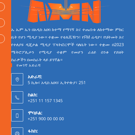
ኤ ኤም ኤን በአዲስ አበባ ከተማ የማገኝ እና ተጠሪነቱ ለከተማው ምክር
ቤት የሆነ ሚዲያ ነው። ተቋሙ የቴሌቪዥን፣ የFM ሬዲዮ፣ የህትመት እና
የተለያዩ ዲጂታል ሚዲያ ፕላትፎርሞች ባለቤት ነው። ተቋሙ በ2023
ሜትሮፖሊታን የሚዲያ ተቋም የመሆን ራዕይ ሰንቆ የይዘት
ስራዎችን በመስራት ላይ ይገኛል።
የመገኛ አድራሻ
አድራሻ:
5 ኪሎ፣ አዲስ አበባ፣ ኢትዮጵያ፣ 251
ስልክ:
+251 11 157 1345
ሞባይል:
+251 900 00 00 00
ፋክስ: