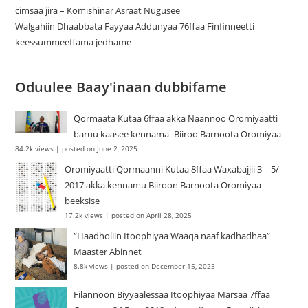
cimsaa jira – Komishinar Asraat Nugusee
Walgahiin Dhaabbata Fayyaa Addunyaa 76ffaa Finfinneetti
keessummeeffama jedhame
Oduulee Baay'inaan dubbifame
Qormaata Kutaa 6ffaa akka Naannoo Oromiyaatti
baruu kaasee kennama- Biiroo Barnoota Oromiyaa
84.2k views
|
posted on June 2, 2025
Oromiyaatti Qormaanni Kutaa 8ffaa Waxabajjii 3 – 5/
2017 akka kennamu Biiroon Barnoota Oromiyaa
beeksise
17.2k views
|
posted on April 28, 2025
“Haadholiin Itoophiyaa Waaqa naaf kadhadhaa”
Maaster Abinnet
8.8k views
|
posted on December 15, 2025
Filannoon Biyyaalessaa Itoophiyaa Marsaa 7ffaa