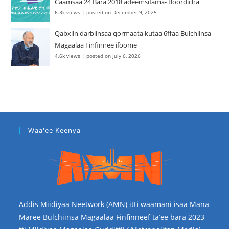
Caamsaa 24 Bara 2018 adeemsifama- Boordicha
6.3k views
|
posted on December 9, 2025
Qabxiin darbiinsaa qormaata kutaa 6ffaa Bulchiinsa
Magaalaa Finfinnee ifoome
4.6k views
|
posted on July 6, 2026
Waa'ee Keenya
Addis Miidiyaa Neetwork (AMN) itti waamani isaa Mana
Maree Bulchiinsa Magaalaa Finfinneef ta’ee bara 2023