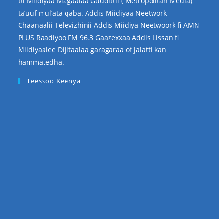
tti Miidiyaa Magaalaa Guddittii ( Metropolitan Media)
ta’uuf mul’ata qaba. Addis Miidiyaa Neetwork
Chaanaalii Televizhinii Addis Miidiya Neetwoork fi AMN
PLUS Raadiyoo FM 96.3 Gaazexxaa Addis Lissan fi
Miidiyaalee Dijitaalaa garagaraa of jalatti kan
hammatedha.
Teessoo Keenya