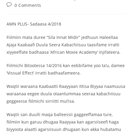
0 Comments
AMN PLUS- Sadaasa 4/2018
Fiilmiin mata duree “Sila Innat Midir” jedhuun Haleellaa
Ajaja Kaabaafi Duula Seera Kabachiisuu taasifame irratti
xiyyeeffate badhaasa ‘African Movie Academy’ injifateera.
Fiilmichi Bitootessa 14/2016 kan eebbifame yoo ta’u, damee
‘Vissual Effect’ irratti badhaafameera.
Waqtii waraana Kaabaatti Raayyaan Ittisa Biyyaa naamuusa
waraanaa eegee duula olaantummaa seeraa kabachiisuu
geggeesse fiilmichi sirriitti mul’isa.
Waqtii san duulli maqa balleessii gaggeeffamaa ture,
fiilmiin kun garuu dhugaa Raayyaa kan agarsiiseefi haga
biyyoota alaatti agarsiisuun dhugaan kun akka hubatamu