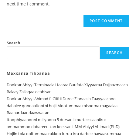
next time I comment.
Search
SEARCH
Maxxansa Tibbanaa
Dooktar Abiyyi Terminaala Haaraa Buufata Xiyyaaraa Dajjaazmaach
Balaay Zallaqaa eebbisan
Dooktar Abiyyi Ahimad fi Giiftii Duree Zinnaash Taayyaachoo
dabalee qondaaltootni hojii Mootummaa misooma magaalaa
Baahardaar daawwatan
Itoophiyaanonni miliyoona 5 dursanii murteessaaniiru;
ammammoo dabareen kan keessani- MM Abiyyi Ahimad (PhD)
Hojiin tola ooltummaa rakkoo furuu irra darbee hawaasummaa