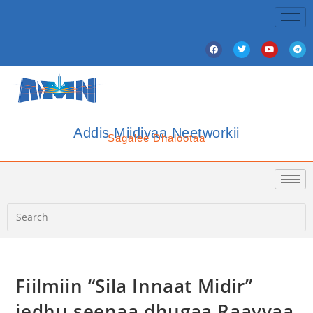
Addis Miidiyaa Neetworkii
Sagalee Dhalootaa
Fiilmiin “Sila Innaat Midir”
jedhu seenaa dhugaa Raayyaa