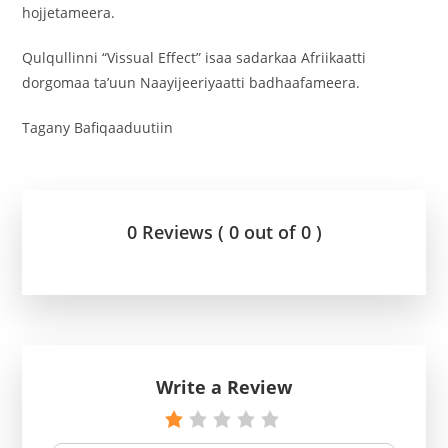
hojjetameera.
Qulqullinni “Vissual Effect” isaa sadarkaa Afriikaatti
dorgomaa ta’uun Naayijeeriyaatti badhaafameera.
Tagany Bafiqaaduutiin
0 Reviews ( 0 out of 0 )
Write a Review