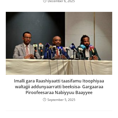
December 6, 2025
Imalli gara Raashiyaatti taasifamu Itoophiyaa
waltajjii addunyaarratti beeksisa- Gargaaraa
Piroofeesaraa Nabiyyuu Baayyee
September 5, 2025