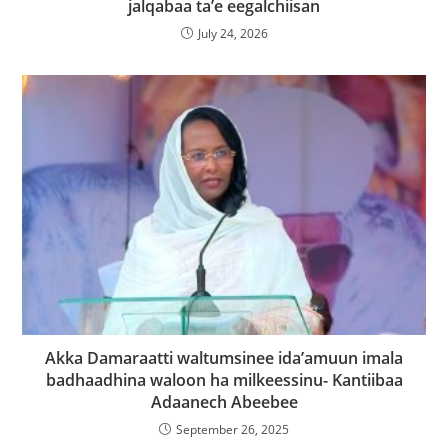
jalqabaa ta’e eegalchiisan
July 24, 2026
Akka Damaraatti waltumsinee ida’amuun imala
badhaadhina waloon ha milkeessinu- Kantiibaa
Adaanech Abeebee
September 26, 2025