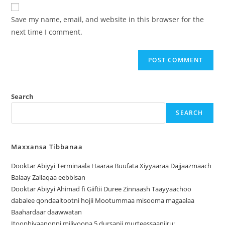
Save my name, email, and website in this browser for the
next time I comment.
Search
SEARCH
Maxxansa Tibbanaa
Dooktar Abiyyi Terminaala Haaraa Buufata Xiyyaaraa Dajjaazmaach
Balaay Zallaqaa eebbisan
Dooktar Abiyyi Ahimad fi Giiftii Duree Zinnaash Taayyaachoo
dabalee qondaaltootni hojii Mootummaa misooma magaalaa
Baahardaar daawwatan
Itoophiyaanonni miliyoona 5 dursanii murteessaaniiru;