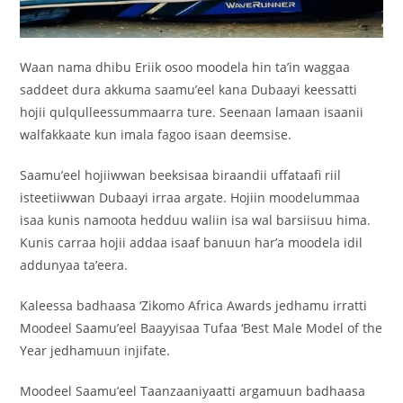
Waan nama dhibu Eriik osoo moodela hin ta’in waggaa
saddeet dura akkuma saamu’eel kana Dubaayi keessatti
hojii qulqulleessummaarra ture. Seenaan lamaan isaanii
walfakkaate kun imala fagoo isaan deemsise.
Saamu’eel hojiiwwan beeksisaa biraandii uffataafi riil
isteetiiwwan Dubaayi irraa argate. Hojiin moodelummaa
isaa kunis namoota hedduu waliin isa wal barsiisuu hima.
Kunis carraa hojii addaa isaaf banuun har’a moodela idil
addunyaa ta’eera.
Kaleessa badhaasa ‘Zikomo Africa Awards jedhamu irratti
Moodeel Saamu’eel Baayyisaa Tufaa ‘Best Male Model of the
Year jedhamuun injifate.
Moodeel Saamu’eel Taanzaaniyaatti argamuun badhaasa