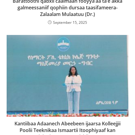
Barattootni qabxii caalmaan fooyya’aa ta’e akka
galmeessaniif qophiin dursaa taasifameera-
Zalaalam Mulaatuu (Dr.)
September 15, 2025
Kantiibaa Adaanech Abeebeen ijaarsa Kolleejjii
Poolii Teeknikaa Ismaartii Itoophiyaaf kan