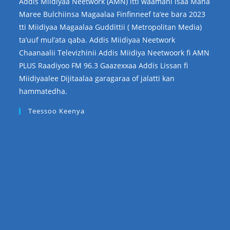
Addis Miidiyaa Neetwork (AMN) itti waamani isaa Mana
Maree Bulchiinsa Magaalaa Finfinneef ta’ee bara 2023
tti Miidiyaa Magaalaa Guddittii ( Metropolitan Media)
ta’uuf mul’ata qaba. Addis Miidiyaa Neetwork
Chaanaalii Televizhinii Addis Miidiya Neetwoork fi AMN
PLUS Raadiyoo FM 96.3 Gaazexxaa Addis Lissan fi
Miidiyaalee Dijitaalaa garagaraa of jalatti kan
hammatedha.
Teessoo Keenya