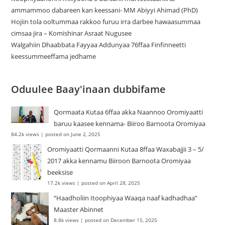
ammammoo dabareen kan keessani- MM Abiyyi Ahimad (PhD)
Hojiin tola ooltummaa rakkoo furuu irra darbee hawaasummaa
cimsaa jira – Komishinar Asraat Nugusee
Walgahiin Dhaabbata Fayyaa Addunyaa 76ffaa Finfinneetti
keessummeeffama jedhame
Oduulee Baay'inaan dubbifame
Qormaata Kutaa 6ffaa akka Naannoo Oromiyaatti
baruu kaasee kennama- Biiroo Barnoota Oromiyaa
84.2k views
|
posted on June 2, 2025
Oromiyaatti Qormaanni Kutaa 8ffaa Waxabajjii 3 – 5/
2017 akka kennamu Biiroon Barnoota Oromiyaa
beeksise
17.2k views
|
posted on April 28, 2025
“Haadholiin Itoophiyaa Waaqa naaf kadhadhaa”
Maaster Abinnet
8.8k views
|
posted on December 15, 2025