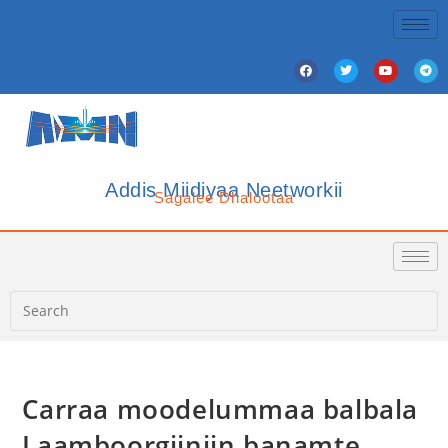
Addis Miidiyaa Neetworkii
Sagalee Dhalootaa
Carraa moodelummaa balbala
Laamboorgiiniin banamte