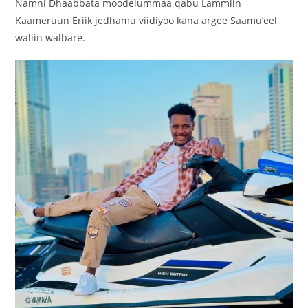
Namni Dhaabbata moodelummaa qabu Lammiin
Kaameruun Eriik jedhamu viidiyoo kana argee Saamu’eel
waliin walbare.