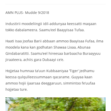
AMN PLUS- Mudde 9/2018
Industirii moodeliingii idil-addunyaa keessatti maqaan
tokko dabalameera. Saamu’eel Baayyisaa Tufaa.
Haati Isaa Joofaa Barii abbaan ammoo Baayisaa Fufaa, ilma
moodela kana kan godhatan Shawaa Lixaa, Abunaa
Gindabaratitti. Saamu’eel hireesaa barbaacha Buraayyuu
jiraateera, achiis gara Dubaayi ce’e.
Hojjetaa humnaa ta’uun Kubbaaniyaa ‘Tiger’ jedhamu
keessa qulqulleessummaan qacarame. Guyyaa kaan
ammoo hojii ijaarsaa deeggaruun, simmintoo fe’uufaa
hojjetaa ture.