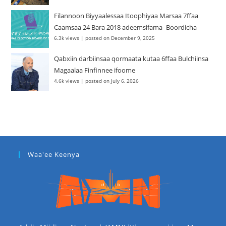
Filannoon Biyyaalessaa Itoophiyaa Marsaa 7ffaa
Caamsaa 24 Bara 2018 adeemsifama- Boordicha
6.3k views
|
posted on December 9, 2025
Qabxiin darbiinsaa qormaata kutaa 6ffaa Bulchiinsa
Magaalaa Finfinnee ifoome
4.6k views
|
posted on July 6, 2026
Waa'ee Keenya