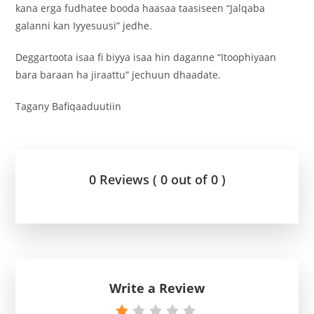
kana erga fudhatee booda haasaa taasiseen “Jalqaba
galanni kan Iyyesuusi” jedhe.
Deggartoota isaa fi biyya isaa hin daganne “Itoophiyaan
bara baraan ha jiraattu” jechuun dhaadate.
Tagany Bafiqaaduutiin
0 Reviews ( 0 out of 0 )
Write a Review