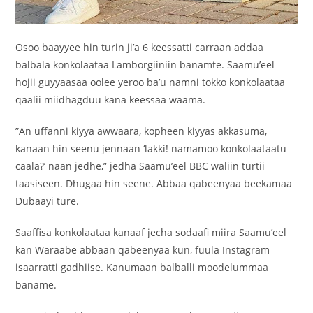
Osoo baayyee hin turin ji’a 6 keessatti carraan addaa
balbala konkolaataa Lamborgiiniin banamte. Saamu’eel
hojii guyyaasaa oolee yeroo ba’u namni tokko konkolaataa
qaalii miidhagduu kana keessaa waama.
”An uffanni kiyya awwaara, kopheen kiyyas akkasuma,
kanaan hin seenu jennaan ‘lakki! namamoo konkolaataatu
caala?’ naan jedhe,” jedha Saamu’eel BBC waliin turtii
taasiseen. Dhugaa hin seene. Abbaa qabeenyaa beekamaa
Dubaayi ture.
Saaffisa konkolaataa kanaaf jecha sodaafi miira Saamu’eel
kan Waraabe abbaan qabeenyaa kun, fuula Instagram
isaarratti gadhiise. Kanumaan balballi moodelummaa
baname.