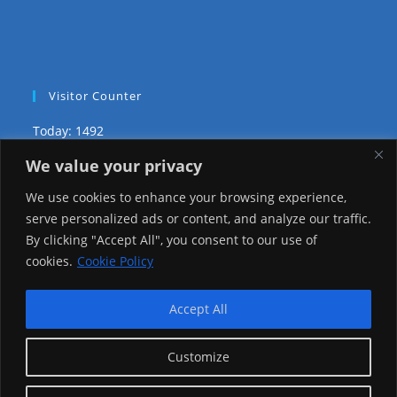
Visitor Counter
Today: 1492
We value your privacy
Yesterday: 2257
We use cookies to enhance your browsing experience,
This Week: 22705
serve personalized ads or content, and analyze our traffic.
By clicking "Accept All", you consent to our use of
This Month: 71978
cookies.
Cookie Policy
Total Visitors:
1219798
Accept All
Customize
copyright Ⓒ 2026 Addis Media Network All Rights
Reserved.