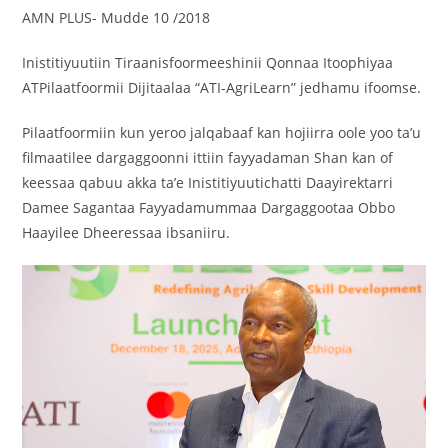
AMN PLUS- Mudde 10 /2018
‎Inistitiyuutiin Tiraanisfoormeeshinii Qonnaa Itoophiyaa
ATPilaatfoormii Dijitaalaa “ATI-AgriLearn” jedhamu ifoomse.
‎Pilaatfoormiin kun yeroo jalqabaaf kan hojiirra oole yoo ta’u
filmaatilee dargaggoonni ittiin fayyadaman Shan kan of
keessaa qabuu akka ta’e Inistitiyuutichatti Daayirektarri
Damee Sagantaa Fayyadamummaa Dargaggootaa Obbo
Haayilee Dheeressaa ibsaniiru.