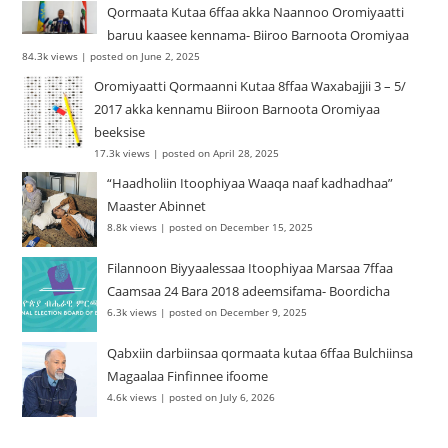
Qormaata Kutaa 6ffaa akka Naannoo Oromiyaatti
baruu kaasee kennama- Biiroo Barnoota Oromiyaa
84.3k views
|
posted on June 2, 2025
Oromiyaatti Qormaanni Kutaa 8ffaa Waxabajjii 3 – 5/
2017 akka kennamu Biiroon Barnoota Oromiyaa
beeksise
17.3k views
|
posted on April 28, 2025
“Haadholiin Itoophiyaa Waaqa naaf kadhadhaa”
Maaster Abinnet
8.8k views
|
posted on December 15, 2025
Filannoon Biyyaalessaa Itoophiyaa Marsaa 7ffaa
Caamsaa 24 Bara 2018 adeemsifama- Boordicha
6.3k views
|
posted on December 9, 2025
Qabxiin darbiinsaa qormaata kutaa 6ffaa Bulchiinsa
Magaalaa Finfinnee ifoome
4.6k views
|
posted on July 6, 2026