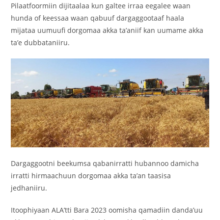
‎Pilaatfoormiin dijitaalaa kun galtee irraa eegalee waan
hunda of keessaa waan qabuuf dargaggootaaf haala
mijataa uumuufi dorgomaa akka ta’aniif kan uumame akka
ta’e dubbataniiru.
‎Dargaggootni beekumsa qabanirratti hubannoo damicha
irratti hirmaachuun dorgomaa akka ta’an taasisa
jedhaniiru.
‎Itoophiyaan ALA’tti Bara 2023 oomisha qamadiin danda’uu