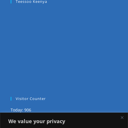
Teessoo Keenya
Visitor Counter
Today: 906
We value your privacy
Yesterday: 2650