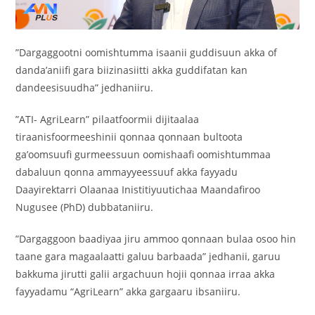
‎”Dargaggootni oomishtumma isaanii guddisuun akka of
danda’aniifi gara biizinasiitti akka guddifatan kan
dandeesisuudha” jedhaniiru.
‎”ATI- AgriLearn” pilaatfoormii dijitaalaa
tiraanisfoormeeshinii qonnaa qonnaan bultoota
ga’oomsuufi gurmeessuun oomishaafi oomishtummaa
dabaluun qonna ammayyeessuuf akka fayyadu
Daayirektarri Olaanaa Inistitiyuutichaa Maandafiroo
Nugusee (PhD) dubbataniiru.
‎”Dargaggoon baadiyaa jiru ammoo qonnaan bulaa osoo hin
taane gara magaalaatti galuu barbaada” jedhanii, garuu
bakkuma jirutti galii argachuun hojii qonnaa irraa akka
fayyadamu “AgriLearn” akka gargaaru ibsaniiru.