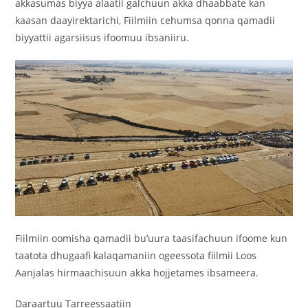
akkasumas biyya alaatii galchuun akka dhaabbate kan
kaasan daayirektarichi, Fiilmiin cehumsa qonna qamadii
biyyattii agarsiisus ifoomuu ibsaniiru.
‎Fiilmiin oomisha qamadii bu’uura taasifachuun ifoome kun
taatota dhugaafi kalaqamaniin ogeessota fiilmii Loos
Aanjalas hirmaachisuun akka hojjetames ibsameera.
‎Daraartuu Tarreessaatiin