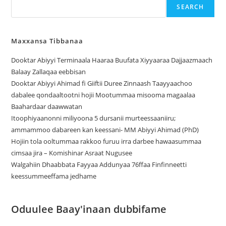
SEARCH
Maxxansa Tibbanaa
Dooktar Abiyyi Terminaala Haaraa Buufata Xiyyaaraa Dajjaazmaach
Balaay Zallaqaa eebbisan
Dooktar Abiyyi Ahimad fi Giiftii Duree Zinnaash Taayyaachoo
dabalee qondaaltootni hojii Mootummaa misooma magaalaa
Baahardaar daawwatan
Itoophiyaanonni miliyoona 5 dursanii murteessaaniiru;
ammammoo dabareen kan keessani- MM Abiyyi Ahimad (PhD)
Hojiin tola ooltummaa rakkoo furuu irra darbee hawaasummaa
cimsaa jira – Komishinar Asraat Nugusee
Walgahiin Dhaabbata Fayyaa Addunyaa 76ffaa Finfinneetti
keessummeeffama jedhame
Oduulee Baay'inaan dubbifame