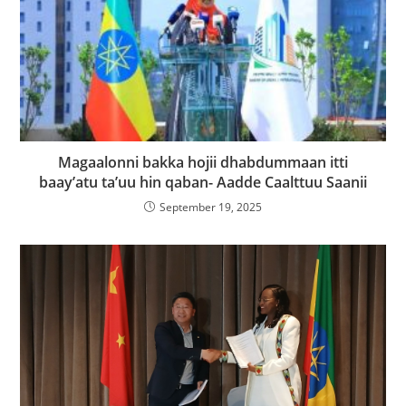
Magaalonni bakka hojii dhabdummaan itti
baay’atu ta’uu hin qaban- Aadde Caalttuu Saanii
September 19, 2025