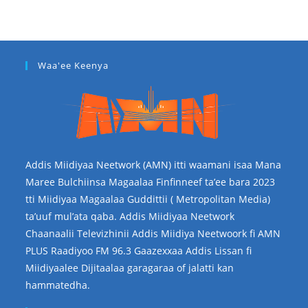
Waa'ee Keenya
Addis Miidiyaa Neetwork (AMN) itti waamani isaa Mana
Maree Bulchiinsa Magaalaa Finfinneef ta’ee bara 2023
tti Miidiyaa Magaalaa Guddittii ( Metropolitan Media)
ta’uuf mul’ata qaba. Addis Miidiyaa Neetwork
Chaanaalii Televizhinii Addis Miidiya Neetwoork fi AMN
PLUS Raadiyoo FM 96.3 Gaazexxaa Addis Lissan fi
Miidiyaalee Dijitaalaa garagaraa of jalatti kan
hammatedha.