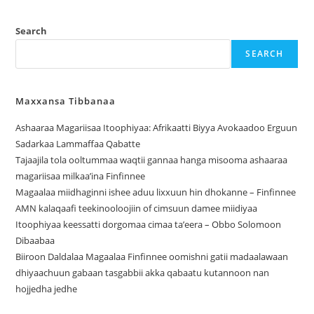
Search
SEARCH
Maxxansa Tibbanaa
Ashaaraa Magariisaa Itoophiyaa: Afrikaatti Biyya Avokaadoo Erguun
Sadarkaa Lammaffaa Qabatte
Tajaajila tola ooltummaa waqtii gannaa hanga misooma ashaaraa
magariisaa milkaa’ina Finfinnee
Magaalaa miidhaginni ishee aduu lixxuun hin dhokanne – Finfinnee
‎AMN kalaqaafi teekinooloojiin of cimsuun damee miidiyaa
Itoophiyaa keessatti dorgomaa cimaa ta’eera – Obbo Solomoon
Dibaabaa
Biiroon Daldalaa Magaalaa Finfinnee oomishni gatii madaalawaan
dhiyaachuun gabaan tasgabbii akka qabaatu kutannoon nan
hojjedha jedhe