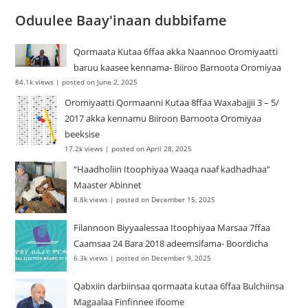
Oduulee Baay'inaan dubbifame
Qormaata Kutaa 6ffaa akka Naannoo Oromiyaatti
baruu kaasee kennama- Biiroo Barnoota Oromiyaa
84.1k views
|
posted on June 2, 2025
Oromiyaatti Qormaanni Kutaa 8ffaa Waxabajjii 3 – 5/
2017 akka kennamu Biiroon Barnoota Oromiyaa
beeksise
17.2k views
|
posted on April 28, 2025
“Haadholiin Itoophiyaa Waaqa naaf kadhadhaa”
Maaster Abinnet
8.8k views
|
posted on December 15, 2025
Filannoon Biyyaalessaa Itoophiyaa Marsaa 7ffaa
Caamsaa 24 Bara 2018 adeemsifama- Boordicha
6.3k views
|
posted on December 9, 2025
Qabxiin darbiinsaa qormaata kutaa 6ffaa Bulchiinsa
Magaalaa Finfinnee ifoome