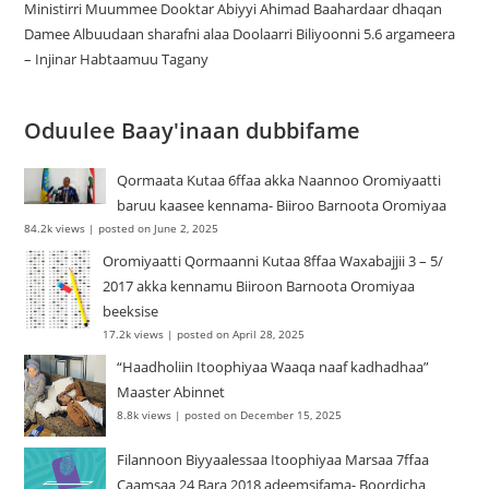
Ministirri Muummee Dooktar Abiyyi Ahimad Baahardaar dhaqan
Damee Albuudaan sharafni alaa Doolaarri Biliyoonni 5.6 argameera
– Injinar Habtaamuu Tagany
Oduulee Baay'inaan dubbifame
Qormaata Kutaa 6ffaa akka Naannoo Oromiyaatti
baruu kaasee kennama- Biiroo Barnoota Oromiyaa
84.2k views
|
posted on June 2, 2025
Oromiyaatti Qormaanni Kutaa 8ffaa Waxabajjii 3 – 5/
2017 akka kennamu Biiroon Barnoota Oromiyaa
beeksise
17.2k views
|
posted on April 28, 2025
“Haadholiin Itoophiyaa Waaqa naaf kadhadhaa”
Maaster Abinnet
8.8k views
|
posted on December 15, 2025
Filannoon Biyyaalessaa Itoophiyaa Marsaa 7ffaa
Caamsaa 24 Bara 2018 adeemsifama- Boordicha