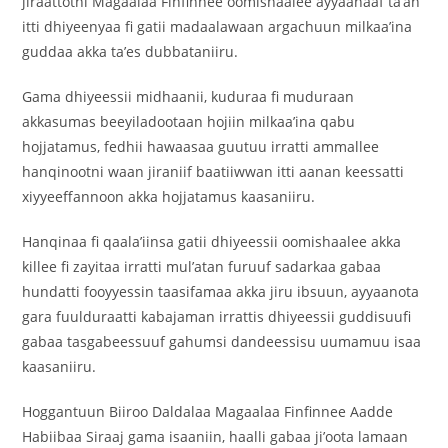
jiraattotni Magaalaa Finfinnee oomishaalee ayyaanaaf ta’an
itti dhiyeenyaa fi gatii madaalawaan argachuun milkaa’ina
guddaa akka ta’es dubbataniiru.
Gama dhiyeessii midhaanii, kuduraa fi muduraan
akkasumas beeyiladootaan hojiin milkaa’ina qabu
hojjatamus, fedhii hawaasaa guutuu irratti ammallee
hanqinootni waan jiraniif baatiiwwan itti aanan keessatti
xiyyeeffannoon akka hojjatamus kaasaniiru.
Hanqinaa fi qaala’iinsa gatii dhiyeessii oomishaalee akka
killee fi zayitaa irratti mul’atan furuuf sadarkaa gabaa
hundatti fooyyessin taasifamaa akka jiru ibsuun, ayyaanota
gara fuulduraatti kabajaman irrattis dhiyeessii guddisuufi
gabaa tasgabeessuuf gahumsi dandeessisu uumamuu isaa
kaasaniiru.
Hoggantuun Biiroo Daldalaa Magaalaa Finfinnee Aadde
Habiibaa Siraaj gama isaaniin, haalli gabaa ji’oota lamaan