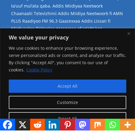
ta’uuf mul’ata qaba. Addis Miidiyaa Neetwork
Chaanaalii Televizhinii Addis Miidiya Neetwoork fi AMN
PLUS Raadiyoo FM 96.3 Gaazexxaa Addis Lissan fi
Miidiyaalee Dijitaalaa garagaraa of jalatti kan
hammatedha.
We value your privacy
Teessoo Keenya
We use cookies to enhance your browsing experience,
serve personalized ads or content, and analyze our traffic.
By clicking "Accept All", you consent to our use of
cookies.
Cookie Policy
Accept All
Customize
Reject All