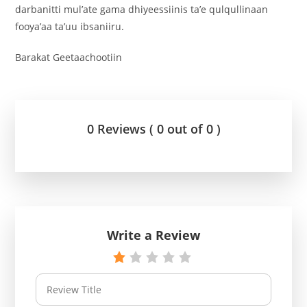
darbanitti mul’ate gama dhiyeessiinis ta’e qulqullinaan
fooya’aa ta’uu ibsaniiru.
Barakat Geetaachootiin
0 Reviews ( 0 out of 0 )
Write a Review