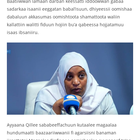
Baatiiwwan lamaan darban keessatti iddoowwan gabaa
sadarkaa isaanii eeggatan babal’isuun, dhiyeessii oomishaa
dabaluun akkasumas oomishtoota shamattoota waliin
kallattiin walitti fiduun hojiin bu’a qabeessa hojjatamuu
isaas ibsaniiru.
Ayyaana Qillee sababeeffachuun kutaalee magaalaa
hundumaatti baazaariiwwanii fi agarsiisni banaman