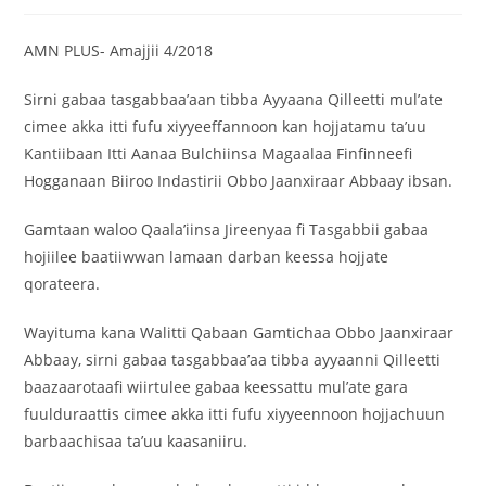
AMN PLUS- Amajjii 4/2018
Sirni gabaa tasgabbaa’aan tibba Ayyaana Qilleetti mul’ate
cimee akka itti fufu xiyyeeffannoon kan hojjatamu ta’uu
Kantiibaan Itti Aanaa Bulchiinsa Magaalaa Finfinneefi
Hogganaan Biiroo Indastirii Obbo Jaanxiraar Abbaay ibsan.
Gamtaan waloo Qaala’iinsa Jireenyaa fi Tasgabbii gabaa
hojiilee baatiiwwan lamaan darban keessa hojjate
qorateera.
Wayituma kana Walitti Qabaan Gamtichaa Obbo Jaanxiraar
Abbaay, sirni gabaa tasgabbaa’aa tibba ayyaanni Qilleetti
baazaarotaafi wiirtulee gabaa keessattu mul’ate gara
fuulduraattis cimee akka itti fufu xiyyeennoon hojjachuun
barbaachisaa ta’uu kaasaniiru.