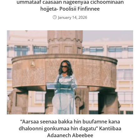
ummataaf caasaan nageenyaa cichoominaan
hojjeta- Poolisii Finfinnee
January 14, 2026
“Aarsaa seenaa bakka hin buufamne kana
dhaloonni gonkumaa hin dagatu” Kantiibaa
Adaanech Abeebee