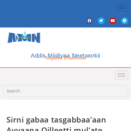
Addis Miidiyaa Neetworkii
Sagalee Dhalootaa
Sirni gabaa tasgabbaa’aan
Ayyaana Qilleetti mul’ate