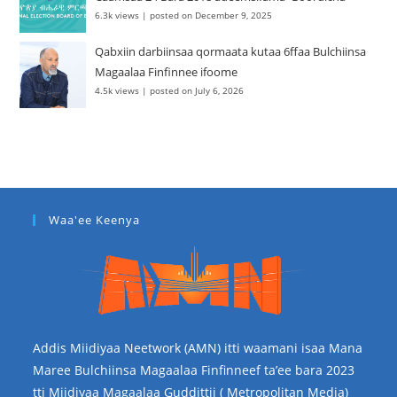
6.3k views
|
posted on December 9, 2025
Qabxiin darbiinsaa qormaata kutaa 6ffaa Bulchiinsa
Magaalaa Finfinnee ifoome
4.5k views
|
posted on July 6, 2026
Waa'ee Keenya
Addis Miidiyaa Neetwork (AMN) itti waamani isaa Mana
Maree Bulchiinsa Magaalaa Finfinneef ta’ee bara 2023
tti Miidiyaa Magaalaa Guddittii ( Metropolitan Media)