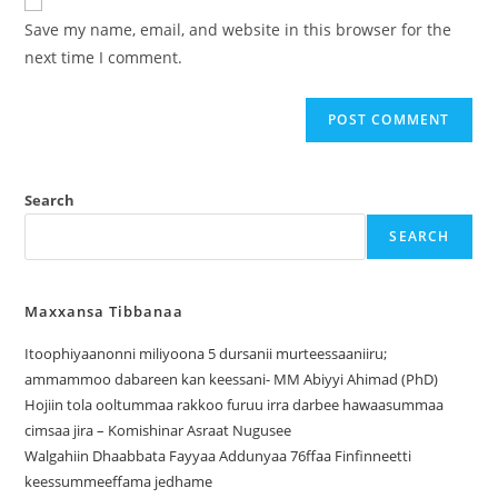
Save my name, email, and website in this browser for the
next time I comment.
Search
SEARCH
Maxxansa Tibbanaa
Itoophiyaanonni miliyoona 5 dursanii murteessaaniiru;
ammammoo dabareen kan keessani- MM Abiyyi Ahimad (PhD)
Hojiin tola ooltummaa rakkoo furuu irra darbee hawaasummaa
cimsaa jira – Komishinar Asraat Nugusee
Walgahiin Dhaabbata Fayyaa Addunyaa 76ffaa Finfinneetti
keessummeeffama jedhame