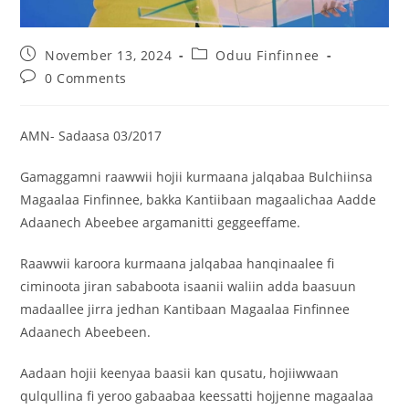
November 13, 2024
Oduu Finfinnee
0 Comments
AMN- Sadaasa 03/2017
Gamaggamni raawwii hojii kurmaana jalqabaa Bulchiinsa
Magaalaa Finfinnee, bakka Kantiibaan magaalichaa Aadde
Adaanech Abeebee argamanitti geggeeffame.
Raawwii karoora kurmaana jalqabaa hanqinaalee fi
ciminoota jiran sababoota isaanii waliin adda baasuun
madaallee jirra jedhan Kantibaan Magaalaa Finfinnee
Adaanech Abeebeen.
Aadaan hojii keenyaa baasii kan qusatu, hojiiwwaan
qulqullina fi yeroo gabaabaa keessatti hojjenne magaalaa