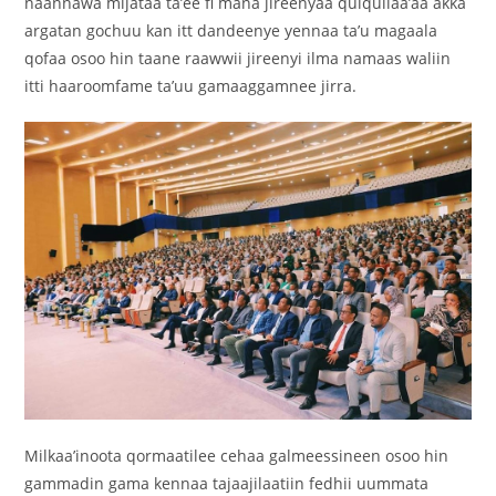
naannawa mijataa ta’ee fi mana jireenyaa qulqullaa’aa akka
argatan gochuu kan itt dandeenye yennaa ta’u magaala
qofaa osoo hin taane raawwii jireenyi ilma namaas waliin
itti haaroomfame ta’uu gamaaggamnee jirra.
Milkaa’inoota qormaatilee cehaa galmeessineen osoo hin
gammadin gama kennaa tajaajilaatiin fedhii uummata