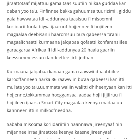
jiraattotaaf mijattuu gama taasisuutiin hiikaa guddaa kan
qaban yoo ta’u, Finfinnee bakka gahuumsa tuurizimii, giddu
gala hawwataa idil-addunyaa taasisuu fi misoomni
koriidarii fuula biyya ijaaruuf hojjennee fi hojiileen
magaalaa deebisanii haaromsuu bu’a qabeessa ta’anii
magaalichaatti kurmaana jalqabaa qofaatti konfaransiilee
garaagaraa Afrikaa fi Idil-addunyaa 20 haala gaariin
keessummeessuu dandeettee jirti jedhan.
Kurmaana jalqabaa kanaan gama raawwii dhaabbilee
karooffanneen harka 86 raawwiin bu’aa qabeessi kan itti
mul’ate yoo ta’u,uummata waliin walitti dhiheenyaan kan itti
hojjenne,tokkummaa hooggansaa, aadaa hojii jijjiiruu fi
hojiileen ijaarsa Smart City magaalaa keenya madaaluu
kannneen ittiin milkoofneedha.
Sababa misooma koriidariitiin naannawa jireenyaaf hin
mijannee irraa jiraattota keenya kaasne jireenyaaf