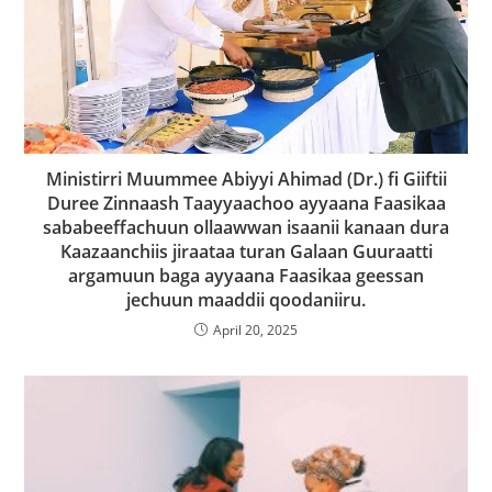
Ministirri Muummee Abiyyi Ahimad (Dr.) fi Giiftii
Duree Zinnaash Taayyaachoo ayyaana Faasikaa
sababeeffachuun ollaawwan isaanii kanaan dura
Kaazaanchiis jiraataa turan Galaan Guuraatti
argamuun baga ayyaana Faasikaa geessan
jechuun maaddii qoodaniiru.
April 20, 2025