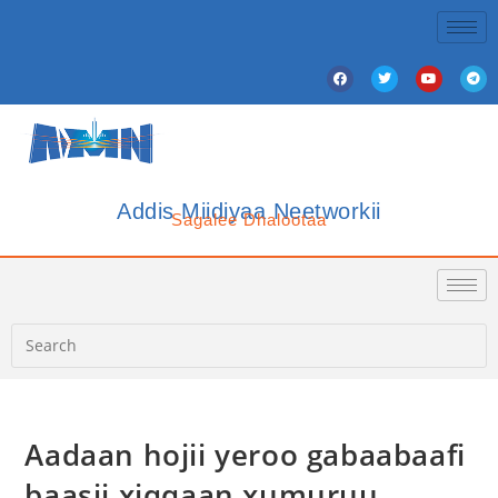
Addis Miidiyaa Neetworkii
Sagalee Dhalootaa
Aadaan hojii yeroo gabaabaafi
baasii xiqqaan xumuruu,