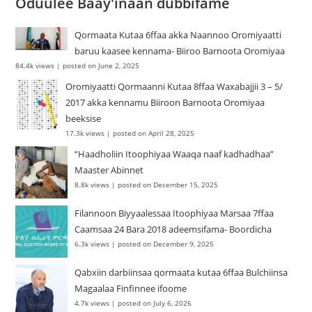
Oduulee Baay'inaan dubbifame
Qormaata Kutaa 6ffaa akka Naannoo Oromiyaatti
baruu kaasee kennama- Biiroo Barnoota Oromiyaa
84.4k views
|
posted on June 2, 2025
Oromiyaatti Qormaanni Kutaa 8ffaa Waxabajjii 3 – 5/
2017 akka kennamu Biiroon Barnoota Oromiyaa
beeksise
17.3k views
|
posted on April 28, 2025
“Haadholiin Itoophiyaa Waaqa naaf kadhadhaa”
Maaster Abinnet
8.8k views
|
posted on December 15, 2025
Filannoon Biyyaalessaa Itoophiyaa Marsaa 7ffaa
Caamsaa 24 Bara 2018 adeemsifama- Boordicha
6.3k views
|
posted on December 9, 2025
Qabxiin darbiinsaa qormaata kutaa 6ffaa Bulchiinsa
Magaalaa Finfinnee ifoome
4.7k views
|
posted on July 6, 2026