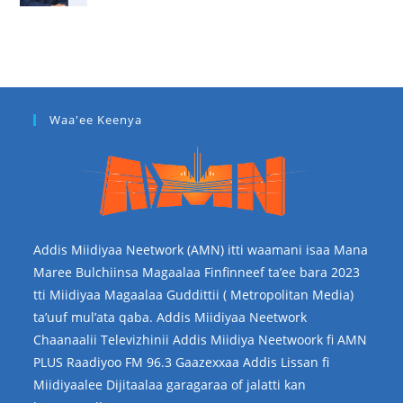
Waa'ee Keenya
Addis Miidiyaa Neetwork (AMN) itti waamani isaa Mana
Maree Bulchiinsa Magaalaa Finfinneef ta’ee bara 2023
tti Miidiyaa Magaalaa Guddittii ( Metropolitan Media)
ta’uuf mul’ata qaba. Addis Miidiyaa Neetwork
Chaanaalii Televizhinii Addis Miidiya Neetwoork fi AMN
PLUS Raadiyoo FM 96.3 Gaazexxaa Addis Lissan fi
Miidiyaalee Dijitaalaa garagaraa of jalatti kan