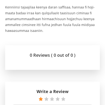
Kenniinsi tajaajilaa keenya daran saffisaa, hannaa fi hoji-
maata badaa irraa kan qulqullaa’e taasisuun ciminaa fi
amanamummaadhaan hirmaachisuun hojjechuu keenya
ammallee cimsinee itti fufna jedhan fuula fuula miidiyaa
hawaasummaa isaaniin.
0 Reviews ( 0 out of 0 )
Write a Review