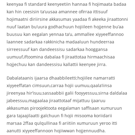
keenyaa fi standard keenyeetiin hannaa fi hojimaata badaa
kan hin ceesisin ta’uusaa amannee ofirraa ittisuuf
hojimaatni diriirsine akkasumas yaadaa fi akeeka jiraattonni
nuuf laatan bu’uura godhachuun hojiileen hojjenne bu’aa
buusuu kan eegalan yennaa ta’u, ammallee xiyyeeffannoo
laannee sadarkaa rakkinicha madaaluun hundeerraa
sirreessuuf kan dandeessisu sadarkaa hooggansa
uumuuf,iftoomina dabalaa fi jiraattotaa hirmaachisaa
hojjechuu kan dandeessisu kallattii keenyee jirra.
Dabalataanis ijaarsa dhaabbileetti;hojiilee namarratti
xiyyeeffatan cimsuun,carraa hojii uumuu,qaala’iinsa
jireenyaa hir’isuu,sassaabbii galii fooyyessuu,sirna daldalaa
jabeessuu,magaalaa jiraattotaaf mijattuu ijaaruu
akkasumas piroojektoota eegalaman saffisaan xumuruun
gara tajaajilaatti galchuun fi hojii misooma koriidarii
marsaa 2ffaa qulqullinaa fi ariitiin xumuruun yeroo itti
aanutti xiyyeeffannoon hojiiwwan hojjennuudha.