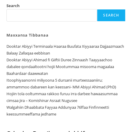
Search
SEARCH
Maxxansa Tibbanaa
Dooktar Abiyyi Terminaala Haaraa Buufata Xiyyaaraa Dajjaazmaach
Balaay Zallaqaa eebbisan
Dooktar Abiyyi Ahimad fi Giiftii Duree Zinnaash Taayyaachoo
dabalee qondaaltootni hojii Mootummaa misooma magaalaa
Baahardaar daawwatan
Itoophiyaanonni miliyoona 5 dursanii murteessaaniiru;
ammammoo dabareen kan keessani- MM Abiyyi Ahimad (PhD)
Hojiin tola ooltummaa rakkoo furuu irra darbee hawaasummaa
cimsaa jira – Komishinar Asraat Nugusee
Walgahiin Dhaabbata Fayyaa Addunyaa 76ffaa Finfinneetti
keessummeeffama jedhame