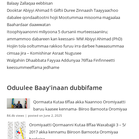
Balaay Zallaqaa eebbisan
Dooktar Abiyyi Ahimad fi Giiftii Duree Zinnaash Taayyaachoo
dabalee qondaaltootni hojii Mootummaa misooma magaalaa
Baahardaar daawwatan
Itoophiyaanonni miliyoona 5 dursanii murteessaaniiru;
ammammoo dabareen kan keessani- MM Abiyyi Ahimad (PhD)
Hojiin tola ooltummaa rakkoo furuu irra darbee hawaasummaa
cimsaa jira – Komishinar Asraat Nugusee
Walgahiin Dhaabbata Fayyaa Addunyaa 76ffaa Finfinneetti
keessummeeffama jedhame
Oduulee Baay'inaan dubbifame
Qormaata Kutaa 6ffaa akka Naannoo Oromiyaatti
baruu kaasee kennama- Biiroo Barnoota Oromiyaa
84.4k views
|
posted on June 2, 2025
Oromiyaatti Qormaanni Kutaa 8ffaa Waxabajjii 3 – 5/
2017 akka kennamu Biiroon Barnoota Oromiyaa