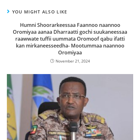
YOU MIGHT ALSO LIKE
Humni Shoorarkeessaa Faannoo naannoo
Oromiyaa aanaa Dharraatti gochi suukaneessaa
raawwate tuffii uummata Oromoof qabu ifatti
kan mirkaneesseedha- Mootummaa naannoo
Oromiyaa
November 21, 2024