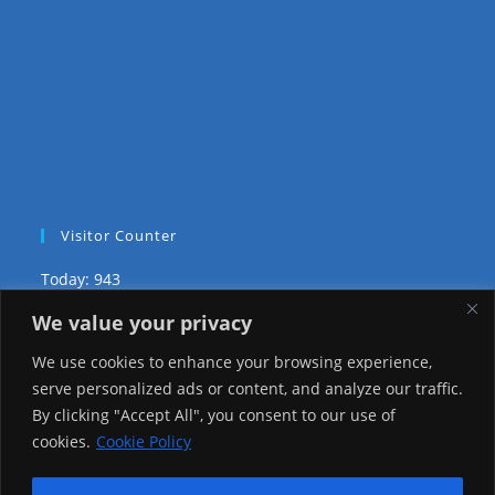
Visitor Counter
Today: 943
We value your privacy
Yesterday: 3757
We use cookies to enhance your browsing experience,
This Week: 9516
serve personalized ads or content, and analyze our traffic.
By clicking "Accept All", you consent to our use of
This Month: 81571
cookies.
Cookie Policy
Total Visitors:
1229390