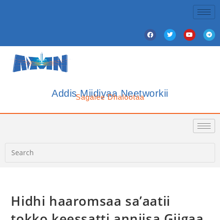
Addis Miidiyaa Neetworkii
Sagalee Dhalootaa
Hidhi haaromsaa sa’aatii
tokko keessatti anniisa Giigaa