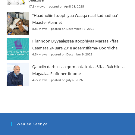
beeksise
17.3k views
|
posted on April 28, 2025
“Haadholiin Itoophiyaa Waaqa naaf kadhadhaa”
Maaster Abinnet
8.8k views
|
posted on December 15, 2025
Filannoon Biyyaalessaa Itoophiyaa Marsaa 7ffaa
Caamsaa 24 Bara 2018 adeemsifama- Boordicha
6.3k views
|
posted on December 9, 2025
Qabxiin darbiinsaa qormaata kutaa 6ffaa Bulchiinsa
Magaalaa Finfinnee ifoome
4.7k views
|
posted on July 6, 2026
Waa'ee Keenya