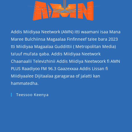
Addis Miidiyaa Neetwork (AMN) itti waamani isaa Mana
Maree Bulchiinsa Magaalaa Finfinneef ta’ee bara 2023
tti Miidiyaa Magaalaa Guddittii ( Metropolitan Media)
ta’uuf mul’ata qaba. Addis Miidiyaa Neetwork
Chaanaalii Televizhinii Addis Miidiya Neetwoork fi AMN
PLUS Raadiyoo FM 96.3 Gaazexxaa Addis Lissan fi
Miidiyaalee Dijitaalaa garagaraa of jalatti kan
hammatedha.
Teessoo Keenya