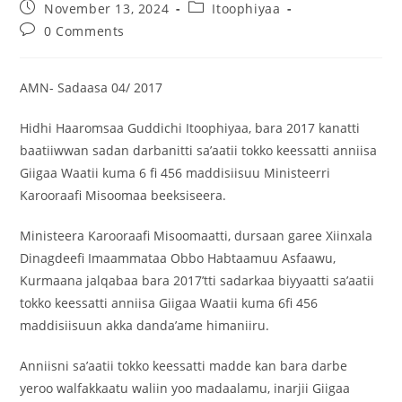
November 13, 2024
Itoophiyaa
0 Comments
AMN- Sadaasa 04/ 2017
Hidhi Haaromsaa Guddichi Itoophiyaa, bara 2017 kanatti
baatiiwwan sadan darbanitti sa’aatii tokko keessatti anniisa
Giigaa Waatii kuma 6 fi 456 maddisiisuu Ministeerri
Karooraafi Misoomaa beeksiseera.
Ministeera Karooraafi Misoomaatti, dursaan garee Xiinxala
Dinagdeefi Imaammataa Obbo Habtaamuu Asfaawu,
Kurmaana jalqabaa bara 2017’tti sadarkaa biyyaatti sa’aatii
tokko keessatti anniisa Giigaa Waatii kuma 6fi 456
maddisiisuun akka danda’ame himaniiru.
Anniisni sa’aatii tokko keessatti madde kan bara darbe
yeroo walfakkaatu waliin yoo madaalamu, inarjii Giigaa