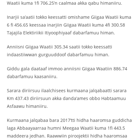
Waatii kuma 1fi 706.25’n caalmaa akka qabu himaniiru.
Inarjii sa’aatii tokko keessatti omishame Giigaa Waatii kuma
6 fi 456.65 keessaa inarjiin Giigaa Waatii kuma 4fi 300.58
Tajajila Elektiriikii Itiyoophiyaaf dabarfamuu himan.
Anniisni Giigaa Waatii 305.34 saatii tokko keessatti
indaastiiwwan gurguuddoof dabarfamuu himan.
Giddu gala daataaf immoo anniisni Giigaa Waatiin 886.74
dabarfamuu kaasaniiru.
Sarara diriirsuu ilaalchisees kurmaana jalqabaatti sarara
Km 437.43 diriirsuun akka danda’ames obbo Habtaamuu
Asfaawu himaniiru.
Kurmaana jalqabaa bara 2017’tti hidha haaromsa guddicha
laga Abbaayaarraa humni Meegaa Waatii kuma 1fi 443.5
maddeera jedhan. Raawwiin piroojektii hidha haaromsaa