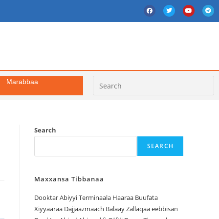
Marabbaa
Search
SEARCH
Maxxansa Tibbanaa
Dooktar Abiyyi Terminaala Haaraa Buufata
Xiyyaaraa Dajjaazmaach Balaay Zallaqaa eebbisan