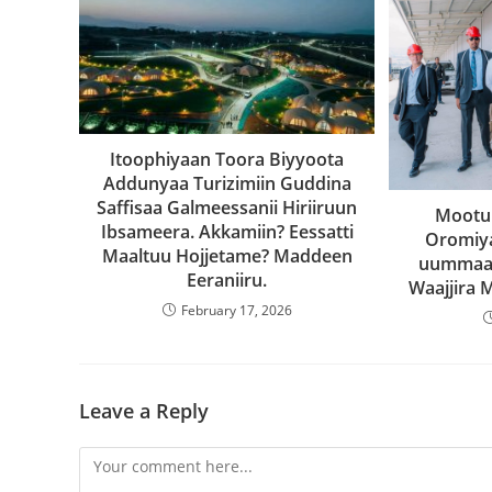
Itoophiyaan Toora Biyyoota
Addunyaa Turizimiin Guddina
Saffisaa Galmeessanii Hiriiruun
Mootu
Ibsameera. Akkamiin? Eessatti
Oromiya
Maaltuu Hojjetame? Maddeen
uummaata
Eeraniiru.
Waajjira
February 17, 2026
Leave a Reply