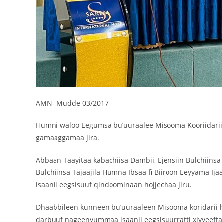
AMN- Mudde 03/2017
Humni waloo Eegumsa bu’uuraalee Misooma Kooriidarii M
gamaaggamaa jira.
Abbaan Taayitaa kabachiisa Dambii, Ejensiin Bulchiinsa
Bulchiinsa Tajaajila Humna Ibsaa fi Biiroon Eeyyama I
isaanii eegsisuuf qindoominaan hojjechaa jiru.
Dhaabbileen kunneen bu’uuraaleen Misooma koridarii ho
darbuuf nageenyummaa isaanii eegsisuurratti xiyyeeffa