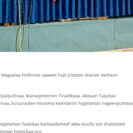
agaalaa Finfinnee raawwii hojii ji’oottan shanan darbanii
 Qulqullinaa, Manaajimentiin Tiraafikaaa, Abbaan Taayitaa
jaarsaa, bu’uuraalee misooma kooridariin hojjetaman nageenyumma
jjetaman faayidaa barbaadameef akka oluufis ta’e dhalootatti
nnoon hojjechaa jiru.