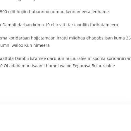
a 500 oliif hojiin hubannoo uumuu kennameera jedhame.
 Dambii darban kuma 19 ol irratti tarkaanfiin fudhatameera.
ooma koridaraan hojjetamaan irratti miidhaa dhaqabsiisan kuma 36
u Humni waloo Kun himeera
laattota Dambii ka’amee darbuun bu’uuralee misooma koridariirra
a 40 Ol adabamuu isaanii humni waloo Eegumsa Bu’uuraalee