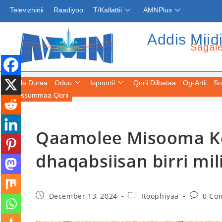
Televizhinii
Raadiyoo
T/Kallattii
AMNPlus
Addis Miid
Sagal
Fuula Duraa
Oduu
Ispoortii
Qorii Dilbataa
Og-Artii
So
Keessummaa Qorii
Qaamolee Misooma Ko
dhaqabsiisan birri mi
December 13, 2024
Itoophiyaa
0 Co