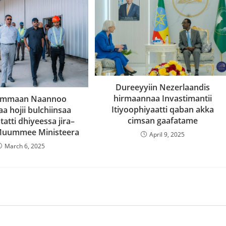
Dureeyyiin Nezerlaandis
hirmaannaa Invastimantii
mmaan Naannoo
Itiyoophiyaatti qaban akka
a hojii bulchiinsaa
cimsan gaafatame
tti dhiyeessa jira–
 Muummee Ministeera
April 9, 2025
March 6, 2025