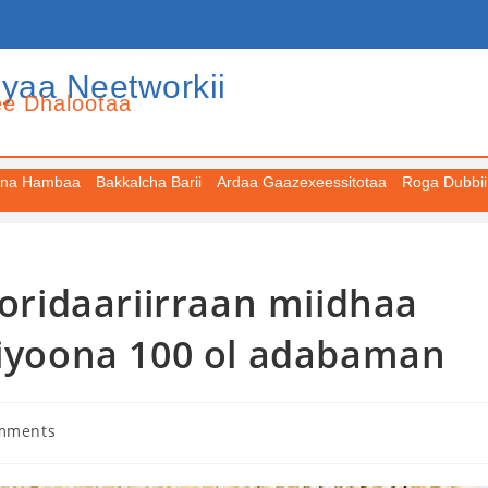
iyaa Neetworkii
ee Dhalootaa
na Hambaa
Bakkalcha Barii
Ardaa Gaazexeessitotaa
Roga Dubbii
ridaariirraan miidhaa
liyoona 100 ol adabaman
mments