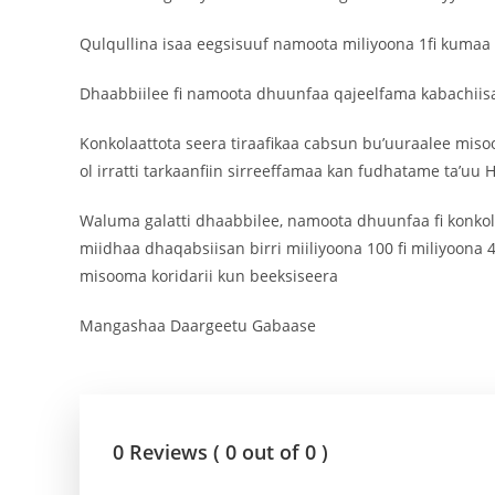
Qulqullina isaa eegsisuuf namoota miliyoona 1fi kuma
Dhaabbiilee fi namoota dhuunfaa qajeelfama kabachiisa
Konkolaattota seera tiraafikaa cabsun bu’uuraalee mis
ol irratti tarkaanfiin sirreeffamaa kan fudhatame ta’u
Waluma galatti dhaabbilee, namoota dhuunfaa fi konko
miidhaa dhaqabsiisan birri miiliyoona 100 fi miliyoon
misooma koridarii kun beeksiseera
Mangashaa Daargeetu Gabaase
0 Reviews ( 0 out of 0 )