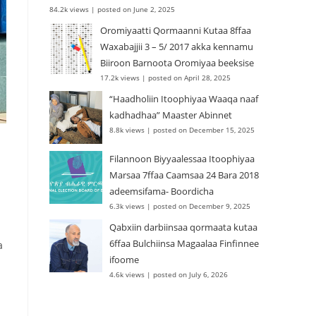
84.2k views
|
posted on June 2, 2025
Oromiyaatti Qormaanni Kutaa 8ffaa
Waxabajjii 3 – 5/ 2017 akka kennamu
Biiroon Barnoota Oromiyaa beeksise
17.2k views
|
posted on April 28, 2025
“Haadholiin Itoophiyaa Waaqa naaf
kadhadhaa” Maaster Abinnet
8.8k views
|
posted on December 15, 2025
Filannoon Biyyaalessaa Itoophiyaa
Marsaa 7ffaa Caamsaa 24 Bara 2018
adeemsifama- Boordicha
6.3k views
|
posted on December 9, 2025
Qabxiin darbiinsaa qormaata kutaa
6ffaa Bulchiinsa Magaalaa Finfinnee
a
ifoome
4.6k views
|
posted on July 6, 2026