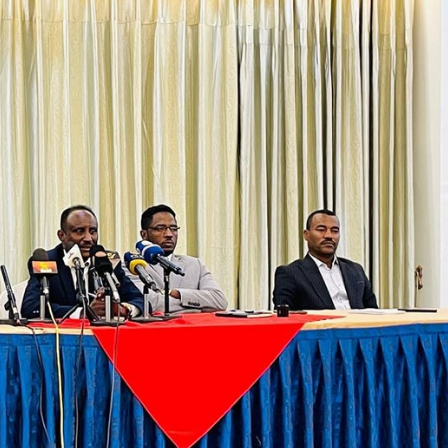
Dooktar Abiyyi Ahimad fi Giiftii Duree
Zinnaash Taayyaachoo dabalee
qondaaltootni hojii Mootummaa misooma
magaalaa Baahardaar daawwatan
August 6, 2026