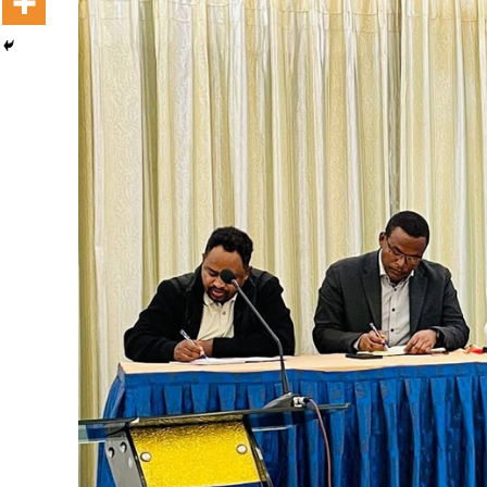
Dooktar Abiyyi Terminaala Haaraa
Buufata Xiyyaaraa Dajjaazmaach Balaay
Zallaqaa eebbisan
August 6, 2026