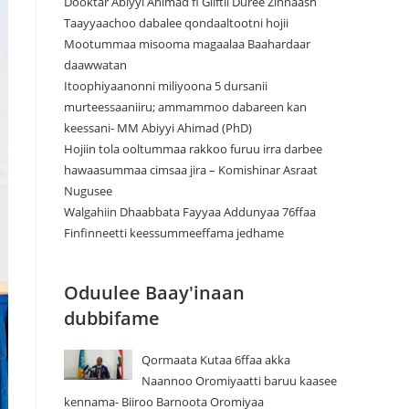
Dooktar Abiyyi Ahimad fi Giiftii Duree Zinnaash
Taayyaachoo dabalee qondaaltootni hojii
Mootummaa misooma magaalaa Baahardaar
daawwatan
Itoophiyaanonni miliyoona 5 dursanii
murteessaaniiru; ammammoo dabareen kan
keessani- MM Abiyyi Ahimad (PhD)
Hojiin tola ooltummaa rakkoo furuu irra darbee
hawaasummaa cimsaa jira – Komishinar Asraat
Nugusee
Walgahiin Dhaabbata Fayyaa Addunyaa 76ffaa
Finfinneetti keessummeeffama jedhame
Oduulee Baay'inaan
dubbifame
Qormaata Kutaa 6ffaa akka
Naannoo Oromiyaatti baruu kaasee
kennama- Biiroo Barnoota Oromiyaa