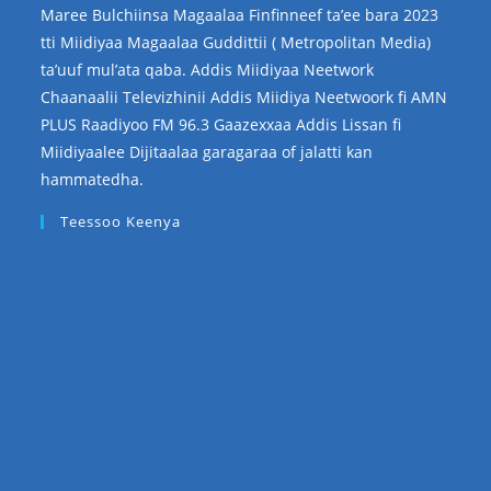
Maree Bulchiinsa Magaalaa Finfinneef ta’ee bara 2023
tti Miidiyaa Magaalaa Guddittii ( Metropolitan Media)
ta’uuf mul’ata qaba. Addis Miidiyaa Neetwork
Chaanaalii Televizhinii Addis Miidiya Neetwoork fi AMN
PLUS Raadiyoo FM 96.3 Gaazexxaa Addis Lissan fi
Miidiyaalee Dijitaalaa garagaraa of jalatti kan
hammatedha.
Teessoo Keenya