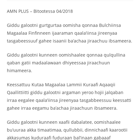
AMN PLUS – Bitootessa 04/2018
Giddu galootni gurtgurtaa oomisha qonnaa Bulchiinsa
Magaalaa Finfinneen ijaaraman qaala’iinsa jireenyaa
tasgabeessuuf gahee isaanii ba’achaa jiraachuu ibsameera.
Giddu galootni kunneen oomishaalee qonnaa qulqullina
qaban gatii madaalawaan dhiyeessaa jiraachuun
himameera.
Keessattuu Kutaa Magaalaa Lammii Kuraafi Aqaaqii
Qaallittiitti giddu galootni argaman yeroo hojii jalqaban
irraa eegalee qaala’iinsa jireenyaa tasgabbeessuu keessatti
gahee irraa eegamu ba’achaa jiraachuun ibsameera.
Giddu galootni kunneen xaafii dabalatee, oomishaalee
bu’uuraa akka timaatimaa, qullubbii, dinnichaafi kaarootii
akkasumas kuduraafi fuduraan bal’inaan gabaaaf