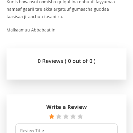
Kunis hawaasni oomisha qulqullina qabuufi fayyumaa
namaaf gaarii ta’e akka argatuuf gumaacha guddaa
taasisaa jiraachuu ibsaniiru.
Malkaamuu Abbabaatiin
0 Reviews ( 0 out of 0 )
Write a Review