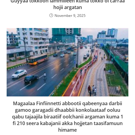
Guyyaa tokkoon lammiileen kuma tokko ol carraa
hojii argatan
November 9, 2025
Magaalaa Finfiinnetti abbootii qabeenyaa darbii
gamoo garagadii dhaabbii konkolaataaf ooluu
qabu tajaajila biraatiif oolchanii argaman kuma 1
fi 210 seera kabajanii akka hojjetan taasifamuun
himame