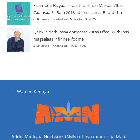
Filannoon Biyyaalessaa Itoophiyaa Marsaa 7ffaa
Caamsaa 24 Bara 2018 adeemsifama- Boordicha
6.3k views
|
posted on December 9, 2025
Qabxiin darbiinsaa qormaata kutaa 6ffaa Bulchiinsa
Magaalaa Finfinnee ifoome
4.6k views
|
posted on July 6, 2026
Waa'ee Keenya
Addis Miidiyaa Neetwork (AMN) itti waamani isaa Mana