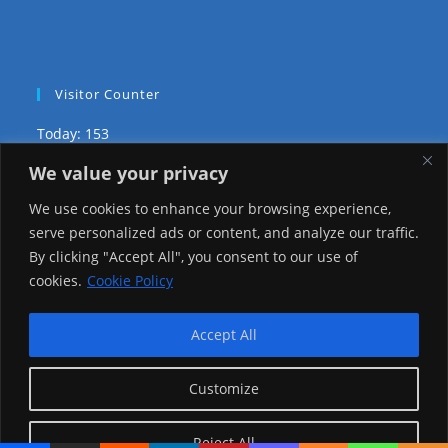
Visitor Counter
Today: 153
We value your privacy
Yesterday: 2257
We use cookies to enhance your browsing experience,
This Week: 21366
serve personalized ads or content, and analyze our traffic.
By clicking "Accept All", you consent to our use of
This Month: 70639
cookies.
Cookie Policy
Total Visitors:
1218458
Accept All
Customize
copyright Ⓒ 2026 Addis Media Network All Rights
Reserved.
Reject All