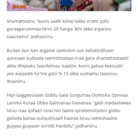
Shamattootni, “kunis xaafii kiiloo tokko irratti qofa
garaagarummaa birrii 20 hanga 30’n akka argannu
taasiseera” jedhaniiru.
Bu’aan kun kan argame oomishni sun kallattiidhaan
qonnaan bultoota oomishtootaa irraa gara shamattootaatti
akka dhiyaatu taasifamuu isaatiin, kunis gabaa keessatti
yoo xiqqaate hir’ina gatii % 15 akka uumamu taasisuu
ibsaniiru.
Hoji-Gaggeessaan Giddu Gala Gurgurtaa Oomisha Qonnaa
Lammii Kuraa Obbo Gannanaa Faxxanaa, “gatii madaalawaa
ta’uu isaa qofaan osoo hin taane qindeessitootni giddu
galoota kanaa qulqullinaafi haaraa ta’uu oomishaalee
guyyaa guyyaan sirriitti hordofu” jedhaniiru.