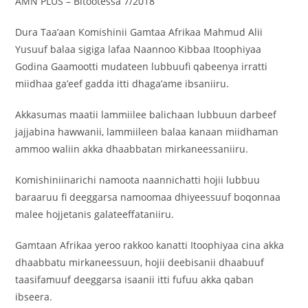
‎AMN PLUS – Bitootessa 7/2018
‎Dura Taa’aan Komishinii Gamtaa Afrikaa Mahmud Alii
Yusuuf balaa sigiga lafaa Naannoo Kibbaa Itoophiyaa
Godina Gaamootti mudateen lubbuufi qabeenya irratti
miidhaa ga’eef gadda itti dhaga’ame ibsaniiru.
‎Akkasumas maatii lammiilee balichaan lubbuun darbeef
jajjabina hawwanii, lammiileen balaa kanaan miidhaman
ammoo waliin akka dhaabbatan mirkaneessaniiru.
‎Komishiniinarichi namoota naannichatti hojii lubbuu
baraaruu fi deeggarsa namoomaa dhiyeessuuf boqonnaa
malee hojjetanis galateeffataniiru.
‎Gamtaan Afrikaa yeroo rakkoo kanatti Itoophiyaa cina akka
dhaabbatu mirkaneessuun, hojii deebisanii dhaabuuf
taasifamuuf deeggarsa isaanii itti fufuu akka qaban
ibseera.