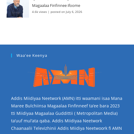
Magaalaa Finfinnee ifoome
4.6k views
|
posted on July 6, 2026
Waa'ee Keenya
Addis Miidiyaa Neetwork (AMN) itti waamani isaa Mana
Maree Bulchiinsa Magaalaa Finfinneef ta’ee bara 2023
tti Miidiyaa Magaalaa Guddittii ( Metropolitan Media)
ta’uuf mul’ata qaba. Addis Miidiyaa Neetwork
Chaanaalii Televizhinii Addis Miidiya Neetwoork fi AMN