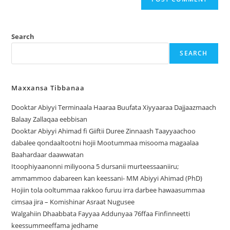
Search
SEARCH
Maxxansa Tibbanaa
Dooktar Abiyyi Terminaala Haaraa Buufata Xiyyaaraa Dajjaazmaach
Balaay Zallaqaa eebbisan
Dooktar Abiyyi Ahimad fi Giiftii Duree Zinnaash Taayyaachoo
dabalee qondaaltootni hojii Mootummaa misooma magaalaa
Baahardaar daawwatan
Itoophiyaanonni miliyoona 5 dursanii murteessaaniiru;
ammammoo dabareen kan keessani- MM Abiyyi Ahimad (PhD)
Hojiin tola ooltummaa rakkoo furuu irra darbee hawaasummaa
cimsaa jira – Komishinar Asraat Nugusee
Walgahiin Dhaabbata Fayyaa Addunyaa 76ffaa Finfinneetti
keessummeeffama jedhame