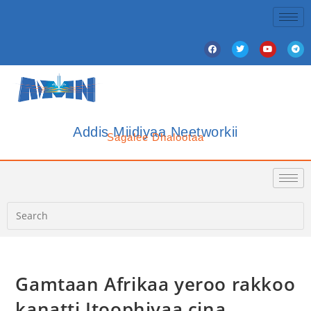
Addis Miidiyaa Neetworkii
Sagalee Dhalootaa
Gamtaan Afrikaa yeroo rakkoo
kanatti Itoophiyaa cina