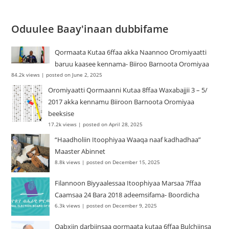
Oduulee Baay'inaan dubbifame
Qormaata Kutaa 6ffaa akka Naannoo Oromiyaatti
baruu kaasee kennama- Biiroo Barnoota Oromiyaa
84.2k views
|
posted on June 2, 2025
Oromiyaatti Qormaanni Kutaa 8ffaa Waxabajjii 3 – 5/
2017 akka kennamu Biiroon Barnoota Oromiyaa
beeksise
17.2k views
|
posted on April 28, 2025
“Haadholiin Itoophiyaa Waaqa naaf kadhadhaa”
Maaster Abinnet
8.8k views
|
posted on December 15, 2025
Filannoon Biyyaalessaa Itoophiyaa Marsaa 7ffaa
Caamsaa 24 Bara 2018 adeemsifama- Boordicha
6.3k views
|
posted on December 9, 2025
Qabxiin darbiinsaa qormaata kutaa 6ffaa Bulchiinsa