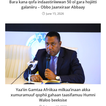
Bara kana qofa indaastiriiwwan 50 ol gara hojiitti
galaniiru – Obbo Jaanxiraar Abbaay
June 15, 2026
Yaa’iin Gamtaa Afriikaa milkaa’inaan akka
xumuramuuf qophii gahaan taasifamuu Humni
Waloo beeksise