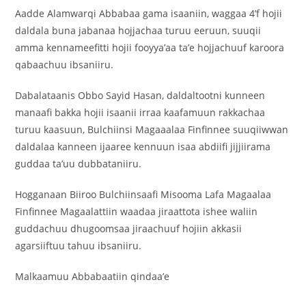
Aadde Alamwarqi Abbabaa gama isaaniin, waggaa 4’f hojii
daldala buna jabanaa hojjachaa turuu eeruun, suuqii
amma kennameefitti hojii fooyya’aa ta’e hojjachuuf karoora
qabaachuu ibsaniiru.
Dabalataanis Obbo Sayid Hasan, daldaltootni kunneen
manaafi bakka hojii isaanii irraa kaafamuun rakkachaa
turuu kaasuun, Bulchiinsi Magaaalaa Finfinnee suuqiiwwan
daldalaa kanneen ijaaree kennuun isaa abdiifi jijjiirama
guddaa ta’uu dubbataniiru.
Hogganaan Biiroo Bulchiinsaafi Misooma Lafa Magaalaa
Finfinnee Magaalattiin waadaa jiraattota ishee waliin
guddachuu dhugoomsaa jiraachuuf hojiin akkasii
agarsiiftuu tahuu ibsaniiru.
Malkaamuu Abbabaatiin qindaa’e