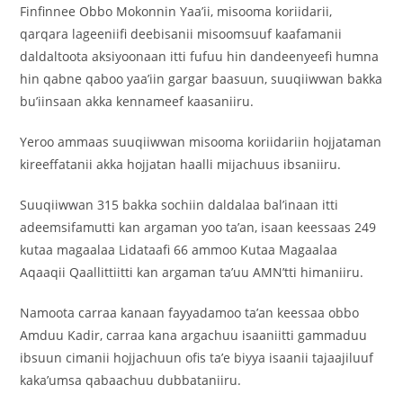
Finfinnee Obbo Mokonnin Yaa’ii, misooma koriidarii,
qarqara lageeniifi deebisanii misoomsuuf kaafamanii
daldaltoota aksiyoonaan itti fufuu hin dandeenyeefi humna
hin qabne qaboo yaa’iin gargar baasuun, suuqiiwwan bakka
bu’iinsaan akka kennameef kaasaniiru.
Yeroo ammaas suuqiiwwan misooma koriidariin hojjataman
kireeffatanii akka hojjatan haalli mijachuus ibsaniiru.
Suuqiiwwan 315 bakka sochiin daldalaa bal’inaan itti
adeemsifamutti kan argaman yoo ta’an, isaan keessaas 249
kutaa magaalaa Lidataafi 66 ammoo Kutaa Magaalaa
Aqaaqii Qaallittiitti kan argaman ta’uu AMN’tti himaniiru.
Namoota carraa kanaan fayyadamoo ta’an keessaa obbo
Amduu Kadir, carraa kana argachuu isaaniitti gammaduu
ibsuun cimanii hojjachuun ofis ta’e biyya isaanii tajaajiluuf
kaka’umsa qabaachuu dubbataniiru.