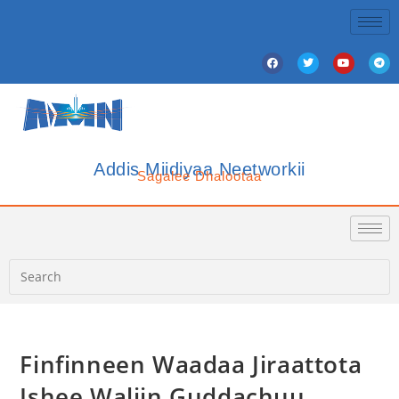
Addis Miidiyaa Neetworkii
Sagalee Dhalootaa
Finfinneen Waadaa Jiraattota
Ishee Waliin Guddachuu