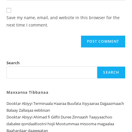
Save my name, email, and website in this browser for the
next time I comment.
Search
SEARCH
Maxxansa Tibbanaa
Dooktar Abiyyi Terminaala Haaraa Buufata Xiyyaaraa Dajjaazmaach
Balaay Zallaqaa eebbisan
Dooktar Abiyyi Ahimad fi Giiftii Duree Zinnaash Taayyaachoo
dabalee qondaaltootni hojii Mootummaa misooma magaalaa
Baahardaar daawwatan