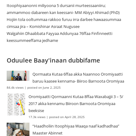
Itoophiyaanonni miliyoona 5 dursanii murteessaaniiru;
ammammoo dabareen kan keessani- MM Abiyyi Ahimad (PhD)
Hojiin tola ooltummaa rakkoo furuu irra darbee hawaasummaa
cimsaa jira – Komishinar Asraat Nugusee
Walgahiin Dhaabbata Fayyaa Addunyaa 76ffaa Finfinneetti
keessummeeffama jedhame
Oduulee Baay'inaan dubbifame
Qormaata Kutaa 6ffaa akka Naannoo Oromiyaatti
baruu kaasee kennama- Biiroo Barnoota Oromiyaa
84.4k views
|
posted on June 2, 2025
Oromiyaatti Qormaanni Kutaa 8ffaa Waxabajjii 3 – 5/
2017 akka kennamu Biiroon Barnoota Oromiyaa
beeksise
17.3k views
|
posted on April 28, 2025
“Haadholiin Itoophiyaa Waaqa naaf kadhadhaa”
Maaster Abinnet