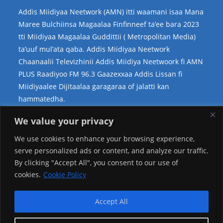
Addis Miidiyaa Neetwork (AMN) itti waamani isaa Mana
Maree Bulchiinsa Magaalaa Finfinneef ta’ee bara 2023
tti Miidiyaa Magaalaa Guddittii ( Metropolitan Media)
ta’uuf mul’ata qaba. Addis Miidiyaa Neetwork
Chaanaalii Televizhinii Addis Miidiya Neetwoork fi AMN
PLUS Raadiyoo FM 96.3 Gaazexxaa Addis Lissan fi
Miidiyaalee Dijitaalaa garagaraa of jalatti kan
hammatedha.
Teessoo Keenya
We value your privacy
We use cookies to enhance your browsing experience,
serve personalized ads or content, and analyze our traffic.
By clicking "Accept All", you consent to our use of
cookies.
Cookie Policy
Accept All