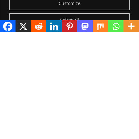
Customize
Reject All
Visitor Counter
Today: 1546
Yesterday: 3735
This Week: 29145
This Month: 78418
Total Visitors:
1226237
copyright Ⓒ 2026 Addis Media Network All Rights