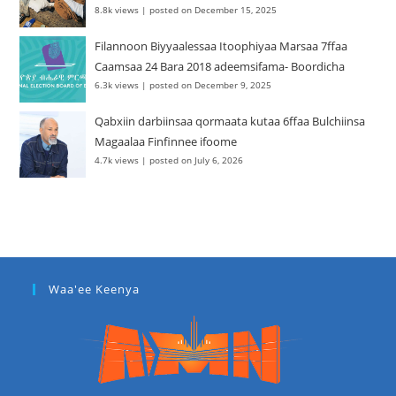
8.8k views
|
posted on December 15, 2025
Filannoon Biyyaalessaa Itoophiyaa Marsaa 7ffaa
Caamsaa 24 Bara 2018 adeemsifama- Boordicha
6.3k views
|
posted on December 9, 2025
Qabxiin darbiinsaa qormaata kutaa 6ffaa Bulchiinsa
Magaalaa Finfinnee ifoome
4.7k views
|
posted on July 6, 2026
Waa'ee Keenya