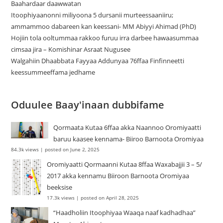
Baahardaar daawwatan
Itoophiyaanonni miliyoona 5 dursanii murteessaaniiru;
ammammoo dabareen kan keessani- MM Abiyyi Ahimad (PhD)
Hojiin tola ooltummaa rakkoo furuu irra darbee hawaasummaa
cimsaa jira – Komishinar Asraat Nugusee
Walgahiin Dhaabbata Fayyaa Addunyaa 76ffaa Finfinneetti
keessummeeffama jedhame
Oduulee Baay'inaan dubbifame
Qormaata Kutaa 6ffaa akka Naannoo Oromiyaatti
baruu kaasee kennama- Biiroo Barnoota Oromiyaa
84.3k views
|
posted on June 2, 2025
Oromiyaatti Qormaanni Kutaa 8ffaa Waxabajjii 3 – 5/
2017 akka kennamu Biiroon Barnoota Oromiyaa
beeksise
17.3k views
|
posted on April 28, 2025
“Haadholiin Itoophiyaa Waaqa naaf kadhadhaa”