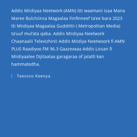
Addis Miidiyaa Neetwork (AMN) itti waamani isaa Mana
Maree Bulchiinsa Magaalaa Finfinneef ta’ee bara 2023
tti Miidiyaa Magaalaa Guddittii ( Metropolitan Media)
ta’uuf mul’ata qaba. Addis Miidiyaa Neetwork
Chaanaalii Televizhinii Addis Miidiya Neetwoork fi AMN
PLUS Raadiyoo FM 96.3 Gaazexxaa Addis Lissan fi
Miidiyaalee Dijitaalaa garagaraa of jalatti kan
hammatedha.
Teessoo Keenya