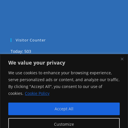
Visitor Counter
Today: 503
We value your privacy
Yesterday: 2650
We use cookies to enhance your browsing experience,
This Week: 24366
serve personalized ads or content, and analyze our traffic.
By clicking "Accept All", you consent to our use of
This Month: 73639
cookies.
Cookie Policy
Total Visitors:
1221458
Accept All
Customize