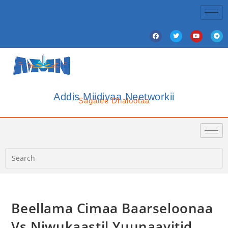
Addis Miidiyaa Neetworkii
Sagalee Dhalootaa
Beellama Cimaa Baarseloonaa
Vs Niwukaastil Yuunaayitid