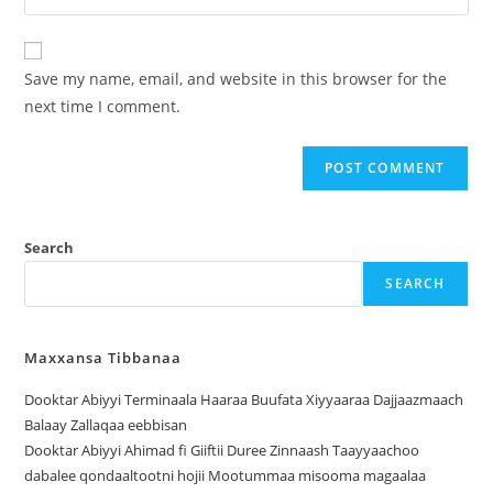
Save my name, email, and website in this browser for the
next time I comment.
Search
SEARCH
Maxxansa Tibbanaa
Dooktar Abiyyi Terminaala Haaraa Buufata Xiyyaaraa Dajjaazmaach
Balaay Zallaqaa eebbisan
Dooktar Abiyyi Ahimad fi Giiftii Duree Zinnaash Taayyaachoo
dabalee qondaaltootni hojii Mootummaa misooma magaalaa