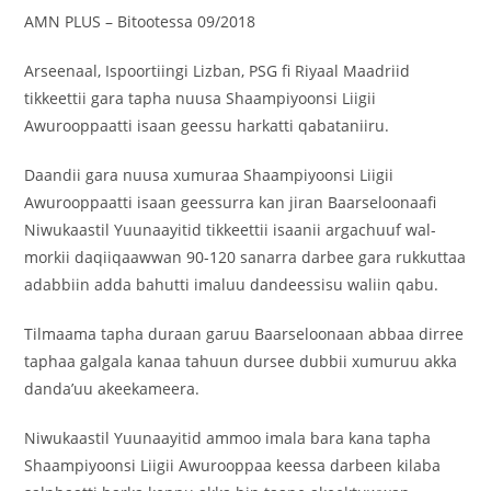
AMN PLUS – Bitootessa 09/2018
Arseenaal, Ispoortiingi Lizban, PSG fi Riyaal Maadriid
tikkeettii gara tapha nuusa Shaampiyoonsi Liigii
Awurooppaatti isaan geessu harkatti qabataniiru.
Daandii gara nuusa xumuraa Shaampiyoonsi Liigii
Awurooppaatti isaan geessurra kan jiran Baarseloonaafi
Niwukaastil Yuunaayitid tikkeettii isaanii argachuuf wal-
morkii daqiiqaawwan 90-120 sanarra darbee gara rukkuttaa
adabbiin adda bahutti imaluu dandeessisu waliin qabu.
Tilmaama tapha duraan garuu Baarseloonaan abbaa dirree
taphaa galgala kanaa tahuun dursee dubbii xumuruu akka
danda’uu akeekameera.
Niwukaastil Yuunaayitid ammoo imala bara kana tapha
Shaampiyoonsi Liigii Awurooppaa keessa darbeen kilaba