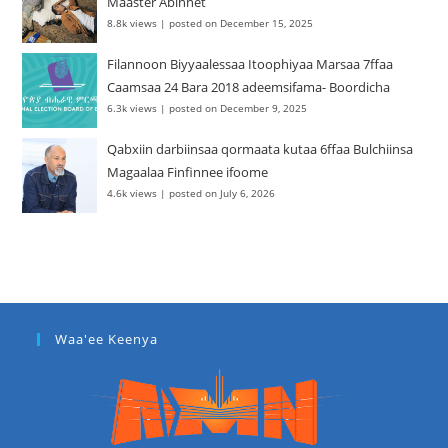
Maaster Abinnet
8.8k views
|
posted on December 15, 2025
Filannoon Biyyaalessaa Itoophiyaa Marsaa 7ffaa
Caamsaa 24 Bara 2018 adeemsifama- Boordicha
6.3k views
|
posted on December 9, 2025
Qabxiin darbiinsaa qormaata kutaa 6ffaa Bulchiinsa
Magaalaa Finfinnee ifoome
4.6k views
|
posted on July 6, 2026
Waa'ee Keenya