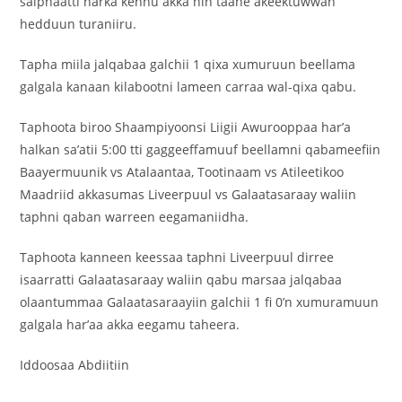
salphaatti harka kennu akka hin taane akeektuwwan
hedduun turaniiru.
Tapha miila jalqabaa galchii 1 qixa xumuruun beellama
galgala kanaan kilabootni lameen carraa wal-qixa qabu.
Taphoota biroo Shaampiyoonsi Liigii Awurooppaa har’a
halkan sa’atii 5:00 tti gaggeeffamuuf beellamni qabameefiin
Baayermuunik vs Atalaantaa, Tootinaam vs Atileetikoo
Maadriid akkasumas Liveerpuul vs Galaatasaraay waliin
taphni qaban warreen eegamaniidha.
Taphoota kanneen keessaa taphni Liveerpuul dirree
isaarratti Galaatasaraay waliin qabu marsaa jalqabaa
olaantummaa Galaatasaraayiin galchii 1 fi 0’n xumuramuun
galgala har’aa akka eegamu taheera.
Iddoosaa Abdiitiin