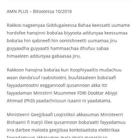
AMN PLUS – Bitootessa 10/2018
Rakkoo nageenyaa Giddugaleessa Bahaa keessatti uumame
hordofee hanqinni boba’aa biyyoota addunyaa keessumaa
boba’aa hin qabneefi hin oomishneetti uumamaa jiru
guyyaadha guyyaatti hammaachaa dhufuu sabaa
himaaleen addunyaa gabaasaa jiru.
Rakkoon hanqina boba’aa kun Itoophiyaattis mudachuu
waan danda’uuf raabsitootni, buufataaleen boba’aafi
fayyadamtootni eeggannoofi qusannoon akka itti
fayyadaman Ministirri Muummee FDRI Dooktar Abiyyi
Ahimad (PhD) yaadachiisuun isaanii ni yaadatama.
Ministeerri Geejjibaafi Loojistiksii akkasumas Ministeerri
Bishaanii fi Inarjii illee qusannoon boba’aatti fayyadamuu
irra darbee maloota geejjibaa konkolaattota elektirikaa
fayyadamuun akkasumas mala imala magariisaa