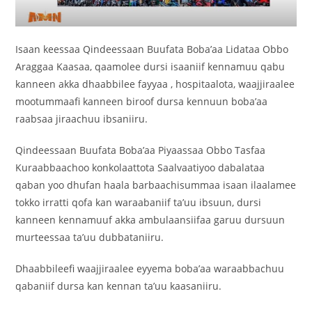
Isaan keessaa Qindeessaan Buufata Boba’aa Lidataa Obbo
Araggaa Kaasaa, qaamolee dursi isaaniif kennamuu qabu
kanneen akka dhaabbilee fayyaa , hospitaalota, waajjiraalee
mootummaafi kanneen biroof dursa kennuun boba’aa
raabsaa jiraachuu ibsaniiru.
Qindeessaan Buufata Boba’aa Piyaassaa Obbo Tasfaa
Kuraabbaachoo konkolaattota Saalvaatiyoo dabalataa
qaban yoo dhufan haala barbaachisummaa isaan ilaalamee
tokko irratti qofa kan waraabaniif ta’uu ibsuun, dursi
kanneen kennamuuf akka ambulaansiifaa garuu dursuun
murteessaa ta’uu dubbataniiru.
Dhaabbileefi waajjiraalee eyyema boba’aa waraabbachuu
qabaniif dursa kan kennan ta’uu kaasaniiru.