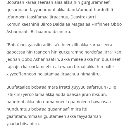
Boba’aan karaa seeraan alaa akka hin gurguramneefi
qusannaan fayyadamuuf akka danda’amuuf hordoffiifi
to’annoon taasifamaa jiraachuu, Daayirektarri
Komunikeeshinii Biiroo Daldalaa Magaalaa Finfinnee Obbo
Ashannaafii Birhaanuu ibsaniiru.
“Boba’aan, gaasiin adiis ta’u beenzilli akka karaa seera
qabeessa hin taaneen hin gurguramne hordofaa jirra” kan
jedhan Obbo Ashannaafiin, akka malee akka hin buusneefi
tajaajila karoorfameefiin ala waan biraaf akka hin oolle
xiyyeeffannoon hojjatamaa jiraachuu himaniiru.
Buufataalee boba’aa mara irratti guyyuu safartuun (Diip
Istiikiin) yeroo lama akka adda baasaa jiran ibsuun,
hanqinni akka hin uumamneef qaamoleen hawaasaa
hundumtuu boba’aa qusannaafi miira itti
gaafatamummaan guutameen akka fayyadaman
yaadachiisaniiru.