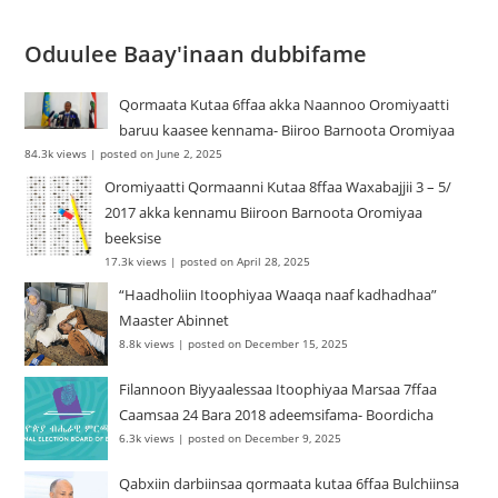
Oduulee Baay'inaan dubbifame
Qormaata Kutaa 6ffaa akka Naannoo Oromiyaatti
baruu kaasee kennama- Biiroo Barnoota Oromiyaa
84.3k views
|
posted on June 2, 2025
Oromiyaatti Qormaanni Kutaa 8ffaa Waxabajjii 3 – 5/
2017 akka kennamu Biiroon Barnoota Oromiyaa
beeksise
17.3k views
|
posted on April 28, 2025
“Haadholiin Itoophiyaa Waaqa naaf kadhadhaa”
Maaster Abinnet
8.8k views
|
posted on December 15, 2025
Filannoon Biyyaalessaa Itoophiyaa Marsaa 7ffaa
Caamsaa 24 Bara 2018 adeemsifama- Boordicha
6.3k views
|
posted on December 9, 2025
Qabxiin darbiinsaa qormaata kutaa 6ffaa Bulchiinsa