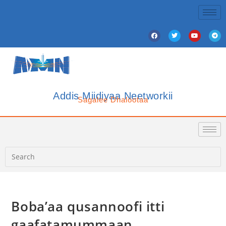
Addis Miidiyaa Neetworkii
Sagalee Dhalootaa
Boba’aa qusannoofi itti
gaafatamummaan