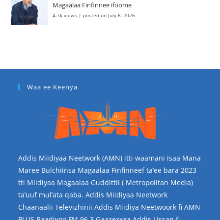
Magaalaa Finfinnee ifoome
4.7k views
|
posted on July 6, 2026
Waa'ee Keenya
Addis Miidiyaa Neetwork (AMN) itti waamani isaa Mana
Maree Bulchiinsa Magaalaa Finfinneef ta’ee bara 2023
tti Miidiyaa Magaalaa Guddittii ( Metropolitan Media)
ta’uuf mul’ata qaba. Addis Miidiyaa Neetwork
Chaanaalii Televizhinii Addis Miidiya Neetwoork fi AMN
PLUS Raadiyoo FM 96.3 Gaazexxaa Addis Lissan fi