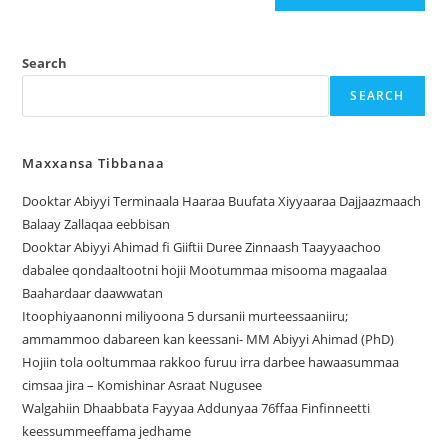
Search
SEARCH
Maxxansa Tibbanaa
Dooktar Abiyyi Terminaala Haaraa Buufata Xiyyaaraa Dajjaazmaach
Balaay Zallaqaa eebbisan
Dooktar Abiyyi Ahimad fi Giiftii Duree Zinnaash Taayyaachoo
dabalee qondaaltootni hojii Mootummaa misooma magaalaa
Baahardaar daawwatan
Itoophiyaanonni miliyoona 5 dursanii murteessaaniiru;
ammammoo dabareen kan keessani- MM Abiyyi Ahimad (PhD)
Hojiin tola ooltummaa rakkoo furuu irra darbee hawaasummaa
cimsaa jira – Komishinar Asraat Nugusee
Walgahiin Dhaabbata Fayyaa Addunyaa 76ffaa Finfinneetti
keessummeeffama jedhame