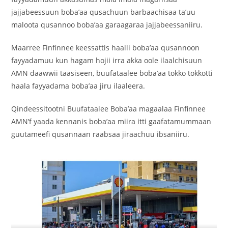
jajjabeessuun boba’aa qusachuun barbaachisaa ta’uu
maloota qusannoo boba’aa garaagaraa jajjabeessaniiru.
Maarree Finfinnee keessattis haalli boba’aa qusannoon
fayyadamuu kun hagam hojii irra akka oole ilaalchisuun
AMN daawwii taasiseen, buufataalee boba’aa tokko tokkotti
haala fayyadama boba’aa jiru ilaaleera.
Qindeessitootni Buufataalee Boba’aa magaalaa Finfinnee
AMN’f yaada kennanis boba’aa miira itti gaafatamummaan
guutameefi qusannaan raabsaa jiraachuu ibsaniiru.