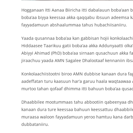
Hogganaan Itti Aanaa Biiricha itti dabalauun boba’aan 
boba’aa biyya keessaa akka qaqqabu ibsuun adeemsa k
fayyadamuun abshaalummaa tahus hubachiisaniiru.
Yaada qusannaa boba’aa kan gabbisan hojii konkolaachi
Hiddaasee Taarikuu gatii boba’aa akka Addunyaatti o
Abiyyi Ahimad (PhD) boba’aa sirnaan qusachuun akka fay
jiraachuu yaada AMN Sagalee Dhalootaaf kennaniin ibsa
Konkolaachiistootni biroo AMN dubbise kanaan dura f
aadeffatan turu kaasuun har’a garuu haala waqtaawaa
murtoo tahan qofaaf dhimma itti bahuun boba’aa qusac
Dhaabbilee mootummaas tahu abbootiin qabeenyaa dhuu
kanaan dura ture keessaa bahuun keessattuu dhaabbilee
muraasa waloon fayyadamuun yeroo hamtuu kana darbu
dubbataniiru.