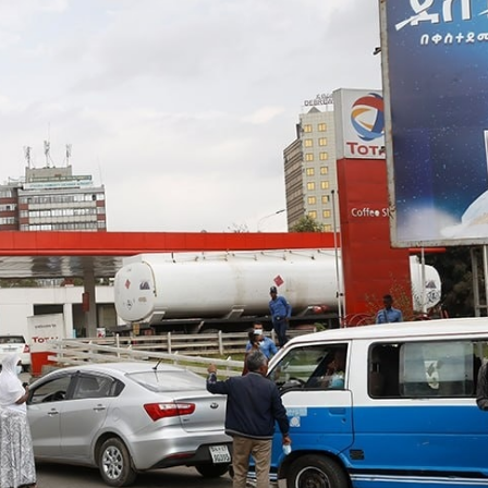
Dooktar Abiyyi Ahimad fi Giiftii Duree
Zinnaash Taayyaachoo dabalee
qondaaltootni hojii Mootummaa misooma
magaalaa Baahardaar daawwatan
August 6, 2026