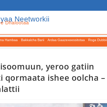
iyaa Neetworkii
ee Dhalootaa
na Hambaa
Bakkalcha Barii
Ardaa Gaazexeessitotaa
Roga Dubbii
misoomuun, yeroo gatiin
i qormaata ishee oolcha –
attii