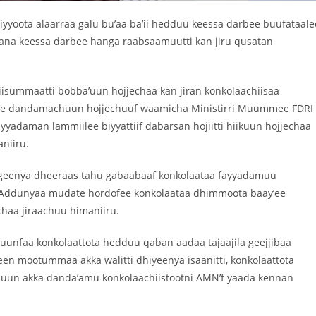
biyyoota alaarraa galu bu’aa ba’ii hedduu keessa darbee buufataale
ana keessa darbee hanga raabsaamuutti kan jiru qusatan
isummaatti bobba’uun hojjechaa kan jiran konkolaachiisaa
lka’e dandamachuun hojjechuuf waamicha Ministirri Muummee FDRI
yadaman lammiilee biyyattiif dabarsan hojiitti hiikuun hojjechaa
niiru.
ageenya dheeraas tahu gabaabaaf konkolaataa fayyadamuu
 Addunyaa mudate hordofee konkolaataa dhimmoota baay’ee
haa jiraachuu himaniiru.
nfaa konkolaattota hedduu qaban aadaa tajaajila geejjibaa
n mootummaa akka walitti dhiyeenya isaanitti, konkolaattota
un akka danda’amu konkolaachiistootni AMN’f yaada kennan