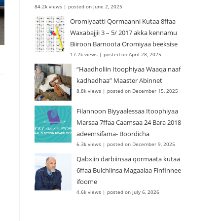
84.2k views
|
posted on June 2, 2025
Oromiyaatti Qormaanni Kutaa 8ffaa
Waxabajjii 3 – 5/ 2017 akka kennamu
Biiroon Barnoota Oromiyaa beeksise
17.2k views
|
posted on April 28, 2025
“Haadholiin Itoophiyaa Waaqa naaf
kadhadhaa” Maaster Abinnet
8.8k views
|
posted on December 15, 2025
Filannoon Biyyaalessaa Itoophiyaa
Marsaa 7ffaa Caamsaa 24 Bara 2018
adeemsifama- Boordicha
6.3k views
|
posted on December 9, 2025
Qabxiin darbiinsaa qormaata kutaa
6ffaa Bulchiinsa Magaalaa Finfinnee
ifoome
4.6k views
|
posted on July 6, 2026