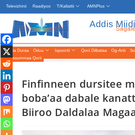
Televizhinii
Raadiyoo
T/Kallattii
AMNPlus
Addis Miid
Sagal
Fuula Duraa
Oduu
Ispoortii
Qorii Dilbataa
Og-Artii
So
Keessummaa Qorii
Finfinneen dursitee 
boba’aa dabale kanatt
Biiroo Daldalaa Magaal