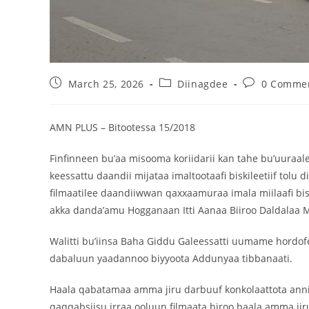
March 25, 2026
Diinagdee
0 Comme
AMN PLUS – Bitootessa 15/2018
Finfinneen bu’aa misooma koriidarii kan tahe bu’uuraa
keessattu daandii mijataa imaltootaafi biskileetiif tolu 
filmaatilee daandiiwwan qaxxaamuraa imala miilaafi bi
akka danda’amu Hogganaan Itti Aanaa Biiroo Daldalaa
Walitti bu’iinsa Baha Giddu Galeessatti uumame hordofe
dabaluun yaadannoo biyyoota Addunyaa tibbanaati.
Haala qabatamaa amma jiru darbuuf konkolaattota anni
qaqqabsiisu irraa ooluun filmaata biroo haala amma j