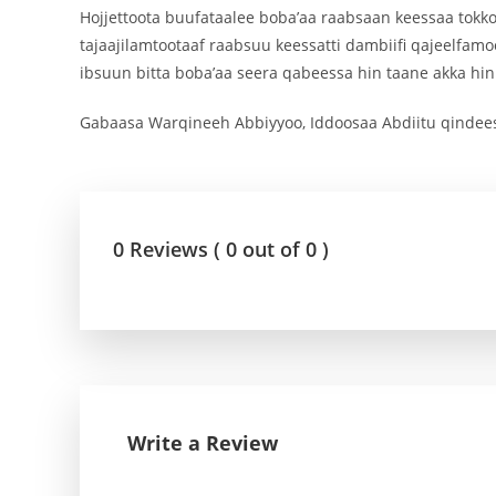
Hojjettoota buufataalee boba’aa raabsaan keessaa to
tajaajilamtootaaf raabsuu keessatti dambiifi qajeelfa
ibsuun bitta boba’aa seera qabeessa hin taane akka h
Gabaasa Warqineeh Abbiyyoo, Iddoosaa Abdiitu qindee
0 Reviews ( 0 out of 0 )
Write a Review