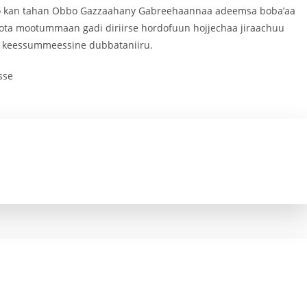
kko kan tahan Obbo Gazzaahany Gabreehaannaa adeemsa boba’aa
moota mootummaan gadi diriirse hordofuun hojjechaa jiraachuu
in keessummeessine dubbataniiru.
sse