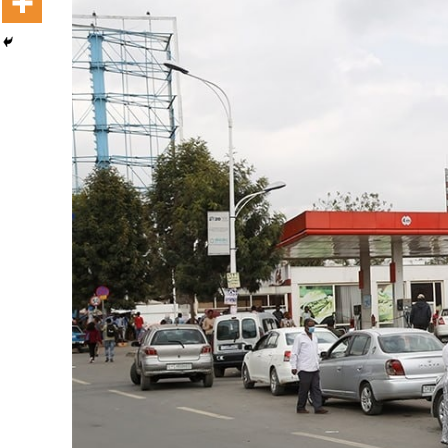
Dooktar Abiyyi Terminaala Haaraa
Buufata Xiyyaaraa Dajjaazmaach Balaay
Zallaqaa eebbisan
August 6, 2026