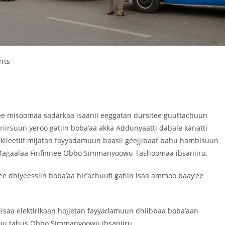
nts
lee misoomaa sadarkaa isaanii eeggatan dursitee guuttachuun
diriirsuun yeroo gatiin boba’aa akka Addunyaatti dabale kanatti
skileetiif mijatan fayyadamuun baasii geejjibaaf bahu hambisuun
 Magaalaa Finfinnee Obbo Simmanyoowu Tashoomaa ibsaniiru.
e dhiyeessiin boba’aa hir’achuufi gatiin isaa ammoo baay’ee
isaa elektirikaan hojjetan fayyadamuun dhiibbaa boba’aan
iruu tahus Obbo Simmanyoowu ibsaniiru.