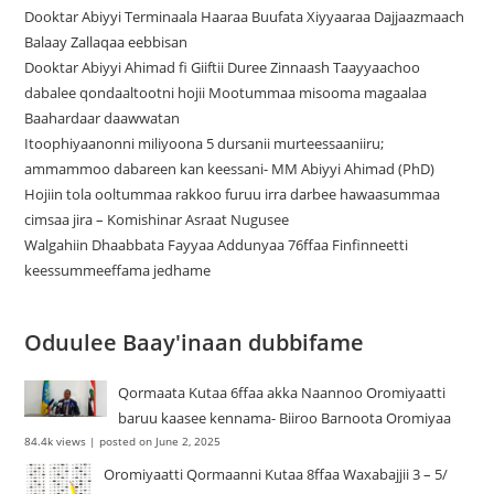
Dooktar Abiyyi Terminaala Haaraa Buufata Xiyyaaraa Dajjaazmaach
Balaay Zallaqaa eebbisan
Dooktar Abiyyi Ahimad fi Giiftii Duree Zinnaash Taayyaachoo
dabalee qondaaltootni hojii Mootummaa misooma magaalaa
Baahardaar daawwatan
Itoophiyaanonni miliyoona 5 dursanii murteessaaniiru;
ammammoo dabareen kan keessani- MM Abiyyi Ahimad (PhD)
Hojiin tola ooltummaa rakkoo furuu irra darbee hawaasummaa
cimsaa jira – Komishinar Asraat Nugusee
Walgahiin Dhaabbata Fayyaa Addunyaa 76ffaa Finfinneetti
keessummeeffama jedhame
Oduulee Baay'inaan dubbifame
Qormaata Kutaa 6ffaa akka Naannoo Oromiyaatti
baruu kaasee kennama- Biiroo Barnoota Oromiyaa
84.4k views
|
posted on June 2, 2025
Oromiyaatti Qormaanni Kutaa 8ffaa Waxabajjii 3 – 5/