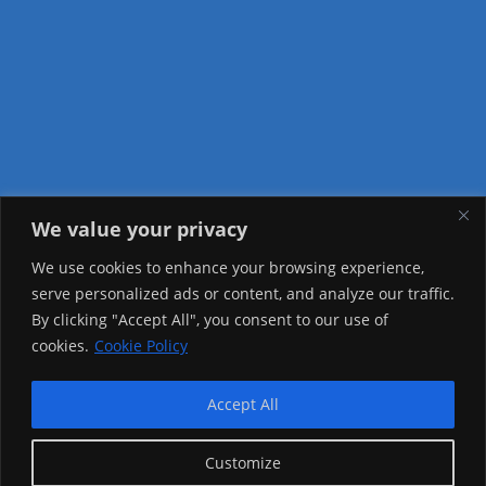
We value your privacy
Visitor Counter
We use cookies to enhance your browsing experience,
serve personalized ads or content, and analyze our traffic.
Today: 1458
By clicking "Accept All", you consent to our use of
cookies.
Cookie Policy
Yesterday: 3757
This Week: 10031
Accept All
This Month: 82087
Customize