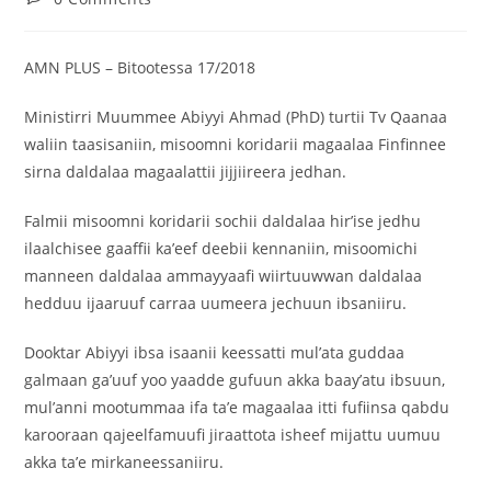
‎AMN PLUS – Bitootessa 17/2018
‎Ministirri Muummee Abiyyi Ahmad (PhD) turtii Tv Qaanaa
waliin taasisaniin, misoomni koridarii magaalaa Finfinnee
sirna daldalaa magaalattii jijjiireera jedhan.
Falmii misoomni koridarii sochii daldalaa hir’ise jedhu
ilaalchisee gaaffii ka’eef deebii kennaniin, misoomichi
manneen daldalaa ammayyaafi wiirtuuwwan daldalaa
hedduu ijaaruuf carraa uumeera jechuun ibsaniiru.
Dooktar Abiyyi ibsa isaanii keessatti mul’ata guddaa
galmaan ga’uuf yoo yaadde gufuun akka baay’atu ibsuun,
mul’anni mootummaa ifa ta’e magaalaa itti fufiinsa qabdu
karooraan qajeelfamuufi jiraattota isheef mijattu uumuu
akka ta’e mirkaneessaniiru.