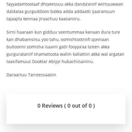
fayyadamtootaaf dhiyeessuu akka danda’aniif wiirtuuwwan
daldalaa gurguddoon bakka adda addaatti ijaaramuun
tajaajila kennaa jiraachuu kaasaniiru.
‎Sirni haaraan kun gidduu seentummaa kanaan dura ture
kan dhabamsiisu yoo tahu, oomishtootniifi qonnaan
bultoonni oomisha isaanii gatii fooyya’aa ta’een akka
gurgurataniif shamattoota waliin kallattiin akka wal argatan
taasifamuus Dooktar Abiyyi hubachiisaniiru.
Daraartuu Tarreessaatiin
0 Reviews ( 0 out of 0 )