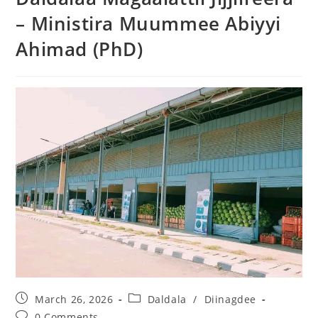
– Ministira Muummee Abiyyi
Ahimad (PhD)
March 26, 2026
Daldala
/
Diinagdee
0 Comments