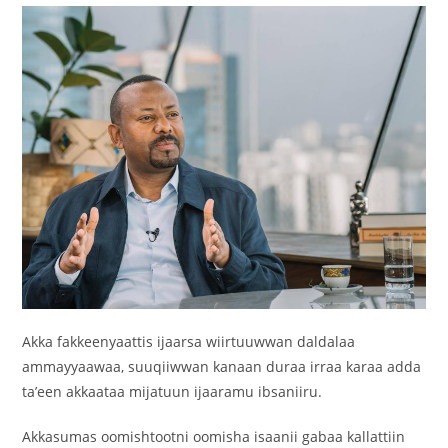
Akka fakkeenyaattis ijaarsa wiirtuuwwan daldalaa
ammayyaawaa, suuqiiwwan kanaan duraa irraa karaa adda
ta’een akkaataa mijatuun ijaaramu ibsaniiru.‎
‎Akkasumas oomishtootni oomisha isaanii gabaa kallattiin