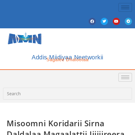
Addis Miidiyaa Neetworkii
Sagalee Dhalootaa
Misoomni Koridarii Sirna
Daldalaa Magaalattii Jijjiireera