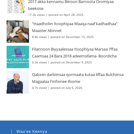
2017 akka kennamu Biiroon Barnoota Oromiyaa
beeksise
17.3k views
|
posted on April 28, 2025
“Haadholiin Itoophiyaa Waaqa naaf kadhadhaa”
Maaster Abinnet
8.8k views
|
posted on December 15, 2025
Filannoon Biyyaalessaa Itoophiyaa Marsaa 7ffaa
Caamsaa 24 Bara 2018 adeemsifama- Boordicha
6.3k views
|
posted on December 9, 2025
Qabxiin darbiinsaa qormaata kutaa 6ffaa Bulchiinsa
Magaalaa Finfinnee ifoome
4.7k views
|
posted on July 6, 2026
Waa'ee Keenya