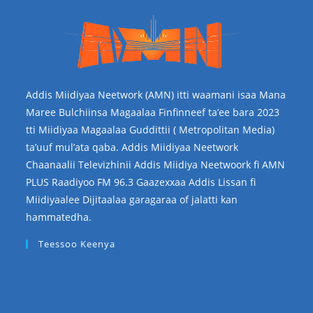
Addis Miidiyaa Neetwork (AMN) itti waamani isaa Mana
Maree Bulchiinsa Magaalaa Finfinneef ta’ee bara 2023
tti Miidiyaa Magaalaa Guddittii ( Metropolitan Media)
ta’uuf mul’ata qaba. Addis Miidiyaa Neetwork
Chaanaalii Televizhinii Addis Miidiya Neetwoork fi AMN
PLUS Raadiyoo FM 96.3 Gaazexxaa Addis Lissan fi
Miidiyaalee Dijitaalaa garagaraa of jalatti kan
hammatedha.
Teessoo Keenya