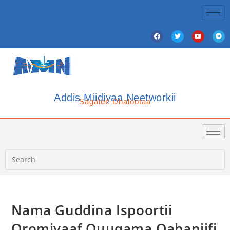
Addis Miidiyaa Neetworkii
Sagalee Dhalootaa
Nama Guddina Ispoortii
Oromiyaaf Quuqama Qabaniifi