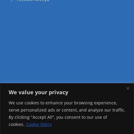
We value your privacy
Visitor Counter
We use cookies to enhance your browsing experience,
serve personalized ads or content, and analyze our traffic.
Today: 344
By clicking "Accept All", you consent to our use of
cookies.
Cookie Policy
Yesterday: 3757