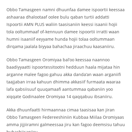
Obbo Tamasgeen namni dhuunfaa damee ispoortii keessaa
ashaaraa dhalootaaf oolee bulu qaban turtii addatti
Ispoortii AMN PLUS waliin taasisaniin keessi isaanii hojii
tola ooltummaaf of-kennuun damee ispoortii irratti waan
humni isaaniif eeyyame hunda hojii tolaa ooltummaan
dirqama jaalala biyyaa bahachaa jiraachuu kaasaniiru.
Obbo Tamasgeen Oromiyaa bal’oo keessaa naannoo
baadiyyaatti ispoortessitootni hedduun haala mijataa hin
arganne malee fagoo gahuu akka danda’an waan arganiifi
taajjaban irraa kahuun dhimma akkasiif furmaata waaraa
lafa qabsiisuuf quuqamaafi aantummaa qabaniin yoo
xiqqate Godinaalee Oromiyaa 14 qaqqabuu ibsaniiru.
Akka dhuunfaatti hirmaannaa cimaa taasisaa kan jiran
Obbo Tamasgeen Federeeshiniin Kubbaa Miilaa Oromiyaas
amma jijjiiramni galmeessaa jiru kan fagoo deemsisu tahuu
hubachiisaniiru.