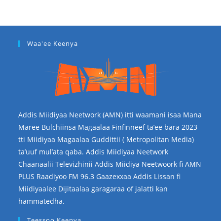
Waa'ee Keenya
Addis Miidiyaa Neetwork (AMN) itti waamani isaa Mana
Maree Bulchiinsa Magaalaa Finfinneef ta’ee bara 2023
tti Miidiyaa Magaalaa Guddittii ( Metropolitan Media)
ta’uuf mul’ata qaba. Addis Miidiyaa Neetwork
Chaanaalii Televizhinii Addis Miidiya Neetwoork fi AMN
PLUS Raadiyoo FM 96.3 Gaazexxaa Addis Lissan fi
Miidiyaalee Dijitaalaa garagaraa of jalatti kan
hammatedha.
Teessoo Keenya