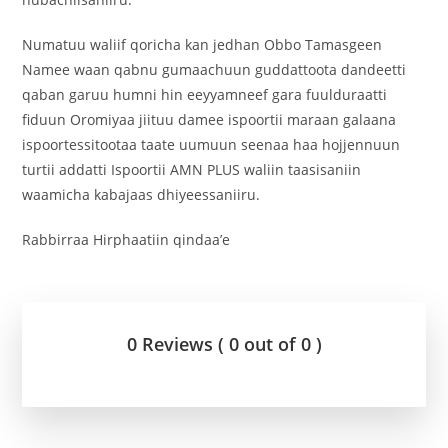
Numatuu waliif qoricha kan jedhan Obbo Tamasgeen
Namee waan qabnu gumaachuun guddattoota dandeetti
qaban garuu humni hin eeyyamneef gara fuulduraatti
fiduun Oromiyaa jiituu damee ispoortii maraan galaana
ispoortessitootaa taate uumuun seenaa haa hojjennuun
turtii addatti Ispoortii AMN PLUS waliin taasisaniin
waamicha kabajaas dhiyeessaniiru.
Rabbirraa Hirphaatiin qindaa’e
0 Reviews ( 0 out of 0 )