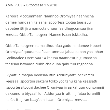
AMN PLUS – Bitootessa 17/2018
Karoora Mootummaan Naannoo Oromiyaa naannicha
damee hundaan galaana ispoortessitootaa taasisuu
qabatee itti jiru namoota dhuunfaa dhugoomsaa jiran
keessaa Obbo Tamasgeen Namee isaan tokkodha.
Obbo Tamasgeen nama dhuunfaa guddina damee ispoortii
Oromiyaaf quuqamaafi aantummaa jabaa qaban yoo tahan
Godinaalee Oromiyaa 14 keessa naanna’uun gumaacha
taasisan hawaasa dubbicha quba qabutuu ragaadha.
Biyyattiin maqaa boonsaa ittin Addunyaatti beekamtu
keessaa ispoortiin sektara tokko yoo tahu kana keessatti
ispoortessitootni dachee Oromiyaa irraa kahuun dorgommii
qaxxamura biyyaafi Idil Addunyaa irratti injifataa turaniifi
har’as itti jiran baay’een isaanii Oromiyaa keessaati.