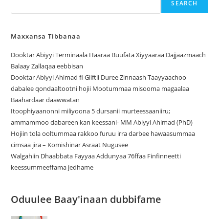
SEARCH
Maxxansa Tibbanaa
Dooktar Abiyyi Terminaala Haaraa Buufata Xiyyaaraa Dajjaazmaach
Balaay Zallaqaa eebbisan
Dooktar Abiyyi Ahimad fi Giiftii Duree Zinnaash Taayyaachoo
dabalee qondaaltootni hojii Mootummaa misooma magaalaa
Baahardaar daawwatan
Itoophiyaanonni miliyoona 5 dursanii murteessaaniiru;
ammammoo dabareen kan keessani- MM Abiyyi Ahimad (PhD)
Hojiin tola ooltummaa rakkoo furuu irra darbee hawaasummaa
cimsaa jira – Komishinar Asraat Nugusee
Walgahiin Dhaabbata Fayyaa Addunyaa 76ffaa Finfinneetti
keessummeeffama jedhame
Oduulee Baay'inaan dubbifame