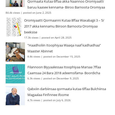
Qormaata Kutaa 6ffaa akka Naannoo Oromiyaatti
baruu kaasee kennama- Biiroo Barnoota Oromiyaa
84.4k views
|
posted on June 2, 2025
Oromiyaatti Qormaanni Kutaa 8ffaa Waxabajjii 3 – 5/
2017 akka kennamu Biiroon Barnoota Oromiyaa
beeksise
17.3k views
|
posted on April 28, 2025
“Haadholiin Itoophiyaa Waaqa naaf kadhadhaa”
Maaster Abinnet
8.8k views
|
posted on December 15, 2025
Filannoon Biyyaalessaa Itoophiyaa Marsaa 7ffaa
Caamsaa 24 Bara 2018 adeemsifama- Boordicha
6.3k views
|
posted on December 9, 2025
Qabxiin darbiinsaa qormaata kutaa 6ffaa Bulchiinsa
Magaalaa Finfinnee ifoome
4.7k views
|
posted on July 6, 2026