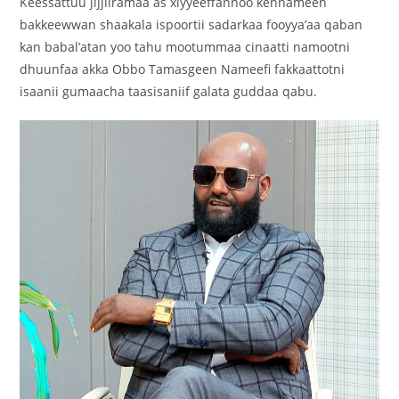
Keessattuu jijjiiramaa as xiyyeeffannoo kennameen
bakkeewwan shaakala ispoortii sadarkaa fooyya’aa qaban
kan babal’atan yoo tahu mootummaa cinaatti namootni
dhuunfaa akka Obbo Tamasgeen Nameefi fakkaattotni
isaanii gumaacha taasisaniif galata guddaa qabu.