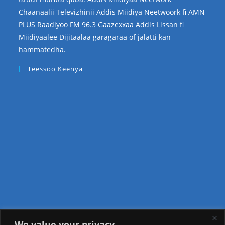
Chaanaalii Televizhinii Addis Miidiya Neetwoork fi AMN
PLUS Raadiyoo FM 96.3 Gaazexxaa Addis Lissan fi
Miidiyaalee Dijitaalaa garagaraa of jalatti kan
hammatedha.
Teessoo Keenya
We value your privacy