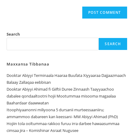
Search
SEARCH
Maxxansa Tibbanaa
Dooktar Abiyyi Terminaala Haaraa Buufata Xiyyaaraa Dajjaazmaach
Balaay Zallaqaa eebbisan
Dooktar Abiyyi Ahimad fi Giiftii Duree Zinnaash Taayyaachoo
dabalee qondaaltootni hojii Mootummaa misooma magaalaa
Baahardaar daawwatan
Itoophiyaanonni miliyoona 5 dursanii murteessaaniiru;
ammammoo dabareen kan keessani- MM Abiyyi Ahimad (PhD)
Hojiin tola ooltummaa rakkoo furuu irra darbee hawaasummaa
cimsaa jira – Komishinar Asraat Nugusee