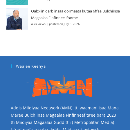
Qabxiin darbiinsaa qormaata kutaa 6ffaa Bulchiinsa
Magaalaa Finfinnee ifoome
4.7k views
|
posted on July 6, 2026
Waa'ee Keenya
Addis Miidiyaa Neetwork (AMN) itti waamani isaa Mana
Maree Bulchiinsa Magaalaa Finfinneef ta’ee bara 2023
tti Miidiyaa Magaalaa Guddittii ( Metropolitan Media)
ta’uuf mul’ata qaba. Addis Miidiyaa Neetwork