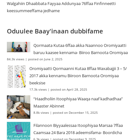
Walgahiin Dhaabbata Fayyaa Addunyaa 76ffaa Finfinneetti
keessummeeffama jedhame
Oduulee Baay'inaan dubbifame
Qormaata Kutaa 6ffaa akka Naannoo Oromiyaatti
baruu kaasee kennama- Biiroo Barnoota Oromiyaa
84.3k views
|
posted on June 2, 2025
Oromiyaatti Qormaanni Kutaa 8ffaa Waxabajjii 3 – 5/
2017 akka kennamu Biiroon Barnoota Oromiyaa
beeksise
17.3k views
|
posted on April 28, 2025
“Haadholiin Itoophiyaa Waaqa naaf kadhadhaa”
Maaster Abinnet
8.8k views
|
posted on December 15, 2025
Filannoon Biyyaalessaa Itoophiyaa Marsaa 7ffaa
Caamsaa 24 Bara 2018 adeemsifama- Boordicha
6.3k views
|
posted on December 9, 2025