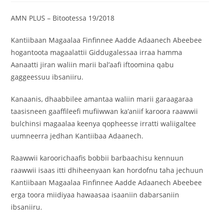
AMN PLUS – Bitootessa 19/2018
Kantiibaan Magaalaa Finfinnee Aadde Adaanech Abeebee
hogantoota magaalattii Giddugalessaa irraa hamma
Aanaatti jiran waliin marii bal’aafi iftoomina qabu
gaggeessuu ibsaniiru.
Kanaanis, dhaabbilee amantaa waliin marii garaagaraa
taasisneen gaaffileefi mufiiwwan ka’aniif karoora raawwii
bulchinsi magaalaa keenya qopheesse irratti waliigaltee
uumneerra jedhan Kantiibaa Adaanech.
Raawwii karoorichaafis bobbii barbaachisu kennuun
raawwii isaas itti dhiheenyaan kan hordofnu taha jechuun
Kantiibaan Magaalaa Finfinnee Aadde Adaanech Abeebee
erga toora miidiyaa hawaasaa isaaniin dabarsaniin
ibsaniiru.