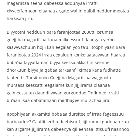
magariisaa seena-qabeessa addunyaa irratti
xiyyeeffannoon olaanaa argate waliin qalbii heddummootaa
harkisaa jirti.
Biyyootni hedduun bara faranjootaa 2030tti ce’umsa
geejjiba magariisaa kana milkeessuuf daangaa yeroo
kaawwachuun hojii kan eegalan yoo ta’u, Itoophiyaan Bara
faranjootaa 2024 irraa eegaluun konkolaataawwan haaraa
boba’aa fayyadaman biyya keessa akka hin seenne
dhorkuun biyya jalqabaa tarkaanfii cimaa kana fudhatte
taateetti. Tarsiimoon Geejjiba Magariisaa waggoota
muraasa keessatti eegalame kun jijjiirama olaanaa
galmeessuun daandiiwwan gurguddoo Finfinnee irratti
bu’aan isaa qabatamaan miidhagee mul’achaa jira.
Itoophiyaan akkamitti boba’aa dursitee of irraa fageessuu
barbaadde? Gaaffii jedhu deebisuuf jijjiiramni guddaan kun
kan argame jijjiirama qabeenya qilleensaa ittisuufi naannoo