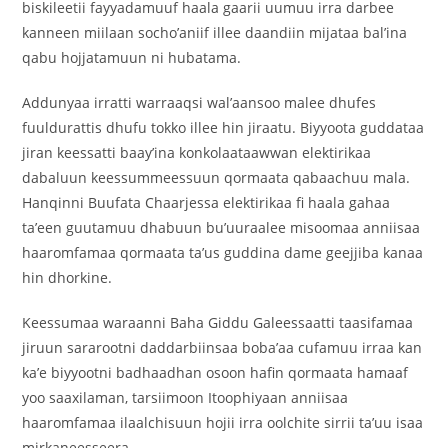
biskileetii fayyadamuuf haala gaarii uumuu irra darbee
kanneen miilaan socho’aniif illee daandiin mijataa bal’ina
qabu hojjatamuun ni hubatama.
Addunyaa irratti warraaqsi wal’aansoo malee dhufes
fuuldurattis dhufu tokko illee hin jiraatu. Biyyoota guddataa
jiran keessatti baay’ina konkolaataawwan elektirikaa
dabaluun keessummeessuun qormaata qabaachuu mala.
Hanqinni Buufata Chaarjessa elektirikaa fi haala gahaa
ta’een guutamuu dhabuun bu’uuraalee misoomaa anniisaa
haaromfamaa qormaata ta’us guddina dame geejjiba kanaa
hin dhorkine.
Keessumaa waraanni Baha Giddu Galeessaatti taasifamaa
jiruun sararootni daddarbiinsaa boba’aa cufamuu irraa kan
ka’e biyyootni badhaadhan osoon hafin qormaata hamaaf
yoo saaxilaman, tarsiimoon Itoophiyaan anniisaa
haaromfamaa ilaalchisuun hojii irra oolchite sirrii ta’uu isaa
mirkaneesseera.