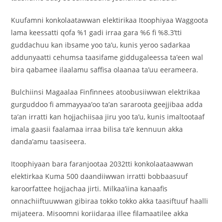
Kuufamni konkolaatawwan elektirikaa Itoophiyaa Waggoota
lama keessatti qofa %1 gadi irraa gara %6 fi %8.3’tti
guddachuu kan ibsame yoo ta’u, kunis yeroo sadarkaa
addunyaatti cehumsa taasifame giddugaleessa ta’een wal
bira qabamee ilaalamu saffisa olaanaa ta’uu eerameera.
Bulchiinsi Magaalaa Finfinnees atoobusiiwwan elektrikaa
gurguddoo fi ammayyaa’oo ta’an sararoota geejjibaa adda
ta’an irratti kan hojjachiisaa jiru yoo ta’u, kunis imaltootaaf
imala gaasii faalamaa irraa bilisa ta’e kennuun akka
danda’amu taasiseera.
Itoophiyaan bara faranjootaa 2032tti konkolaataawwan
elektirkaa Kuma 500 daandiiwwan irratti bobbaasuuf
karoorfattee hojjachaa jirti. Milkaa’iina kanaafis
onnachiiftuuwwan gibiraa tokko tokko akka taasiftuuf haalli
mijateera. Misoomni koriidaraa illee filamaatilee akka