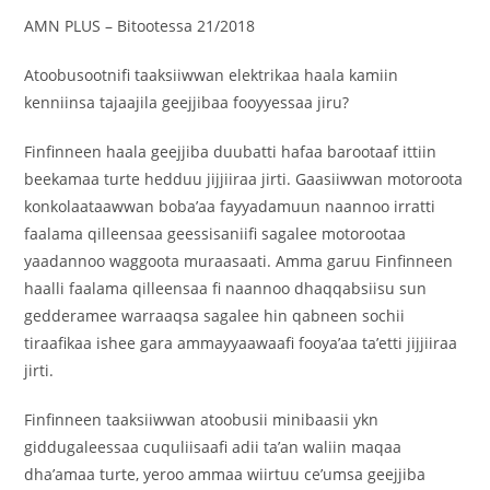
AMN PLUS – Bitootessa 21/2018
Atoobusootnifi taaksiiwwan elektrikaa haala kamiin
kenniinsa tajaajila geejjibaa fooyyessaa jiru?
Finfinneen haala geejjiba duubatti hafaa barootaaf ittiin
beekamaa turte hedduu jijjiiraa jirti. Gaasiiwwan motoroota
konkolaataawwan boba’aa fayyadamuun naannoo irratti
faalama qilleensaa geessisaniifi sagalee motorootaa
yaadannoo waggoota muraasaati. Amma garuu Finfinneen
haalli faalama qilleensaa fi naannoo dhaqqabsiisu sun
gedderamee warraaqsa sagalee hin qabneen sochii
tiraafikaa ishee gara ammayyaawaafi fooya’aa ta’etti jijjiiraa
jirti.
Finfinneen taaksiiwwan atoobusii minibaasii ykn
giddugaleessaa cuquliisaafi adii ta’an waliin maqaa
dha’amaa turte, yeroo ammaa wiirtuu ce’umsa geejjiba