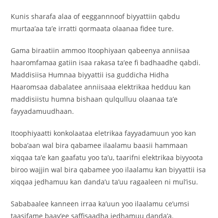
Kunis sharafa alaa of eeggannnoof biyyattiin qabdu
murtaa’aa ta’e irratti qormaata olaanaa fidee ture.
Gama biraatiin ammoo Itoophiyaan qabeenya anniisaa
haaromfamaa gatiin isaa rakasa ta’ee fi badhaadhe qabdi.
Maddisiisa Humnaa biyyattii isa guddicha Hidha
Haaromsaa dabalatee anniisaaa elektrikaa hedduu kan
maddisiistu humna bishaan qulqulluu olaanaa ta’e
fayyadamuudhaan.
Itoophiyaatti konkolaataa eletrikaa fayyadamuun yoo kan
boba’aan wal bira qabamee ilaalamu baasii hammaan
xiqqaa ta’e kan gaafatu yoo ta’u, taarifni elektrikaa biyyoota
biroo wajjin wal bira qabamee yoo ilaalamu kan biyyattii isa
xiqqaa jedhamuu kan danda’u ta’uu ragaaleen ni mul’isu.
Sababaalee kanneen irraa ka’uun yoo ilaalamu ce’umsi
taasifame baay’ee saffisaadha jedhamuu danda’a.