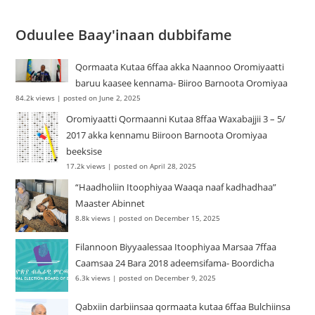
Oduulee Baay'inaan dubbifame
Qormaata Kutaa 6ffaa akka Naannoo Oromiyaatti
baruu kaasee kennama- Biiroo Barnoota Oromiyaa
84.2k views
|
posted on June 2, 2025
Oromiyaatti Qormaanni Kutaa 8ffaa Waxabajjii 3 – 5/
2017 akka kennamu Biiroon Barnoota Oromiyaa
beeksise
17.2k views
|
posted on April 28, 2025
“Haadholiin Itoophiyaa Waaqa naaf kadhadhaa”
Maaster Abinnet
8.8k views
|
posted on December 15, 2025
Filannoon Biyyaalessaa Itoophiyaa Marsaa 7ffaa
Caamsaa 24 Bara 2018 adeemsifama- Boordicha
6.3k views
|
posted on December 9, 2025
Qabxiin darbiinsaa qormaata kutaa 6ffaa Bulchiinsa