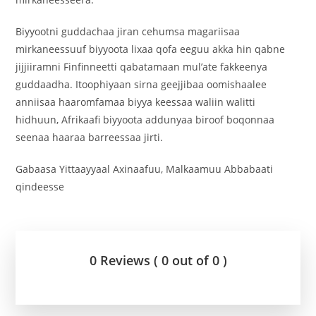
Biyyootni guddachaa jiran cehumsa magariisaa
mirkaneessuuf biyyoota lixaa qofa eeguu akka hin qabne
jijjiiramni Finfinneetti qabatamaan mul’ate fakkeenya
guddaadha. Itoophiyaan sirna geejjibaa oomishaalee
anniisaa haaromfamaa biyya keessaa waliin walitti
hidhuun, Afrikaafi biyyoota addunyaa biroof boqonnaa
seenaa haaraa barreessaa jirti.
Gabaasa Yittaayyaal Axinaafuu, Malkaamuu Abbabaati
qindeesse
0 Reviews ( 0 out of 0 )