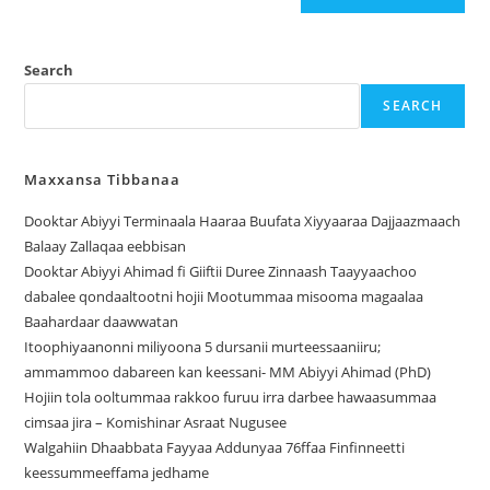
Search
SEARCH
Maxxansa Tibbanaa
Dooktar Abiyyi Terminaala Haaraa Buufata Xiyyaaraa Dajjaazmaach
Balaay Zallaqaa eebbisan
Dooktar Abiyyi Ahimad fi Giiftii Duree Zinnaash Taayyaachoo
dabalee qondaaltootni hojii Mootummaa misooma magaalaa
Baahardaar daawwatan
Itoophiyaanonni miliyoona 5 dursanii murteessaaniiru;
ammammoo dabareen kan keessani- MM Abiyyi Ahimad (PhD)
Hojiin tola ooltummaa rakkoo furuu irra darbee hawaasummaa
cimsaa jira – Komishinar Asraat Nugusee
Walgahiin Dhaabbata Fayyaa Addunyaa 76ffaa Finfinneetti
keessummeeffama jedhame