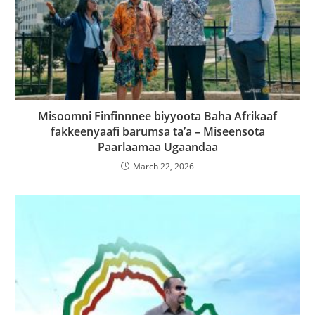
Misoomni Finfinnnee biyyoota Baha Afrikaaf
fakkeenyaafi barumsa ta’a – Miseensota
Paarlaamaa Ugaandaa
March 22, 2026