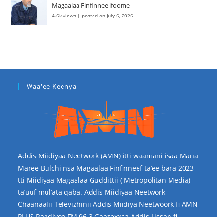
Magaalaa Finfinnee ifoome
4.6k views
|
posted on July 6, 2026
Waa'ee Keenya
Addis Miidiyaa Neetwork (AMN) itti waamani isaa Mana
Maree Bulchiinsa Magaalaa Finfinneef ta’ee bara 2023
tti Miidiyaa Magaalaa Guddittii ( Metropolitan Media)
ta’uuf mul’ata qaba. Addis Miidiyaa Neetwork
Chaanaalii Televizhinii Addis Miidiya Neetwoork fi AMN
PLUS Raadiyoo FM 96.3 Gaazexxaa Addis Lissan fi