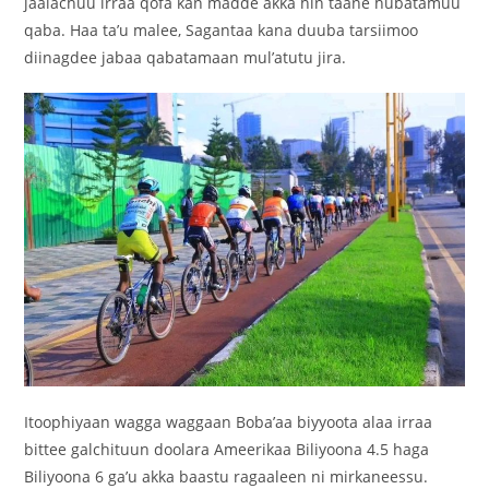
jaalachuu irraa qofa kan madde akka hin taane hubatamuu
qaba. Haa ta’u malee, Sagantaa kana duuba tarsiimoo
diinagdee jabaa qabatamaan mul’atutu jira.
Itoophiyaan wagga waggaan Boba’aa biyyoota alaa irraa
bittee galchituun doolara Ameerikaa Biliyoona 4.5 haga
Biliyoona 6 ga’u akka baastu ragaaleen ni mirkaneessu.