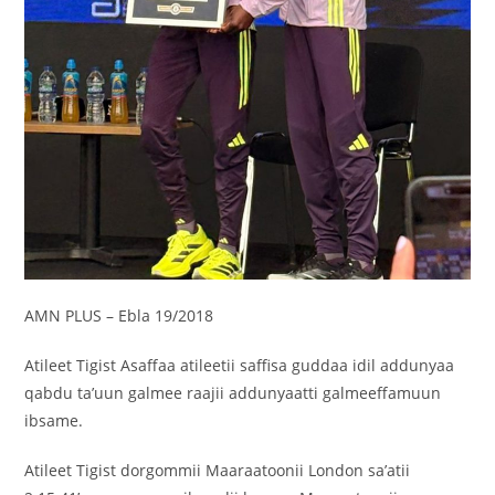
AMN PLUS – Ebla 19/2018
Atileet Tigist Asaffaa atileetii saffisa guddaa idil addunyaa
qabdu ta’uun galmee raajii addunyaatti galmeeffamuun
ibsame.
Atileet Tigist dorgommii Maaraatoonii London sa’atii