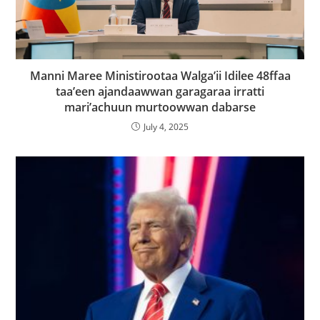
Manni Maree Ministirootaa Walga’ii Idilee 48ffaa
taa’een ajandaawwan garagaraa irratti
mari’achuun murtoowwan dabarse
July 4, 2025