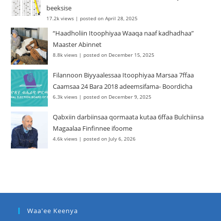
beeksise
17.2k views
|
posted on April 28, 2025
“Haadholiin Itoophiyaa Waaqa naaf kadhadhaa”
Maaster Abinnet
8.8k views
|
posted on December 15, 2025
Filannoon Biyyaalessaa Itoophiyaa Marsaa 7ffaa
Caamsaa 24 Bara 2018 adeemsifama- Boordicha
6.3k views
|
posted on December 9, 2025
Qabxiin darbiinsaa qormaata kutaa 6ffaa Bulchiinsa
Magaalaa Finfinnee ifoome
4.6k views
|
posted on July 6, 2026
Waa'ee Keenya