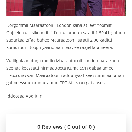
Dorgommii Maaraatoonii London kana atileet Yoomiif
Qajeelchaas sikoondii 11’n caalamuun sa’atii 1:59:41’ galuun
sadarkaa 2ffaa bahee Maaraatoonii sa’atii 2:00 gaditti
xumuruun Itoophiyaanotaan baay’ee raajeffatameera.
Waliigalaan dorgommiin Maaraatoonii London bara kana
seenaa keessatti hirmaattoota Kuma 59’n dabaalamee
rikoordiiwwan Maaraatoonii addunyaaf keessummaa tahan
galmeessuun xumuramuu TRT Afrikaan gabaasera.
Iddoosaa Abdiitiin
0 Reviews ( 0 out of 0 )