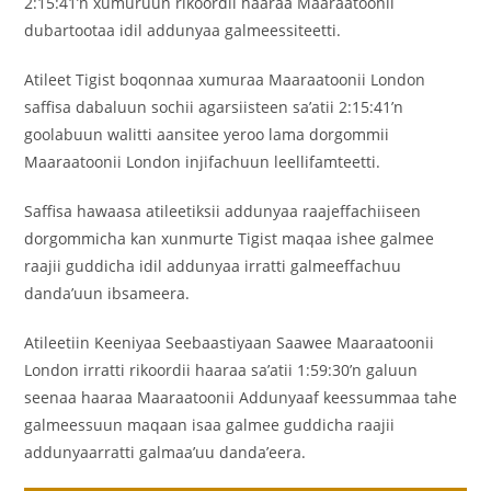
2:15:41’n xumuruun rikoordii haaraa Maaraatoonii
dubartootaa idil addunyaa galmeessiteetti.
Atileet Tigist boqonnaa xumuraa Maaraatoonii London
saffisa dabaluun sochii agarsiisteen sa’atii 2:15:41’n
goolabuun walitti aansitee yeroo lama dorgommii
Maaraatoonii London injifachuun leellifamteetti.
Saffisa hawaasa atileetiksii addunyaa raajeffachiiseen
dorgommicha kan xunmurte Tigist maqaa ishee galmee
raajii guddicha idil addunyaa irratti galmeeffachuu
danda’uun ibsameera.
Atileetiin Keeniyaa Seebaastiyaan Saawee Maaraatoonii
London irratti rikoordii haaraa sa’atii 1:59:30’n galuun
seenaa haaraa Maaraatoonii Addunyaaf keessummaa tahe
galmeessuun maqaan isaa galmee guddicha raajii
addunyaarratti galmaa’uu danda’eera.