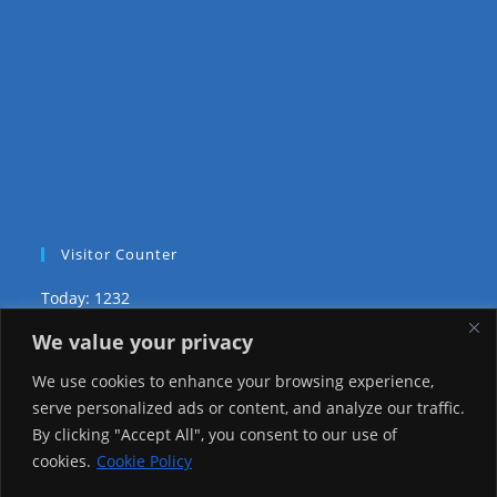
Visitor Counter
Today: 1232
We value your privacy
Yesterday: 2257
We use cookies to enhance your browsing experience,
This Week: 22445
serve personalized ads or content, and analyze our traffic.
By clicking "Accept All", you consent to our use of
This Month: 71719
cookies.
Cookie Policy