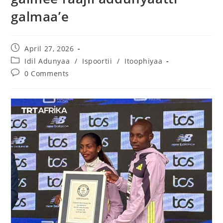
galmaa’e
April 27, 2026
Idil Adunyaa
/
Ispoortii
/
Itoophiyaa
0 Comments