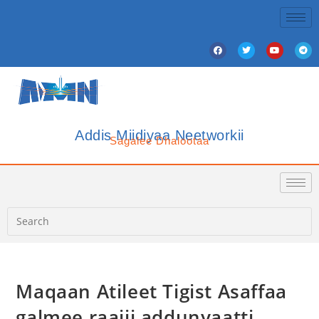
Addis Miidiyaa Neetworkii
Sagalee Dhalootaa
Maqaan Atileet Tigist Asaffaa
galmee raajii addunyaatti