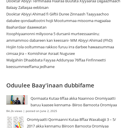
Dooktar Abiyyi Terminaala Haaraa Buufata Xiyyaaraa Dajjaazmaach
Balaay Zallaqaa eebbisan
Dooktar Abiyyi Ahimad fi Giiftii Duree Zinnaash Taayyaachoo
dabalee qondaaltootni hojii Mootummaa misooma magaalaa
Baahardaar daawwatan
Itoophiyaanonni miliyoona 5 dursanii murteessaaniiru;
ammammoo dabareen kan keessani- MM Abiyyi Ahimad (PhD)
Hojiin tola ooltummaa rakkoo furuu irra darbee hawaasummaa
cimsaa jira – Komishinar Asraat Nugusee
Walgahiin Dhaabbata Fayyaa Addunyaa 76ffaa Finfinneetti
keessummeeffama jedhame
Oduulee Baay'inaan dubbifame
Qormaata Kutaa 6ffaa akka Naannoo Oromiyaatti
baruu kaasee kennama- Biiroo Barnoota Oromiyaa
84.2k views
|
posted on June 2, 2025
Oromiyaatti Qormaanni Kutaa 8ffaa Waxabajjii 3 – 5/
2017 akka kennamu Biiroon Barnoota Oromiyaa