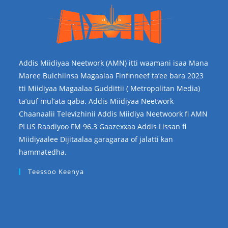
Addis Miidiyaa Neetwork (AMN) itti waamani isaa Mana
Maree Bulchiinsa Magaalaa Finfinneef ta’ee bara 2023
tti Miidiyaa Magaalaa Guddittii ( Metropolitan Media)
ta’uuf mul’ata qaba. Addis Miidiyaa Neetwork
Chaanaalii Televizhinii Addis Miidiya Neetwoork fi AMN
PLUS Raadiyoo FM 96.3 Gaazexxaa Addis Lissan fi
Miidiyaalee Dijitaalaa garagaraa of jalatti kan
hammatedha.
Teessoo Keenya