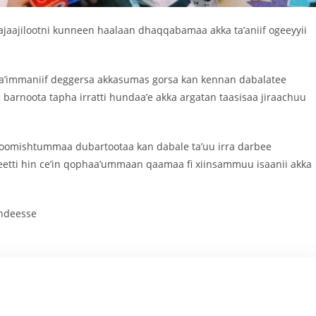
ajaajilootni kunneen haalaan dhaqqabamaa akka ta’aniif ogeeyyii
a’immaniif deggersa akkasumas gorsa kan kennan dabalatee
 barnoota tapha irratti hundaa’e akka argatan taasisaa jiraachuu
i oomishtummaa dubartootaa kan dabale ta’uu irra darbee
eetti hin ce’in qophaa’ummaan qaamaa fi xiinsammuu isaanii akka
ndeesse