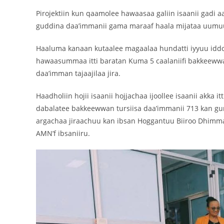
Pirojektiin kun qaamolee hawaasaa galiin isaanii gadi 
guddina daa’immanii gama maraaf haala mijataa uumuu g
Haaluma kanaan kutaalee magaalaa hundatti iyyuu id
hawaasummaa itti baratan Kuma 5 caalaniifi bakkeewwan 
daa’imman tajaajilaa jira.
Haadholiin hojii isaanii hojjachaa ijoollee isaanii akka
dabalatee bakkeewwan tursiisa daa’immanii 713 kan gurm
argachaa jiraachuu kan ibsan Hoggantuu Biiroo Dhim
AMN’f ibsaniiru.