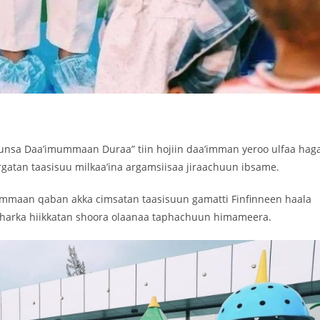
uunsa Daa’imummaan Duraa” tiin hojiin daa’imman yeroo ulfaa hag
rgatan taasisuu milkaa’ina argamsiisaa jiraachuun ibsame.
tummaan qaban akka cimsatan taasisuun gamatti Finfinneen haala
a harka hiikkatan shoora olaanaa taphachuun himameera.