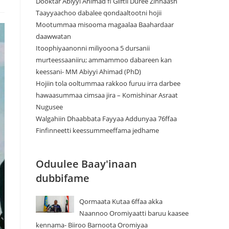
Dooktar Abiyyi Ahimad fi Giiftii Duree Zinnaash
Taayyaachoo dabalee qondaaltootni hojii
Mootummaa misooma magaalaa Baahardaar
daawwatan
Itoophiyaanonni miliyoona 5 dursanii
murteessaaniiru; ammammoo dabareen kan
keessani- MM Abiyyi Ahimad (PhD)
Hojiin tola ooltummaa rakkoo furuu irra darbee
hawaasummaa cimsaa jira – Komishinar Asraat
Nugusee
Walgahiin Dhaabbata Fayyaa Addunyaa 76ffaa
Finfinneetti keessummeeffama jedhame
Oduulee Baay'inaan
dubbifame
Qormaata Kutaa 6ffaa akka
Naannoo Oromiyaatti baruu kaasee
kennama- Biiroo Barnoota Oromiyaa