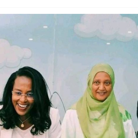
Dooktar Abiyyi Ahimad fi Giiftii Duree
Zinnaash Taayyaachoo dabalee
qondaaltootni hojii Mootummaa misooma
magaalaa Baahardaar daawwatan
August 6, 2026