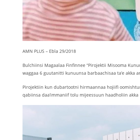
AMN PLUS – Ebla 29/2018
Bulchiinsi Magaalaa Finfinnee “Pirojektii Misooma Kun
waggaa 6 guutanitti kunuunsa barbaachisaa ta’e akka a
Pirojektiin kun dubartootni hirmaannaa hojiifi oomish
qabiinsa daa’immaniif tolu mijeessuun haadholiin akk