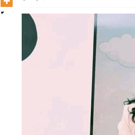
Dooktar Abiyyi Terminaala Haaraa
Buufata Xiyyaaraa Dajjaazmaach Balaay
Zallaqaa eebbisan
August 6, 2026