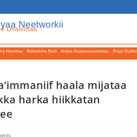
iyaa Neetworkii
ee Dhalootaa
na Hambaa
Bakkalcha Barii
Ardaa Gaazexeessitotaa
Roga Dubbii
a’immaniif haala mijataa
ka harka hiikkatan
nee
ments