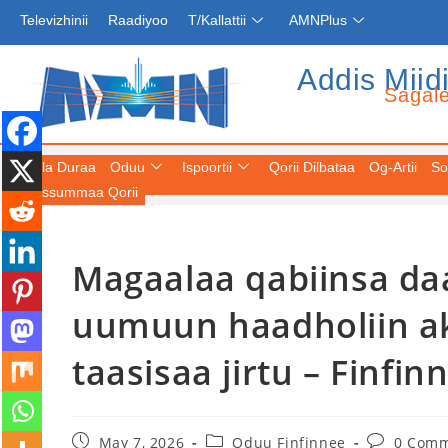
Televizhinii
Raadiyoo
T/Kallattii
AMNPlus
Addis Miid
Sagal
Fuula Duraa
Oduu
Ispoortii
Qorii Dilbataa
Og-Artii
So
Keessummaa Qorii
Magaalaa qabiinsa da
uumuun haadholiin ak
taasisaa jirtu – Finfin
May 7, 2026
Oduu Finfinnee
0 Com