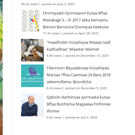
84.2k views
|
posted on June 2, 2025
Oromiyaatti Qormaanni Kutaa 8ffaa
Waxabajjii 3 – 5/ 2017 akka kennamu
Biiroon Barnoota Oromiyaa beeksise
17.2k views
|
posted on April 28, 2025
“Haadholiin Itoophiyaa Waaqa naaf
kadhadhaa” Maaster Abinnet
8.8k views
|
posted on December 15, 2025
Filannoon Biyyaalessaa Itoophiyaa
Marsaa 7ffaa Caamsaa 24 Bara 2018
adeemsifama- Boordicha
6.3k views
|
posted on December 9, 2025
Qabxiin darbiinsaa qormaata kutaa
6ffaa Bulchiinsa Magaalaa Finfinnee
ifoome
4.6k views
|
posted on July 6, 2026