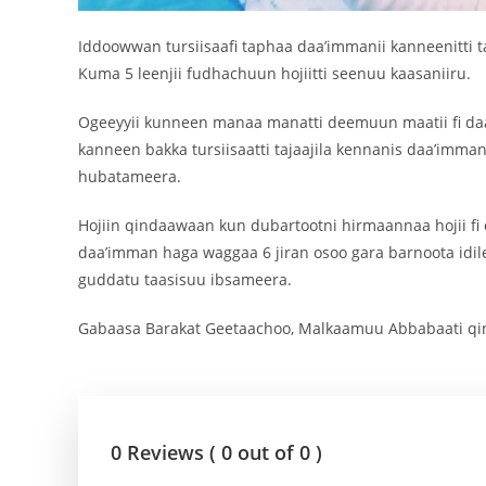
Iddoowwan tursiisaafi taphaa daa’immanii kanneenitti t
Kuma 5 leenjii fudhachuun hojiitti seenuu kaasaniiru.
Ogeeyyii kunneen manaa manatti deemuun maatii fi da
kanneen bakka tursiisaatti tajaajila kennanis daa’imman
hubatameera.
Hojiin qindaawaan kun dubartootni hirmaannaa hojii f
daa’imman haga waggaa 6 jiran osoo gara barnoota idil
guddatu taasisuu ibsameera.
Gabaasa Barakat Geetaachoo, Malkaamuu Abbabaati qi
0 Reviews ( 0 out of 0 )