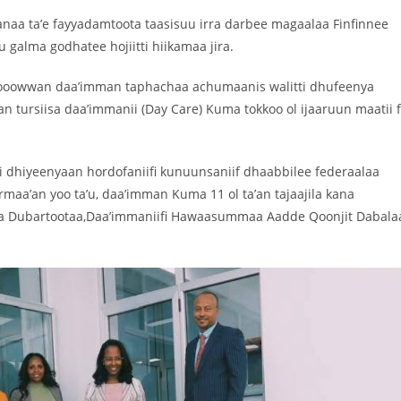
aanaa ta’e fayyadamtoota taasisuu irra darbee magaalaa Finfinnee
alma godhatee hojiitti hiikamaa jira.
dooowwan daa’imman taphachaa achumaanis walitti dhufeenya
tursiisa daa’immanii (Day Care) Kuma tokkoo ol ijaaruun maatii f
 itti dhiyeenyaan hordofaniifi kunuunsaniif dhaabbilee federaalaa
aa’an yoo ta’u, daa’imman Kuma 11 ol ta’an tajaajila kana
ma Dubartootaa,Daa’immaniifi Hawaasummaa Aadde Qoonjit Dabala