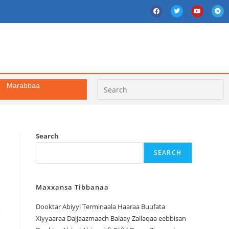
Marabbaa
Search
SEARCH
Maxxansa Tibbanaa
Dooktar Abiyyi Terminaala Haaraa Buufata
Xiyyaaraa Dajjaazmaach Balaay Zallaqaa eebbisan