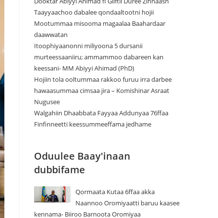
Dooktar Abiyyi Ahimad fi Giiftii Duree Zinnaash
Taayyaachoo dabalee qondaaltootni hojii
Mootummaa misooma magaalaa Baahardaar
daawwatan
Itoophiyaanonni miliyoona 5 dursanii
murteessaaniiru; ammammoo dabareen kan
keessani- MM Abiyyi Ahimad (PhD)
Hojiin tola ooltummaa rakkoo furuu irra darbee
hawaasummaa cimsaa jira – Komishinar Asraat
Nugusee
Walgahiin Dhaabbata Fayyaa Addunyaa 76ffaa
Finfinneetti keessummeeffama jedhame
Oduulee Baay'inaan
dubbifame
Qormaata Kutaa 6ffaa akka
Naannoo Oromiyaatti baruu kaasee
kennama- Biiroo Barnoota Oromiyaa