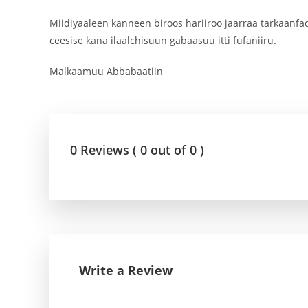
Miidiyaaleen kanneen biroos hariiroo jaarraa tarkaan
ceesise kana ilaalchisuun gabaasuu itti fufaniiru.
Malkaamuu Abbabaatiin
0 Reviews ( 0 out of 0 )
Write a Review