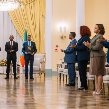
Dooktar Abiyyi Ahimad fi Giiftii Duree
Zinnaash Taayyaachoo dabalee
qondaaltootni hojii Mootummaa misooma
magaalaa Baahardaar daawwatan
August 6, 2026