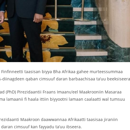
 Finfinneetti taasisan biyya Bha Afrikaa gahee murteessummaa
-diinagdeen qaban cimsuuf daran barbaachisaa ta’uu beeksiseera
 (PhD) Pirezidaantii Fraans Imaanu’eel Maakrooniin Masaraa
 lamaanii fi haala ittiin biyyootni lamaan caalaatti wal tumsuu
ezidaanti Maakroon daawwannaa Afrikaatti taasisaa jiraniin
ay daran cimsuuf kan fayyadu ta’uu ibseera.