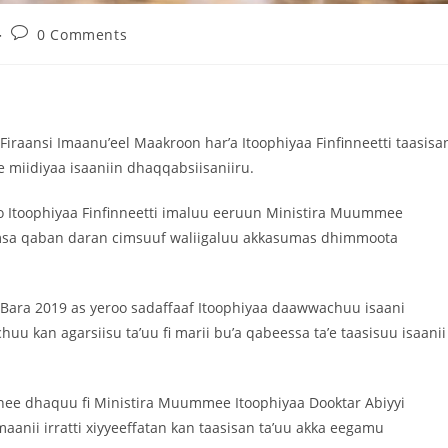
0 Comments
iraansi Imaanu’eel Maakroon har’a Itoophiyaa Finfinneetti taasisa
e miidiyaa isaaniin dhaqqabsiisaniiru.
o Itoophiyaa Finfinneetti imaluu eeruun Ministira Muummee
tumsa qaban daran cimsuuf waliigaluu akkasumas dhimmoota
 Bara 2019 as yeroo sadaffaaf Itoophiyaa daawwachuu isaani
u kan agarsiisu ta’uu fi marii bu’a qabeessa ta’e taasisuu isaanii
nnee dhaquu fi Ministira Muummee Itoophiyaa Dooktar Abiyyi
nii irratti xiyyeeffatan kan taasisan ta’uu akka eegamu