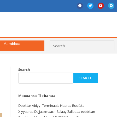
Marabbaa
Search
SEARCH
Maxxansa Tibbanaa
Dooktar Abiyyi Terminaala Haaraa Buufata
Xiyyaaraa Dajjaazmaach Balaay Zallaqaa eebbisan