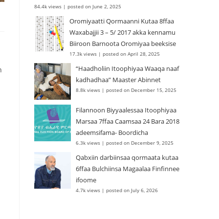
84.4k views
|
posted on June 2, 2025
Oromiyaatti Qormaanni Kutaa 8ffaa
Waxabajjii 3 – 5/ 2017 akka kennamu
Biiroon Barnoota Oromiyaa beeksise
17.3k views
|
posted on April 28, 2025
“Haadholiin Itoophiyaa Waaqa naaf
n
kadhadhaa” Maaster Abinnet
8.8k views
|
posted on December 15, 2025
Filannoon Biyyaalessaa Itoophiyaa
Marsaa 7ffaa Caamsaa 24 Bara 2018
adeemsifama- Boordicha
6.3k views
|
posted on December 9, 2025
Qabxiin darbiinsaa qormaata kutaa
6ffaa Bulchiinsa Magaalaa Finfinnee
ifoome
4.7k views
|
posted on July 6, 2026