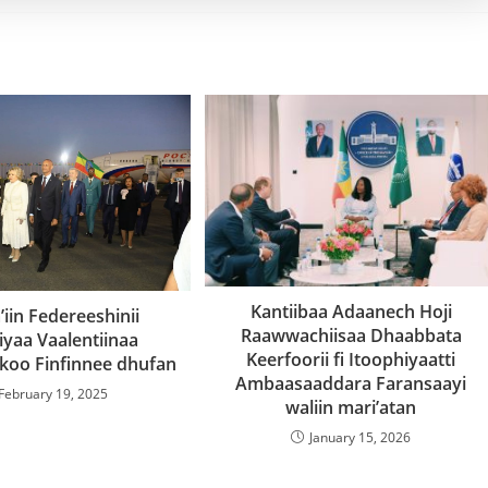
Kantiibaa Adaanech Hoji
’iin Federeeshinii
Raawwachiisaa Dhaabbata
iyaa Vaalentiinaa
Keerfoorii fi Itoophiyaatti
koo Finfinnee dhufan
Ambaasaaddara Faransaayi
February 19, 2025
waliin mari’atan
January 15, 2026