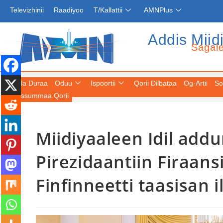
Televizhinii
Raadiyoo
T/Kallattii
AMNPlus
Addis Miid
Sagal
Fuula Duraa
Oduu
Ispoortii
Qorii Dilbataa
Og-Artii
So
Keessummaa Qorii
Miidiyaaleen Idil ad
Pirezidaantiin Firaan
Finfinneetti taasisan 