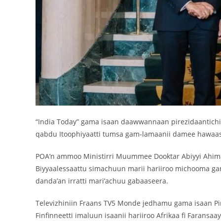
“India Today” gama isaan daawwannaan pirezidaantichi
qabdu Itoophiyaatti tumsa gam-lamaanii damee hawaas
POA’n ammoo Ministirri Muummee Dooktar Abiyyi Ahimad
Biyyaalessaattu simachuun marii hariiroo michooma gama
danda’an irratti mari’achuu gabaaseera.
Televizhiniin Fraans TV5 Monde jedhamu gama isaan Pir
Finfinneetti imaluun isaanii hariiroo Afrikaa fi Faransa