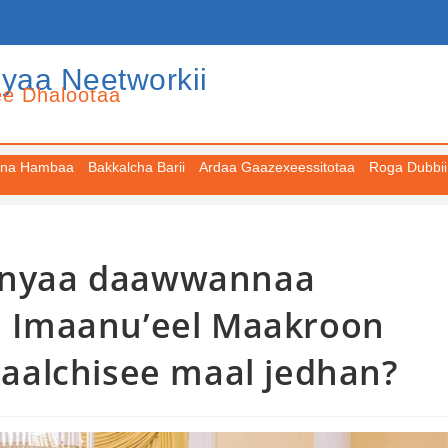
iyaa Neetworkii
ee Dhalootaa
na Hambaa
Bakkalcha Barii
Ardaa Gaazexeessitotaa
Roga Dubbii
dunyaa daawwannaa
si Imaanu’eel Maakroon
ilaalchisee maal jedhan?