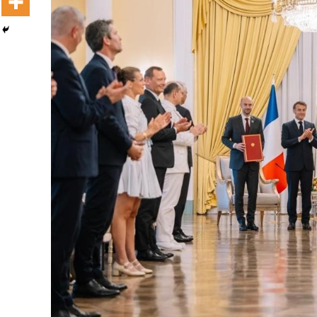
Dooktar Abiyyi Terminaala Haaraa
Buufata Xiyyaaraa Dajjaazmaach Balaay
Zallaqaa eebbisan
August 6, 2026