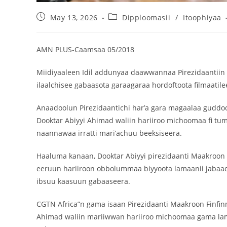
May 13, 2026
Dipploomasii
/
Itoophiyaa
AMN PLUS-Caamsaa 05/2018
Miidiyaaleen Idil addunyaa daawwannaa Pirezidaantiin F
ilaalchisee gabaasota garaagaraa hordoftoota filmaatile
Anaadoolun Pirezidaantichi har’a gara magaalaa guddo
Dooktar Abiyyi Ahimad waliin hariiroo michoomaa fi 
naannawaa irratti mari’achuu beeksiseera.
Haaluma kanaan, Dooktar Abiyyi pirezidaanti Maakroon
eeruun hariiroon obbolummaa biyyoota lamaanii jabaachu
ibsuu kaasuun gabaaseera.
CGTN Africa”n gama isaan Pirezidaanti Maakroon Finfi
Ahimad waliin mariiwwan hariiroo michoomaa gama lamaa