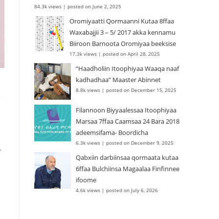
84.3k views
|
posted on June 2, 2025
Oromiyaatti Qormaanni Kutaa 8ffaa
Waxabajjii 3 – 5/ 2017 akka kennamu
Biiroon Barnoota Oromiyaa beeksise
17.3k views
|
posted on April 28, 2025
“Haadholiin Itoophiyaa Waaqa naaf
kadhadhaa” Maaster Abinnet
8.8k views
|
posted on December 15, 2025
Filannoon Biyyaalessaa Itoophiyaa
Marsaa 7ffaa Caamsaa 24 Bara 2018
adeemsifama- Boordicha
6.3k views
|
posted on December 9, 2025
.
Qabxiin darbiinsaa qormaata kutaa
6ffaa Bulchiinsa Magaalaa Finfinnee
ifoome
4.6k views
|
posted on July 6, 2026