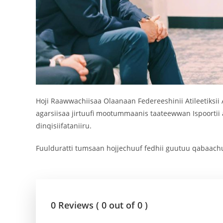
Hoji Raawwachiisaa Olaanaan Federeeshinii Atileetiksii
agarsiisaa jirtuufi mootummaanis taateewwan Ispoorti
dinqisiifataniiru.
Fuulduratti tumsaan hojjechuuf fedhii guutuu qabaach
0 Reviews ( 0 out of 0 )