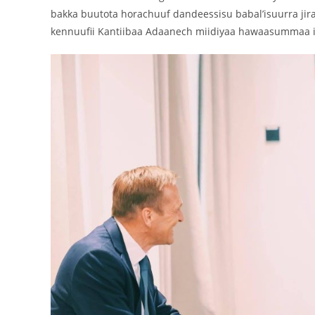
bakka buutota horachuuf dandeessisu babal’isuurra jira
kennuufii Kantiibaa Adaanech miidiyaa hawaasummaa is