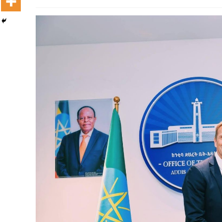
Dooktar Abiyyi Terminaala Haaraa
Buufata Xiyyaaraa Dajjaazmaach Balaay
Zallaqaa eebbisan
August 6, 2026