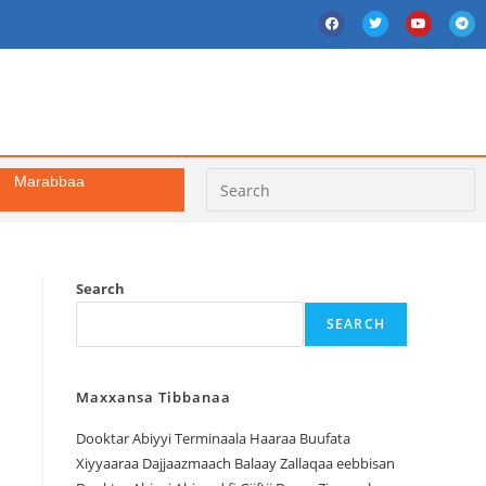
Marabbaa
Search
SEARCH
Maxxansa Tibbanaa
Dooktar Abiyyi Terminaala Haaraa Buufata
Xiyyaaraa Dajjaazmaach Balaay Zallaqaa eebbisan