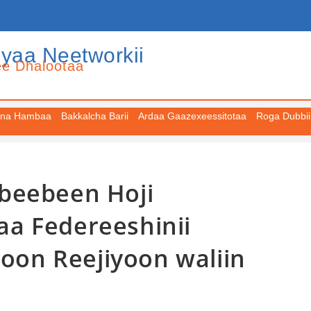
iyaa Neetworkii
ee Dhalootaa
na Hambaa
Bakkalcha Barii
Ardaa Gaazexeessitotaa
Roga Dubbii
beebeen Hoji
a Federeeshinii
Joon Reejiyoon waliin