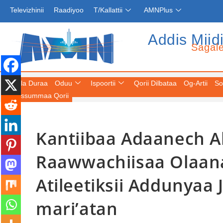
Televizhinii
Raadiyoo
T/Kallattii
AMNPlus
Addis Miid
Sagal
Fuula Duraa
Oduu
Ispoortii
Qorii Dilbataa
Og-Artii
So
Keessummaa Qorii
Kantiibaa Adaanech A
Raawwachiisaa Olaana
Atileetiksii Addunyaa 
mari’atan