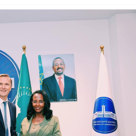
Dooktar Abiyyi Ahimad fi Giiftii Duree
Zinnaash Taayyaachoo dabalee
qondaaltootni hojii Mootummaa misooma
magaalaa Baahardaar daawwatan
August 6, 2026