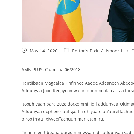
May 14, 2026
Editor's Pick
/
Ispoortii
/
O
AMN PLUS- Caamsaa 06/2018
Kantiibaan Magaalaa Finfinnee Aadde Adaanech Abeebee
Addunyaa Joon Reejiyoon waliin dhimmoota carraa tarsii
Itoophiyaan bara 2028 dorgommii idil addunyaa ‘Ultima
Addunyaa qopheessuuf gaaffii dhiyaate bu’uureffachuu
biroo irratti xiyyeeffachuun mari’ataniiru.
Finfinneen tibbana dorgommiiwwan idil addunyaa sad