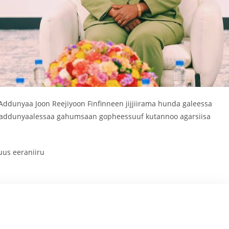
 Addunyaa Joon Reejiyoon Finfinneen jijjiirama hunda galeessa
i addunyaalessaa gahumsaan gopheessuuf kutannoo agarsiisa
uus eeraniiru