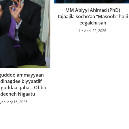
MM Abiyyi Ahimad (PhD)
tajaajila socho’aa “Masoob” hojii
eegalchiisan
April 22, 2026
i guddoo ammayyaan
dinagdee biyyaatiif
 guddaa qaba – Obbo
deeneh Nigaatu
January 16, 2025