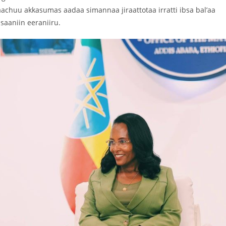
achuu akkasumas aadaa simannaa jiraattotaa irratti ibsa bal’aa
aaniin eeraniiru.