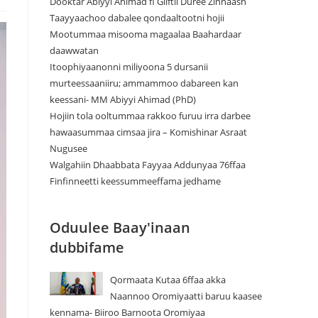
Dooktar Abiyyi Ahimad fi Giiftii Duree Zinnaash
Taayyaachoo dabalee qondaaltootni hojii
Mootummaa misooma magaalaa Baahardaar
daawwatan
Itoophiyaanonni miliyoona 5 dursanii
murteessaaniiru; ammammoo dabareen kan
keessani- MM Abiyyi Ahimad (PhD)
Hojiin tola ooltummaa rakkoo furuu irra darbee
hawaasummaa cimsaa jira – Komishinar Asraat
Nugusee
Walgahiin Dhaabbata Fayyaa Addunyaa 76ffaa
Finfinneetti keessummeeffama jedhame
Oduulee Baay'inaan
dubbifame
Qormaata Kutaa 6ffaa akka
Naannoo Oromiyaatti baruu kaasee
kennama- Biiroo Barnoota Oromiyaa