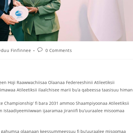
duu Finfinnee
0 Comments
n Hoji Raawwachiisaa Olaanaa Federeeshinii Atileetiksii
mawaa Atileetiksii ilaalchisee marii bu’a qabeessa taasisuu himan
te Championship’ fi bara 2031 ammoo Shaampiyoonaa Atileetiksii
n Istaadiyeemiiwwan ijaaramaa jiraniifi bu’uuraalee misoomaa
ii gahumsa olaanaan keessummeessuu fi bu’uuraalee misoomaa