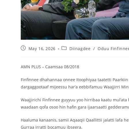
May 16, 2026
Diinagdee
/
Oduu Finfinne
AMN PLUS – Caamsaa 08/2018
Finfinnee dhahannaa onnee Itoophiyaa taatetti Paarkiin 
dargaggootaaf mijeessu har’a eebbifamuu Waajjirri Mi
Waajjirichi Finfinnee guyyuu yoo hirribaa kaatu mul’a
waadaan qofa osoo hin hafin gara ijaarsaatti gedderam
Haaluma kanaanis, samii Aqaaqii Qaallittii jalatti lafa h
Gurraa irratti bocamuu ibseera.