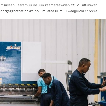
imsiiseen ijaaramuu ibsuun kaameraawwan CCTV, Liiftiiwwan
dargaggootaaf bakka hojii mijataa uumuu waajjirichi eereera.