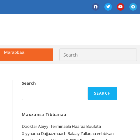
Marabbaa
Search
SEARCH
Maxxansa Tibbanaa
Dooktar Abiyyi Terminaala Haaraa Buufata
Xiyyaaraa Dajjaazmaach Balaay Zallaqaa eebbisan