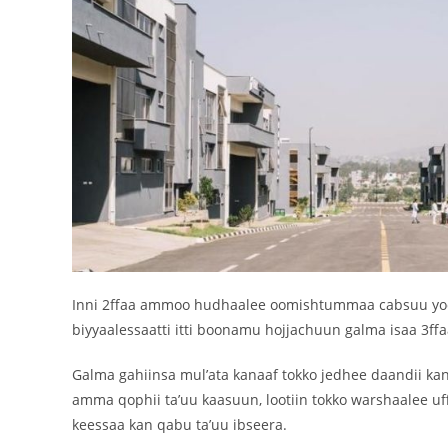
Inni 2ffaa ammoo hudhaalee oomishtummaa cabsuu yoo t
biyyaalessaatti itti boonamu hojjachuun galma isaa 3ffa
Galma gahiinsa mul’ata kanaaf tokko jedhee daandii ka
amma qophii ta’uu kaasuun, lootiin tokko warshaalee u
keessaa kan qabu ta’uu ibseera.