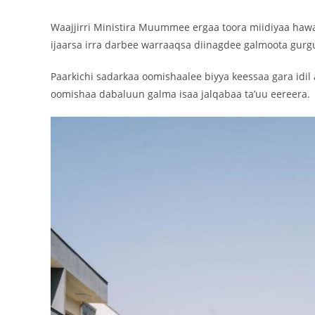
Waajjirri Ministira Muummee ergaa toora miidiyaa hawa
ijaarsa irra darbee warraaqsa diinagdee galmoota gurgu
Paarkichi sadarkaa oomishaalee biyya keessaa gara id
oomishaa dabaluun galma isaa jalqabaa ta’uu eereera.