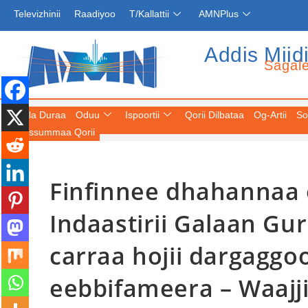
Televizhinii
Raadiyoo
T/Kallattii
AMNPlus
Addis Miid
Sagal
Fuula Duraa
Oduu
Ispoortii
Qorii Dilbataa
Og-Artii
So
Keessummaa Qorii
Finfinnee dhahannaa o
Indaastirii Galaan Gu
carraa hojii dargaggo
eebbifameera – Waajj