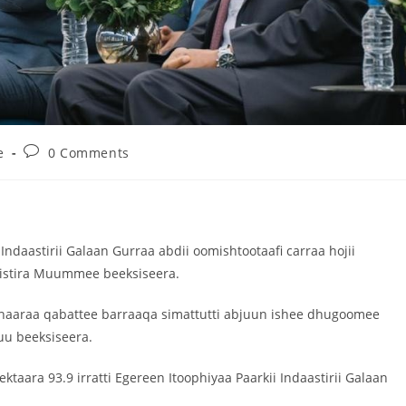
e
0 Comments
Indaastirii Galaan Gurraa abdii oomishtootaafi carraa hojii
nistira Muummee beeksiseera.
ta haaraa qabattee barraaqa simattutti abjuun ishee dhugoomee
uu beeksiseera.
eektaara 93.9 irratti Egereen Itoophiyaa Paarkii Indaastirii Galaan