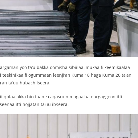
 argaman yoo ta’u bakka oomisha sibiilaa, mukaa fi keemikaalaa
jii teekinikaa fi ogummaan leenji’an Kuma 18 haga Kuma 20 ta’an
iiran ta’uu hubachiiseera.
rii qofaa akka hin taane caqasuun magaalaa dargaggoon itti
naa itti hojjatan ta’uu ibseera.