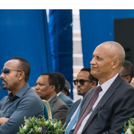
Dooktar Abiyyi Ahimad fi Giiftii Duree
Zinnaash Taayyaachoo dabalee
qondaaltootni hojii Mootummaa misooma
magaalaa Baahardaar daawwatan
August 6, 2026