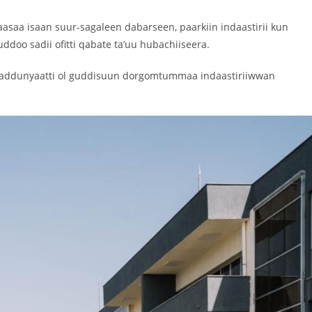
asaa isaan suur-sagaleen dabarseen, paarkiin indaastirii kun
ddoo sadii ofitti qabate ta’uu hubachiiseera.
il addunyaatti ol guddisuun dorgomtummaa indaastiriiwwan