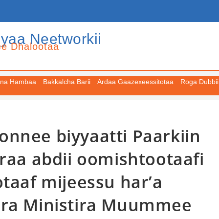
iyaa Neetworkii
ee Dhalootaa
na Hambaa
Bakkalcha Barii
Ardaa Gaazexeessitotaa
Roga Dubbii
nnee biyyaatti Paarkiin
rraa abdii oomishtootaafi
otaaf mijeessu har’a
ira Ministira Muummee