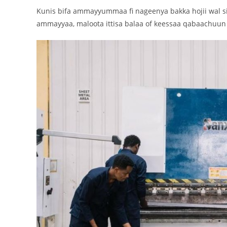
Kunis bifa ammayyummaa fi nageenya bakka hojii wal s
ammayyaa, maloota ittisa balaa of keessaa qabaachuun 