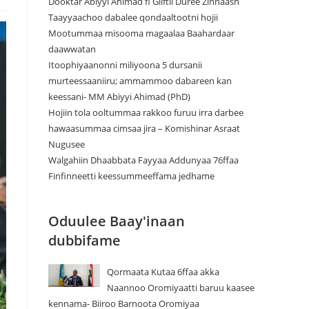
Dooktar Abiyyi Ahimad fi Giiftii Duree Zinnaash
Taayyaachoo dabalee qondaaltootni hojii
Mootummaa misooma magaalaa Baahardaar
daawwatan
Itoophiyaanonni miliyoona 5 dursanii
murteessaaniiru; ammammoo dabareen kan
keessani- MM Abiyyi Ahimad (PhD)
Hojiin tola ooltummaa rakkoo furuu irra darbee
hawaasummaa cimsaa jira – Komishinar Asraat
Nugusee
Walgahiin Dhaabbata Fayyaa Addunyaa 76ffaa
Finfinneetti keessummeeffama jedhame
Oduulee Baay'inaan
dubbifame
Qormaata Kutaa 6ffaa akka
Naannoo Oromiyaatti baruu kaasee
kennama- Biiroo Barnoota Oromiyaa