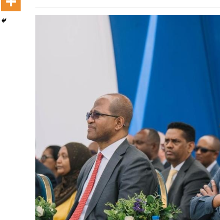
Dooktar Abiyyi Terminaala Haaraa
Buufata Xiyyaaraa Dajjaazmaach Balaay
Zallaqaa eebbisan
August 6, 2026