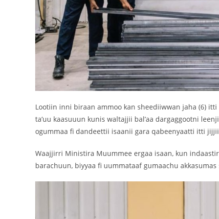
Lootiin inni biraan ammoo kan sheediiwwan jaha (6) itti
ta’uu kaasuuun kunis waltajjii bal’aa dargaggootni leen
ogummaa fi dandeettii isaanii gara qabeenyaatti itti jijj
Waajjirri Ministira Muummee ergaa isaan, kun indaasti
barachuun, biyyaa fi uummataaf gumaachu akkasumas see