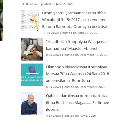
84.3k views
|
posted on June 2, 2025
Oromiyaatti Qormaanni Kutaa 8ffaa
Waxabajjii 3 – 5/ 2017 akka kennamu
Biiroon Barnoota Oromiyaa beeksise
17.3k views
|
posted on April 28, 2025
“Haadholiin Itoophiyaa Waaqa naaf
kadhadhaa” Maaster Abinnet
8.8k views
|
posted on December 15, 2025
Filannoon Biyyaalessaa Itoophiyaa
Marsaa 7ffaa Caamsaa 24 Bara 2018
adeemsifama- Boordicha
6.3k views
|
posted on December 9, 2025
Qabxiin darbiinsaa qormaata kutaa
6ffaa Bulchiinsa Magaalaa Finfinnee
ifoome
4.6k views
|
posted on July 6, 2026