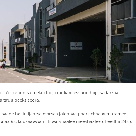
a’u, cehumsa teeknoloojii mirkaneessuun hojii sadarkaa
a ta’uu beeksiseera.
n saaqe hojiin ijaarsa marsaa jalqabaa paarkichaa xumuramee
ffataa 68, kuusaawwanii fi warshaalee meeshaalee dheedhii 248 of