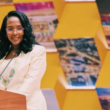
Dooktar Abiyyi Ahimad fi Giiftii Duree
Zinnaash Taayyaachoo dabalee
qondaaltootni hojii Mootummaa misooma
magaalaa Baahardaar daawwatan
August 6, 2026