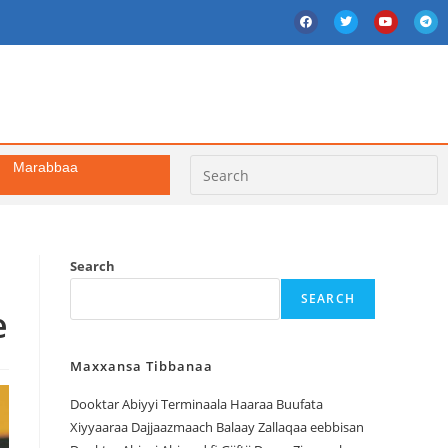
Marabbaa
Search
SEARCH
e
Maxxansa Tibbanaa
Dooktar Abiyyi Terminaala Haaraa Buufata
Xiyyaaraa Dajjaazmaach Balaay Zallaqaa eebbisan