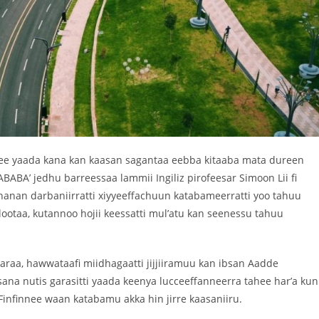
e yaada kana kan kaasan sagantaa eebba kitaaba mata dureen
ABA’ jedhu barreessaa lammii Ingiliz pirofeesar Simoon Lii fi
shanan darbaniirratti xiyyeeffachuun katabameerratti yoo tahuu
lootaa, kutannoo hojii keessatti mul’atu kan seenessu tahuu
aaraa, hawwataafi miidhagaatti jijjiiramuu kan ibsan Aadde
ana nutis garasitti yaada keenya lucceeffanneerra tahee har’a kun
 Finfinnee waan katabamu akka hin jirre kaasaniiru.