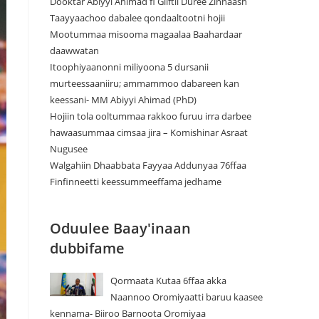
Dooktar Abiyyi Ahimad fi Giiftii Duree Zinnaash
Taayyaachoo dabalee qondaaltootni hojii
Mootummaa misooma magaalaa Baahardaar
daawwatan
Itoophiyaanonni miliyoona 5 dursanii
murteessaaniiru; ammammoo dabareen kan
keessani- MM Abiyyi Ahimad (PhD)
Hojiin tola ooltummaa rakkoo furuu irra darbee
hawaasummaa cimsaa jira – Komishinar Asraat
Nugusee
Walgahiin Dhaabbata Fayyaa Addunyaa 76ffaa
Finfinneetti keessummeeffama jedhame
Oduulee Baay'inaan
dubbifame
Qormaata Kutaa 6ffaa akka
Naannoo Oromiyaatti baruu kaasee
kennama- Biiroo Barnoota Oromiyaa