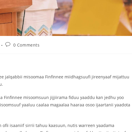
0 Comments
 jalqabbii misoomaa Finfinnee miidhagsuufi jireenyaaf mijattuu
u.
Finfinnee misoomsuun jijjiirama fiduu yaaddu kan jedhu yoo
isoomsuuf yaaluu caalaa magaalaa haaraa osoo ijaartanii yaadota
ofii isaaniif sirrii tahuu kaasuun, nutis warreen yaadama