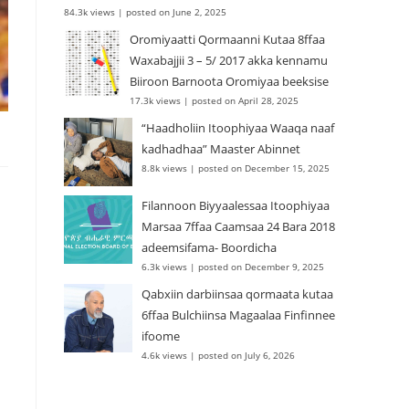
84.3k views
|
posted on June 2, 2025
Oromiyaatti Qormaanni Kutaa 8ffaa
Waxabajjii 3 – 5/ 2017 akka kennamu
Biiroon Barnoota Oromiyaa beeksise
17.3k views
|
posted on April 28, 2025
“Haadholiin Itoophiyaa Waaqa naaf
kadhadhaa” Maaster Abinnet
8.8k views
|
posted on December 15, 2025
Filannoon Biyyaalessaa Itoophiyaa
Marsaa 7ffaa Caamsaa 24 Bara 2018
adeemsifama- Boordicha
6.3k views
|
posted on December 9, 2025
Qabxiin darbiinsaa qormaata kutaa
6ffaa Bulchiinsa Magaalaa Finfinnee
ifoome
4.6k views
|
posted on July 6, 2026