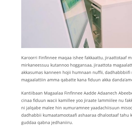
Karoorri Finfinnee maqaa ishee fakkaattu, jiraattotaaf 
mirkaneessuu kutannoo hoggansaa, jiraattota magaalatti
akkasumas kanneen hojii humnaan nuffii, dadhabbbiifi 
magaalattiin amma qabatte kana fiduun akka danda’ame
Kantiibaan Magaalaa Finfinnee Aadde Adaanech Abeebe
cinaa fiduun wacii kamillee yoo jiraate lammiilee nu fa
ni jalqabe malee hin xumuramnee yaadachiisuun misoo
dadhabbii kumaatamootaafi ashaaraa dhalootaaf tahu k
guddaa qabna jedhaniiru.