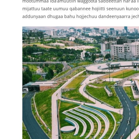
mootummaa ida’amuutiin waggoota saddeettan har’aa ima
mijattuu taate uumuu qabannee hojiitti seenuun kunoo 
addunyaan dhugaa bahu hojjechuu dandeenyaarra jech