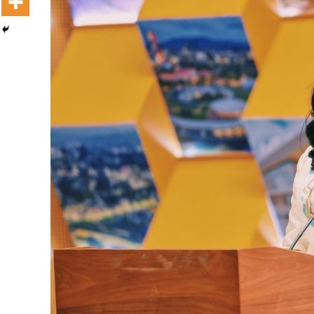
Dooktar Abiyyi Terminaala Haaraa
Buufata Xiyyaaraa Dajjaazmaach Balaay
Zallaqaa eebbisan
August 6, 2026