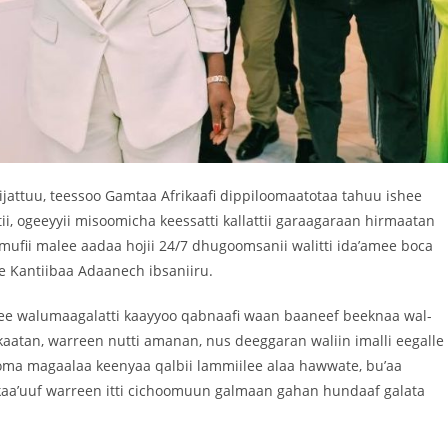
mijattuu, teessoo Gamtaa Afrikaafi dippiloomaatotaa tahuu ishee
i, ogeeyyii misoomicha keessatti kallattii garaagaraan hirmaatan
mufii malee aadaa hojii 24/7 dhugoomsanii walitti ida’amee boca
 Kantiibaa Adaanech ibsaniiru.
e walumaagalatti kaayyoo qabnaafi waan baaneef beeknaa wal-
kkaatan, warreen nutti amanan, nus deeggaran waliin imalli eegalle
ma magaalaa keenyaa qalbii lammiilee alaa hawwate, bu’aa
aa’uuf warreen itti cichoomuun galmaan gahan hundaaf galata