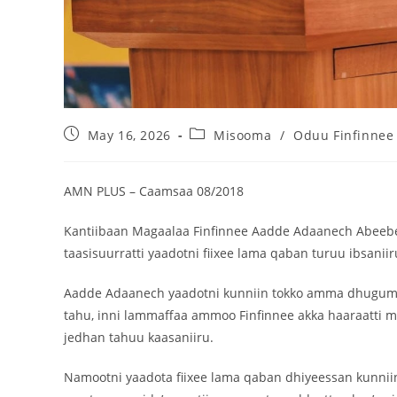
May 16, 2026
Misooma
/
Oduu Finfinnee
AMN PLUS – Caamsaa 08/2018
Kantiibaan Magaalaa Finfinnee Aadde Adaanech Abeebee
taasisuurratti yaadotni fiixee lama qaban turuu ibsaniir
Aadde Adaanech yaadotni kunniin tokko amma dhuguma 
tahu, inni lammaffaa ammoo Finfinnee akka haaraatti m
jedhan tahuu kaasaniiru.
Namootni yaadota fiixee lama qaban dhiyeessan kunniin 