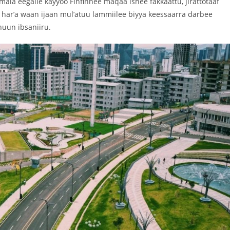
la eegalle kayyoo Finfinnee maqaa ishee fakkaattu, jirattotaaf
har’a waan ijaan mul’atuu lammiilee biyya keessaarra darbee
uun ibsaniiru.