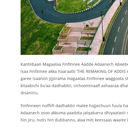
Kantiibaan Magaalaa Finfinnee Aadde Adaanech Abeebe
isaa Finfinnee akka haaraatti ‘THE REMAKING OF ADDIS AB
garee isaaniin jijjiirama magaalaa Finfinnee waggoota 
kitaabichi bu’aa dadhabbii, cichoominaafi ashaaraa dha
ibsaniiru.
Finfinneen nuffiifi dadhabbii malee hojjechuun fuula h
Adaanech osoo akkuma yaadota jalqabarra dhiyaatanii s
hin jiru, nutis hin dubbannu, alaa miti keessaas waa’ee