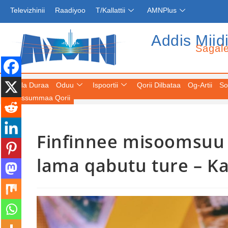
Televizhinii
Raadiyoo
T/Kallattii
AMNPlus
Addis Miid
Sagal
Fuula Duraa
Oduu
Ispoortii
Qorii Dilbataa
Og-Artii
So
Keessummaa Qorii
Finfinnee misoomsuu g
lama qabutu ture – K