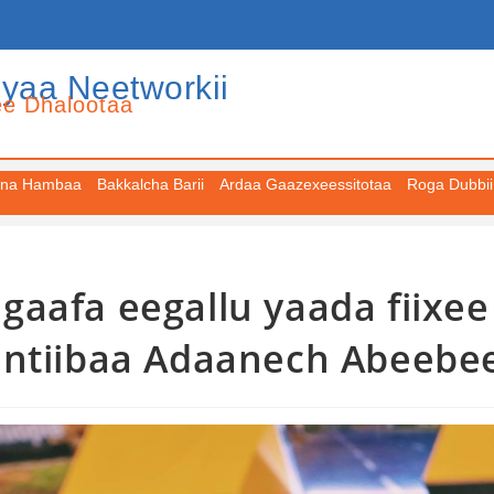
iyaa Neetworkii
ee Dhalootaa
na Hambaa
Bakkalcha Barii
Ardaa Gaazexeessitotaa
Roga Dubbii
aafa eegallu yaada fiixee
antiibaa Adaanech Abeebe