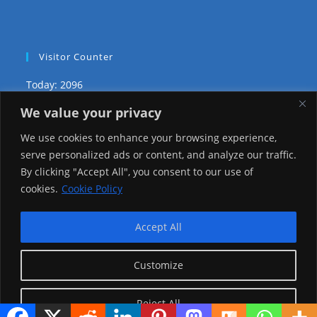
Visitor Counter
Today: 2096
We value your privacy
Yesterday: 3735
We use cookies to enhance your browsing experience,
This Week: 29694
serve personalized ads or content, and analyze our traffic.
By clicking "Accept All", you consent to our use of
This Month: 78967
cookies.
Cookie Policy
Total Visitors:
1226786
Accept All
Customize
copyright Ⓒ 2026 Addis Media Network All Rights
Reserved.
Reject All