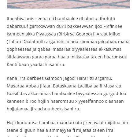
Itoophiyaanis seenaa fi hambaalee dhaloota dhufutti
dabarsuuf gamoowwan durii bakkeewwan ijoo Finfinnee
kanneen akka Piyaassaa (Birbirsa Gooroo) fi Araat Kiiloo
(Tulluu Daalattii)tti argaman, mana siinimaa jalqabaa, mana
qopheessaa jalqabaa, masaraa biyyaalessaa akkasumas
siidaawwan garaa garaa haala milkaa’aa ta’een haaromsuu
Kantiibaan yaadachiisaniiru.
Kana irra darbees Gamoon Jagool Hararitti argamu,
Masaraa Abbaa Jifaar, Bataskaana Laalibalaa fi Masaraa
Faasilidas akkasumas hambaalee biyyaalessaa gurguddoo
kanneen biroo hojiin haaromsuu xiyyeeffannoo olaanaan
hojjatamaa jiraachuu beeksisaniiru.
Hojii kunuunsa hambaa mandaroota jireenyaaf mijatoo hin
taane diiguun haala ammayyaa fi mijataa ta’een irra