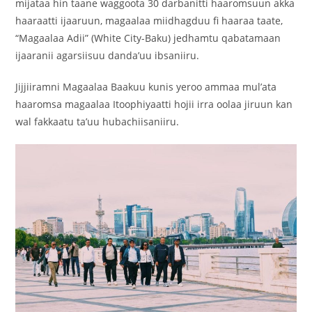
mijataa hin taane waggoota 30 darbanitti haaromsuun akka
haaraatti ijaaruun, magaalaa miidhagduu fi haaraa taate,
“Magaalaa Adii” (White City-Baku) jedhamtu qabatamaan
ijaaranii agarsiisuu danda’uu ibsaniiru.
Jijjiiramni Magaalaa Baakuu kunis yeroo ammaa mul’ata
haaromsa magaalaa Itoophiyaatti hojii irra oolaa jiruun kan
wal fakkaatu ta’uu hubachiisaniiru.