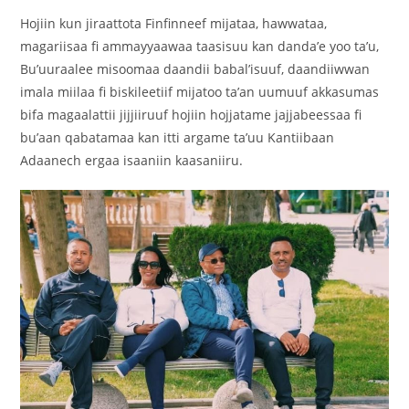
Hojiin kun jiraattota Finfinneef mijataa, hawwataa,
magariisaa fi ammayyaawaa taasisuu kan danda’e yoo ta’u,
Bu’uuraalee misoomaa daandii babal’isuuf, daandiiwwan
imala miilaa fi biskileetiif mijatoo ta’an uumuuf akkasumas
bifa magaalattii jijjiiruuf hojiin hojjatame jajjabeessaa fi
bu’aan qabatamaa kan itti argame ta’uu Kantiibaan
Adaanech ergaa isaaniin kaasaniiru.