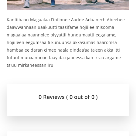
Kantiibaan Magaalaa Finfinnee Aadde Adaanech Abeebee
daawwannaan Baakuutti taasifame hojiilee misooma
magaalaa naannolee biyyattii hundumaatti eegalame,
hojiileen eegumsaa fi kunuunsa akkasumas haaromsa
hambaalee daran cimee haala qindaa’aa ta’een akka itti
fufuuf muuxannoon faayida-qabeessa kan irraa argame
ta’uu mirkaneessaniiru.
0 Reviews ( 0 out of 0 )