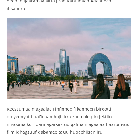
deebiin ijaaramaa akka jiran Kantiibaan Adaanech
ibsaniiru.
Keessumaa magaalaa Finfinnee fi kanneen birootti
dhiyeenyatti bal’inaan hojii irra kan oole pirojektiin
misooma koriidarii agarsiistuu galma magaalaa haaromsuu
fi miidhagsuuf qabamee ta’uu hubachiisaniiru.