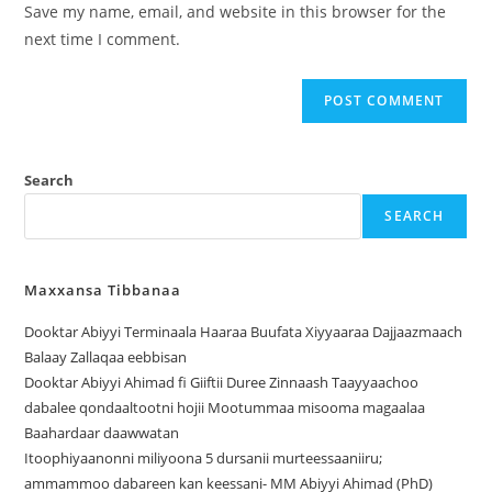
Save my name, email, and website in this browser for the
next time I comment.
Search
SEARCH
Maxxansa Tibbanaa
Dooktar Abiyyi Terminaala Haaraa Buufata Xiyyaaraa Dajjaazmaach
Balaay Zallaqaa eebbisan
Dooktar Abiyyi Ahimad fi Giiftii Duree Zinnaash Taayyaachoo
dabalee qondaaltootni hojii Mootummaa misooma magaalaa
Baahardaar daawwatan
Itoophiyaanonni miliyoona 5 dursanii murteessaaniiru;
ammammoo dabareen kan keessani- MM Abiyyi Ahimad (PhD)