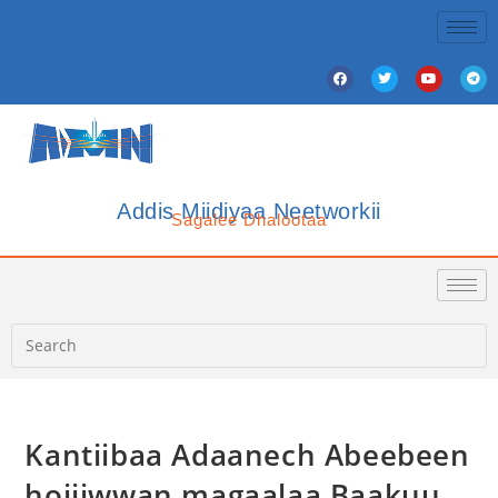
Addis Miidiyaa Neetworkii
Sagalee Dhalootaa
Kantiibaa Adaanech Abeebeen
hojiiwwan magaalaa Baakuu