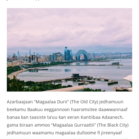
Azarbaajaan “Magaalaa Durii” (The Old City) jedhamuun
beekamu Baakuu eeggannoon haaromsitee daawwannaaf
banaa kan taasiste ta’uu kan eeran Kantiibaa Adaanech,
gama biraan ammoo “Magaalaa Gurraattii” (The Black City)
jedhamuun waamamu magaalaa dulloome fi jireenyaaf