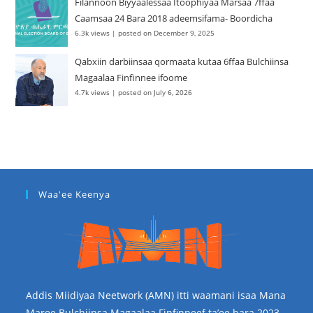
Filannoon Biyyaalessaa Itoophiyaa Marsaa 7ffaa
Caamsaa 24 Bara 2018 adeemsifama- Boordicha
6.3k views
|
posted on December 9, 2025
Qabxiin darbiinsaa qormaata kutaa 6ffaa Bulchiinsa
Magaalaa Finfinnee ifoome
4.7k views
|
posted on July 6, 2026
Waa'ee Keenya
Addis Miidiyaa Neetwork (AMN) itti waamani isaa Mana
Maree Bulchiinsa Magaalaa Finfinneef ta’ee bara 2023