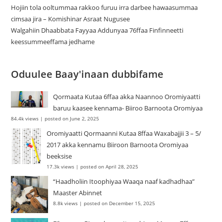
Hojiin tola ooltummaa rakkoo furuu irra darbee hawaasummaa
cimsaa jira – Komishinar Asraat Nugusee
Walgahiin Dhaabbata Fayyaa Addunyaa 76ffaa Finfinneetti
keessummeeffama jedhame
Oduulee Baay'inaan dubbifame
Qormaata Kutaa 6ffaa akka Naannoo Oromiyaatti
baruu kaasee kennama- Biiroo Barnoota Oromiyaa
84.4k views
|
posted on June 2, 2025
Oromiyaatti Qormaanni Kutaa 8ffaa Waxabajjii 3 – 5/
2017 akka kennamu Biiroon Barnoota Oromiyaa
beeksise
17.3k views
|
posted on April 28, 2025
“Haadholiin Itoophiyaa Waaqa naaf kadhadhaa”
Maaster Abinnet
8.8k views
|
posted on December 15, 2025