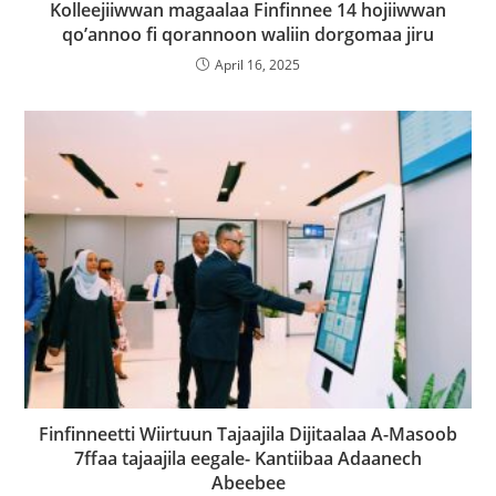
Kolleejiiwwan magaalaa Finfinnee 14 hojiiwwan
qo’annoo fi qorannoon waliin dorgomaa jiru
April 16, 2025
Finfinneetti Wiirtuun Tajaajila Dijitaalaa A-Masoob
7ffaa tajaajila eegale- Kantiibaa Adaanech
Abeebee