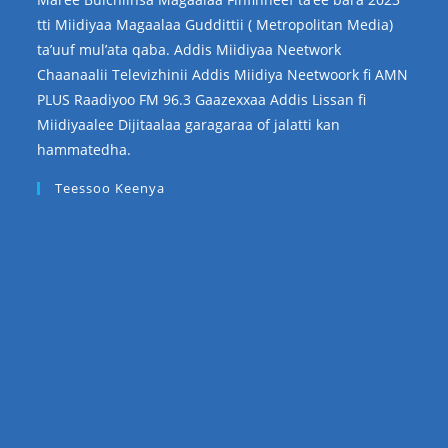
tti Miidiyaa Magaalaa Guddittii ( Metropolitan Media)
ta’uuf mul’ata qaba. Addis Miidiyaa Neetwork
Chaanaalii Televizhinii Addis Miidiya Neetwoork fi AMN
PLUS Raadiyoo FM 96.3 Gaazexxaa Addis Lissan fi
Miidiyaalee Dijitaalaa garagaraa of jalatti kan
hammatedha.
Teessoo Keenya