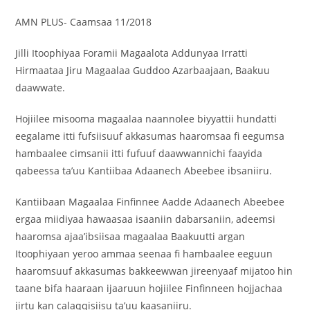
AMN PLUS- Caamsaa 11/2018
Jilli Itoophiyaa Foramii Magaalota Addunyaa Irratti
Hirmaataa Jiru Magaalaa Guddoo Azarbaajaan, Baakuu
daawwate.
Hojiilee misooma magaalaa naannolee biyyattii hundatti
eegalame itti fufsiisuuf akkasumas haaromsaa fi eegumsa
hambaalee cimsanii itti fufuuf daawwannichi faayida
qabeessa ta’uu Kantiibaa Adaanech Abeebee ibsaniiru.
Kantiibaan Magaalaa Finfinnee Aadde Adaanech Abeebee
ergaa miidiyaa hawaasaa isaaniin dabarsaniin, adeemsi
haaromsa ajaa’ibsiisaa magaalaa Baakuutti argan
Itoophiyaan yeroo ammaa seenaa fi hambaalee eeguun
haaromsuuf akkasumas bakkeewwan jireenyaaf mijatoo hin
taane bifa haaraan ijaaruun hojiilee Finfinneen hojjachaa
jirtu kan calaqqisiisu ta’uu kaasaniiru.