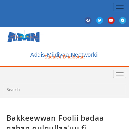
Addis Miidiyaa Neetworkii
Sagalee Dhalootaa
Bakkeewwan Foolii badaa
qaban qulqullaa’uu fi