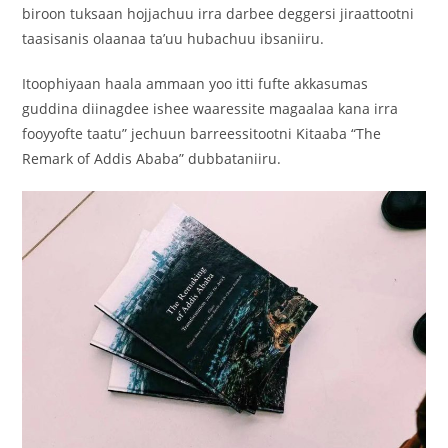
biroon tuksaan hojjachuu irra darbee deggersi jiraattootni
taasisanis olaanaa ta’uu hubachuu ibsaniiru.
‎Itoophiyaan haala ammaan yoo itti fufte akkasumas
guddina diinagdee ishee waaressite magaalaa kana irra
fooyyofte taatu” jechuun barreessitootni Kitaaba “The
Remark of Addis Ababa” dubbataniiru.