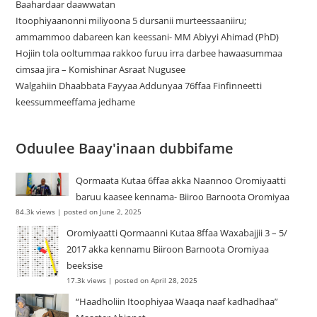
Baahardaar daawwatan
Itoophiyaanonni miliyoona 5 dursanii murteessaaniiru;
ammammoo dabareen kan keessani- MM Abiyyi Ahimad (PhD)
Hojiin tola ooltummaa rakkoo furuu irra darbee hawaasummaa
cimsaa jira – Komishinar Asraat Nugusee
Walgahiin Dhaabbata Fayyaa Addunyaa 76ffaa Finfinneetti
keessummeeffama jedhame
Oduulee Baay'inaan dubbifame
Qormaata Kutaa 6ffaa akka Naannoo Oromiyaatti
baruu kaasee kennama- Biiroo Barnoota Oromiyaa
84.3k views
|
posted on June 2, 2025
Oromiyaatti Qormaanni Kutaa 8ffaa Waxabajjii 3 – 5/
2017 akka kennamu Biiroon Barnoota Oromiyaa
beeksise
17.3k views
|
posted on April 28, 2025
“Haadholiin Itoophiyaa Waaqa naaf kadhadhaa”