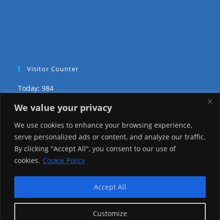
Visitor Counter
Today: 984
We value your privacy
Yesterday: 3735
We use cookies to enhance your browsing experience,
This Week: 28582
serve personalized ads or content, and analyze our traffic.
By clicking "Accept All", you consent to our use of
This Month: 77855
cookies.
Cookie Policy
Total Visitors:
1225676
Accept All
Customize