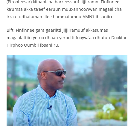
(Piroofeesar) kitaabicha barreessuuf jijjiiramni Finfinnee
ka’umsa akka ta’eef eeruun muuxannoowwan magaalicha
irraa fudhataman illee hammatamuu AMN’f ibsaniiru.
‎Bifti Finfinnee gara gaariitti jijjiiramuuf akkasumas
magaalattiin yeroo dhaan yerootti fooyya’aa dhufuu Dooktar
Hirphoo Qumbii ibsaniiru.