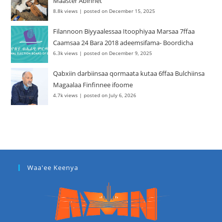
Maaster Abinnet
8.8k views
|
posted on December 15, 2025
Filannoon Biyyaalessaa Itoophiyaa Marsaa 7ffaa
Caamsaa 24 Bara 2018 adeemsifama- Boordicha
6.3k views
|
posted on December 9, 2025
Qabxiin darbiinsaa qormaata kutaa 6ffaa Bulchiinsa
Magaalaa Finfinnee ifoome
4.7k views
|
posted on July 6, 2026
Waa'ee Keenya