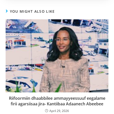
YOU MIGHT ALSO LIKE
Riifoormiin dhaabbilee ammayyeessuuf eegalame
firii agarsiisaa jira- Kantiibaa Adaanech Abeebee
April 29, 2026