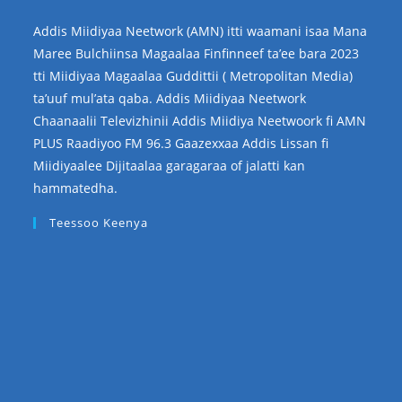
Addis Miidiyaa Neetwork (AMN) itti waamani isaa Mana
Maree Bulchiinsa Magaalaa Finfinneef ta’ee bara 2023
tti Miidiyaa Magaalaa Guddittii ( Metropolitan Media)
ta’uuf mul’ata qaba. Addis Miidiyaa Neetwork
Chaanaalii Televizhinii Addis Miidiya Neetwoork fi AMN
PLUS Raadiyoo FM 96.3 Gaazexxaa Addis Lissan fi
Miidiyaalee Dijitaalaa garagaraa of jalatti kan
hammatedha.
Teessoo Keenya