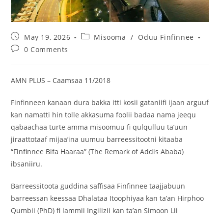
May 19, 2026
Misooma
/
Oduu Finfinnee
0 Comments
‎AMN PLUS – Caamsaa 11/2018
‎Finfinneen kanaan dura bakka itti kosii gataniifi ijaan arguuf
kan namatti hin tolle akkasuma foolii badaa nama jeequ
qabaachaa turte amma misoomuu fi qulqulluu ta’uun
jiraattotaaf mijaa’ina uumuu barreessitootni kitaaba
“Finfinnee Bifa Haaraa” (The Remark of Addis Ababa)
ibsaniiru.
‎Barreessitoota guddina saffisaa Finfinnee taajjabuun
barreessan keessaa Dhalataa Itoophiyaa kan ta’an Hirphoo
Qumbii (PhD) fi lammii Ingilizii kan ta’an Simoon Lii