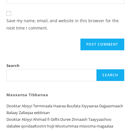
Save my name, email, and website in this browser for the
next time I comment.
Search
SEARCH
Maxxansa Tibbanaa
Dooktar Abiyyi Terminaala Haaraa Buufata Xiyyaaraa Dajjaazmaach
Balaay Zallaqaa eebbisan
Dooktar Abiyyi Ahimad fi Giiftii Duree Zinnaash Taayyaachoo
dabalee qondaaltootni hojii Mootummaa misooma magaalaa