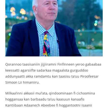
‎Qorannoo taasisaniin jijjiiramni Finfinneen yeroo gabaabaa
keessatti agarsiifte sadarkaa magaalota gurguddoo
addunyaatti akka ramdamtu kan taasisu ta’uu Piroofeesar
Simoon Lii himaniiru.
‎Milkaa’inni akkasii mul’ata, qindoominaan fi cichoomina
hoggansaa kan barbaadu ta’uu kaasuun kanaafis
Kantiibaan Adaanech Abeebee fi hoggantootni isaanii