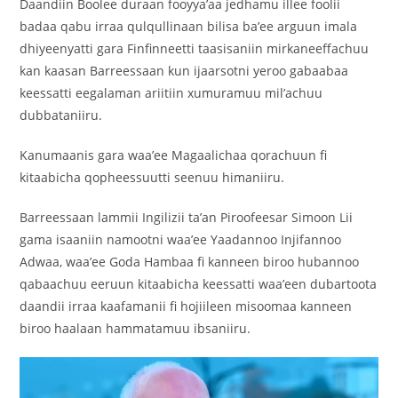
‎Daandiin Boolee duraan fooyya’aa jedhamu illee foolii
badaa qabu irraa qulqullinaan bilisa ba’ee arguun imala
dhiyeenyatti gara Finfinneetti taasisaniin mirkaneeffachuu
kan kaasan Barreessaan kun ijaarsotni yeroo gabaabaa
keessatti eegalaman ariitiin xumuramuu mil’achuu
dubbataniiru.
‎Kanumaanis gara waa’ee Magaalichaa qorachuun fi
kitaabicha qopheessuutti seenuu himaniiru.
‎Barreessaan lammii Ingilizii ta’an Piroofeesar Simoon Lii
gama isaaniin namootni waa’ee Yaadannoo Injifannoo
Adwaa, waa’ee Goda Hambaa fi kanneen biroo hubannoo
qabaachuu eeruun kitaabicha keessatti waa’een dubartoota
daandii irraa kaafamanii fi hojiileen misoomaa kanneen
biroo haalaan hammatamuu ibsaniiru.