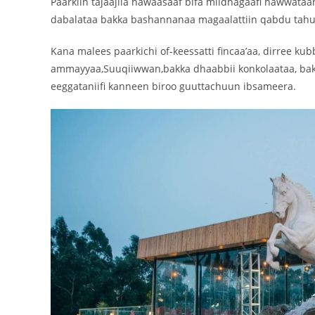
Paarkiin tajaajila hawaasaaf bifa miidhagaafi hawwata
dabalataa bakka bashannanaa magaalattiin qabdu tahus
Kana malees paarkichi of-keessatti fincaa’aa, dirree kub
ammayyaa,Suuqiiwwan,bakka dhaabbii konkolaataa, bakke
eeggataniifi kanneen biroo guuttachuun ibsameera.