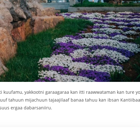
tti kuufamu, yakkootni garaagaraa kan itti raawwataman kan ture y
uuf tahuun mijachuun tajaajilaaf banaa tahuu kan ibsan Kantiiba
suus ergaa dabarsaniiru.