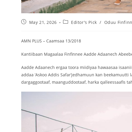
May 21, 2026
Editor's Pick
/
Oduu Finfin
AMN PLUS – Caamsaa 13/2018
Kantiibaan Magaalaa Finfinnee Aadde Adaanech Abeebee 
Aadde Adaanech ergaa toora miidiyaa hawaasaa isaanii
addaa ‘Askoo Addis Safar’jedhamuun kan beekamuutti la
dargaggootaaf, maanguddootaaf, harka qalleessaafis tahe