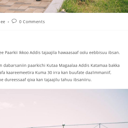
nee
0 Comments
Paarkii Ikkoo Addis tajaajila hawaasaaf oolu eebbisuu ibsan.
n dabarsaniin paarkichi Kutaa Magaalaa Addis Katamaa bakka
fa kaareemeetira Kuma 30 irra kan buufate daa’immaniif,
 dureessaaf qixa kan tajaajilu tahuu ibsaniiru.