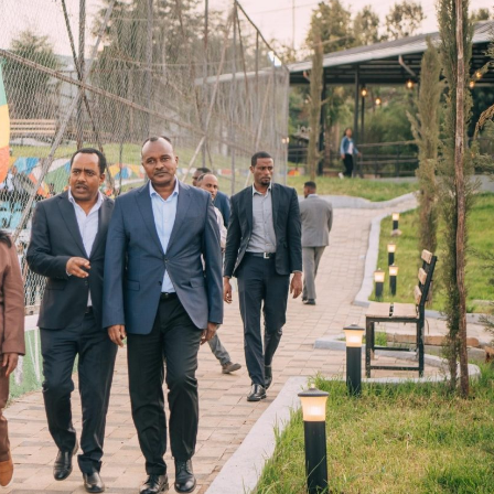
Dooktar Abiyyi Ahimad fi Giiftii Duree
Zinnaash Taayyaachoo dabalee
qondaaltootni hojii Mootummaa misooma
magaalaa Baahardaar daawwatan
August 6, 2026