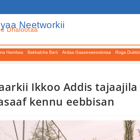
iyaa Neetworkii
ee Dhalootaa
na Hambaa
Bakkalcha Barii
Ardaa Gaazexeessitotaa
Roga Dubbii
rkii Ikkoo Addis tajaajila
asaaf kennu eebbisan