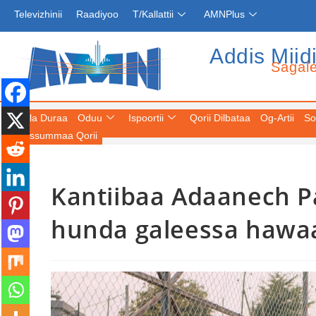
Televizhinii
Raadiyoo
T/Kallattii
AMNPlus
Addis Miid
Sagal
Fuula Duraa
Oduu
Ispoortii
Qorii Dilbataa
Og-Artii
So
Keessummaa Qorii
Kantiibaa Adaanech Paa
hunda galeessa hawa