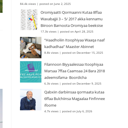
84.4k views
|
posted on June 2, 2025
Oromiyaatti Qormaanni Kutaa 8ffaa
Waxabajjii 3 – 5/ 2017 akka kennamu
Biiroon Barnoota Oromiyaa beeksise
17.3k views
|
posted on April 28, 2025
“Haadholiin Itoophiyaa Waaqa naaf
kadhadhaa” Maaster Abinnet
8.8k views
|
posted on December 15, 2025
Filannoon Biyyaalessaa Itoophiyaa
Marsaa 7ffaa Caamsaa 24 Bara 2018
adeemsifama- Boordicha
6.3k views
|
posted on December 9, 2025
Qabxiin darbiinsaa qormaata kutaa
6ffaa Bulchiinsa Magaalaa Finfinnee
ifoome
4.7k views
|
posted on July 6, 2026