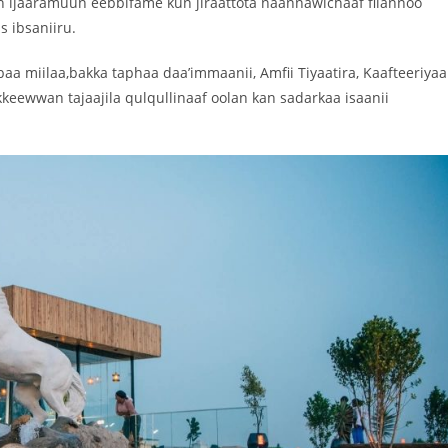
an ijaaramuun eebbifame kun jiraattota naannawichaaf filannoo
 ibsaniiru.
baa miilaa,bakka taphaa daa’immaanii, Amfii Tiyaatira, Kaafteeriyaa
ewwan tajaajila qulqullinaaf oolan kan sadarkaa isaanii