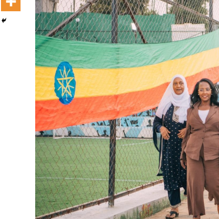
Dooktar Abiyyi Terminaala Haaraa
Buufata Xiyyaaraa Dajjaazmaach Balaay
Zallaqaa eebbisan
August 6, 2026