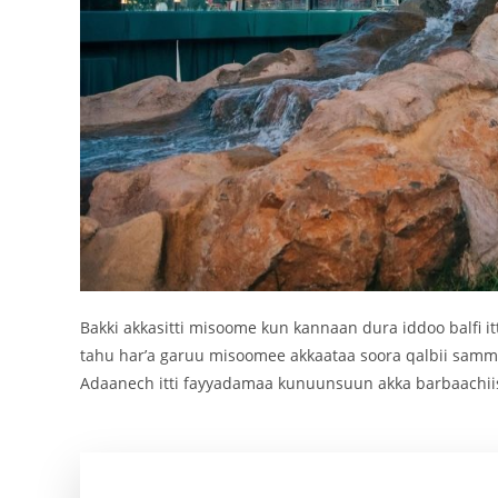
Bakki akkasitti misoome kun kannaan dura iddoo balfi i
tahu har’a garuu misoomee akkaataa soora qalbii samm
Adaanech itti fayyadamaa kunuunsuun akka barbaachii