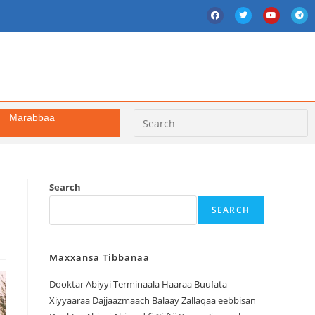
Marabbaa
Search
SEARCH
Maxxansa Tibbanaa
Dooktar Abiyyi Terminaala Haaraa Buufata
Xiyyaaraa Dajjaazmaach Balaay Zallaqaa eebbisan