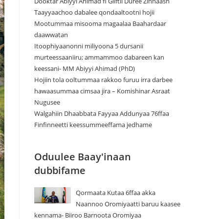
Dooktar Abiyyi Ahimad fi Giiftii Duree Zinnaash
Taayyaachoo dabalee qondaaltootni hojii
Mootummaa misooma magaalaa Baahardaar
daawwatan
Itoophiyaanonni miliyoona 5 dursanii
murteessaaniiru; ammammoo dabareen kan
keessani- MM Abiyyi Ahimad (PhD)
Hojiin tola ooltummaa rakkoo furuu irra darbee
hawaasummaa cimsaa jira – Komishinar Asraat
Nugusee
Walgahiin Dhaabbata Fayyaa Addunyaa 76ffaa
Finfinneetti keessummeeffama jedhame
Oduulee Baay'inaan
dubbifame
Qormaata Kutaa 6ffaa akka
Naannoo Oromiyaatti baruu kaasee
kennama- Biiroo Barnoota Oromiyaa