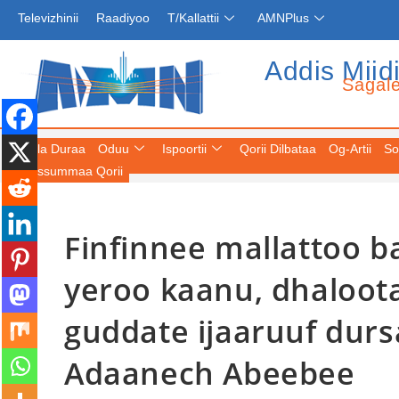
Televizhinii
Raadiyoo
T/Kallattii
AMNPlus
Addis Miid
Sagal
Fuula Duraa
Oduu
Ispoortii
Qorii Dilbataa
Og-Artii
So
Keessummaa Qorii
Finfinnee mallattoo 
yeroo kaanu, dhaloo
guddate ijaaruuf dur
Adaanech Abeebee