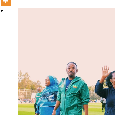
Ashaaraa Magariisaa Itoophiyaa:
Afrikaatti Biyya Avokaadoo Erguun
Sadarkaa Lammaffaa Qabatte
August 5, 2026