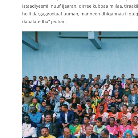
istaadiyeemii nuuf ijaaran; dirree kubbaa miilaa, tiraa
hojii dargaggootaaf uuman, manneen dhiqannaa fi qulq
dabalatedha” jedhan.