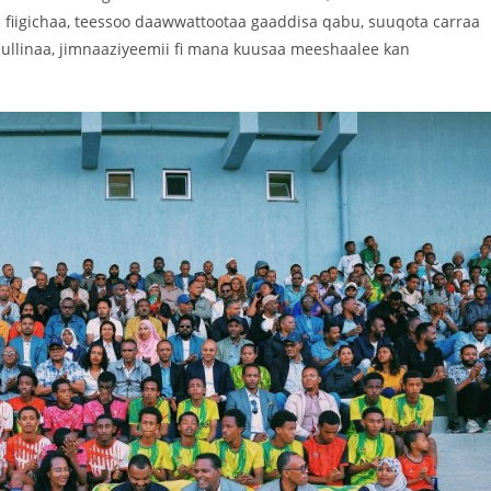
kii fiigichaa, teessoo daawwattootaa gaaddisa qabu, suuqota carraa
ullinaa, jimnaaziyeemii fi mana kuusaa meeshaalee kan