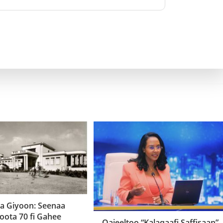
a Giyoon: Seenaa
ota 70 fi Gahee
Qajeeltoo “Kalaqaafi Saffisaan”