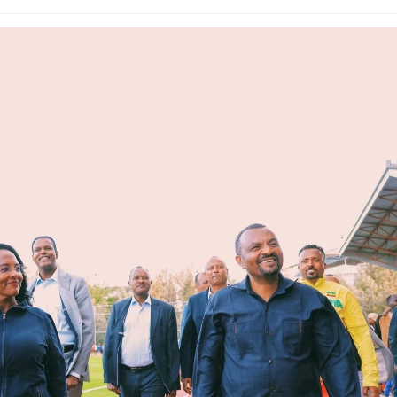
Jijjiirama saffisa Itoophiyaan roga maraan
galmeessaa jirtu ajaa’ibsiifachuu
dhiisuun hin danda’amu – Xiinxala CNN
August 4, 2026