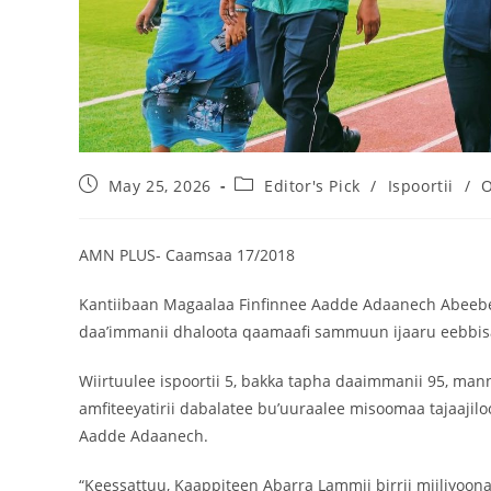
May 25, 2026
Editor's Pick
/
Ispoortii
/
O
AMN PLUS- Caamsaa 17/2018
Kantiibaan Magaalaa Finfinnee Aadde Adaanech Abeebeen
daa’immanii dhaloota qaamaafi sammuun ijaaru eebbis
Wiirtuulee ispoortii 5, bakka tapha daaimmanii 95, man
amfiteeyatirii dabalatee bu’uuraalee misoomaa tajaaji
Aadde Adaanech.
“Keessattuu, Kaappiteen Abarra Lammii birrii miiliyoona 