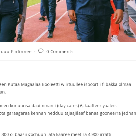
duu Finfinnee
0 Comments
 Kutaa Magaalaa Booleetti wiirtuullee ispoortii fi bakka olmaa
an.
neen kunuunsa daaimmanii (day cares) 6, kaafteeriyaalee,
loota garaagaraa kennan hedduu tajaajilaaf banaa gooneerra jedha
300 ol baasii gochuun lafa kaaree meetira 4,900 irratti