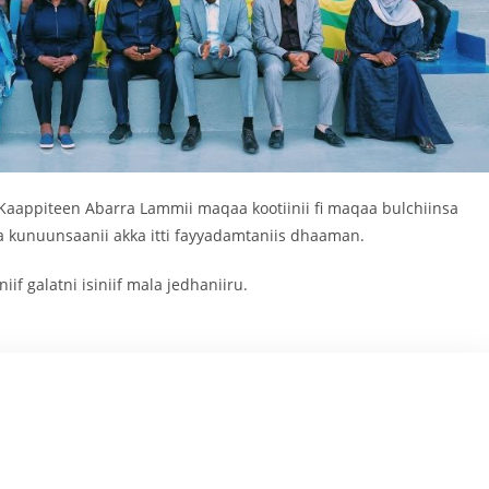
Kaappiteen Abarra Lammii maqaa kootiinii fi maqaa bulchiinsa
a kunuunsaanii akka itti fayyadamtaniis dhaaman.
f galatni isiniif mala jedhaniiru.