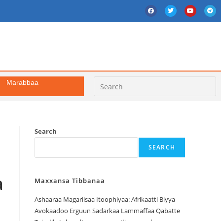
Marabbaa
Search
SEARCH
a
Maxxansa Tibbanaa
Ashaaraa Magariisaa Itoophiyaa: Afrikaatti Biyya
Avokaadoo Erguun Sadarkaa Lammaffaa Qabatte