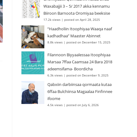
Waxabajjii 3 – 5/ 2017 akka kennamu
Biiroon Barnoota Oromiyaa beeksise
17.2k views
|
posted on April 28, 2025
“Haadholiin Itoophiyaa Waaqa naaf
kadhadhaa” Maaster Abinnet
8.8k views
|
posted on December 15, 2025
Filannoon Biyyaalessaa Itoophiyaa
Marsaa 7ffaa Caamsaa 24 Bara 2018
adeemsifama- Boordicha
6.3k views
|
posted on December 9, 2025
Qabxiin darbiinsaa qormaata kutaa
6ffaa Bulchiinsa Magaalaa Finfinnee
ifoome
4.5k views
|
posted on July 6, 2026
n