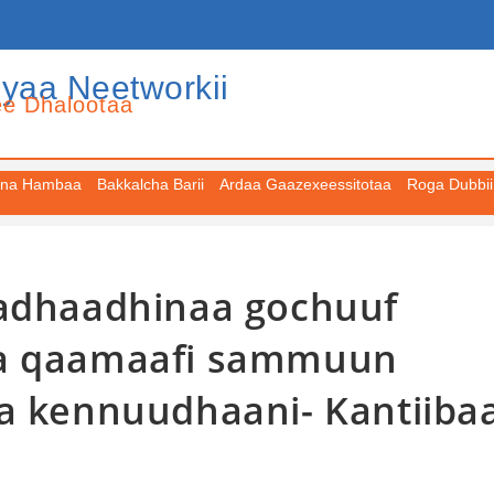
iyaa Neetworkii
ee Dhalootaa
na Hambaa
Bakkalcha Barii
Ardaa Gaazexeessitotaa
Roga Dubbii
badhaadhinaa gochuuf
ta qaamaafi sammuun
sa kennuudhaani- Kantiiba