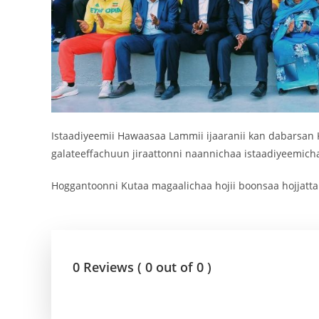
Istaadiyeemii Hawaasaa Lammii ijaaranii kan dabarsan 
galateeffachuun jiraattonni naannichaa istaadiyeemich
Hoggantoonni Kutaa magaalichaa hojii boonsaa hojjattanii
0 Reviews ( 0 out of 0 )