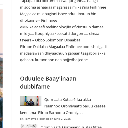
Tajaajila tola ooltummaa waqtii gannaa hanga
misooma ashaaraa magariisaa milkaa’ina Finfinnee
Magaalaa miidhaginni ishee aduu lixxuun hin
dhokanne – Finfinnee
‎AMN kalaqaafi teekinooloojiin of cimsuun damee
miidiyaa Itoophiyaa keessatti dorgomaa cimaa
ta’eera – Obbo Solomoon Dibaabaa
Biiroon Daldalaa Magaalaa Finfinnee oomishni gatii
madaalawaan dhiyaachuun gabaan tasgabbii akka
qabaatu kutannoon nan hojjedha jedhe
Oduulee Baay'inaan
dubbifame
Qormaata Kutaa 6ffaa akka
Naannoo Oromiyaatti baruu kaasee
kennama- Biiroo Barnoota Oromiyaa
84.1k views
|
posted on June 2, 2025
Oromiyaatti Qormaanni Kutaa 8ffaa