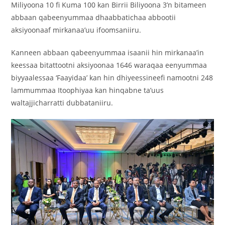
Miliyoona 10 fi Kuma 100 kan Birrii Biliyoona 3’n bitameen
abbaan qabeenyummaa dhaabbatichaa abbootii
aksiyoonaaf mirkanaa’uu ifoomsaniiru.
Kanneen abbaan qabeenyummaa isaanii hin mirkanaa’in
keessaa bitattootni aksiyoonaa 1646 waraqaa eenyummaa
biyyaalessaa ‘Faayidaa’ kan hin dhiyeessineefi namootni 248
lammummaa Itoophiyaa kan hinqabne ta’uus
waltajjicharratti dubbataniiru.