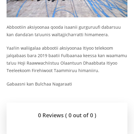
Abbootiin aksiyoonaa qooda isaanii gurguruufi dabarsuu
kan danda’an ta’uunis waltajjicharratti himameera.
Yaa’iin waliigalaa abbootii aksiyoonaa Itiyoo telekoom
jalqabaas bara 2019 baatii Fulbaanaa keessa kan waamamu
ta’uu Hoji Raawwachiistuu Olaantuun Dhaabbata Itiyoo
Teeleekoom Firehiwoot Taammiruu himaniiru.
Gabaasni kan Bulchaa Nagaraati
0 Reviews ( 0 out of 0 )