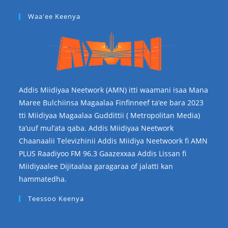
Waa'ee Keenya
Addis Miidiyaa Neetwork (AMN) itti waamani isaa Mana
Maree Bulchiinsa Magaalaa Finfinneef ta’ee bara 2023
tti Miidiyaa Magaalaa Guddittii ( Metropolitan Media)
ta’uuf mul’ata qaba. Addis Miidiyaa Neetwork
Chaanaalii Televizhinii Addis Miidiya Neetwoork fi AMN
PLUS Raadiyoo FM 96.3 Gaazexxaa Addis Lissan fi
Miidiyaalee Dijitaalaa garagaraa of jalatti kan
hammatedha.
Teessoo Keenya