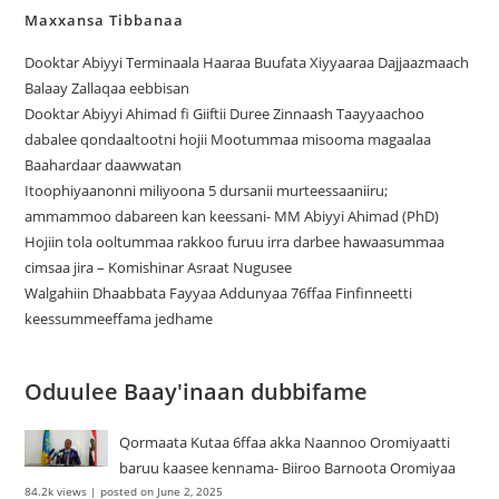
Maxxansa Tibbanaa
Dooktar Abiyyi Terminaala Haaraa Buufata Xiyyaaraa Dajjaazmaach
Balaay Zallaqaa eebbisan
Dooktar Abiyyi Ahimad fi Giiftii Duree Zinnaash Taayyaachoo
dabalee qondaaltootni hojii Mootummaa misooma magaalaa
Baahardaar daawwatan
Itoophiyaanonni miliyoona 5 dursanii murteessaaniiru;
ammammoo dabareen kan keessani- MM Abiyyi Ahimad (PhD)
Hojiin tola ooltummaa rakkoo furuu irra darbee hawaasummaa
cimsaa jira – Komishinar Asraat Nugusee
Walgahiin Dhaabbata Fayyaa Addunyaa 76ffaa Finfinneetti
keessummeeffama jedhame
Oduulee Baay'inaan dubbifame
Qormaata Kutaa 6ffaa akka Naannoo Oromiyaatti
baruu kaasee kennama- Biiroo Barnoota Oromiyaa
84.2k views
|
posted on June 2, 2025