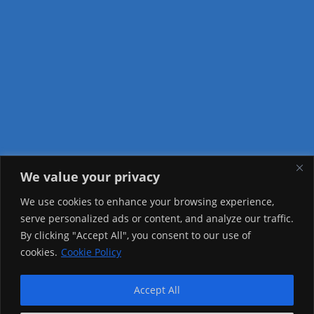
We value your privacy
Visitor Counter
We use cookies to enhance your browsing experience,
serve personalized ads or content, and analyze our traffic.
Today: 2159
By clicking "Accept All", you consent to our use of
cookies.
Cookie Policy
Yesterday: 2148
This Week: 21116
Accept All