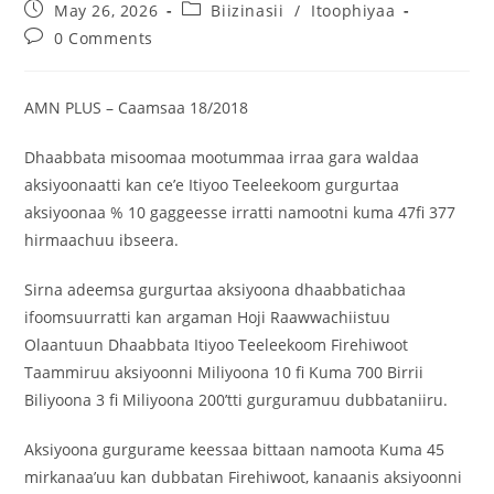
May 26, 2026
Biizinasii
/
Itoophiyaa
0 Comments
AMN PLUS – Caamsaa 18/2018
Dhaabbata misoomaa mootummaa irraa gara waldaa
aksiyoonaatti kan ce’e Itiyoo Teeleekoom gurgurtaa
aksiyoonaa % 10 gaggeesse irratti namootni kuma 47fi 377
hirmaachuu ibseera.
Sirna adeemsa gurgurtaa aksiyoona dhaabbatichaa
ifoomsuurratti kan argaman Hoji Raawwachiistuu
Olaantuun Dhaabbata Itiyoo Teeleekoom Firehiwoot
Taammiruu aksiyoonni Miliyoona 10 fi Kuma 700 Birrii
Biliyoona 3 fi Miliyoona 200’tti gurguramuu dubbataniiru.
Aksiyoona gurgurame keessaa bittaan namoota Kuma 45
mirkanaa’uu kan dubbatan Firehiwoot, kanaanis aksiyoonni