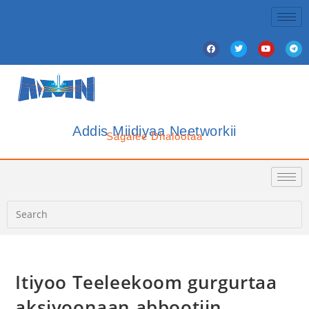
Addis Miidiyaa Neetworkii
Sagalee Dhalootaa
Itiyoo Teeleekoom gurgurtaa
aksiyoonaan abbootiin