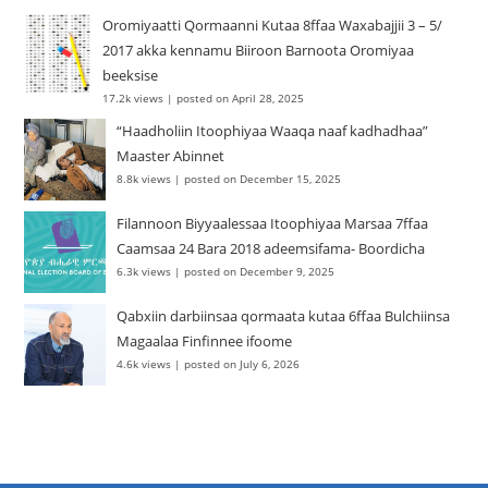
Oromiyaatti Qormaanni Kutaa 8ffaa Waxabajjii 3 – 5/
2017 akka kennamu Biiroon Barnoota Oromiyaa
beeksise
17.2k views
|
posted on April 28, 2025
“Haadholiin Itoophiyaa Waaqa naaf kadhadhaa”
Maaster Abinnet
8.8k views
|
posted on December 15, 2025
Filannoon Biyyaalessaa Itoophiyaa Marsaa 7ffaa
Caamsaa 24 Bara 2018 adeemsifama- Boordicha
6.3k views
|
posted on December 9, 2025
Qabxiin darbiinsaa qormaata kutaa 6ffaa Bulchiinsa
Magaalaa Finfinnee ifoome
4.6k views
|
posted on July 6, 2026