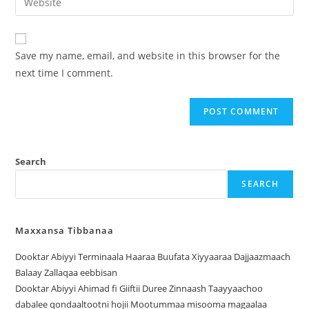
Save my name, email, and website in this browser for the
next time I comment.
Search
SEARCH
Maxxansa Tibbanaa
Dooktar Abiyyi Terminaala Haaraa Buufata Xiyyaaraa Dajjaazmaach
Balaay Zallaqaa eebbisan
Dooktar Abiyyi Ahimad fi Giiftii Duree Zinnaash Taayyaachoo
dabalee qondaaltootni hojii Mootummaa misooma magaalaa