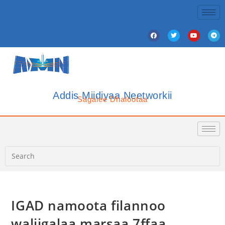
Addis Miidiyaa Neetworkii
Sagalee Dhalootaa
IGAD namoota filannoo
waliigalaa marsaa 7ffaa