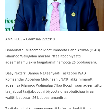
AMN PLUS – Caamsaa 22/2018
Dhaabbatni Misoomaa Mootummoota Baha Afrikaa (IGAD)
Filannoo Waliigalaa marsaa 7ffaa Itoophiyaatti
adeemsifamu akka taajjabaniif namoota 26 bobbaasera.
Daayirektarri Damee Nageenyaafi Tasgabbii IGAD
Komaandar Abbabaa Muluneeh ENA’tti akka himanitti
adeemsa Filannoo Waliigalaa 7ffaa Itoophiyaan adeemsiftu
taajjabuuf taajjabdootni biyyoota dhaabbatichaa irraa
walitti babba’an 26 bobbaafamaniiru.
Taajjabdootni kunneen ogeeyyii bu’uura danbii ittiin