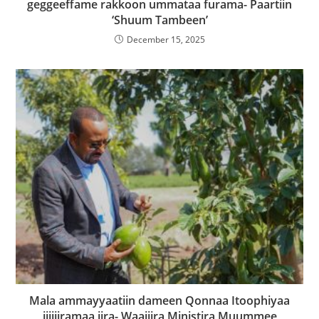
geggeeffame rakkoon ummataa furama- Paartiin
‘Shuum Tambeen’
December 15, 2025
Mala ammayyaatiin dameen Qonnaa Itoophiyaa
jijjiiramaa jira- Waajjira Ministira Muummee