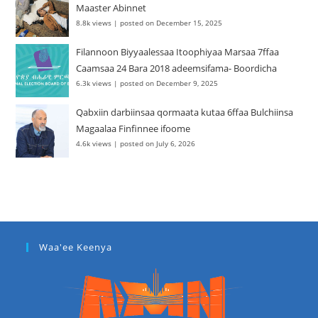
Maaster Abinnet
8.8k views
|
posted on December 15, 2025
Filannoon Biyyaalessaa Itoophiyaa Marsaa 7ffaa
Caamsaa 24 Bara 2018 adeemsifama- Boordicha
6.3k views
|
posted on December 9, 2025
Qabxiin darbiinsaa qormaata kutaa 6ffaa Bulchiinsa
Magaalaa Finfinnee ifoome
4.6k views
|
posted on July 6, 2026
Waa'ee Keenya