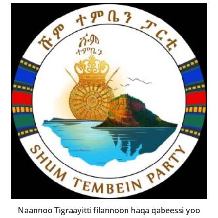
Naannoo Tigraayitti filannoon haqa qabeessi yoo