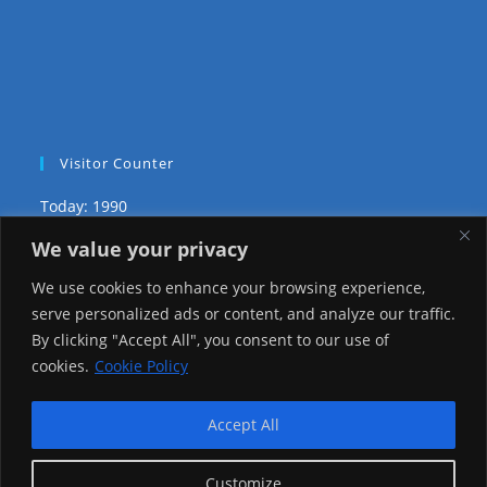
Visitor Counter
Today: 1990
We value your privacy
Yesterday: 2148
We use cookies to enhance your browsing experience,
This Week: 20946
serve personalized ads or content, and analyze our traffic.
By clicking "Accept All", you consent to our use of
This Month: 70219
cookies.
Cookie Policy
Total Visitors:
1218038
Accept All
Customize