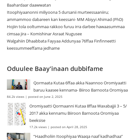
Baahardaar daawwatan
Itoophiyaanonni miliyoona 5 dursanii murteessaaniiru;
ammammoo dabareen kan keessani- MM Abiyyi Ahimad (PhD)
Hojiin tola ooltummaa rakkoo furuu irra darbee hawaasummaa
cimsaa jira – Komishinar Asraat Nugusee
Walgahiin Dhaabbata Fayyaa Addunyaa 76ffaa Finfinneetti
keessummeeffama jedhame
Oduulee Baay'inaan dubbifame
Qormaata Kutaa 6ffaa akka Naannoo Oromiyaatti
baruu kaasee kennama- Biiroo Barnoota Oromiyaa
84.2k views
|
posted on June 2, 2025
Oromiyaatti Qormaanni Kutaa 8ffaa Waxabajjii 3 – 5/
2017 akka kennamu Biiroon Barnoota Oromiyaa
beeksise
17.2k views
|
posted on April 28, 2025
“Haadholiin Itoophiyaa Waaqa naaf kadhadhaa”