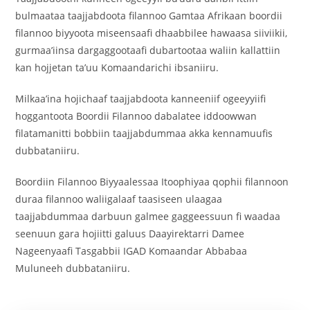
bulmaataa taajjabdoota filannoo Gamtaa Afrikaan boordii
filannoo biyyoota miseensaafi dhaabbilee hawaasa siiviikii,
gurmaa’iinsa dargaggootaafi dubartootaa waliin kallattiin
kan hojjetan ta’uu Komaandarichi ibsaniiru.
Milkaa’ina hojichaaf taajjabdoota kanneeniif ogeeyyiifi
hoggantoota Boordii Filannoo dabalatee iddoowwan
filatamanitti bobbiin taajjabdummaa akka kennamuufis
dubbataniiru.
Boordiin Filannoo Biyyaalessaa Itoophiyaa qophii filannoon
duraa filannoo waliigalaaf taasiseen ulaagaa
taajjabdummaa darbuun galmee gaggeessuun fi waadaa
seenuun gara hojiitti galuus Daayirektarri Damee
Nageenyaafi Tasgabbii IGAD Komaandar Abbabaa
Muluneeh dubbataniiru.