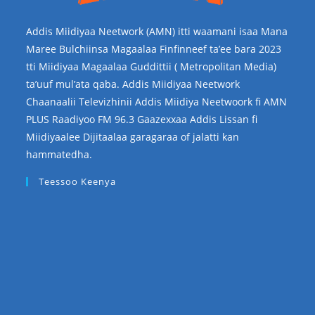
Addis Miidiyaa Neetwork (AMN) itti waamani isaa Mana
Maree Bulchiinsa Magaalaa Finfinneef ta’ee bara 2023
tti Miidiyaa Magaalaa Guddittii ( Metropolitan Media)
ta’uuf mul’ata qaba. Addis Miidiyaa Neetwork
Chaanaalii Televizhinii Addis Miidiya Neetwoork fi AMN
PLUS Raadiyoo FM 96.3 Gaazexxaa Addis Lissan fi
Miidiyaalee Dijitaalaa garagaraa of jalatti kan
hammatedha.
Teessoo Keenya