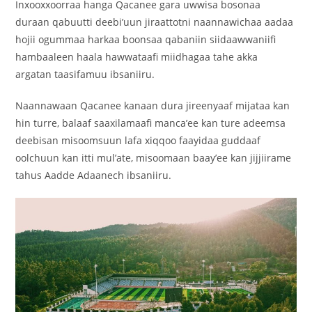
Inxooxxoorraa hanga Qacanee gara uwwisa bosonaa
duraan qabuutti deebi’uun jiraattotni naannawichaa aadaa
hojii ogummaa harkaa boonsaa qabaniin siidaawwaniifi
hambaaleen haala hawwataafi miidhagaa tahe akka
argatan taasifamuu ibsaniiru.
Naannawaan Qacanee kanaan dura jireenyaaf mijataa kan
hin turre, balaaf saaxilamaafi manca’ee kan ture adeemsa
deebisan misoomsuun lafa xiqqoo faayidaa guddaaf
oolchuun kan itti mul’ate, misoomaan baay’ee kan jijjiirame
tahus Aadde Adaanech ibsaniiru.