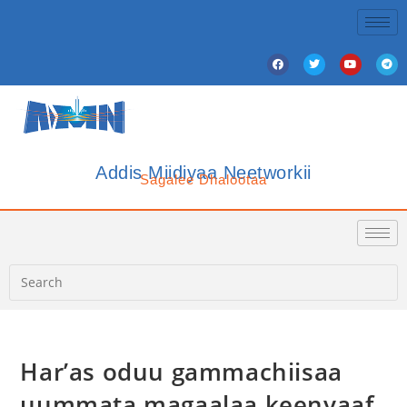
Addis Miidiyaa Neetworkii
Sagalee Dhalootaa
Har’as oduu gammachiisaa
uummata magaalaa keenyaaf