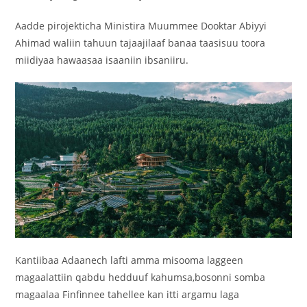
Aadde pirojekticha Ministira Muummee Dooktar Abiyyi
Ahimad waliin tahuun tajaajilaaf banaa taasisuu toora
miidiyaa hawaasaa isaaniin ibsaniiru.
Kantiibaa Adaanech lafti amma misooma laggeen
magaalattiin qabdu hedduuf kahumsa,bosonni somba
magaalaa Finfinnee tahellee kan itti argamu laga