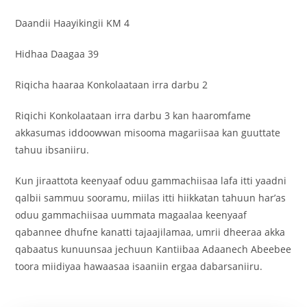
Daandii Haayikingii KM 4
Hidhaa Daagaa 39
Riqicha haaraa Konkolaataan irra darbu 2
Riqichi Konkolaataan irra darbu 3 kan haaromfame
akkasumas iddoowwan misooma magariisaa kan guuttate
tahuu ibsaniiru.
Kun jiraattota keenyaaf oduu gammachiisaa lafa itti yaadni
qalbii sammuu sooramu, miilas itti hiikkatan tahuun har’as
oduu gammachiisaa uummata magaalaa keenyaaf
qabannee dhufne kanatti tajaajilamaa, umrii dheeraa akka
qabaatus kunuunsaa jechuun Kantiibaa Adaanech Abeebee
toora miidiyaa hawaasaa isaaniin ergaa dabarsaniiru.