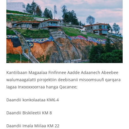
Kantiibaan Magaalaa Finfinnee Aadde Adaanech Abeebee
walumaagalatti pirojektiin deebisanii misoomsuufi qarqara
lagaa Inxooxxoorraa hanga Qacanee;
Daandii konkolaataa KM6.4
Daandii Biskileetii KM 8
Daandii Imala Miilaa KM 22