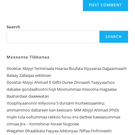
Search
SEARCH
Maxxansa Tibbanaa
Dooktar Abiyyi Terminaala Haaraa Buufata Xiyyaaraa Dajjaazmaach
Balaay Zallaqaa eebbisan
Dooktar Abiyyi Ahimad fi Giiftii Duree Zinnaash Taayyaachoo
dabalee qondaaltootni hojii Mootummaa misooma magaalaa
Baahardaar daawwatan
Itoophiyaanonni miliyoona 5 dursanii murteessaaniiru;
ammammoo dabareen kan keessani- MM Abiyyi Ahimad (PhD)
Hojiin tola ooltummaa rakkoo furuu irra darbee hawaasummaa
cimsaa jira – Komishinar Asraat Nugusee
Walgahiin Dhaabbata Fayyaa Addunyaa 76ffaa Finfinneetti