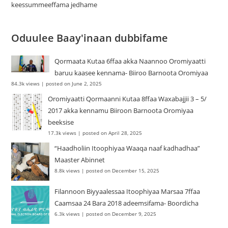
keessummeeffama jedhame
Oduulee Baay'inaan dubbifame
Qormaata Kutaa 6ffaa akka Naannoo Oromiyaatti
baruu kaasee kennama- Biiroo Barnoota Oromiyaa
84.3k views
|
posted on June 2, 2025
Oromiyaatti Qormaanni Kutaa 8ffaa Waxabajjii 3 – 5/
2017 akka kennamu Biiroon Barnoota Oromiyaa
beeksise
17.3k views
|
posted on April 28, 2025
“Haadholiin Itoophiyaa Waaqa naaf kadhadhaa”
Maaster Abinnet
8.8k views
|
posted on December 15, 2025
Filannoon Biyyaalessaa Itoophiyaa Marsaa 7ffaa
Caamsaa 24 Bara 2018 adeemsifama- Boordicha
6.3k views
|
posted on December 9, 2025