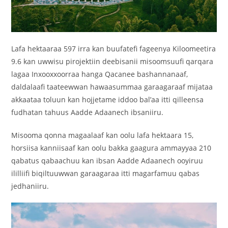
Lafa hektaaraa 597 irra kan buufatefi fageenya Kiloomeetira
9.6 kan uwwisu pirojektiin deebisanii misoomsuufi qarqara
lagaa Inxooxxoorraa hanga Qacanee bashannanaaf,
daldalaafi taateewwan hawaasummaa garaagaraaf mijataa
akkaataa toluun kan hojjetame iddoo bal’aa itti qilleensa
fudhatan tahuus Aadde Adaanech ibsaniiru.
Misooma qonna magaalaaf kan oolu lafa hektaara 15,
horsiisa kanniisaaf kan oolu bakka gaagura ammayyaa 210
qabatus qabaachuu kan ibsan Aadde Adaanech ooyiruu
ililliifi biqiltuuwwan garaagaraa itti magarfamuu qabas
jedhaniiru.