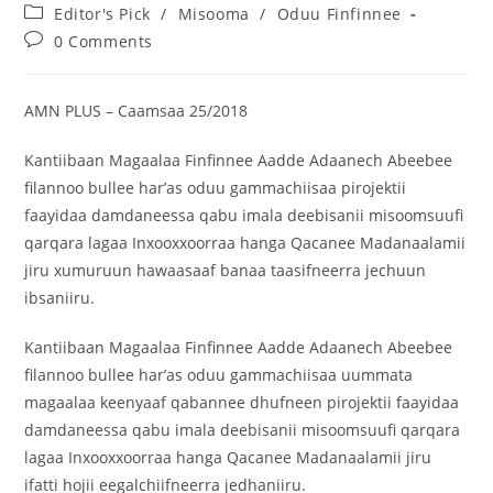
Editor's Pick
/
Misooma
/
Oduu Finfinnee
0 Comments
AMN PLUS – Caamsaa 25/2018
Kantiibaan Magaalaa Finfinnee Aadde Adaanech Abeebee
filannoo bullee har’as oduu gammachiisaa pirojektii
faayidaa damdaneessa qabu imala deebisanii misoomsuufi
qarqara lagaa Inxooxxoorraa hanga Qacanee Madanaalamii
jiru xumuruun hawaasaaf banaa taasifneerra jechuun
ibsaniiru.
Kantiibaan Magaalaa Finfinnee Aadde Adaanech Abeebee
filannoo bullee har’as oduu gammachiisaa uummata
magaalaa keenyaaf qabannee dhufneen pirojektii faayidaa
damdaneessa qabu imala deebisanii misoomsuufi qarqara
lagaa Inxooxxoorraa hanga Qacanee Madanaalamii jiru
ifatti hojii eegalchiifneerra jedhaniiru.