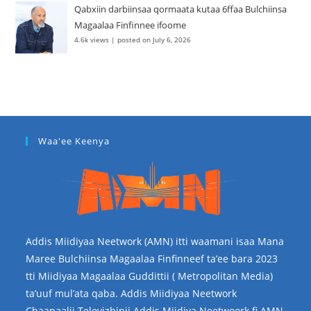
Qabxiin darbiinsaa qormaata kutaa 6ffaa Bulchiinsa
Magaalaa Finfinnee ifoome
4.6k views
|
posted on July 6, 2026
Waa'ee Keenya
Addis Miidiyaa Neetwork (AMN) itti waamani isaa Mana
Maree Bulchiinsa Magaalaa Finfinneef ta’ee bara 2023
tti Miidiyaa Magaalaa Guddittii ( Metropolitan Media)
ta’uuf mul’ata qaba. Addis Miidiyaa Neetwork
Chaanaalii Televizhinii Addis Miidiya Neetwoork fi AMN