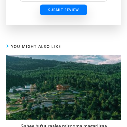
SUBMIT REVIEW
YOU MIGHT ALSO LIKE
Gahee bu’uuraalee misooma magariisaa