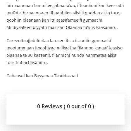
hirmaannaan lammilee jabaa ta’uu, iftoominni kan keessatti
mul’ate, hirnaannaan dhaabbilee siivilii guddaa akka ture,
qophiin olaanaan kan itti taasifamee fi gumaachi
Miidiyaaleen biyyatti taasisan Olaanaa ta’uus kaasaniiru.
Gareen taajjabdootaa lameen ibsa isaaniin gumaachi
mootummaan Itoophiyaa milkaa’ina filannoo kanaaf taasise
olaanaa ta’uu kaasanii, filannichi hunda hammataa akka
ture hubachiisaniiru.
Gabaasni kan Bayyanaa Taaddasaati
0 Reviews ( 0 out of 0 )