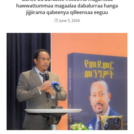
hawwattummaa magaalaa dabalurraa hanga
jijjiirama qabeenya qilleensaa eeguu
June 5, 2026