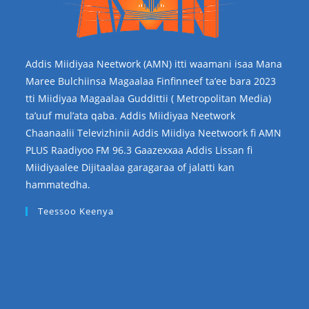
Addis Miidiyaa Neetwork (AMN) itti waamani isaa Mana
Maree Bulchiinsa Magaalaa Finfinneef ta’ee bara 2023
tti Miidiyaa Magaalaa Guddittii ( Metropolitan Media)
ta’uuf mul’ata qaba. Addis Miidiyaa Neetwork
Chaanaalii Televizhinii Addis Miidiya Neetwoork fi AMN
PLUS Raadiyoo FM 96.3 Gaazexxaa Addis Lissan fi
Miidiyaalee Dijitaalaa garagaraa of jalatti kan
hammatedha.
Teessoo Keenya