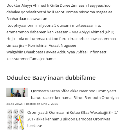
Dooktar Abiyyi Ahimad fi Giiftii Duree Zinnaash Taayyaachoo
dabalee qondaaltootni hojii Mootummaa misooma magaalaa
Baahardaar daawwatan
Itoophiyaanonni miliyoona 5 dursanii murteessaaniiru;
ammammoo dabareen kan keessani- MM Abiyyi Ahimad (PhD)
Hojiin tola ooltummaa rakkoo furuu irra darbee hawaasummaa
cimsaa jira – Komishinar Asraat Nugusee
Walgahiin Dhaabbata Fayyaa Addunyaa 76ffaa Finfinneetti
keessummeeffama jedhame
Oduulee Baay'inaan dubbifame
Qormaata Kutaa 6ffaa akka Naannoo Oromiyaatti
baruu kaasee kennama- Biiroo Barnoota Oromiyaa
84.4k views
|
posted on June 2, 2025
Oromiyaatti Qormaanni Kutaa 8ffaa Waxabajjii 3 – 5/
2017 akka kennamu Biiroon Barnoota Oromiyaa
beeksise