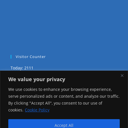
Visitor Counter
Today: 2111
We value your privacy
Yesterday: 3735
We use cookies to enhance your browsing experience,
This Week: 29709
serve personalized ads or content, and analyze our traffic.
By clicking "Accept All", you consent to our use of
This Month: 78982
cookies.
Cookie Policy
Total Visitors:
1226801
Accept All