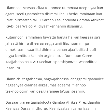
Filannoon Marsaa 7ffaa Kutannoo uummata Itoophiyaa kan
agarsiiseefi Qaamoleen dhimmi ilaalu heddumminaan kan
irrati hirmaatan ta’uu Gareen Taajjabdoota Gamtaa Afrikaafi
IGAD Ibsa Waloo Miidiyaaf kennaniin ibsaniiru.
Kutannoon lammileen biyyattii hanga halkan keessaa sa’a
jahaatti hiriira dheeraa eeggatanii filachuun mirga
dimokiraasii isaaniitti dhimma bahan ajaa’ibsiifachuufi
biyya kamittuu kan hin argine ta’uu Dursituun Garee
Taajjabdootaa IGAD Dooktar Ispeeshiyoozaa Waandiiraa
ibsaniiru.
Filannichi tasgabba’aa, naga-qabeessa, deeggarsi qaamolee
nageenyaa olaanaa akkasumas adeemsi filannoo
teeknooloojiin kan deeggaramee ta’uus ibsaniiru.
Dursaan garee taajjabdoota Gamtaa Afrikaa Pirezidaantiin
Keenyaa Duraanii Uhuruu Keeniyaataan gama isaaniin