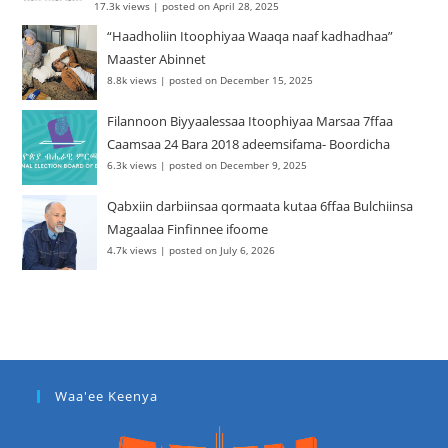
17.3k views
|
posted on April 28, 2025
“Haadholiin Itoophiyaa Waaqa naaf kadhadhaa”
Maaster Abinnet
8.8k views
|
posted on December 15, 2025
Filannoon Biyyaalessaa Itoophiyaa Marsaa 7ffaa
Caamsaa 24 Bara 2018 adeemsifama- Boordicha
6.3k views
|
posted on December 9, 2025
Qabxiin darbiinsaa qormaata kutaa 6ffaa Bulchiinsa
Magaalaa Finfinnee ifoome
4.7k views
|
posted on July 6, 2026
Waa'ee Keenya