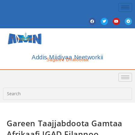
Addis Miidiyaa Neetworkii
Sagalee Dhalootaa
Gareen Taajjabdoota Gamtaa
Afrikaafi IGAD Filannoo