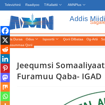
Televizhinii
Raadiyoo
T/Kallattii
AMNPlus
Addis Miid
Sagal
Fuula Duraa
Oduu
Ispoortii
Qorii Dilbataa
Og-Artii
So
Keessummaa Qorii
Jeequmsi Somaaliyaa
Furamuu Qaba- IGAD