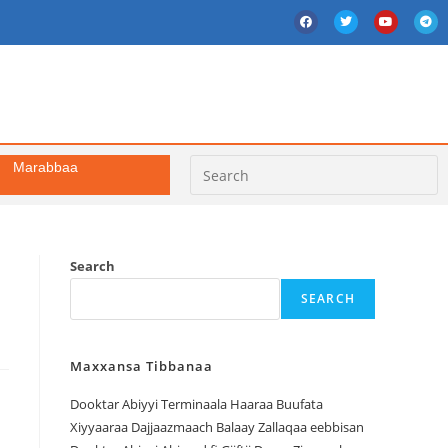
Marabbaa
Search
SEARCH
Maxxansa Tibbanaa
Dooktar Abiyyi Terminaala Haaraa Buufata
Xiyyaaraa Dajjaazmaach Balaay Zallaqaa eebbisan