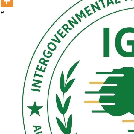
Dooktar Abiyyi Terminaala Haaraa
Buufata Xiyyaaraa Dajjaazmaach Balaay
Zallaqaa eebbisan
August 6, 2026