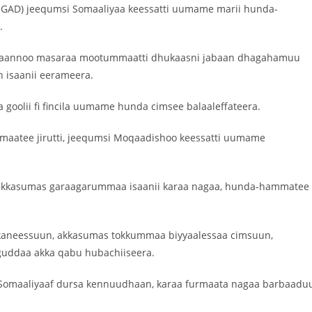
GAD) jeequmsi Somaaliyaa keessatti uumame marii hunda-
.
 naannoo masaraa mootummaatti dhukaasni jabaan dhagahamuu
 isaanii eerameera.
 goolii fi fincila uumame hunda cimsee balaaleffateera.
mmaatee jirutti, jeequmsi Moqaadishoo keessatti uumame
kkasumas garaagarummaa isaanii karaa nagaa, hunda-hammatee 
irkaneessuun, akkasumas tokkummaa biyyaalessaa cimsuun,
 guddaa akka qabu hubachiiseera.
omaaliyaaf dursa kennuudhaan, karaa furmaata nagaa barbaadu