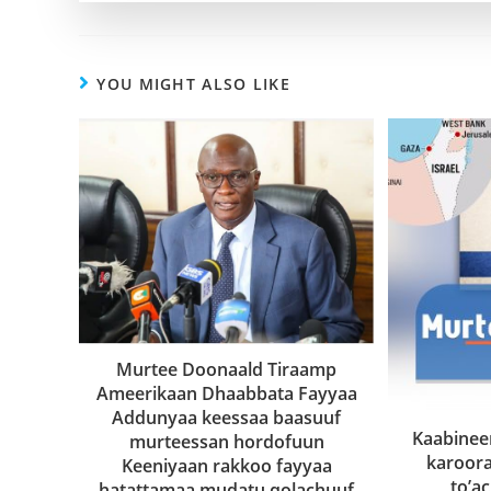
YOU MIGHT ALSO LIKE
Murtee Doonaald Tiraamp
Ameerikaan Dhaabbata Fayyaa
Addunyaa keessaa baasuuf
Kaabinee
murteessan hordofuun
karoor
Keeniyaan rakkoo fayyaa
to’a
hatattamaa mudatu qolachuuf