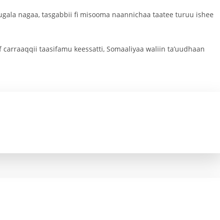
gala nagaa, tasgabbii fi misooma naannichaa taatee turuu ishee
 carraaqqii taasifamu keessatti, Somaaliyaa waliin ta’uudhaan