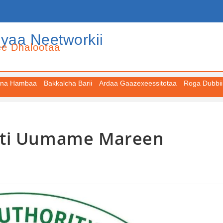
iyaa Neetworkii
ee Dhalootaa
na Hambaa
Bakkalcha Barii
Ardaa Gaazexeessitotaa
Roga Dubbii
tti Uumame Mareen