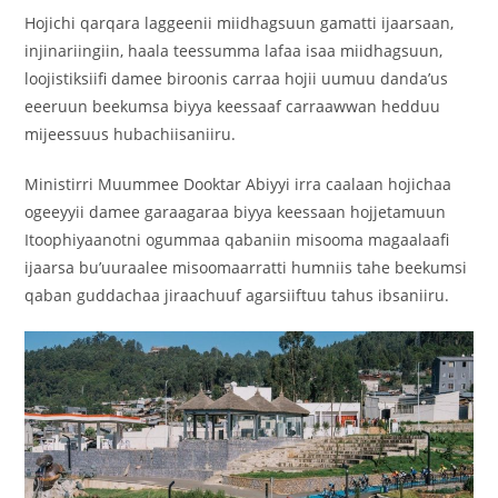
Hojichi qarqara laggeenii miidhagsuun gamatti ijaarsaan,
injinariingiin, haala teessumma lafaa isaa miidhagsuun,
loojistiksiifi damee biroonis carraa hojii uumuu danda’us
eeeruun beekumsa biyya keessaaf carraawwan hedduu
mijeessuus hubachiisaniiru.
Ministirri Muummee Dooktar Abiyyi irra caalaan hojichaa
ogeeyyii damee garaagaraa biyya keessaan hojjetamuun
Itoophiyaanotni ogummaa qabaniin misooma magaalaafi
ijaarsa bu’uuraalee misoomaarratti humniis tahe beekumsi
qaban guddachaa jiraachuuf agarsiiftuu tahus ibsaniiru.