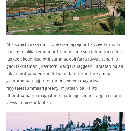
Misoomichi akka umrii dheeraa tajaajiluuf xiyyeeffannoon
sana gitu akka kennamuuf kan ibsame yoo tahuu kana dura
laggeen keemikaalotni summaa’oofi farra fayyaa tahan itti
gadi lakkifaman, jiraattotni qarqara laggeenii jiraatan balaa
lolaan walqabatee kan itti yaaddaa’an kan ture amma
guutummaatti jijjiiramuun misoomni magariisaa,
fayyaalessummaafi jireenyi mijataan bakka itti
dhandhamamu magaalummaatti jijjiiramuus ergaa isaanii
keessatti gudunfaniiru.