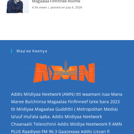
Magaalaa Finfinnee ifoome
4.5k views
|
posted on July 6, 2026
Waa'ee Keenya
Addis Miidiyaa Neetwork (AMN) itti waamani isaa Mana
Maree Bulchiinsa Magaalaa Finfinneef ta’ee bara 2023
tti Miidiyaa Magaalaa Guddittii ( Metropolitan Media)
ta’uuf mul’ata qaba. Addis Miidiyaa Neetwork
Chaanaalii Televizhinii Addis Miidiya Neetwoork fi AMN
PLUS Raadiyoo FM 96.3 Gaazexxaa Addis Lissan fi