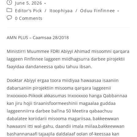
June 5, 2026
Editor's Pick
/
Itoophiyaa
/
Oduu Finfinnee
0 Comments
AMN PLUS – Caamsaa 28/2018
Ministirri Muummee FDRI Abiyyi Ahimad misoomni qarqara
laggeen Finfinnee laggeen miidhagsurra darbee pirojektii
faayidaa dandaneessa qabu tahuu ibsan.
Dooktar Abiyyi ergaa toora miidiyaa hawaasaa isaaniin
dabarsaniin pirojektiin misooma qarqara laggeenii
Inxooxxoo-Piikook akkasumas Inxooxxoo hanga Qabbannaa
kan jiru hojii tiraanisfoormeeshinii magaalaa guddaa
laggeenniirra darbee bal’ina 50 Meetira qabaachuu
dabalatee koriidarii misooma magariisaa, bakkeewwan
hawaasni itti wal-gahu, daandii imala miilaa,bakkeewwan
bashannanaafi tajaajila daldalaaf oolan of-keessaa kan