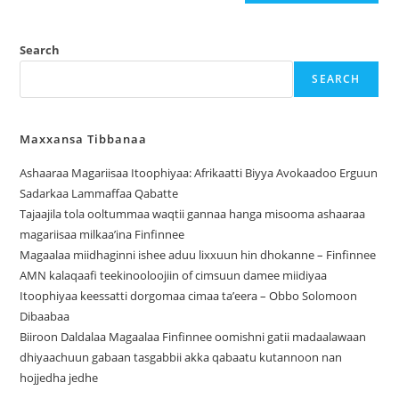
Search
SEARCH
Maxxansa Tibbanaa
Ashaaraa Magariisaa Itoophiyaa: Afrikaatti Biyya Avokaadoo Erguun
Sadarkaa Lammaffaa Qabatte
Tajaajila tola ooltummaa waqtii gannaa hanga misooma ashaaraa
magariisaa milkaa’ina Finfinnee
Magaalaa miidhaginni ishee aduu lixxuun hin dhokanne – Finfinnee
‎AMN kalaqaafi teekinooloojiin of cimsuun damee miidiyaa
Itoophiyaa keessatti dorgomaa cimaa ta’eera – Obbo Solomoon
Dibaabaa
Biiroon Daldalaa Magaalaa Finfinnee oomishni gatii madaalawaan
dhiyaachuun gabaan tasgabbii akka qabaatu kutannoon nan
hojjedha jedhe