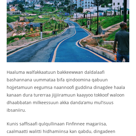
Haaluma walfakkaatuun bakkeewwan daldalaafi
bashannana uummataa bifa qindoomina qabuun
hojjetamuun eegumsa naannoofi guddina dinagdee haala
kanaan dura turerraa jijjiiramuun kaayyoo tokkoof waloon
dhaabbatan milkeessuun akka danda’amu mul’isuus
ibsaniiru.
Kunis saffisaafi qulqullinaan Finfinnee magariisa,
caalmaatti walitti hidhamiinsa kan qabdu, dingadeen