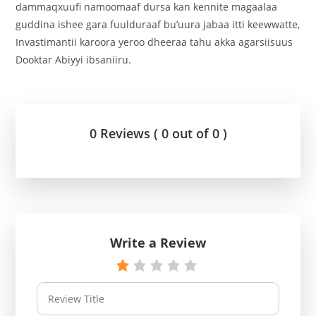
dammaqxuufi namoomaaf dursa kan kennite magaalaa
guddina ishee gara fuulduraaf bu’uura jabaa itti keewwatte,
Invastimantii karoora yeroo dheeraa tahu akka agarsiisuus
Dooktar Abiyyi ibsaniiru.
0 Reviews ( 0 out of 0 )
Write a Review