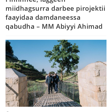
miidhagsurra darbee pirojektii
faayidaa damdaneessa
qabudha – MM Abiyyi Ahimad