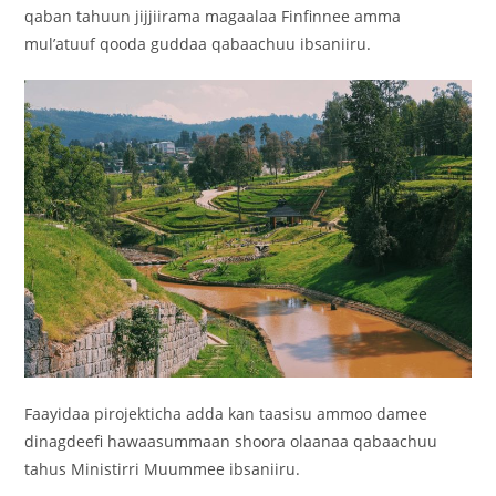
qaban tahuun jijjiirama magaalaa Finfinnee amma
mul’atuuf qooda guddaa qabaachuu ibsaniiru.
Faayidaa pirojekticha adda kan taasisu ammoo damee
dinagdeefi hawaasummaan shoora olaanaa qabaachuu
tahus Ministirri Muummee ibsaniiru.