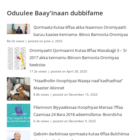
Oduulee Baay'inaan dubbifame
Qormaata Kutaa 6ffaa akka Naannoo Oromiyaatti
baruu kaasee kennama- Biiroo Barnoota Oromiyaa
84.2k views
|
posted on June 2, 2025
Oromiyaatti Qormaanni Kutaa 8ffaa Waxabajjii 3 – 5/
2017 akka kennamu Biiroon Barnoota Oromiyaa
beeksise
17.2k views
|
posted on April 28, 2025
“Haadholiin Itoophiyaa Waaqa naaf kadhadhaa”
Maaster Abinnet
8.8k views
|
posted on December 15, 2025
Filannoon Biyyaalessaa Itoophiyaa Marsaa 7ffaa
Caamsaa 24 Bara 2018 adeemsifama- Boordicha
6.3k views
|
posted on December 9, 2025
Qabxiin darbiinsaa qormaata kutaa 6ffaa Bulchiinsa