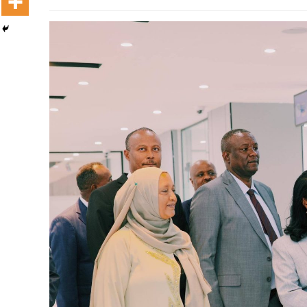
Dooktar Abiyyi Terminaala Haaraa
Buufata Xiyyaaraa Dajjaazmaach Balaay
Zallaqaa eebbisan
August 6, 2026