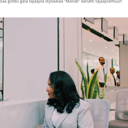
giddu gala tajaajila dijitaalaa “Masob” kanatti tajaajilamuun