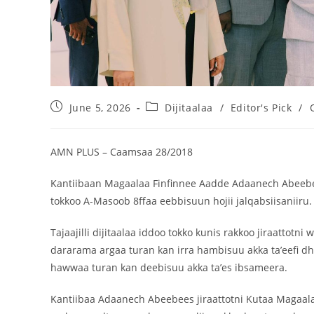
June 5, 2026
Dijitaalaa
/
Editor's Pick
/
AMN PLUS – Caamsaa 28/2018
Kantiibaan Magaalaa Finfinnee Aadde Adaanech Abeebee 
tokkoo A-Masoob 8ffaa eebbisuun hojii jalqabsiisaniiru.
Tajaajilli dijitaalaa iddoo tokko kunis rakkoo jiraattotn
dararama argaa turan kan irra hambisuu akka ta’eefi dhe
hawwaa turan kan deebisuu akka ta’es ibsameera.
Kantiibaa Adaanech Abeebees jiraattotni Kutaa Magaalaa