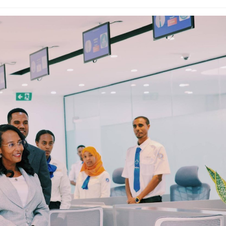
Dooktar Abiyyi Ahimad fi Giiftii Duree
Zinnaash Taayyaachoo dabalee
qondaaltootni hojii Mootummaa misooma
magaalaa Baahardaar daawwatan
August 6, 2026