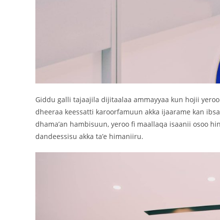
Giddu galli tajaajila dijitaalaa ammayyaa kun hojii yero
dheeraa keessatti karoorfamuun akka ijaarame kan ibsan 
dhama’an hambisuun, yeroo fi maallaqa isaanii osoo hin 
dandeessisu akka ta’e himaniiru.