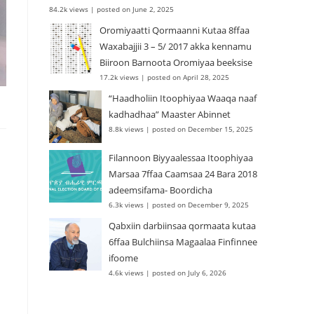
84.2k views
|
posted on June 2, 2025
Oromiyaatti Qormaanni Kutaa 8ffaa
Waxabajjii 3 – 5/ 2017 akka kennamu
Biiroon Barnoota Oromiyaa beeksise
17.2k views
|
posted on April 28, 2025
“Haadholiin Itoophiyaa Waaqa naaf
kadhadhaa” Maaster Abinnet
8.8k views
|
posted on December 15, 2025
Filannoon Biyyaalessaa Itoophiyaa
Marsaa 7ffaa Caamsaa 24 Bara 2018
adeemsifama- Boordicha
6.3k views
|
posted on December 9, 2025
Qabxiin darbiinsaa qormaata kutaa
6ffaa Bulchiinsa Magaalaa Finfinnee
ifoome
4.6k views
|
posted on July 6, 2026