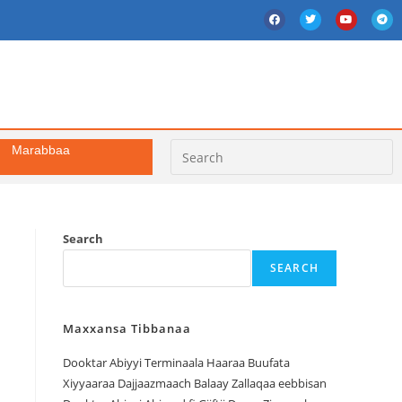
Marabbaa
Search
SEARCH
Maxxansa Tibbanaa
Dooktar Abiyyi Terminaala Haaraa Buufata
Xiyyaaraa Dajjaazmaach Balaay Zallaqaa eebbisan