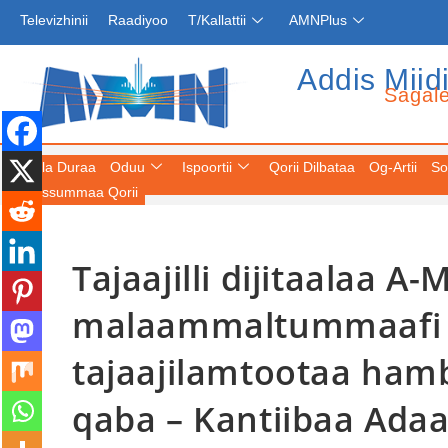
Televizhinii
Raadiyoo
T/Kallattii
AMNPlus
Addis Miid
Sagal
Fuula Duraa
Oduu
Ispoortii
Qorii Dilbataa
Og-Artii
So
Keessummaa Qorii
Tajaajilli dijitaalaa A
malaammaltummaafi d
tajaajilamtootaa ha
qaba – Kantiibaa Ada