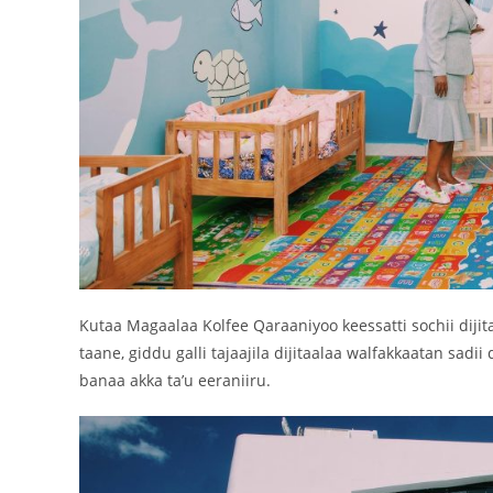
Kutaa Magaalaa Kolfee Qaraaniyoo keessatti sochii dij
taane, giddu galli tajaajila dijitaalaa walfakkaatan s
banaa akka ta’u eeraniiru.