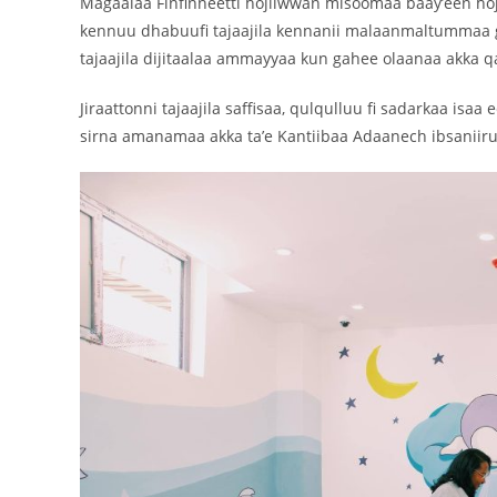
Magaalaa Finfinneetti hojiiwwan misoomaa baay’een hoj
kennuu dhabuufi tajaajila kennanii malaanmaltummaa g
tajaajila dijitaalaa ammayyaa kun gahee olaanaa akka 
Jiraattonni tajaajila saffisaa, qulqulluu fi sadarkaa is
sirna amanamaa akka ta’e Kantiibaa Adaanech ibsaniiru