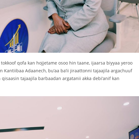
o tokkoof qofa kan hojjetame osoo hin taane, ijaarsa biyyaa yeroo
Kantiibaa Adaanech, bu’aa ba’ii jiraattonni tajaajila argachuuf
qisaasin tajaajila barbaadan argatanii akka debi’anif kan