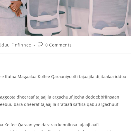
Oduu Finfinnee
0 Comments
Kutaa Magaalaa Kolfee Qaraaniyootti tajaajila dijitaalaa iddoo
i waggoota dheeraaf tajaajila argachuuf jecha deddebbi’iinsaan
ebuu bara dheeraf tajaajila si’ataafi saffisa qabu argachuuf
 Kolfee Qaraaniyoo dararaa kenniinsa tajaajilaafi