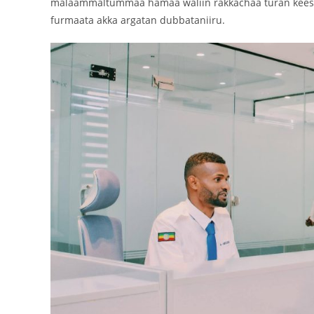
malaammaltummaa hamaa waliin rakkachaa turan keessaa 
furmaata akka argatan dubbataniiru.