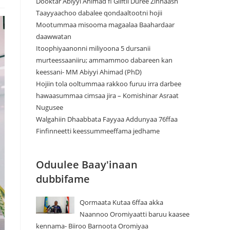
Dooktar Abiyyi Ahimad fi Giiftii Duree Zinnaash
Taayyaachoo dabalee qondaaltootni hojii
Mootummaa misooma magaalaa Baahardaar
daawwatan
Itoophiyaanonni miliyoona 5 dursanii
murteessaaniiru; ammammoo dabareen kan
keessani- MM Abiyyi Ahimad (PhD)
Hojiin tola ooltummaa rakkoo furuu irra darbee
hawaasummaa cimsaa jira – Komishinar Asraat
Nugusee
Walgahiin Dhaabbata Fayyaa Addunyaa 76ffaa
Finfinneetti keessummeeffama jedhame
Oduulee Baay'inaan
dubbifame
Qormaata Kutaa 6ffaa akka
Naannoo Oromiyaatti baruu kaasee
kennama- Biiroo Barnoota Oromiyaa