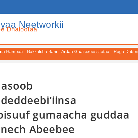
iyaa Neetworkii
ee Dhalootaa
na Hambaa
Bakkalcha Barii
Ardaa Gaazexeessitotaa
Roga Dubbii
-Masoob
eddeebi’iinsa
mbisuuf gumaacha guddaa
anech Abeebee