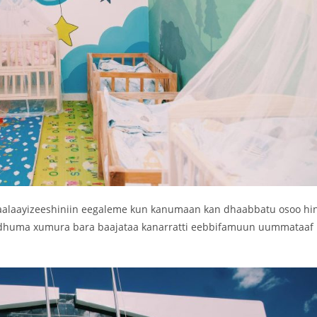
itaalaayizeeshiniin eegaleme kun kanumaan kan dhaabbatu osoo hi
adii dhuma xumura bara baajataa kanarratti eebbifamuun uummataaf