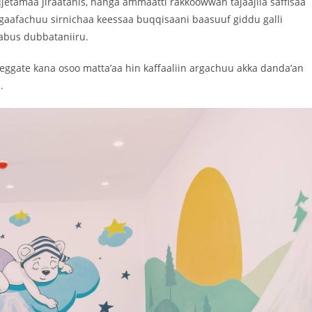
jetamaa jiraatanis, hanga ammaatti rakkoowwan tajaajila saffisaa
aafachuu sirnichaa keessaa buqqisaani baasuuf giddu galli
qabus dubbataniiru.
aa eeggate kana osoo matta’aa hin kaffaaliin argachuu akka danda’an
.