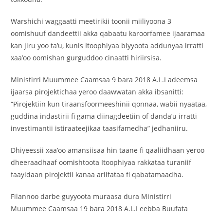
Warshichi waggaatti meetirikii toonii miiliyoona 3
oomishuuf dandeettii akka qabaatu karoorfamee ijaaramaa
kan jiru yoo ta’u, kunis Itoophiyaa biyyoota addunyaa irratti
xaa’oo oomishan gurguddoo cinaatti hiriirsisa.
Ministirri Muummee Caamsaa 9 bara 2018 A.L.I adeemsa
ijaarsa pirojektichaa yeroo daawwatan akka ibsanitti:
“Pirojektiin kun tiraansfoormeeshinii qonnaa, wabii nyaataa,
guddina indastirii fi gama diinagdeetiin of danda’u irratti
investimantii istiraateejikaa taasifamedha” jedhaniiru.
Dhiyeessii xaa’oo amansiisaa hin taane fi qaaliidhaan yeroo
dheeraadhaaf oomishtoota Itoophiyaa rakkataa turaniif
faayidaan pirojektii kanaa ariifataa fi qabatamaadha.
Filannoo darbe guyyoota muraasa dura Ministirri
Muummee Caamsaa 19 bara 2018 A.L.I eebba Buufata