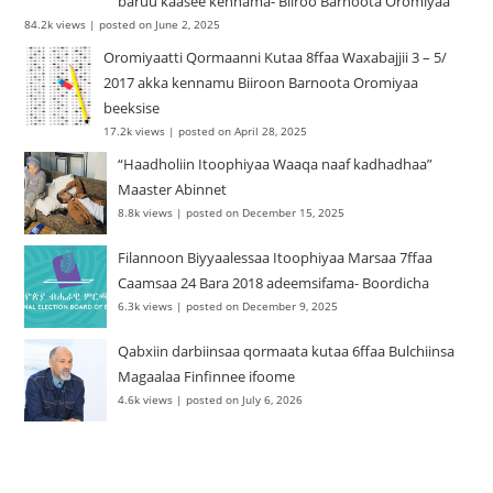
baruu kaasee kennama- Biiroo Barnoota Oromiyaa
84.2k views
|
posted on June 2, 2025
Oromiyaatti Qormaanni Kutaa 8ffaa Waxabajjii 3 – 5/
2017 akka kennamu Biiroon Barnoota Oromiyaa
beeksise
17.2k views
|
posted on April 28, 2025
“Haadholiin Itoophiyaa Waaqa naaf kadhadhaa”
Maaster Abinnet
8.8k views
|
posted on December 15, 2025
Filannoon Biyyaalessaa Itoophiyaa Marsaa 7ffaa
Caamsaa 24 Bara 2018 adeemsifama- Boordicha
6.3k views
|
posted on December 9, 2025
Qabxiin darbiinsaa qormaata kutaa 6ffaa Bulchiinsa
Magaalaa Finfinnee ifoome
4.6k views
|
posted on July 6, 2026