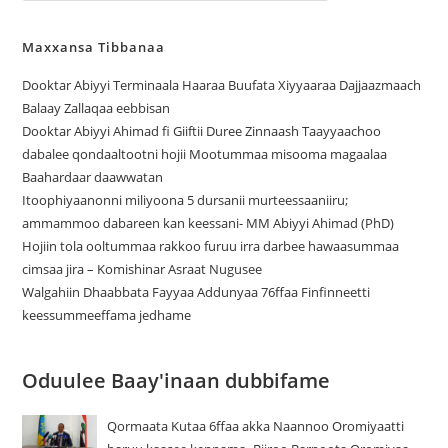
Maxxansa Tibbanaa
Dooktar Abiyyi Terminaala Haaraa Buufata Xiyyaaraa Dajjaazmaach
Balaay Zallaqaa eebbisan
Dooktar Abiyyi Ahimad fi Giiftii Duree Zinnaash Taayyaachoo
dabalee qondaaltootni hojii Mootummaa misooma magaalaa
Baahardaar daawwatan
Itoophiyaanonni miliyoona 5 dursanii murteessaaniiru;
ammammoo dabareen kan keessani- MM Abiyyi Ahimad (PhD)
Hojiin tola ooltummaa rakkoo furuu irra darbee hawaasummaa
cimsaa jira – Komishinar Asraat Nugusee
Walgahiin Dhaabbata Fayyaa Addunyaa 76ffaa Finfinneetti
keessummeeffama jedhame
Oduulee Baay'inaan dubbifame
Qormaata Kutaa 6ffaa akka Naannoo Oromiyaatti