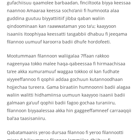
gufachiisuu qaamolee barbaadan, finciltoota biyya keessaa
naannoo Amaaraa keessa socho’anii fi humnoota alaa
guddina guutuu biyyattiitiif jibba qaban waliin
qindoominaan kan raawwataman yoo ta’u; kaayyoon
isaaniis Itoophiyaa keessatti tasgabbii dhabuu fi jeeqama
filannoo uumuuf karoorra badii dhufe hordofeeti.
Mootummaan filannoon waliigalaa 7ffaan rakkoo
nageenyaa tokko malee haqa-qabeessaa fi hirmaachisaa
ta’ee akka xumuramuuf waggaa tokkoo ol kan fudhate
xiyyeeffannoo fi qophii addaa gochuun kutannoodhaan
hojjechaa tureera. Gama biraatiin humnoonni badii alagaa
waliin walitti hidhamiinsa uumuun kaayyoo isaanii badii
galmaan ga’uuf qophii badii fagoo gochaa turaniiru,
filannoon biyyaalessaa akka hin gaggeeffamneef carraaqqii
bal’aa taasisaniiru.
Qabatamaanis yeroo dursaa filannoo fi yeroo filannootti