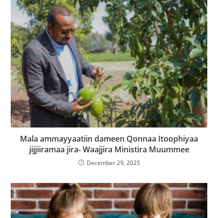
Mala ammayyaatiin dameen Qonnaa Itoophiyaa
jijjiiramaa jira- Waajjira Ministira Muummee
December 29, 2025