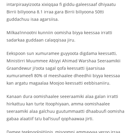
intarpiraayizoota xixiqqaa fi giddu-galeessaaf dhiyaatu
Birrii biliyoona 8.1 irraa gara Birrii biliyoona 50tti
guddachuu isaa agarsiisa.
Milkaa’innootni kunniin oomisha biyya keessaa irratti
sadarkaa guddaan calaqqisaa jiru.
Eekspoon sun xumuramee guyyoota digdama keessatti,
Ministirri Muummee Abiyyi Ahimad Warshaa Seeraamikii
Graandewur ji’oota sagal qofa keessatti ijaarsisaa
xumurameefi 80% ol meeshaalee dheedhii biyya keessaa
kan argatu magaalaa Moojoo keessatti eebbisaniiru.
Kanaan dura oomishaalee seeeraamiki alaa galan irratti
hirkattuu kan turte Itoophiyaan, amma oomishaalee
seeraamiki alaa galchuu guutummaatti dhaabuufi oomisha
gabaa alaatiif ta’u bal’isuuf qophaawaa jirti.
Damee teeknoolojitiinis, misoomni ammayyaa yeroo irraa