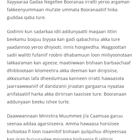
Xayyaaraa Gadaa Negellee Booranaa irratti yeroo argaman
fakkeenyummaan mul’ate ummata Booranaatiif hiika
guddaa qaba ture.
Godinni kun sadarkaa idil-addunyaatti maqaan ittiin
beekamu boquu biyyaa kan gadi qabachiisu akka ture
yaadannoo yeroo dhiyooti; innis hongeedha. Waggoottan
sadii walitti fufaniif roobni dhabamuun loon miiliyoonotaan
lakkaa’aman kan ajjeese, maatiiwwan bishaan barbaachaaf
dhibbootaan kilomeetira akka deeman kan dirqisiise,
akkasumas lafa dheedumsaa kanneen irratti hawaasota
jaarraawwaniif of danda’anii jiraatan gargaarsa nyaataa
ariifataatiif harka akka diriirsan taasisee ture. Booranaan
addunyaan beeku ishee turte.
Daawwannaan Ministira Muummee ji’a Caamsaa garuu
seenaa addaa agarsiiseera. Amma hawaasa horsiisee
bultootaa fi loon isaaniitiif bishaan qulqulluu dhiyeessaa
kan jiran bu’uuraalee misooma bishaania fi jallisiis