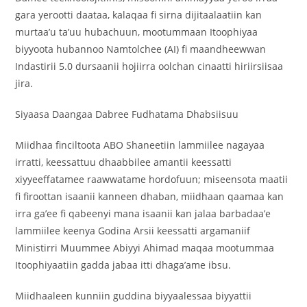
gara yerootti daataa, kalaqaa fi sirna dijitaalaatiin kan
murtaa’u ta’uu hubachuun, mootummaan Itoophiyaa
biyyoota hubannoo Namtolchee (AI) fi maandheewwan
Indastirii 5.0 dursaanii hojiirra oolchan cinaatti hiriirsiisaa
jira.
Siyaasa Daangaa Dabree Fudhatama Dhabsiisuu
Miidhaa finciltoota ABO Shaneetiin lammiilee nagayaa
irratti, keessattuu dhaabbilee amantii keessatti
xiyyeeffatamee raawwatame hordofuun; miseensota maatii
fi firoottan isaanii kanneen dhaban, miidhaan qaamaa kan
irra ga’ee fi qabeenyi mana isaanii kan jalaa barbadaa’e
lammiilee keenya Godina Arsii keessatti argamaniif
Ministirri Muummee Abiyyi Ahimad maqaa mootummaa
Itoophiyaatiin gadda jabaa itti dhaga’ame ibsu.
Miidhaaleen kunniin guddina biyyaalessaa biyyattii