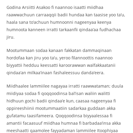
Godina Arsiitti Asakoo fi naannoo isaatti miidhaa
raawwachuun carraaqqii badii hundaa kan taasise yoo ta’u,
haala sana to’achuun humnoonni nageenyaa keenya
humnoota kanneen irratti tarkaanfii qindaa’aa fudhachaa
jiru.
Mootummaan sodaa kanaan fakkatan dammaqinaan
hordofaa kan jiru yoo ta’u, yeroo filannoottis naannoo
biyyattii hedduu keessatti karoorawwan walfakkaatanii
qindaa’an milkaa’inaan fashaleessuu danda’eera.
Miidhaalee lammiilee nagayaa irratti raawwataman; duula
miidiyaa sodaa fi qoqqoodinsa bal’isan waliin walitti
hidhuun gochi badii qindaa’e kun, caasaa nageenyaa fi
oppireeshiinii mootummaatiin sadarkaa guddaan akka
gufatamu taasifameera. Qoqqoodinsa biyyaalessaa fi
amantii facaasuuf miidhaa humnaa fi barbadaa’insa akka
meeshaatti qaamolee fayyadaman lammiilee Itoophiyaa