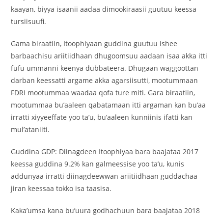
kaayan, biyya isaanii aadaa dimookiraasii guutuu keessa
tursiisuufi.
Gama biraatiin, Itoophiyaan guddina guutuu ishee
barbaachisu ariitiidhaan dhugoomsuu aadaan isaa akka itti
fufu ummanni keenya dubbateera. Dhugaan waggoottan
darban keessatti argame akka agarsiisutti, mootummaan
FDRI mootummaa waadaa qofa ture miti. Gara biraatiin,
mootummaa bu’aaleen qabatamaan itti argaman kan bu’aa
irratti xiyyeeffate yoo ta’u, bu’aaleen kunniinis ifatti kan
mul’ataniiti.
Guddina GDP: Diinagdeen Itoophiyaa bara baajataa 2017
keessa guddina 9.2% kan galmeessise yoo ta’u, kunis
addunyaa irratti diinagdeewwan ariitiidhaan guddachaa
jiran keessaa tokko isa taasisa.
Kaka’umsa kana bu’uura godhachuun bara baajataa 2018