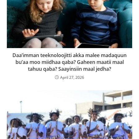
Daa’imman teeknoloojitti akka malee madaquun
bu’aa moo miidhaa qaba? Gaheen maatii maal
tahuu qaba? Saayinsiin maal jedha?
April 27, 2026