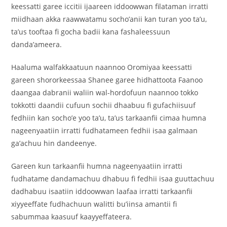
keessatti garee iccitii ijaareen iddoowwan filataman irratti
miidhaan akka raawwatamu socho’anii kan turan yoo ta’u,
ta’us tooftaa fi gocha badii kana fashaleessuun
danda’ameera.
Haaluma walfakkaatuun naannoo Oromiyaa keessatti
gareen shororkeessaa Shanee garee hidhattoota Faanoo
daangaa dabranii waliin wal-hordofuun naannoo tokko
tokkotti daandii cufuun sochii dhaabuu fi gufachiisuuf
fedhiin kan socho’e yoo ta’u, ta’us tarkaanfii cimaa humna
nageenyaatiin irratti fudhatameen fedhii isaa galmaan
ga’achuu hin dandeenye.
Gareen kun tarkaanfii humna nageenyaatiin irratti
fudhatame dandamachuu dhabuu fi fedhii isaa guuttachuu
dadhabuu isaatiin iddoowwan laafaa irratti tarkaanfii
xiyyeeffate fudhachuun walitti bu’iinsa amantii fi
sabummaa kaasuuf kaayyeffateera.