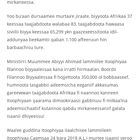
mirkaneessa.
Yoo bu’aan dursaamee murtaa’e jiraate, biyyoota Afriikaa 37
keessaa taajjabdoota walabaa 83, taajjabdoota hawaasa
siviilii biyya keessaa 65,299 ykn gaazexeessitoota idil-
addunyaa beekamtii qaban 1,100 affeeruun hin
barbaachisu ture.
Ministirri Muummee Abiyyi Ahimad lammiilee Itoophiyaa
filannoo biyyaalessaa kana irratti hirmaatan, Boordii
Filannoo Biyyaalessaa fi hojjettoota 350,000 ol bobbaaseef,
humnoota tasgabbii adeemsicha eeganiif akkasumas
gareewwan taajjabdoota Afriikaa fi naannoo kanneen
Itoophiyaan ijaarama dimookiraasii gabbisuu fi milkaa’ina
adeemsichaatiif kutannoo qabdu mirkaneessaniif galata
isaanii dhiyeessu!
Waa’ee guddina Itoophiyaa ilaalchisee lammiileen
Itoophiyaa Caamsaa 24 bara 2018 A.L.I murtee isaanii yeroo