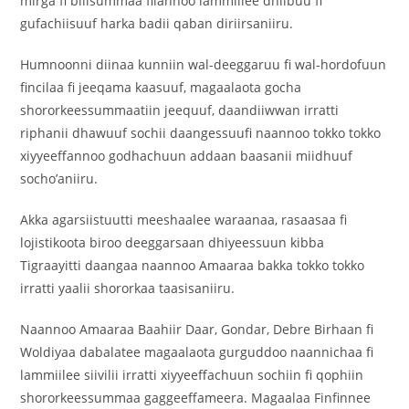
mirga fi bilisummaa filannoo lammiilee dhiibuu fi
gufachiisuuf harka badii qaban diriirsaniiru.
Humnoonni diinaa kunniin wal-deeggaruu fi wal-hordofuun
fincilaa fi jeeqama kaasuuf, magaalaota gocha
shororkeessummaatiin jeequuf, daandiiwwan irratti
riphanii dhawuuf sochii daangessuufi naannoo tokko tokko
xiyyeeffannoo godhachuun addaan baasanii miidhuuf
socho’aniiru.
Akka agarsiistuutti meeshaalee waraanaa, rasaasaa fi
lojistikoota biroo deeggarsaan dhiyeessuun kibba
Tigraayitti daangaa naannoo Amaaraa bakka tokko tokko
irratti yaalii shororkaa taasisaniiru.
Naannoo Amaaraa Baahiir Daar, Gondar, Debre Birhaan fi
Woldiyaa dabalatee magaalaota gurguddoo naannichaa fi
lammiilee siivilii irratti xiyyeeffachuun sochiin fi qophiin
shororkeessummaa gaggeeffameera. Magaalaa Finfinnee