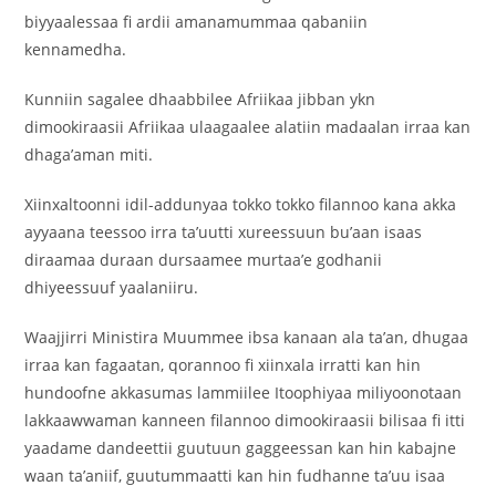
biyyaalessaa fi ardii amanamummaa qabaniin
kennamedha.
Kunniin sagalee dhaabbilee Afriikaa jibban ykn
dimookiraasii Afriikaa ulaagaalee alatiin madaalan irraa kan
dhaga’aman miti.
Xiinxaltoonni idil-addunyaa tokko tokko filannoo kana akka
ayyaana teessoo irra ta’uutti xureessuun bu’aan isaas
diraamaa duraan dursaamee murtaa’e godhanii
dhiyeessuuf yaalaniiru.
Waajjirri Ministira Muummee ibsa kanaan ala ta’an, dhugaa
irraa kan fagaatan, qorannoo fi xiinxala irratti kan hin
hundoofne akkasumas lammiilee Itoophiyaa miliyoonotaan
lakkaawwaman kanneen filannoo dimookiraasii bilisaa fi itti
yaadame dandeettii guutuun gaggeessan kan hin kabajne
waan ta’aniif, guutummaatti kan hin fudhanne ta’uu isaa