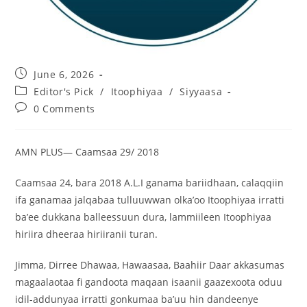
June 6, 2026
Editor's Pick
/
Itoophiyaa
/
Siyyaasa
0 Comments
AMN PLUS— Caamsaa 29/ 2018
Caamsaa 24, bara 2018 A.L.I ganama bariidhaan, calaqqiin
ifa ganamaa jalqabaa tulluuwwan olka’oo Itoophiyaa irratti
ba’ee dukkana balleessuun dura, lammiileen Itoophiyaa
hiriira dheeraa hiriiranii turan.
Jimma, Dirree Dhawaa, Hawaasaa, Baahiir Daar akkasumas
magaalaotaa fi gandoota maqaan isaanii gaazexoota oduu
idil-addunyaa irratti gonkumaa ba’uu hin dandeenye