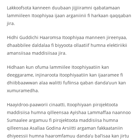
Lakkoofsota kanneen duubaan jijjiiramni qabatamaan
lammiileen Itoophiyaa ijaan arganiinii fi harkaan qaqqaban
jira.
Hidhi Guddichi Haaromsa Itoophiyaa manneen jireenyaa,
dhaabbilee daldalaa fi biyyoota ollaatiif humna elektiriikii
amansiisaa maddisiisaa jira.
Hidhaan kun ofuma lammiilee Itoophiyaatiin kan
deeggarame, injinaroota Itoophiyaatiin kan ijaaramee fi
dhiibbaawwan alaa walitti fufiinsa qaban danda’uun kan
xumuramedha.
Haayidroo-paaworii cinaatti, Itoophiyaan pirojektoota
maddisiisa humna qilleensaa Ayishaa Lammaffaa naannoo
Sumaalee argamuu fi pirojektoota maddisiisa humna
qilleensaa Asallaa Godina Arsiitti argaman fakkaataniin
dhiyeessii humna haaromfamuu danda’u bal’isaa kan jirtu