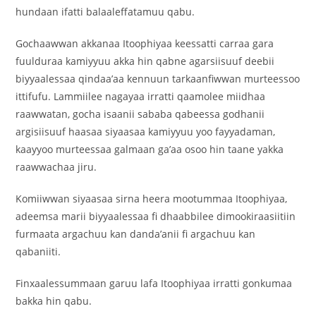
hundaan ifatti balaaleffatamuu qabu.
Gochaawwan akkanaa Itoophiyaa keessatti carraa gara
fuulduraa kamiyyuu akka hin qabne agarsiisuuf deebii
biyyaalessaa qindaa’aa kennuun tarkaanfiwwan murteessoo
ittifufu. Lammiilee nagayaa irratti qaamolee miidhaa
raawwatan, gocha isaanii sababa qabeessa godhanii
argisiisuuf haasaa siyaasaa kamiyyuu yoo fayyadaman,
kaayyoo murteessaa galmaan ga’aa osoo hin taane yakka
raawwachaa jiru.
Komiiwwan siyaasaa sirna heera mootummaa Itoophiyaa,
adeemsa marii biyyaalessaa fi dhaabbilee dimookiraasiitiin
furmaata argachuu kan danda’anii fi argachuu kan
qabaniiti.
Finxaalessummaan garuu lafa Itoophiyaa irratti gonkumaa
bakka hin qabu.