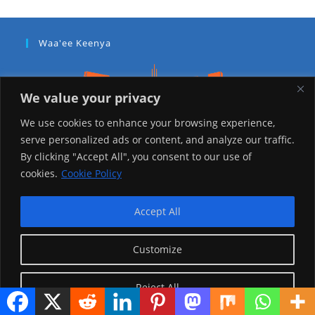
Waa'ee Keenya
We value your privacy
We use cookies to enhance your browsing experience,
serve personalized ads or content, and analyze our traffic.
Addis Miidiyaa Neetwork (AMN) itti waamani isaa Mana
By clicking "Accept All", you consent to our use of
Maree Bulchiinsa Magaalaa Finfinneef ta’ee bara 2023
cookies.
Cookie Policy
tti Miidiyaa Magaalaa Guddittii ( Metropolitan Media)
ta’uuf mul’ata qaba. Addis Miidiyaa Neetwork
Accept All
Chaanaalii Televizhinii Addis Miidiya Neetwoork fi AMN
PLUS Raadiyoo FM 96.3 Gaazexxaa Addis Lissan fi
Customize
Miidiyaalee Dijitaalaa garagaraa of jalatti kan
hammatedha.
Reject All
Teessoo Keenya