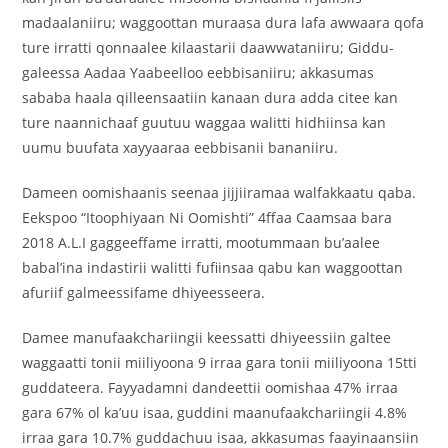
madaalaniiru; waggoottan muraasa dura lafa awwaara qofa
ture irratti qonnaalee kilaastarii daawwataniiru; Giddu-
galeessa Aadaa Yaabeelloo eebbisaniiru; akkasumas
sababa haala qilleensaatiin kanaan dura adda citee kan
ture naannichaaf guutuu waggaa walitti hidhiinsa kan
uumu buufata xayyaaraa eebbisanii bananiiru.
Dameen oomishaanis seenaa jijjiiramaa walfakkaatu qaba.
Eekspoo “Itoophiyaan Ni Oomishti” 4ffaa Caamsaa bara
2018 A.L.I gaggeeffame irratti, mootummaan bu’aalee
babal’ina indastirii walitti fufiinsaa qabu kan waggoottan
afuriif galmeessifame dhiyeesseera.
Damee manufaakchariingii keessatti dhiyeessiin galtee
waggaatti tonii miiliyoona 9 irraa gara tonii miiliyoona 15tti
guddateera. Fayyadamni dandeettii oomishaa 47% irraa
gara 67% ol ka’uu isaa, guddini maanufaakchariingii 4.8%
irraa gara 10.7% guddachuu isaa, akkasumas faayinaansiin