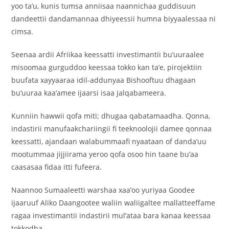
yoo ta’u, kunis tumsa anniisaa naannichaa guddisuun
dandeettii dandamannaa dhiyeessii humna biyyaalessaa ni
cimsa.
Seenaa ardii Afriikaa keessatti investimantii bu’uuraalee
misoomaa gurguddoo keessaa tokko kan ta’e, pirojektiin
buufata xayyaaraa idil-addunyaa Bishooftuu dhagaan
bu’uuraa kaa’amee ijaarsi isaa jalqabameera.
Kunniin hawwii qofa miti; dhugaa qabatamaadha. Qonna,
indastirii manufaakchariingii fi teeknoolojii damee qonnaa
keessatti, ajandaan walabummaafi nyaataan of danda’uu
mootummaa jijjiirama yeroo qofa osoo hin taane bu’aa
caasasaa fidaa itti fufeera.
Naannoo Sumaaleetti warshaa xaa’oo yuriyaa Goodee
ijaaruuf Aliko Daangootee waliin waliigaltee mallatteeffame
ragaa investimantii indastirii mul’ataa bara kanaa keessaa
tokkodha.