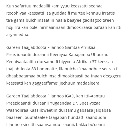
Kun safartuu madaallii kamiyyuu keessatti seenaa
Itoophiyaa keessatti isa guddaa fi murtee kennuu irrattis
ta’e gama bulchiinsaatiin haala baay’ee gadifagoo ta’een
hojiirra kan oole, hirmaannaan dimookiraasii bal’aan kan itti
argamedha.
Gareen Taajjabdoota Filannoo Gamtaa Afriikaa,
Preezidaantii duraanii Keeniyaa Kabajamoo Uhuuruu
Keeniyaataatiin dursamu fi biyyoota Afriikaa 37 keessaa
taajjabdoota 83 hammatte, filannicha “maandhee seeraa fi
dhaabbatamaa bulchiinsa dimookiraasii bal’inaan deeggeru
keessatti kan gaggeeffame” jechuun madaaleera.
Gareen Taajjabdoota Filannoo IGAD, kan Itti-Aantuu
Preezidaantii duraanii Yugaandaa Dr. Spesiyozaa
Waandiiraa Kaaziibweetiin dursamu gabaasa jalqabaa
baaseen, buufataalee taajjaban hundatti saanduqni
filannoo sirriitti saamsamuu isaanii, bakka bu’oonni