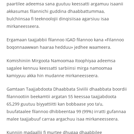
paartilee adeemsa sana guutuu keessatti argamuu isaanii
akkasumas filannichi guddina dhaabbattummaa,
bulchiinsaa fi teeknoolojii dinqisiisaa agarsiuu isaa
mirkaneesseera.
Ergamaan taajjabbii filannoo IGAD filannoo kana «Filannoo
boqonnaawwan haaraa hedduu» jedhee waameera.
Komishiniin Mirgoota Namoomaa Itoophiyaa adeemsa
sagalee kennuu keessatti sarbiinsi mirga namoomaa
kamiyyuu akka hin mudanne mirkaneesseera.
Gamtaan Taajjabdoota Dhaabbata Siviilii dhaabbata boordii
filannootiin beekamtii argatan 55 keessaa taajjabdoota
65,299 guutuu biyyattiitti kan bobbaase yoo ta’u,
buufataalee filannoo dhibbeentaa 99 (99%) irratti gufannaa
malee taajjabuuf carraa argachuu isaa mirkaneesseera.
Kunniin madaallii fi murtee dhugaa dhaabbilee