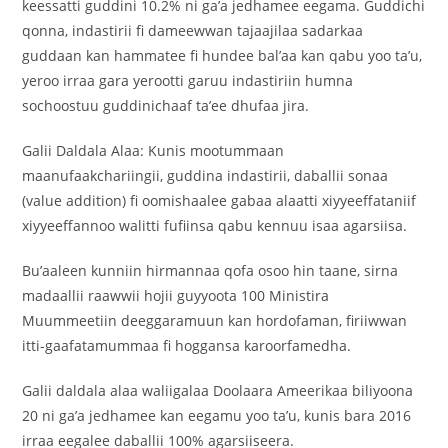
keessatti guddini 10.2% ni ga’a jedhamee eegama. Guddichi
qonna, indastirii fi dameewwan tajaajilaa sadarkaa
guddaan kan hammatee fi hundee bal’aa kan qabu yoo ta’u,
yeroo irraa gara yerootti garuu indastiriin humna
sochoostuu guddinichaaf ta’ee dhufaa jira.
Galii Daldala Alaa: Kunis mootummaan
maanufaakchariingii, guddina indastirii, daballii sonaa
(value addition) fi oomishaalee gabaa alaatti xiyyeeffataniif
xiyyeeffannoo walitti fufiinsa qabu kennuu isaa agarsiisa.
Bu’aaleen kunniin hirmannaa qofa osoo hin taane, sirna
madaallii raawwii hojii guyyoota 100 Ministira
Muummeetiin deeggaramuun kan hordofaman, firiiwwan
itti-gaafatamummaa fi hoggansa karoorfamedha.
Galii daldala alaa waliigalaa Doolaara Ameerikaa biliyoona
20 ni ga’a jedhamee kan eegamu yoo ta’u, kunis bara 2016
irraa eegalee daballii 100% agarsiiseera.