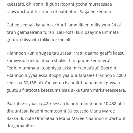
keessatti, dhiironni fi dubartoonni gocha murteessaa
raawwachuuf hiriiranii dhaabbatan. Sagalee kennan!
Gahee seenaa kana ba’achuuf lammiileen miliyoona 54 ol
ta’an galmaaa’anii turan. Lakkoofsi kun baay’ina ummata
guutuu biyyoota tokko tokkoo oli.
Filannoon kun dhugaa ta’uu isaa irratti qaama gaaffii kaasu
kamiyyuuf deebii ifaa fi shakkii hin qabne kenneera!
Fedhiin ummata Itoophiyaa akka mirkanaa’uuf, Boordiin
Filannoo Biyyaalessa Itoophiyaa buufataalee filannoo 52,000
keessaa 50,188 ol ta’an yeroo isaaniitti banamanii guyyaa
guutuu filattoota keessumsiisaa akka turan mirkaneesseera.
Paartilee siyaasaa 42 keessaa kaadhimamtoonni 10,438 ol fi
dhuunfaan kaadhimamtoonni 80 teessoo Mana Maree
Bakka Bu’oota Ummataa fi Mana Maree Naannoo mo’achuuf
dorgamaniiru.