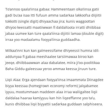
To’annoo qaala’iinsa gabaa: Hammeentaan olka’iinsa gatii
gadi bu’aa isaa itti fufuun amma sadarkaa lakkoofsa diijiitii
tokkotti (single digit) dhiyaachaa jira; kunis waggoottan
dhiyoo keessatti maatiiwwan fi daldaltoota irratti dhiibbaa
jabaa uumee kan ture qaala’iinsa dijiitii lamaa (double digit)
irraa yoo madaalamu fooyya’iinsa guddaadha.
Milkaa’inni kun kan galmeessifame dhiyeessii humna idil-
addunyaa fi gabaa meeshaalee tarsiimawaa biroo kan
jeeqe, dhiibbaawwan alaa dabalatee, miira ji’oo-poolitikaa
Baha Giddu-galeessaa yeroo ammaa keessa jiruun ture.
Liqii Alaa: Erga ajendaan fooyya’iinsa imaammata Diinagdee
biyya keessaa (homegrown economy reform) jalqabamee
iyyuu, mootummaan maddeen alaa irraa waliigaltee liqii
daldalaa haaraa kamiyyuu kan hin liqeeffanne yoo ta’u,
kunis dhiibbaa liqii biyyattii sadarkaa guddaan salphiseera.