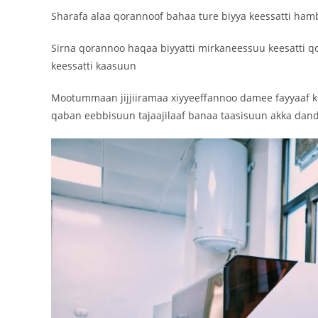
Sharafa alaa qorannoof bahaa ture biyya keessatti ha
Sirna qorannoo haqaa biyyatti mirkaneessuu keesatti q
keessatti kaasuun
Mootummaan jijjiiramaa xiyyeeffannoo damee fayyaaf k
qaban eebbisuun tajaajilaaf banaa taasisuun akka dan