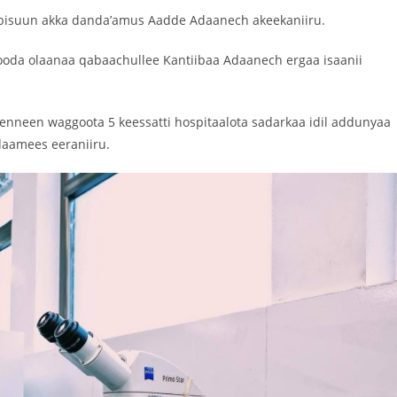
mbisuun akka danda’amus Aadde Adaanech akeekaniiru.
ooda olaanaa qabaachullee Kantiibaa Adaanech ergaa isaanii
enneen waggoota 5 keessatti hospitaalota sadarkaa idil addunyaa
daamees eeraniiru.