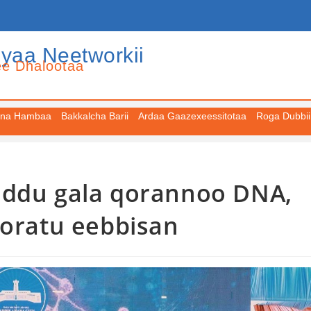
iyaa Neetworkii
ee Dhalootaa
na Hambaa
Bakkalcha Barii
Ardaa Gaazexeessitotaa
Roga Dubbii
iddu gala qorannoo DNA,
qoratu eebbisan