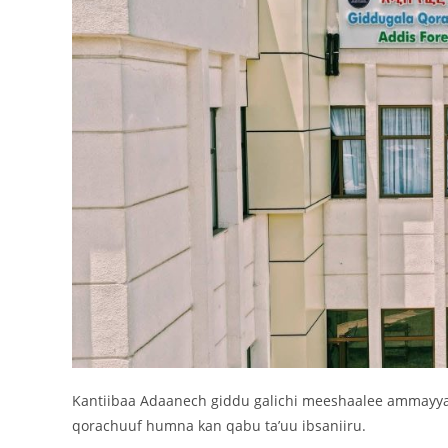
Kantiibaa Adaanech giddu galichi meeshaalee ammayy
qorachuuf humna kan qabu ta’uu ibsaniiru.