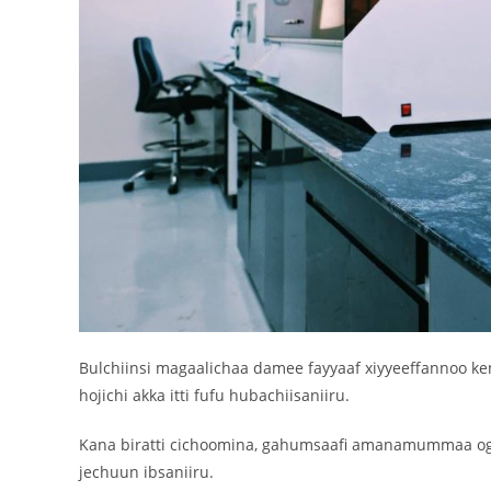
Bulchiinsi magaalichaa damee fayyaaf xiyyeeffannoo ken
hojichi akka itti fufu hubachiisaniiru.
Kana biratti cichoomina, gahumsaafi amanamummaa oge
jechuun ibsaniiru.