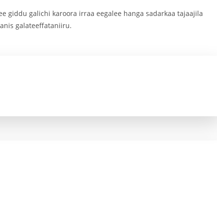
giddu galichi karoora irraa eegalee hanga sadarkaa tajaajila
is galateeffataniiru.