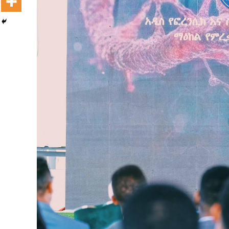
Dooktar Abiyyi Terminaala Haaraa
Buufata Xiyyaaraa Dajjaazmaach Balaay
Zallaqaa eebbisan
August 6, 2026