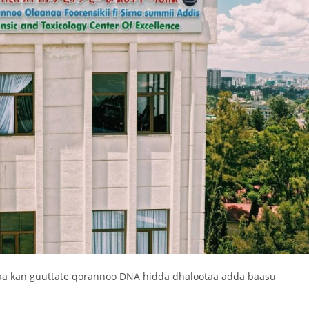
aa kan guuttate qorannoo DNA hidda dhalootaa adda baasu