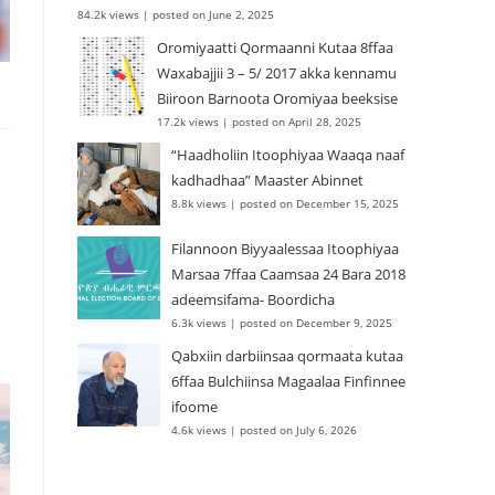
84.2k views
|
posted on June 2, 2025
Oromiyaatti Qormaanni Kutaa 8ffaa
Waxabajjii 3 – 5/ 2017 akka kennamu
Biiroon Barnoota Oromiyaa beeksise
17.2k views
|
posted on April 28, 2025
“Haadholiin Itoophiyaa Waaqa naaf
kadhadhaa” Maaster Abinnet
8.8k views
|
posted on December 15, 2025
Filannoon Biyyaalessaa Itoophiyaa
Marsaa 7ffaa Caamsaa 24 Bara 2018
adeemsifama- Boordicha
6.3k views
|
posted on December 9, 2025
Qabxiin darbiinsaa qormaata kutaa
6ffaa Bulchiinsa Magaalaa Finfinnee
ifoome
4.6k views
|
posted on July 6, 2026