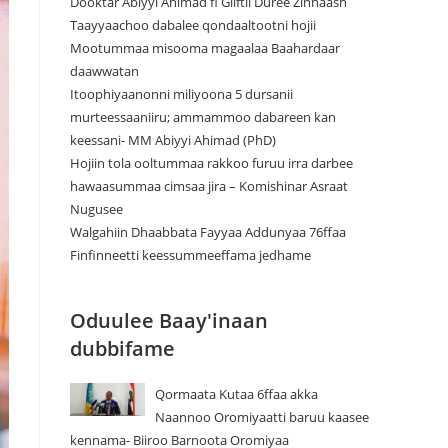
Dooktar Abiyyi Ahimad fi Giiftii Duree Zinnaash
Taayyaachoo dabalee qondaaltootni hojii
Mootummaa misooma magaalaa Baahardaar
daawwatan
Itoophiyaanonni miliyoona 5 dursanii
murteessaaniiru; ammammoo dabareen kan
keessani- MM Abiyyi Ahimad (PhD)
Hojiin tola ooltummaa rakkoo furuu irra darbee
hawaasummaa cimsaa jira – Komishinar Asraat
Nugusee
Walgahiin Dhaabbata Fayyaa Addunyaa 76ffaa
Finfinneetti keessummeeffama jedhame
Oduulee Baay'inaan
dubbifame
Qormaata Kutaa 6ffaa akka
Naannoo Oromiyaatti baruu kaasee
kennama- Biiroo Barnoota Oromiyaa