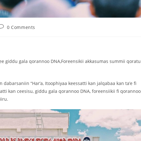
0 Comments
e giddu gala qorannoo DNA,Foreensikii akkasumas summii qoratu
abarsaniin “Har’a, Itoophiyaa keessatti kan jalqabaa kan ta’e fi
tti kan ceesisu, giddu gala qorannoo DNA, foreensiikii fi qorannoo
iru.