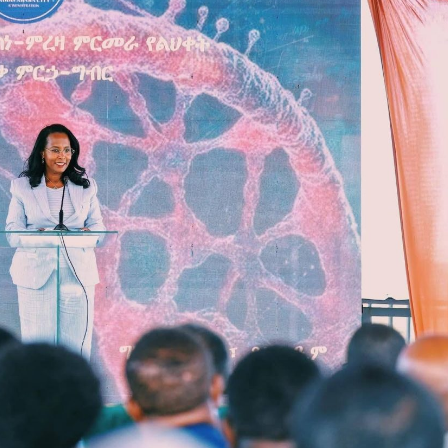
Dooktar Abiyyi Ahimad fi Giiftii Duree
Zinnaash Taayyaachoo dabalee
qondaaltootni hojii Mootummaa misooma
magaalaa Baahardaar daawwatan
August 6, 2026