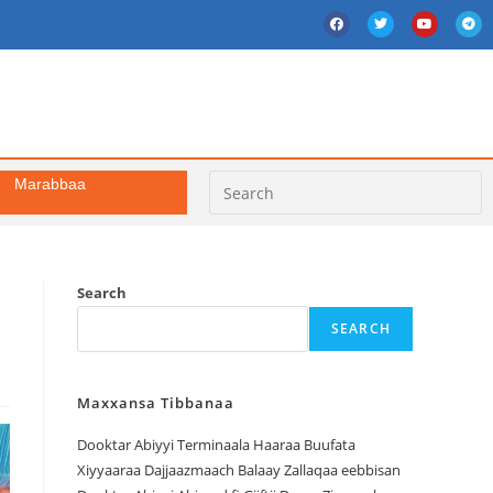
Marabbaa
Search
SEARCH
Maxxansa Tibbanaa
Dooktar Abiyyi Terminaala Haaraa Buufata
Xiyyaaraa Dajjaazmaach Balaay Zallaqaa eebbisan