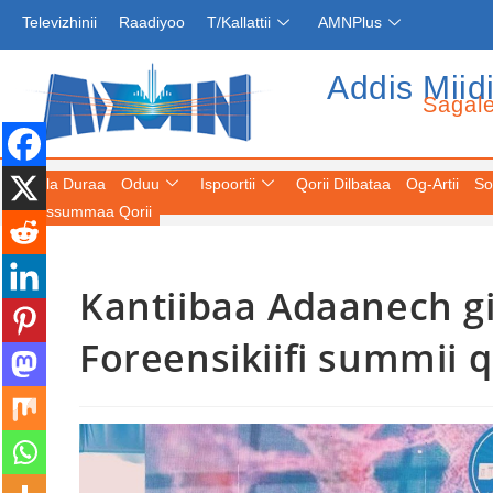
Televizhinii
Raadiyoo
T/Kallattii
AMNPlus
Addis Miid
Sagal
Fuula Duraa
Oduu
Ispoortii
Qorii Dilbataa
Og-Artii
So
Keessummaa Qorii
Kantiibaa Adaanech g
Foreensikiifi summii 