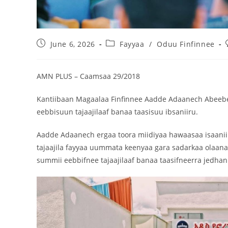
June 6, 2026
Fayyaa
/
Oduu Finfinnee
AMN PLUS – Caamsaa 29/2018
Kantiibaan Magaalaa Finfinnee Aadde Adaanech Abeebe
eebbisuun tajaajilaaf banaa taasisuu ibsaniiru.
Aadde Adaanech ergaa toora miidiyaa hawaasaa isaaniin d
tajaajila fayyaa uummata keenyaa gara sadarkaa olaanaa
summii eebbifnee tajaajilaaf banaa taasifneerra jedhani