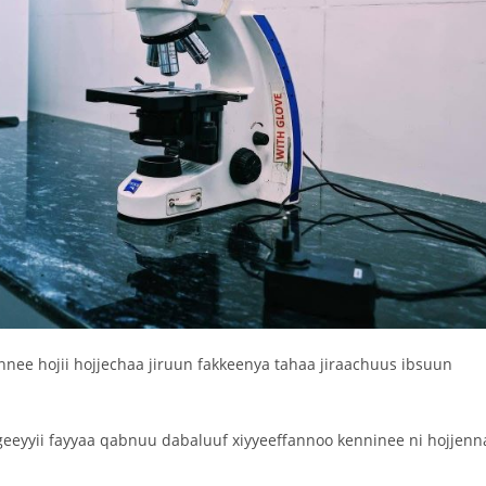
nee hojii hojjechaa jiruun fakkeenya tahaa jiraachuus ibsuun
eyyii fayyaa qabnuu dabaluuf xiyyeeffannoo kenninee ni hojjenn