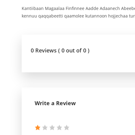
Kantiibaan Magaalaa Finfinnee Aadde Adaanech Abeebee 
kennuu qaqqabeetti qaamolee kutannoon hojjechaa turan
0 Reviews ( 0 out of 0 )
Write a Review