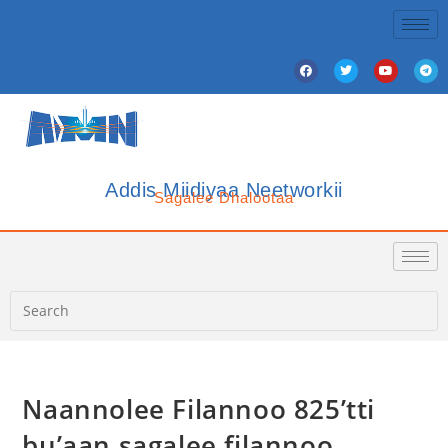
Addis Miidiyaa Neetworkii
Sagalee Dhalootaa
Naannolee Filannoo 825’tti
bu’aan sagalee filannoo