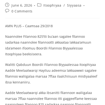
June 6, 2026
Itoophiyaa
/
Siyyaasa
0 Comments
AMN PLUS – Caamsaa 29/2018
Naannolee Filannoo 825’tti bu’aan sagalee filannoo
sadarkaa naannolee filannootti akkaataa lakkaa’amuun
ida’ameen ifoomuu Boordii Filannoo Biyyaalessaa
Itoophiyaa beeksiseera.
Walitti Qabduun Boordii Filannoo Biyyaalessaa Itoophiyaa
Aadde Meelaatwarqi Hayiluu adeemsa lakkaawwii sagalee
filannoo waliigalaa marsaa 7ffaa ilaalchiisuun miidiyaaleef
ibsa kennaniiru.
Aadde Meelaatwarqi akka ibsanitti filannoon waliigalaa
marsaa 7ffaa naannolee filannoo itti gaggeeffame keessaa
naannoleen filannoo 825 sadarkaa naannoo filannootti