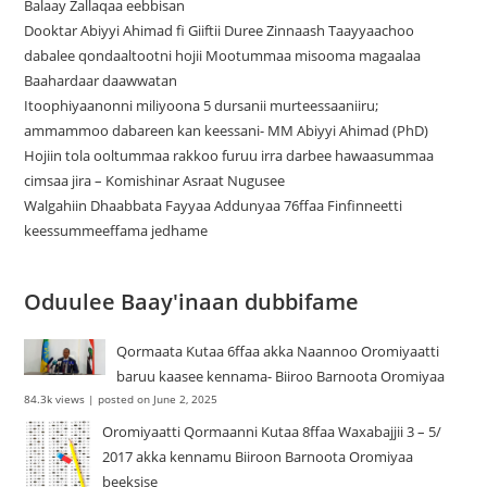
Balaay Zallaqaa eebbisan
Dooktar Abiyyi Ahimad fi Giiftii Duree Zinnaash Taayyaachoo
dabalee qondaaltootni hojii Mootummaa misooma magaalaa
Baahardaar daawwatan
Itoophiyaanonni miliyoona 5 dursanii murteessaaniiru;
ammammoo dabareen kan keessani- MM Abiyyi Ahimad (PhD)
Hojiin tola ooltummaa rakkoo furuu irra darbee hawaasummaa
cimsaa jira – Komishinar Asraat Nugusee
Walgahiin Dhaabbata Fayyaa Addunyaa 76ffaa Finfinneetti
keessummeeffama jedhame
Oduulee Baay'inaan dubbifame
Qormaata Kutaa 6ffaa akka Naannoo Oromiyaatti
baruu kaasee kennama- Biiroo Barnoota Oromiyaa
84.3k views
|
posted on June 2, 2025
Oromiyaatti Qormaanni Kutaa 8ffaa Waxabajjii 3 – 5/
2017 akka kennamu Biiroon Barnoota Oromiyaa
beeksise