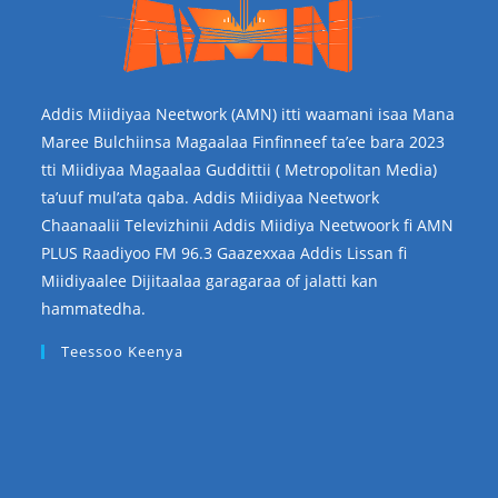
Addis Miidiyaa Neetwork (AMN) itti waamani isaa Mana
Maree Bulchiinsa Magaalaa Finfinneef ta’ee bara 2023
tti Miidiyaa Magaalaa Guddittii ( Metropolitan Media)
ta’uuf mul’ata qaba. Addis Miidiyaa Neetwork
Chaanaalii Televizhinii Addis Miidiya Neetwoork fi AMN
PLUS Raadiyoo FM 96.3 Gaazexxaa Addis Lissan fi
Miidiyaalee Dijitaalaa garagaraa of jalatti kan
hammatedha.
Teessoo Keenya