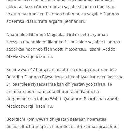
akkaataa lakkaa’ameen bu’aa sagalee filannoo ifoomsuu
ibsuun naannoleen filannoo hafan bu’aa sagalee filannoo
adeemsa ida’uurratti argamu jedhaniiru.
Naannolee Filannoo Magaalaa Finfinneetti argaman
keessaa naannoleen filannoo 11 bu’aalee sagalee filannoo
sadarkaa naannoo filannootti maxxansuu isaanii Aadde
Meelaatwarqi ibsaniiru.
Komiiwwan 47 hanga ammaatti isa dhaqqabuu kan ibse
Boordiin Filannoo Biyyaalessaa Itoophiyaa kanneen keessaa
31 paartilee siyaasaarraa kan dhiyaatan yoo tahan, 16
ammoo kaadhimamtoota dhuunfaan filannicha
dorgomanirraa tahuu Walitti Qabduun Boordichaa Aadde
Meelaatwarqi ibsaniiru.
Boordichi komiiwwan dhiyaatan seeraafi hojimataa
bu’uureffachuun qorachuun deebii itti kennaa jiraachuus