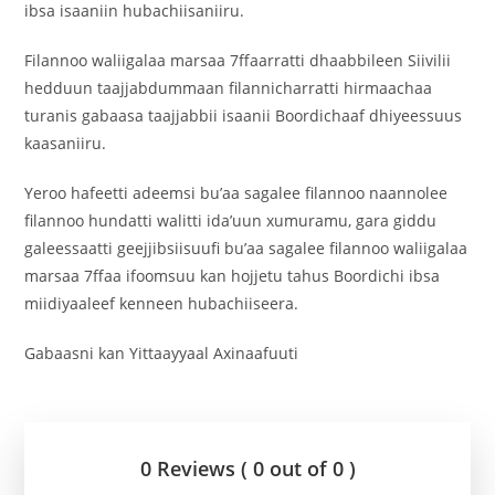
ibsa isaaniin hubachiisaniiru.
Filannoo waliigalaa marsaa 7ffaarratti dhaabbileen Siivilii
hedduun taajjabdummaan filannicharratti hirmaachaa
turanis gabaasa taajjabbii isaanii Boordichaaf dhiyeessuus
kaasaniiru.
Yeroo hafeetti adeemsi bu’aa sagalee filannoo naannolee
filannoo hundatti walitti ida’uun xumuramu, gara giddu
galeessaatti geejjibsiisuufi bu’aa sagalee filannoo waliigalaa
marsaa 7ffaa ifoomsuu kan hojjetu tahus Boordichi ibsa
miidiyaaleef kenneen hubachiiseera.
Gabaasni kan Yittaayyaal Axinaafuuti
0 Reviews ( 0 out of 0 )