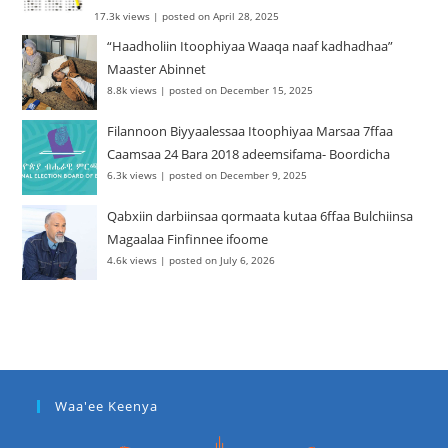
17.3k views
|
posted on April 28, 2025
“Haadholiin Itoophiyaa Waaqa naaf kadhadhaa”
Maaster Abinnet
8.8k views
|
posted on December 15, 2025
Filannoon Biyyaalessaa Itoophiyaa Marsaa 7ffaa
Caamsaa 24 Bara 2018 adeemsifama- Boordicha
6.3k views
|
posted on December 9, 2025
Qabxiin darbiinsaa qormaata kutaa 6ffaa Bulchiinsa
Magaalaa Finfinnee ifoome
4.6k views
|
posted on July 6, 2026
Waa'ee Keenya