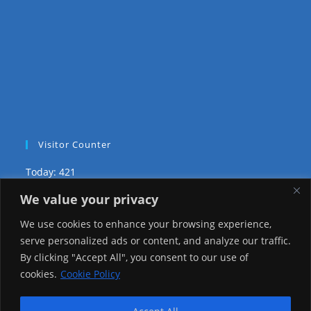
Visitor Counter
Today: 421
We value your privacy
Yesterday: 2650
We use cookies to enhance your browsing experience,
This Week: 24286
serve personalized ads or content, and analyze our traffic.
By clicking "Accept All", you consent to our use of
This Month: 73559
cookies.
Cookie Policy
Total Visitors:
1221378