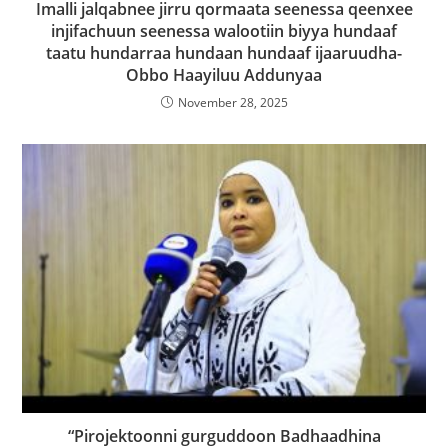
Imalli jalqabnee jirru qormaata seenessa qeenxee
injifachuun seenessa walootiin biyya hundaaf
taatu hundarraa hundaan hundaaf ijaaruudha-
Obbo Haayiluu Addunyaa
November 28, 2025
“Pirojektoonni gurguddoon Badhaadhina