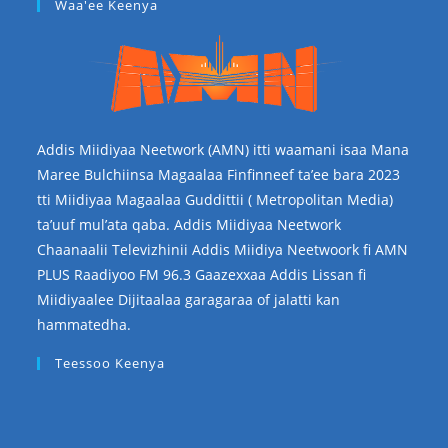
Waa'ee Keenya
Addis Miidiyaa Neetwork (AMN) itti waamani isaa Mana
Maree Bulchiinsa Magaalaa Finfinneef ta’ee bara 2023
tti Miidiyaa Magaalaa Guddittii ( Metropolitan Media)
ta’uuf mul’ata qaba. Addis Miidiyaa Neetwork
Chaanaalii Televizhinii Addis Miidiya Neetwoork fi AMN
PLUS Raadiyoo FM 96.3 Gaazexxaa Addis Lissan fi
Miidiyaalee Dijitaalaa garagaraa of jalatti kan
hammatedha.
Teessoo Keenya