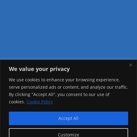
We value your privacy
Visitor Counter
We use cookies to enhance your browsing experience,
serve personalized ads or content, and analyze our traffic.
Today: 2458
By clicking "Accept All", you consent to our use of
cookies.
Cookie Policy
Yesterday: 2257
This Week: 23671
Accept All
This Month: 72944
Customize