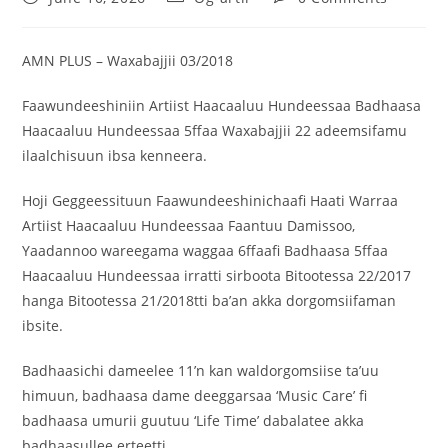
AMN PLUS – Waxabajjii 03/2018
Faawundeeshiniin Artiist Haacaaluu Hundeessaa Badhaasa
Haacaaluu Hundeessaa 5ffaa Waxabajjii 22 adeemsifamu
ilaalchisuun ibsa kenneera.
Hoji Geggeessituun Faawundeeshinichaafi Haati Warraa
Artiist Haacaaluu Hundeessaa Faantuu Damissoo,
Yaadannoo wareegama waggaa 6ffaafi Badhaasa 5ffaa
Haacaaluu Hundeessaa irratti sirboota Bitootessa 22/2017
hanga Bitootessa 21/2018tti ba’an akka dorgomsiifaman
ibsite.
Badhaasichi dameelee 11’n kan waldorgomsiise ta’uu
himuun, badhaasa dame deeggarsaa ‘Music Care’ fi
badhaasa umurii guutuu ‘Life Time’ dabalatee akka
badhaasullee erteetti.