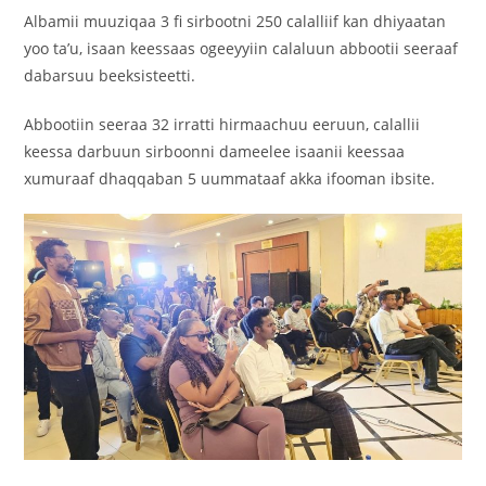
Albamii muuziqaa 3 fi sirbootni 250 calalliif kan dhiyaatan
yoo ta’u, isaan keessaas ogeeyyiin calaluun abbootii seeraaf
dabarsuu beeksisteetti.
Abbootiin seeraa 32 irratti hirmaachuu eeruun, calallii
keessa darbuun sirboonni dameelee isaanii keessaa
xumuraaf dhaqqaban 5 uummataaf akka ifooman ibsite.