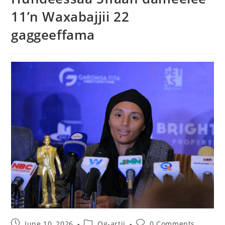
11’n Waxabajjii 22
gaggeeffama
June 10, 2026
Og-artii
0 Comments