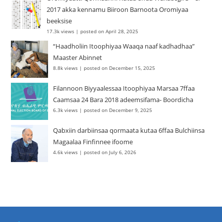
2017 akka kennamu Biiroon Barnoota Oromiyaa
beeksise
17.3k views
|
posted on April 28, 2025
“Haadholiin Itoophiyaa Waaqa naaf kadhadhaa”
Maaster Abinnet
8.8k views
|
posted on December 15, 2025
Filannoon Biyyaalessaa Itoophiyaa Marsaa 7ffaa
Caamsaa 24 Bara 2018 adeemsifama- Boordicha
6.3k views
|
posted on December 9, 2025
Qabxiin darbiinsaa qormaata kutaa 6ffaa Bulchiinsa
Magaalaa Finfinnee ifoome
4.6k views
|
posted on July 6, 2026