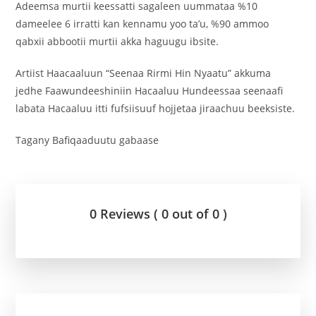
Adeemsa murtii keessatti sagaleen uummataa %10
dameelee 6 irratti kan kennamu yoo ta’u, %90 ammoo
qabxii abbootii murtii akka haguugu ibsite.
Artiist Haacaaluun “Seenaa Rirmi Hin Nyaatu” akkuma
jedhe Faawundeeshiniin Hacaaluu Hundeessaa seenaafi
labata Hacaaluu itti fufsiisuuf hojjetaa jiraachuu beeksiste.
Tagany Bafiqaaduutu gabaase
0 Reviews ( 0 out of 0 )