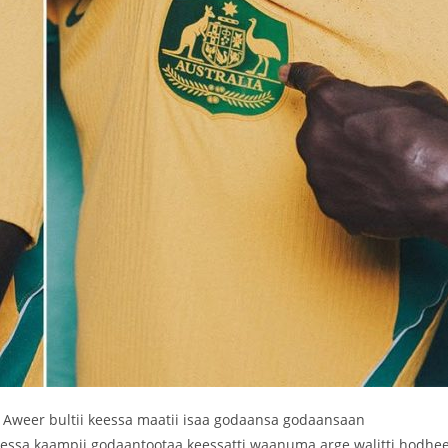
e Aweer bultii keessa maatii isaa godaansa godaansaan
essa kaampii godaantootaa keessatti waanuma arge walitti hodhe