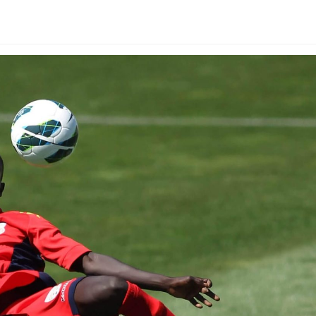
Dooktar Abiyyi Ahimad fi Giiftii Duree
Zinnaash Taayyaachoo dabalee
qondaaltootni hojii Mootummaa misooma
magaalaa Baahardaar daawwatan
August 6, 2026