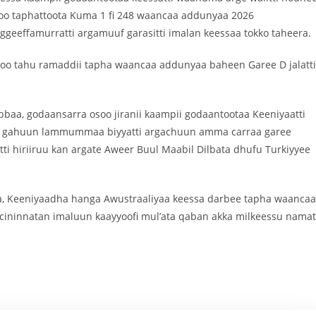
noo taphattoota Kuma 1 fi 248 waancaa addunyaa 2026
effamurratti argamuuf garasitti imalan keessaa tokko taheera.
 yoo tahu ramaddii tapha waancaa addunyaa baheen Garee D jalatti
ibbaa, godaansarra osoo jiranii kaampii godaantootaa Keeniyaatti
iyaa gahuun lammummaa biyyatti argachuun amma carraa garee
i hiriiruu kan argate Aweer Buul Maabil Dilbata dhufu Turkiyyee
aa, Keeniyaadha hanga Awustraaliyaa keessa darbee tapha waancaa
n cininnatan imaluun kaayyoofi mul’ata qaban akka milkeessu namat