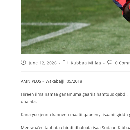
June 12, 2026
Kubbaa Miilaa
0 Com
AMN PLUS – Waxabajjii 05/2018
Hireen ilma namaa ganamuma gaariis hamtuus qabdi. Tok
dhalata.
Kana yoo jennu kanneen maatii qabeenyi isaanii giddu g
Mee waa’ee taphataa hiddi dhaloota isaa Sudaan Kibbaa