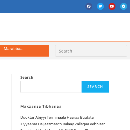
Marabbaa
Search
SEARCH
Maxxansa Tibbanaa
Dooktar Abiyyi Terminaala Haaraa Buufata
Xiyyaaraa Dajjaazmaach Balaay Zallaqaa eebbisan