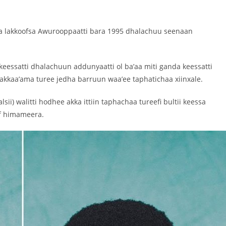
 lakkoofsa Awurooppaatti bara 1995 dhalachuu seenaan
keessatti dhalachuun addunyaatti ol ba’aa miti ganda keessatti
kkaa’ama turee jedha barruun waa’ee taphatichaa xiinxale.
sii) walitti hodhee akka ittiin taphachaa tureefi bultii keessa
f himameera.