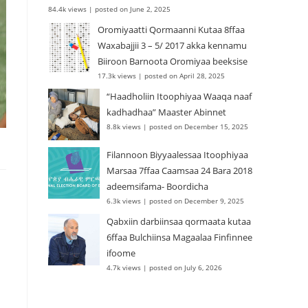
84.4k views
|
posted on June 2, 2025
Oromiyaatti Qormaanni Kutaa 8ffaa
Waxabajjii 3 – 5/ 2017 akka kennamu
Biiroon Barnoota Oromiyaa beeksise
17.3k views
|
posted on April 28, 2025
“Haadholiin Itoophiyaa Waaqa naaf
kadhadhaa” Maaster Abinnet
8.8k views
|
posted on December 15, 2025
Filannoon Biyyaalessaa Itoophiyaa
Marsaa 7ffaa Caamsaa 24 Bara 2018
adeemsifama- Boordicha
6.3k views
|
posted on December 9, 2025
Qabxiin darbiinsaa qormaata kutaa
6ffaa Bulchiinsa Magaalaa Finfinnee
ifoome
4.7k views
|
posted on July 6, 2026