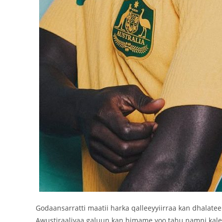
Godaansarratti maatii harka qalleeyyiirraa kan dhalate
Awustiraaliyaa galuun kan himame yoo tahu namni kale