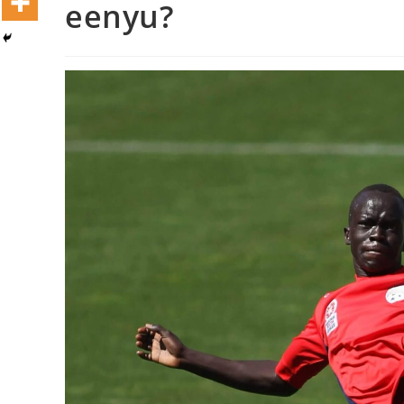
eenyu?
Dooktar Abiyyi Terminaala Haaraa
Buufata Xiyyaaraa Dajjaazmaach Balaay
Zallaqaa eebbisan
August 6, 2026