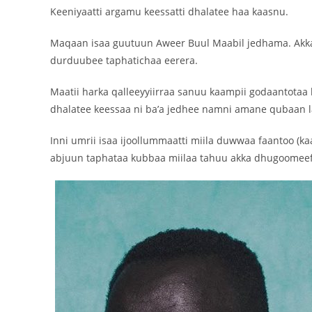
Keeniyaatti argamu keessatti dhalatee haa kaasnu.
Maqaan isaa guutuun Aweer Buul Maabil jedhama. Akka
durduubee taphatichaa eerera.
Maatii harka qalleeyyiirraa sanuu kaampii godaantotaa 
dhalatee keessaa ni ba’a jedhee namni amane qubaan la
Inni umrii isaa ijoollummaatti miila duwwaa faantoo (kaal
abjuun taphataa kubbaa miilaa tahuu akka dhugoomee