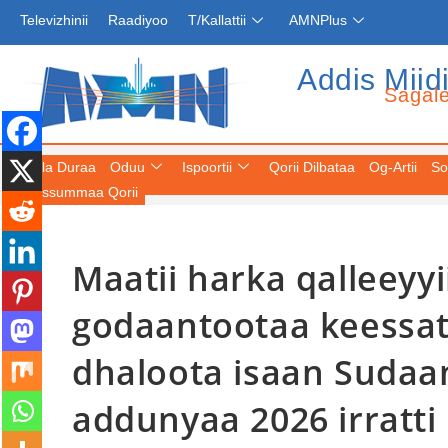
Televizhinii
Raadiyoo
T/Kallattii
AMNPlus
Addis Miid
Sagal
Fuula Duraa
Oduu
Ispoortii
Qorii Dilbataa
Og-Artii
So
Keessummaa Qorii
Maatii harka qalleeyy
godaantootaa keessat
dhaloota isaan Sudaa
addunyaa 2026 irratti