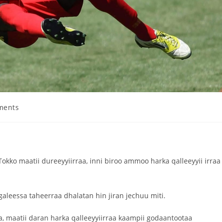
ments
ko maatii dureeyyiirraa, inni biroo ammoo harka qalleeyyii irraa
aleessa taheerraa dhalatan hin jiran jechuu miti.
, maatii daran harka qalleeyyiirraa kaampii godaantootaa