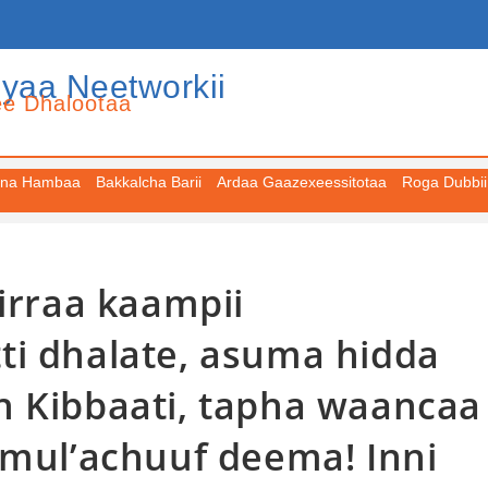
iyaa Neetworkii
ee Dhalootaa
na Hambaa
Bakkalcha Barii
Ardaa Gaazexeessitotaa
Roga Dubbii
iirraa kaampii
ti dhalate, asuma hidda
n Kibbaati, tapha waancaa
 mul’achuuf deema! Inni