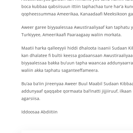
boca kubbaa qabsiisuun ittiin taphachaa ture har’a ku
qopheessummaa Ameerikaa, Kanaadaafi Meeksikoon gagge
Aweer garee biyyaalessaa Awustiraaliyaaf kan taphatu
Turkiyyee, Ameerikaafi Paaraagaay waliin morkata.
Maatii harka qalleeyyii hiddi dhaloota isaanii Sudaan K
kan dhalatee fi bultii keessa godaansaan Awustiraal
biyyaalessaa bakka bu’uun tapha waancaa addunyaarratt
waliin akka taphatu saganteeffameera.
Bu’aa ba’iin jireenyaa Aweer Buul Maabil Sudaan Kibb
addunyaaf qaqqabe qormaata bal’inatti jijjiiruuf, ilkaa
agarsiisa.
Iddoosaa Abdiitiin