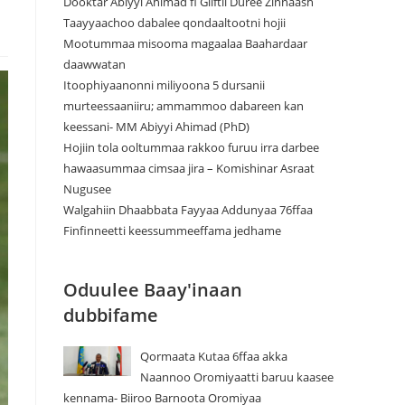
Dooktar Abiyyi Ahimad fi Giiftii Duree Zinnaash
Taayyaachoo dabalee qondaaltootni hojii
Mootummaa misooma magaalaa Baahardaar
daawwatan
Itoophiyaanonni miliyoona 5 dursanii
murteessaaniiru; ammammoo dabareen kan
keessani- MM Abiyyi Ahimad (PhD)
Hojiin tola ooltummaa rakkoo furuu irra darbee
hawaasummaa cimsaa jira – Komishinar Asraat
Nugusee
Walgahiin Dhaabbata Fayyaa Addunyaa 76ffaa
Finfinneetti keessummeeffama jedhame
Oduulee Baay'inaan
dubbifame
Qormaata Kutaa 6ffaa akka
Naannoo Oromiyaatti baruu kaasee
kennama- Biiroo Barnoota Oromiyaa