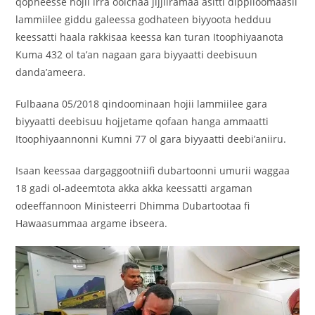
qopheesse hojii irra oolchaa jijjiiramaa asitti dippiloomaasii
lammiilee giddu galeessa godhateen biyyoota hedduu
keessatti haala rakkisaa keessa kan turan Itoophiyaanota
Kuma 432 ol ta’an nagaan gara biyyaatti deebisuun
danda’ameera.
‎Fulbaana 05/2018 qindoominaan hojii lammiilee gara
biyyaatti deebisuu hojjetame qofaan hanga ammaatti
Itoophiyaannonni Kumni 77 ol gara biyyaatti deebi’aniiru.
Isaan keessaa dargaggootniifi dubartoonni umurii waggaa
18 gadi ol-adeemtota akka akka keessatti argaman
odeeffannoon Ministeerri Dhimma Dubartootaa fi
Hawaasummaa argame ibseera.