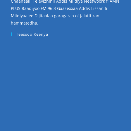
Chaanaalii Televizhinii Addis Miidiya Neetwoork fi AMN
PLUS Raadiyoo FM 96.3 Gaazexxaa Addis Lissan fi
Miidiyaalee Dijitaalaa garagaraa of jalatti kan
hammatedha.
Teessoo Keenya