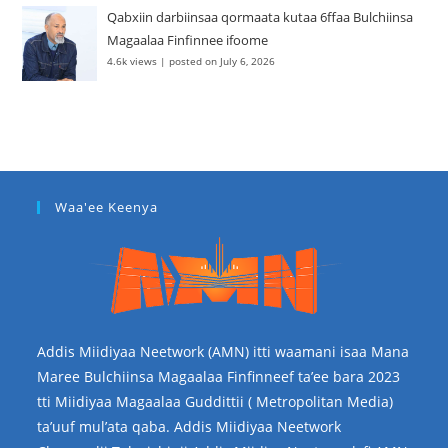
Qabxiin darbiinsaa qormaata kutaa 6ffaa Bulchiinsa
Magaalaa Finfinnee ifoome
4.6k views
|
posted on July 6, 2026
Waa'ee Keenya
Addis Miidiyaa Neetwork (AMN) itti waamani isaa Mana
Maree Bulchiinsa Magaalaa Finfinneef ta’ee bara 2023
tti Miidiyaa Magaalaa Guddittii ( Metropolitan Media)
ta’uuf mul’ata qaba. Addis Miidiyaa Neetwork