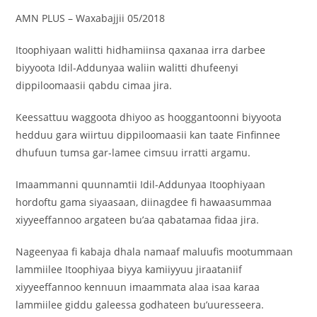
‎AMN PLUS – Waxabajjii 05/2018
‎Itoophiyaan walitti hidhamiinsa qaxanaa irra darbee
biyyoota Idil-Addunyaa waliin walitti dhufeenyi
dippiloomaasii qabdu cimaa jira.
‎Keessattuu waggoota dhiyoo as hooggantoonni biyyoota
hedduu gara wiirtuu dippiloomaasii kan taate Finfinnee
dhufuun tumsa gar-lamee cimsuu irratti argamu.
‎Imaammanni quunnamtii Idil-Addunyaa Itoophiyaan
hordoftu gama siyaasaan, diinagdee fi hawaasummaa
xiyyeeffannoo argateen bu’aa qabatamaa fidaa jira.
‎Nageenyaa fi kabaja dhala namaaf maluufis mootummaan
lammiilee Itoophiyaa biyya kamiiyyuu jiraataniif
xiyyeeffannoo kennuun imaammata alaa isaa karaa
lammiilee giddu galeessa godhateen bu’uuresseera.