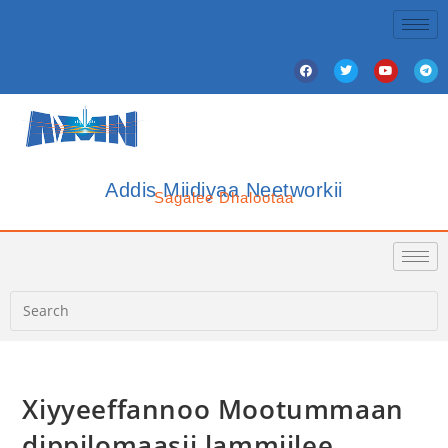
Addis Miidiyaa Neetworkii
Sagalee Dhalootaa
Xiyyeeffannoo Mootummaan
dippilomaasii lammiilee