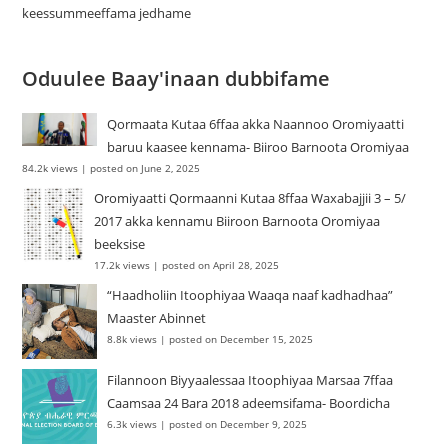
keessummeeffama jedhame
Oduulee Baay'inaan dubbifame
Qormaata Kutaa 6ffaa akka Naannoo Oromiyaatti
baruu kaasee kennama- Biiroo Barnoota Oromiyaa
84.2k views
|
posted on June 2, 2025
Oromiyaatti Qormaanni Kutaa 8ffaa Waxabajjii 3 – 5/
2017 akka kennamu Biiroon Barnoota Oromiyaa
beeksise
17.2k views
|
posted on April 28, 2025
“Haadholiin Itoophiyaa Waaqa naaf kadhadhaa”
Maaster Abinnet
8.8k views
|
posted on December 15, 2025
Filannoon Biyyaalessaa Itoophiyaa Marsaa 7ffaa
Caamsaa 24 Bara 2018 adeemsifama- Boordicha
6.3k views
|
posted on December 9, 2025