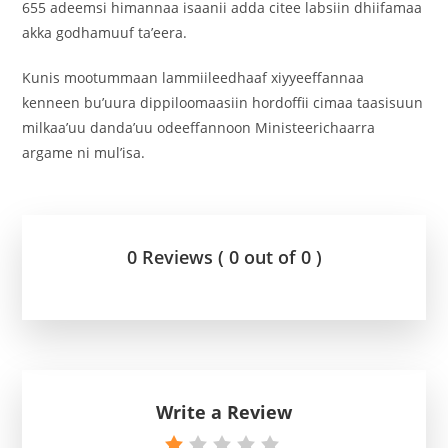
655 adeemsi himannaa isaanii adda citee labsiin dhiifamaa
akka godhamuuf ta’eera.
‎Kunis mootummaan lammiileedhaaf xiyyeeffannaa
kenneen bu’uura dippiloomaasiin hordoffii cimaa taasisuun
milkaa’uu danda’uu odeeffannoon Ministeerichaarra
argame ni mul’isa.
0 Reviews ( 0 out of 0 )
Write a Review