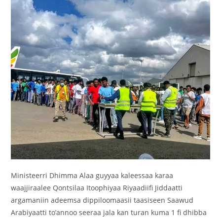
‎Ministeerri Dhimma Alaa guyyaa kaleessaa karaa
waajjiraalee Qontsilaa Itoophiyaa Riyaadiifi Jiddaatti
argamaniin adeemsa dippiloomaasii taasiseen Saawud
Arabiyaatti to’annoo seeraa jala kan turan kuma 1 fi dhibba