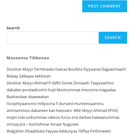
Search
SEARCH
Maxxansa Tibbanaa
Dooktar Abiyyi Terminaala Haaraa Buufata Xiyyaaraa Dajjaazmaach
Balaay Zallaqaa eebbisan
Dooktar Abiyyi Ahimad fi Giiftii Duree Zinnaash Taayyaachoo
dabalee qondaaltootni hojii Mootummaa misooma magaalaa
Baahardaar daawwatan
Itoophiyaanonni miliyoona 5 dursanii murteessaaniiru;
ammammoo dabareen kan keessani- MM Abiyyi Ahimad (PhD)
Hojiin tola ooltummaa rakkoo furuu irra darbee hawaasummaa
cimsaa jira – Komishinar Asraat Nugusee
Walgahiin Dhaabbata Fayyaa Addunyaa 76ffaa Finfinneetti