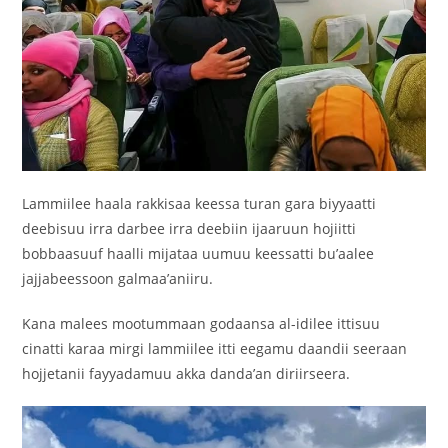
‎Lammiilee haala rakkisaa keessa turan gara biyyaatti
deebisuu irra darbee irra deebiin ijaaruun hojiitti
bobbaasuuf haalli mijataa uumuu keessatti bu’aalee
jajjabeessoon galmaa’aniiru.
‎Kana malees mootummaan godaansa al-idilee ittisuu
cinatti karaa mirgi lammiilee itti eegamu daandii seeraan
hojjetanii fayyadamuu akka danda’an diriirseera.