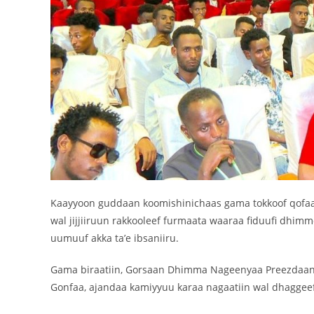
Kaayyoon guddaan koomishinichaas gama tokkoof qofaa 
wal jijjiiruun rakkooleef furmaata waaraa fiduufi dhimmo
uumuuf akka ta’e ibsaniiru.
Gama biraatiin, Gorsaan Dhimma Nageenyaa Preezdaan
Gonfaa, ajandaa kamiyyuu karaa nagaatiin wal dhagge