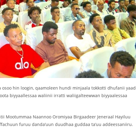
osoo hin loogin, qaamoleen hundi minjaala tokkotti dhufanii yaad
ota biyyaallessaa waliinii irratti waliigalteewwan biyyaalessaa
tii Mootummaa Naannoo Oromiyaa Birgaadeer Jeneraal Hayiluu
effachuun furuu danda’uun duudhaa guddaa ta’uu addeessaniiru.