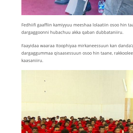
Fedhiifi gaaffiin kamiyyuu meeshaa lolaatiin osoo hin t
dargaggoonni hubachuu akka qaban dubbataniiru.
Faayidaa waaraa Itoophiyaa mirkaneessuun kan danda’
dargaggummaa qisaasessuun osoo hin taane, rakkoolee biyy
kaasaniiru.