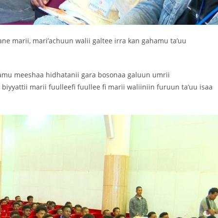
aane marii, mari’achuun walii galtee irra kan gahamu ta’uu
amu meeshaa hidhatanii gara bosonaa galuun umrii
attii marii fuulleefi fuullee fi marii waliiniin furuun ta’uu isaa