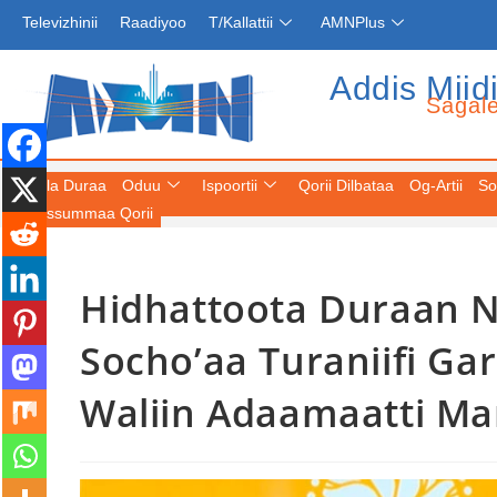
Televizhinii
Raadiyoo
T/Kallattii
AMNPlus
Addis Miid
Sagal
Fuula Duraa
Oduu
Ispoortii
Qorii Dilbataa
Og-Artii
So
Keessummaa Qorii
Hidhattoota Duraan 
Socho’aa Turaniifi Ga
Waliin Adaamaatti Mar