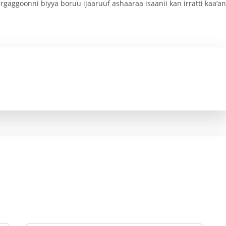
ggoonni biyya boruu ijaaruuf ashaaraa isaanii kan irratti kaa’an