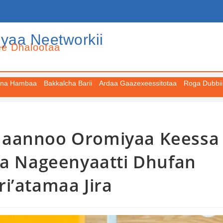
iyaa Neetworkii
ee Dhalootaa
na Hambaa
Bakkalcha Barii
Ardaa Gaazexeessitotaa
Roga Dubbii
Naannoo Oromiyaa Keessa
ra Nageenyaatti Dhufan
i’atamaa Jira