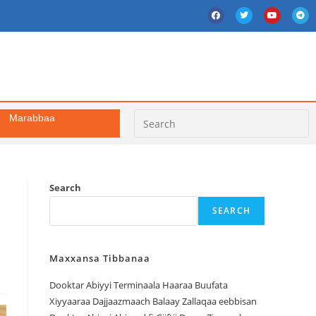
Marabbaa
Search
SEARCH
Maxxansa Tibbanaa
Dooktar Abiyyi Terminaala Haaraa Buufata
Xiyyaaraa Dajjaazmaach Balaay Zallaqaa eebbisan