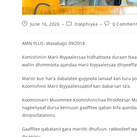
June 16, 2026
Itoophiyaa
0 Commen
AMN PLUS- Waxabajjii 09/2018
Komishiniin Marii Biyyaalessaa hidhattoota duraan Naa
waliin dhimmoota ajandaa marii biyyaalessaa dhiyeeffat
Mariin kun har’a dabalatee guyyoota lamaaf kan turu yo
Koomishinii Marii Biyyaallessaatiif kan dabarsan ta’a.
Koomisinarri Muummee Koomishinichaa Piroofeesar Masfi
nageenyaaf dursa kennuun gaaffilee qaban bifa ajandaati
dinqisiifataniiru.
Gaaffilee qabatanii gara mariitti dhufuun, rakkooleef w
ibsaniiru.