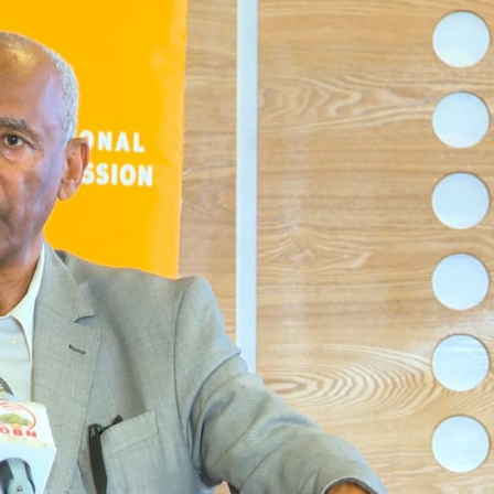
Dooktar Abiyyi Ahimad fi Giiftii Duree
Zinnaash Taayyaachoo dabalee
qondaaltootni hojii Mootummaa misooma
magaalaa Baahardaar daawwatan
August 6, 2026