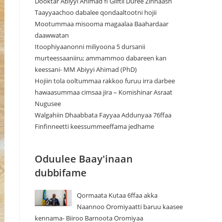
Dooktar Abiyyi Ahimad fi Giiftii Duree Zinnaash
Taayyaachoo dabalee qondaaltootni hojii
Mootummaa misooma magaalaa Baahardaar
daawwatan
Itoophiyaanonni miliyoona 5 dursanii
murteessaaniiru; ammammoo dabareen kan
keessani- MM Abiyyi Ahimad (PhD)
Hojiin tola ooltummaa rakkoo furuu irra darbee
hawaasummaa cimsaa jira – Komishinar Asraat
Nugusee
Walgahiin Dhaabbata Fayyaa Addunyaa 76ffaa
Finfinneetti keessummeeffama jedhame
Oduulee Baay'inaan
dubbifame
Qormaata Kutaa 6ffaa akka
Naannoo Oromiyaatti baruu kaasee
kennama- Biiroo Barnoota Oromiyaa