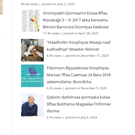
84.4k views
|
posted on June 2, 2025
Oromiyaatti Qormaanni Kutaa 8ffaa
Waxabajjii 3 – 5/ 2017 akka kennamu
Biiroon Barnoota Oromiyaa beeksise
17.3k views
|
posted on April 28, 2025
“Haadholiin Itoophiyaa Waaqa naaf
kadhadhaa” Maaster Abinnet
8.8k views
|
posted on December 15, 2025
Filannoon Biyyaalessaa Itoophiyaa
Marsaa 7ffaa Caamsaa 24 Bara 2018
adeemsifama- Boordicha
6.3k views
|
posted on December 9, 2025
Qabxiin darbiinsaa qormaata kutaa
6ffaa Bulchiinsa Magaalaa Finfinnee
ifoome
4.7k views
|
posted on July 6, 2026