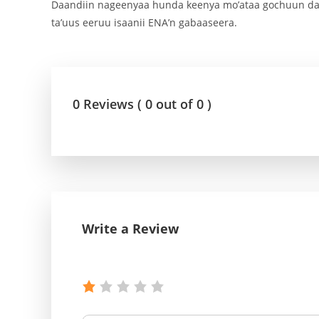
Daandiin nageenyaa hunda keenya mo’ataa gochuun darga
ta’uus eeruu isaanii ENA’n gabaaseera.
0 Reviews ( 0 out of 0 )
Write a Review