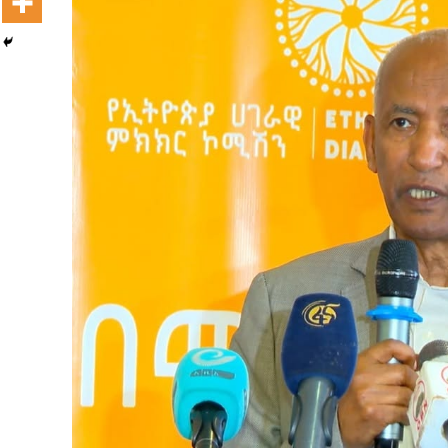
Dooktar Abiyyi Terminaala Haaraa
Buufata Xiyyaaraa Dajjaazmaach Balaay
Zallaqaa eebbisan
August 6, 2026