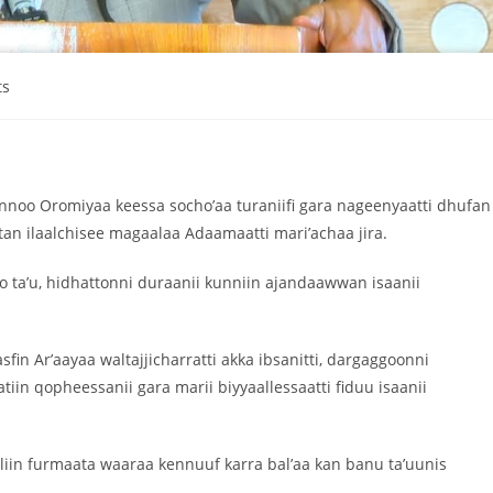
ts
nnoo Oromiyaa keessa socho’aa turaniifi gara nageenyaatti dhufan
an ilaalchisee magaalaa Adaamaatti mari’achaa jira.
o ta’u, hidhattonni duraanii kunniin ajandaawwan isaanii
n Ar’aayaa waltajjicharratti akka ibsanitti, dargaggoonni
in qopheessanii gara marii biyyaallessaatti fiduu isaanii
aliin furmaata waaraa kennuuf karra bal’aa kan banu ta’uunis