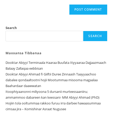
Search
SEARCH
Maxxansa Tibbanaa
Dooktar Abiyyi Terminaala Haaraa Buufata Xiyyaaraa Dajjaazmaach
Balaay Zallaqaa eebbisan
Dooktar Abiyyi Ahimad fi Giiftii Duree Zinnaash Taayyaachoo
dabalee qondaaltootni hojii Mootummaa misooma magaalaa
Baahardaar daawwatan
Itoophiyaanonni miliyoona 5 dursanii murteessaaniiru;
ammammoo dabareen kan keessani- MM Abiyyi Ahimad (PhD)
Hojiin tola ooltummaa rakkoo furuu irra darbee hawaasummaa
cimsaa jira – Komishinar Asraat Nugusee