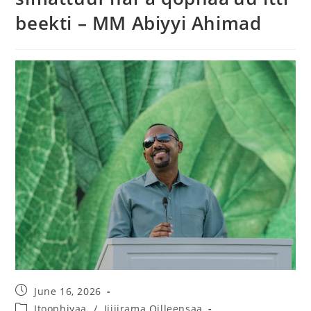
beekti – MM Abiyyi Ahimad
June 16, 2026
Itoophiyaa
/
Jijjirama Qilleensaa