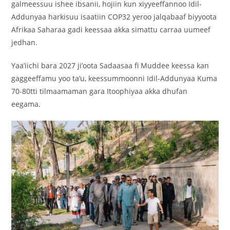
galmeessuu ishee ibsanii, hojiin kun xiyyeeffannoo Idil-
Addunyaa harkisuu isaatiin COP32 yeroo jalqabaaf biyyoota
Afrikaa Saharaa gadi keessaa akka simattu carraa uumeef
jedhan.
‎Yaa’iichi bara 2027 ji’oota Sadaasaa fi Muddee keessa kan
gaggeeffamu yoo ta’u, keessummoonni Idil-Addunyaa Kuma
70-80tti tilmaamaman gara Itoophiyaa akka dhufan
eegama.