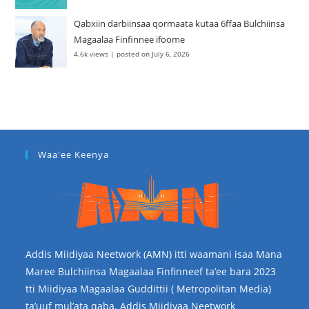
Qabxiin darbiinsaa qormaata kutaa 6ffaa Bulchiinsa
Magaalaa Finfinnee ifoome
4.6k views
|
posted on July 6, 2026
Waa'ee Keenya
Addis Miidiyaa Neetwork (AMN) itti waamani isaa Mana
Maree Bulchiinsa Magaalaa Finfinneef ta’ee bara 2023
tti Miidiyaa Magaalaa Guddittii ( Metropolitan Media)
ta’uuf mul’ata qaba. Addis Miidiyaa Neetwork