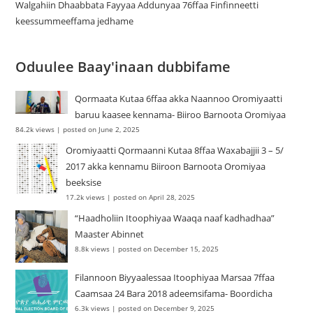
Walgahiin Dhaabbata Fayyaa Addunyaa 76ffaa Finfinneetti
keessummeeffama jedhame
Oduulee Baay'inaan dubbifame
Qormaata Kutaa 6ffaa akka Naannoo Oromiyaatti
baruu kaasee kennama- Biiroo Barnoota Oromiyaa
84.2k views
|
posted on June 2, 2025
Oromiyaatti Qormaanni Kutaa 8ffaa Waxabajjii 3 – 5/
2017 akka kennamu Biiroon Barnoota Oromiyaa
beeksise
17.2k views
|
posted on April 28, 2025
“Haadholiin Itoophiyaa Waaqa naaf kadhadhaa”
Maaster Abinnet
8.8k views
|
posted on December 15, 2025
Filannoon Biyyaalessaa Itoophiyaa Marsaa 7ffaa
Caamsaa 24 Bara 2018 adeemsifama- Boordicha
6.3k views
|
posted on December 9, 2025