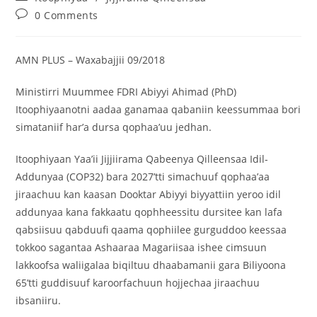
0 Comments
‎AMN PLUS – Waxabajjii 09/2018
Ministirri Muummee FDRI Abiyyi Ahimad (PhD)
Itoophiyaanotni aadaa ganamaa qabaniin keessummaa bori
simataniif har’a dursa qophaa’uu jedhan.
Itoophiyaan Yaa’ii Jijjiirama Qabeenya Qilleensaa Idil-
Addunyaa (COP32) bara 2027’tti simachuuf qophaa’aa
jiraachuu kan kaasan Dooktar Abiyyi biyyattiin yeroo idil
addunyaa kana fakkaatu qophheessitu dursitee kan lafa
qabsiisuu qabduufi qaama qophiilee gurguddoo keessaa
tokkoo sagantaa Ashaaraa Magariisaa ishee cimsuun
lakkoofsa waliigalaa biqiltuu dhaabamanii gara Biliyoona
65’tti guddisuuf karoorfachuun hojjechaa jiraachuu
ibsaniiru.