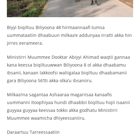
‎Biyyi biqiltuu Biliyoona 48 hirmaannaafi tumsa
uummataatiin dhaabuun milkaa’e addunyaa irratti akka hin
jirres eerameera.
‎Ministirri Muummee Dooktar Abiyyi Ahimad waqtii gannaa
kana keessa biqiltuuwwan Biliyoona 8 ol akka dhaabamu
ibsanii, kanaan lakkoofsi waliigalaa biqiltuu dhaabamanii
gara Biliyoona 56’tti akka olka’u ibsaniiru.
‎Milkaa’ina sagantaa Ashaaraa magariisaa kanaafis
uummanni Itoophiyaa hundi dhaabbii biqiltuu hojii isaanii
guyyaa guyyaa keessaa tokko akka godhatu Ministirri
Muummee waamicha dhiyeessaniiru.
Daraartuu Tarreessaatiin