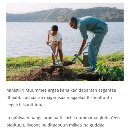
Ministirri Muummee ergaa kana kan dabarsan sagantaa
dhaabbii ashaaraa magariisaa magaalaa Bishooftuutti
eegalchiisanittidha.
‎Itoophiyaan hanga ammaatti sochii uummataa qindaa’een
biqiltuu Biliyoona 48 dhaabuun milkaa’ina guddaa