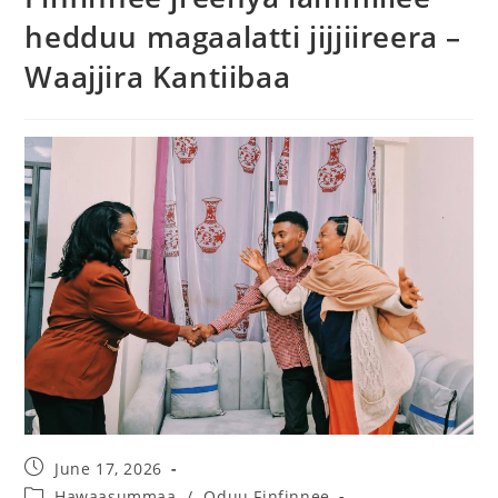
hedduu magaalatti jijjiireera –
Waajjira Kantiibaa
June 17, 2026
Hawaasummaa
/
Oduu Finfinnee