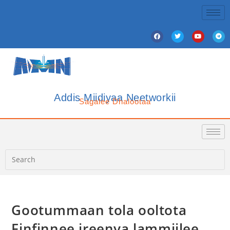
Addis Miidiyaa Neetworkii
Sagalee Dhalootaa
Gootummaan tola ooltota
Finfinnee jreenya lammiilee