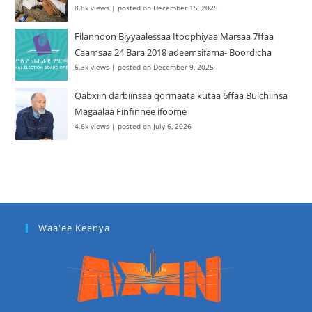
8.8k views
|
posted on December 15, 2025
Filannoon Biyyaalessaa Itoophiyaa Marsaa 7ffaa
Caamsaa 24 Bara 2018 adeemsifama- Boordicha
6.3k views
|
posted on December 9, 2025
Qabxiin darbiinsaa qormaata kutaa 6ffaa Bulchiinsa
Magaalaa Finfinnee ifoome
4.6k views
|
posted on July 6, 2026
Waa'ee Keenya