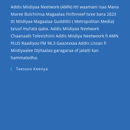
Addis Miidiyaa Neetwork (AMN) itti waamani isaa Mana
Maree Bulchiinsa Magaalaa Finfinneef ta’ee bara 2023
tti Miidiyaa Magaalaa Guddittii ( Metropolitan Media)
ta’uuf mul’ata qaba. Addis Miidiyaa Neetwork
Chaanaalii Televizhinii Addis Miidiya Neetwoork fi AMN
PLUS Raadiyoo FM 96.3 Gaazexxaa Addis Lissan fi
Miidiyaalee Dijitaalaa garagaraa of jalatti kan
hammatedha.
Teessoo Keenya