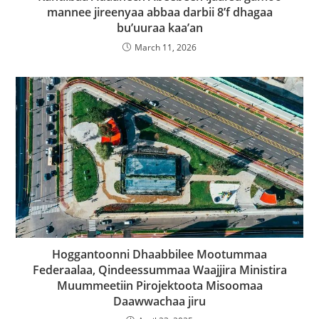
mannee jireenyaa abbaa darbii 8’f dhagaa
bu’uuraa kaa’an
March 11, 2026
Hoggantoonni Dhaabbilee Mootummaa
Federaalaa, Qindeessummaa Waajjira Ministira
Muummeetiin Pirojektoota Misoomaa
Daawwachaa jiru