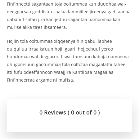
Finfinneetti sagantaan tola ooltummaa kun duudhaa wal-
deeggarsaa guddisuu caalaa lammiilee jireenya gadi aanaa
qabaniif siifan jira kan jedhu sagantaa namoomaa kan
mul’ise akka ta’es ibsameera.
Hojiin tola ooltummaa xiqqeenya hin qabu, laphee
qulqulluu irraa ka’uun hojii gaarii hojjechuuf yeroo
hundumaa wal deggaruu fi wal tumsuun kabaja namooma
dhugomsuun gootummaa tola ooltotaa magaalattii tahee
itti fufu odeeffannoon Waajjira Kantiibaa Magaalaa
Finfinneerraa argame ni mul’isa.
0 Reviews ( 0 out of 0 )