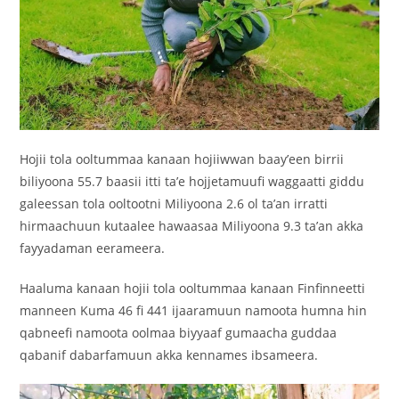
Hojii tola ooltummaa kanaan hojiiwwan baay’een birrii
biliyoona 55.7 baasii itti ta’e hojjetamuufi waggaatti giddu
galeessan tola ooltootni Miliyoona 2.6 ol ta’an irratti
hirmaachuun kutaalee hawaasaa Miliyoona 9.3 ta’an akka
fayyadaman eerameera.
Haaluma kanaan hojii tola ooltummaa kanaan Finfinneetti
manneen Kuma 46 fi 441 ijaaramuun namoota humna hin
qabneefi namoota oolmaa biyyaaf gumaacha guddaa
qabanif dabarfamuun akka kennames ibsameera.