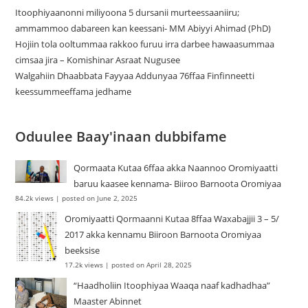
Itoophiyaanonni miliyoona 5 dursanii murteessaaniiru;
ammammoo dabareen kan keessani- MM Abiyyi Ahimad (PhD)
Hojiin tola ooltummaa rakkoo furuu irra darbee hawaasummaa
cimsaa jira – Komishinar Asraat Nugusee
Walgahiin Dhaabbata Fayyaa Addunyaa 76ffaa Finfinneetti
keessummeeffama jedhame
Oduulee Baay'inaan dubbifame
Qormaata Kutaa 6ffaa akka Naannoo Oromiyaatti
baruu kaasee kennama- Biiroo Barnoota Oromiyaa
84.2k views
|
posted on June 2, 2025
Oromiyaatti Qormaanni Kutaa 8ffaa Waxabajjii 3 – 5/
2017 akka kennamu Biiroon Barnoota Oromiyaa
beeksise
17.2k views
|
posted on April 28, 2025
“Haadholiin Itoophiyaa Waaqa naaf kadhadhaa”
Maaster Abinnet