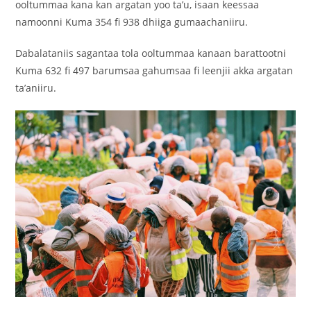
ooltummaa kana kan argatan yoo ta’u, isaan keessaa
namoonni Kuma 354 fi 938 dhiiga gumaachaniiru.
Dabalataniis sagantaa tola ooltummaa kanaan barattootni
Kuma 632 fi 497 barumsaa gahumsaa fi leenjii akka argatan
ta’aniiru.