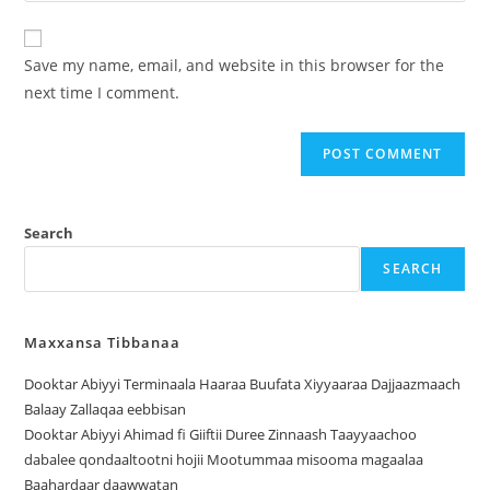
Save my name, email, and website in this browser for the
next time I comment.
Search
SEARCH
Maxxansa Tibbanaa
Dooktar Abiyyi Terminaala Haaraa Buufata Xiyyaaraa Dajjaazmaach
Balaay Zallaqaa eebbisan
Dooktar Abiyyi Ahimad fi Giiftii Duree Zinnaash Taayyaachoo
dabalee qondaaltootni hojii Mootummaa misooma magaalaa
Baahardaar daawwatan