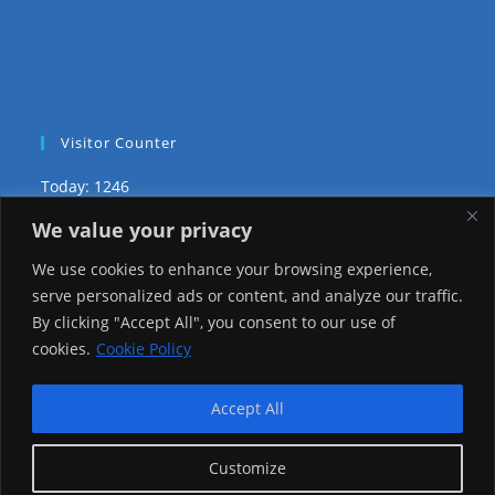
Visitor Counter
Today: 1246
We value your privacy
Yesterday: 2257
We use cookies to enhance your browsing experience,
This Week: 22459
serve personalized ads or content, and analyze our traffic.
By clicking "Accept All", you consent to our use of
This Month: 71732
cookies.
Cookie Policy
Total Visitors:
1219551
Accept All
Customize
copyright Ⓒ 2026 Addis Media Network All Rights