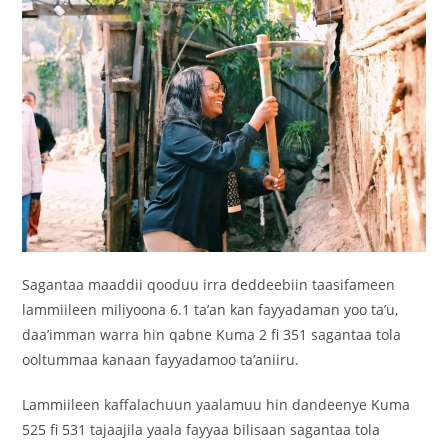
Sagantaa maaddii qooduu irra deddeebiin taasifameen
lammiileen miliyoona 6.1 ta’an kan fayyadaman yoo ta’u,
daa’imman warra hin qabne Kuma 2 fi 351 sagantaa tola
ooltummaa kanaan fayyadamoo ta’aniiru.
Lammiileen kaffalachuun yaalamuu hin dandeenye Kuma
525 fi 531 tajaajila yaala fayyaa bilisaan sagantaa tola