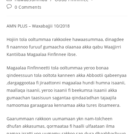
0 Comments
AMN PLUS – Waxabajjii 10/2018
Hojiin tola ooltummaa rakkoolee hawaasummaa, dinagdee
fi naannoo furuuf gumaacha olaanaa akka qabu Waajjirri
Kantiibaa Magaalaa Finfinnee ibse.
Magaalaa Finfinneetti tola ooltummaa yeroo bonaa
qindeessuun tola ooltota kanneen akka Abbootii qabeenyaa
,dargaggootaa fi jiraattonni magaalaa hundi humna isaanii,
maallaqa isaanii, yeroo isaanii fi beekumsa isaanii akka
gumaachan taasisuun sagantaa qindaa’adhan tajaajila
namoomaa garaagaraa kennamaa akka tures ibsameera.
Gaarummaan rakkoon uumamaan ykn nam-tolcheen
dhufan akkasumas, qormaataa fi haalli ulfaataan ilma
namaa irratti yoo uumamu rakkoo san dura dhaabbachuun