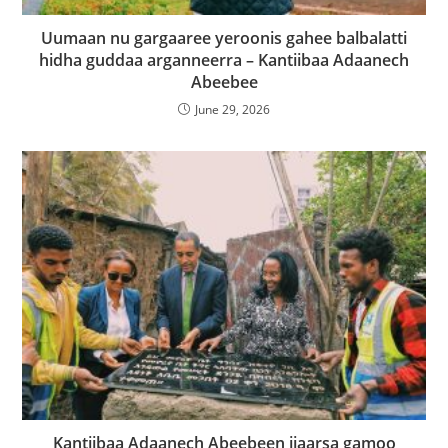
Uumaan nu gargaaree yeroonis gahee balbalatti
hidha guddaa arganneerra – Kantiibaa Adaanech
Abeebee
June 29, 2026
Kantiibaa Adaanech Abeebeen ijaarsa gamoo