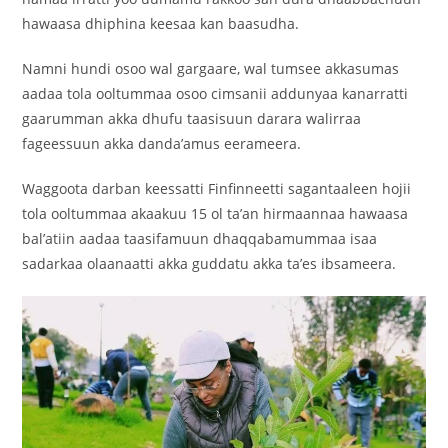
hawaasa dhiphina keesaa kan baasudha.
Namni hundi osoo wal gargaare, wal tumsee akkasumas
aadaa tola ooltummaa osoo cimsanii addunyaa kanarratti
gaarumman akka dhufu taasisuun darara walirraa
fageessuun akka danda’amus eerameera.
Waggoota darban keessatti Finfinneetti sagantaaleen hojii
tola ooltummaa akaakuu 15 ol ta’an hirmaannaa hawaasa
bal’atiin aadaa taasifamuun dhaqqabamummaa isaa
sadarkaa olaanaatti akka guddatu akka ta’es ibsameera.