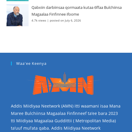
Qabxiin darbiinsaa qormaata kutaa 6ffaa Bulchiinsa
Magaalaa Finfinnee ifoome
4.7k views
|
posted on July 6, 2026
Waa'ee Keenya
Addis Miidiyaa Neetwork (AMN) itti waamani isaa Mana
Maree Bulchiinsa Magaalaa Finfinneef ta’ee bara 2023
tti Miidiyaa Magaalaa Guddittii ( Metropolitan Media)
ta’uuf mul’ata qaba. Addis Miidiyaa Neetwork