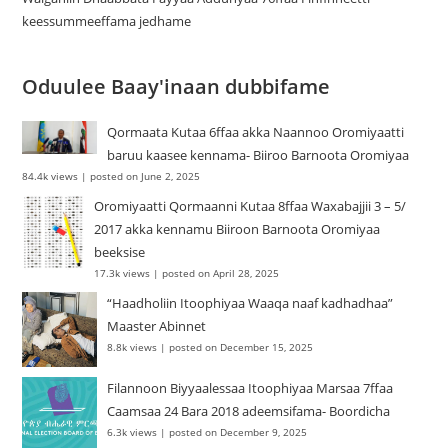
keessummeeffama jedhame
Oduulee Baay'inaan dubbifame
Qormaata Kutaa 6ffaa akka Naannoo Oromiyaatti
baruu kaasee kennama- Biiroo Barnoota Oromiyaa
84.4k views
|
posted on June 2, 2025
Oromiyaatti Qormaanni Kutaa 8ffaa Waxabajjii 3 – 5/
2017 akka kennamu Biiroon Barnoota Oromiyaa
beeksise
17.3k views
|
posted on April 28, 2025
“Haadholiin Itoophiyaa Waaqa naaf kadhadhaa”
Maaster Abinnet
8.8k views
|
posted on December 15, 2025
Filannoon Biyyaalessaa Itoophiyaa Marsaa 7ffaa
Caamsaa 24 Bara 2018 adeemsifama- Boordicha
6.3k views
|
posted on December 9, 2025