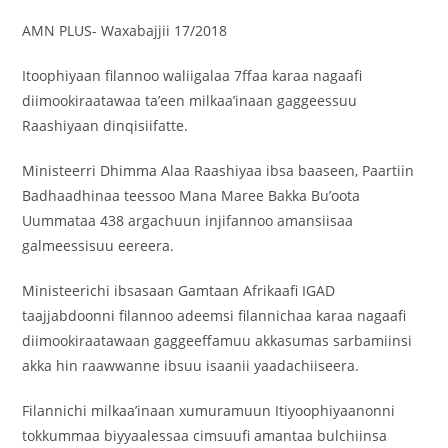
AMN PLUS- Waxabajjii 17/2018
Itoophiyaan filannoo waliigalaa 7ffaa karaa nagaafi
diimookiraatawaa ta’een milkaa’inaan gaggeessuu
Raashiyaan dinqisiifatte.
Ministeerri Dhimma Alaa Raashiyaa ibsa baaseen, Paartiin
Badhaadhinaa teessoo Mana Maree Bakka Bu’oota
Uummataa 438 argachuun injifannoo amansiisaa
galmeessisuu eereera.
Ministeerichi ibsasaan Gamtaan Afrikaafi IGAD
taajjabdoonni filannoo adeemsi filannichaa karaa nagaafi
diimookiraatawaan gaggeeffamuu akkasumas sarbamiinsi
akka hin raawwanne ibsuu isaanii yaadachiiseera.
Filannichi milkaa’inaan xumuramuun Itiyoophiyaanonni
tokkummaa biyyaalessaa cimsuufi amantaa bulchiinsa