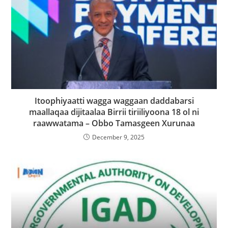
Itoophiyaatti wagga waggaan daddabarsi
maallaqaa dijitaalaa Birrii tiriiliyoona 18 ol ni
raawwatama – Obbo Tamasgeen Xurunaa
December 9, 2025