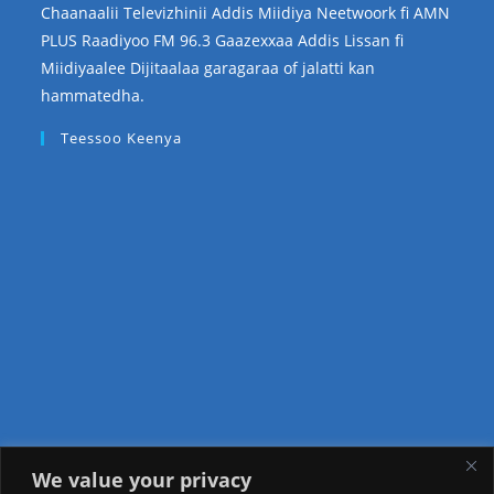
Chaanaalii Televizhinii Addis Miidiya Neetwoork fi AMN
PLUS Raadiyoo FM 96.3 Gaazexxaa Addis Lissan fi
Miidiyaalee Dijitaalaa garagaraa of jalatti kan
hammatedha.
Teessoo Keenya
We value your privacy