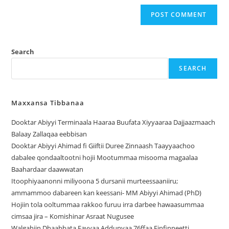
Search
SEARCH
Maxxansa Tibbanaa
Dooktar Abiyyi Terminaala Haaraa Buufata Xiyyaaraa Dajjaazmaach
Balaay Zallaqaa eebbisan
Dooktar Abiyyi Ahimad fi Giiftii Duree Zinnaash Taayyaachoo
dabalee qondaaltootni hojii Mootummaa misooma magaalaa
Baahardaar daawwatan
Itoophiyaanonni miliyoona 5 dursanii murteessaaniiru;
ammammoo dabareen kan keessani- MM Abiyyi Ahimad (PhD)
Hojiin tola ooltummaa rakkoo furuu irra darbee hawaasummaa
cimsaa jira – Komishinar Asraat Nugusee
Walgahiin Dhaabbata Fayyaa Addunyaa 76ffaa Finfinneetti