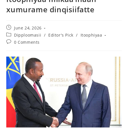
xumurame dinqisiifatte
June 24, 2026
Dipploomasii
/
Editor's Pick
/
Itoophiyaa
0 Comments