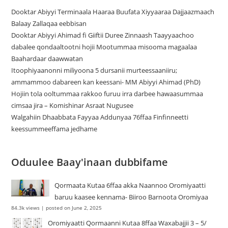
Dooktar Abiyyi Terminaala Haaraa Buufata Xiyyaaraa Dajjaazmaach
Balaay Zallaqaa eebbisan
Dooktar Abiyyi Ahimad fi Giiftii Duree Zinnaash Taayyaachoo
dabalee qondaaltootni hojii Mootummaa misooma magaalaa
Baahardaar daawwatan
Itoophiyaanonni miliyoona 5 dursanii murteessaaniiru;
ammammoo dabareen kan keessani- MM Abiyyi Ahimad (PhD)
Hojiin tola ooltummaa rakkoo furuu irra darbee hawaasummaa
cimsaa jira – Komishinar Asraat Nugusee
Walgahiin Dhaabbata Fayyaa Addunyaa 76ffaa Finfinneetti
keessummeeffama jedhame
Oduulee Baay'inaan dubbifame
Qormaata Kutaa 6ffaa akka Naannoo Oromiyaatti
baruu kaasee kennama- Biiroo Barnoota Oromiyaa
84.3k views
|
posted on June 2, 2025
Oromiyaatti Qormaanni Kutaa 8ffaa Waxabajjii 3 – 5/