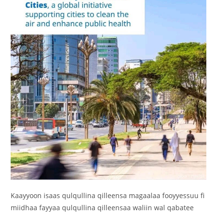
Kaayyoon isaas qulqullina qilleensa magaalaa fooyyessuu fi
miidhaa fayyaa qulqullina qilleensaa waliin wal qabatee