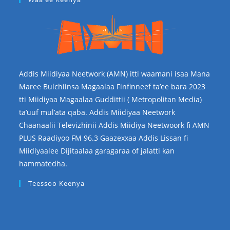
Addis Miidiyaa Neetwork (AMN) itti waamani isaa Mana
Maree Bulchiinsa Magaalaa Finfinneef ta’ee bara 2023
tti Miidiyaa Magaalaa Guddittii ( Metropolitan Media)
ta’uuf mul’ata qaba. Addis Miidiyaa Neetwork
Chaanaalii Televizhinii Addis Miidiya Neetwoork fi AMN
PLUS Raadiyoo FM 96.3 Gaazexxaa Addis Lissan fi
Miidiyaalee Dijitaalaa garagaraa of jalatti kan
hammatedha.
Teessoo Keenya