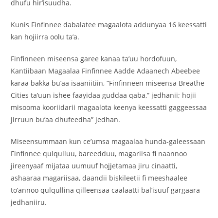
dhufu hir’isuudha.
Kunis Finfinnee dabalatee magaalota addunyaa 16 keessatti
kan hojiirra oolu ta’a.
Finfinneen miseensa garee kanaa ta’uu hordofuun,
Kantiibaan Magaalaa Finfinnee Aadde Adaanech Abeebee
karaa bakka bu’aa isaaniitiin, “Finfinneen miseensa Breathe
Cities ta’uun ishee faayidaa guddaa qaba,” jedhanii; hojii
misooma kooriidarii magaalota keenya keessatti gaggeessaa
jirruun bu’aa dhufeedha” jedhan.
Miseensummaan kun ce’umsa magaalaa hunda-galeessaan
Finfinnee qulqulluu, bareedduu, magariisa fi naannoo
jireenyaaf mijataa uumuuf hojjetamaa jiru cinaatti,
ashaaraa magariisaa, daandii biskileetii fi meeshaalee
to’annoo qulqullina qilleensaa caalaatti bal’isuuf gargaara
jedhaniiru.