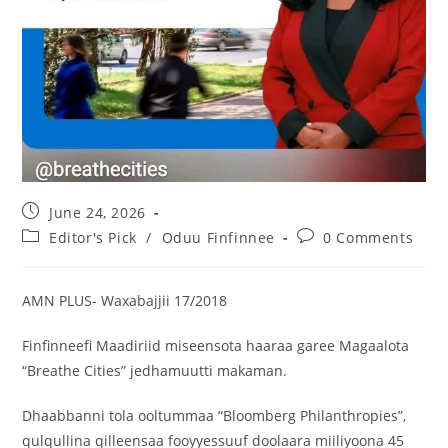
June 24, 2026
Editor's Pick
/
Oduu Finfinnee
0 Comments
AMN PLUS- Waxabajjii 17/2018
Finfinneefi Maadiriid miseensota haaraa garee Magaalota
“Breathe Cities” jedhamuutti makaman.
Dhaabbanni tola ooltummaa “Bloomberg Philanthropies”,
qulqullina qilleensaa fooyyessuuf doolaara miiliyoona 45