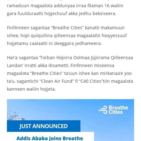
ramaduun magaalota addunyaa irraa filaman 16 waliin
gara fuulduraatti hojjechuuf akka jedhu beksiseera.
Finfinneen sagantaa “Breathe Cities” kanatti makamuun
ishee, hojii qulqullina qilleensaa magaalattii fooyyessuuf
hojjetamu caalaatti ni deeggara jedhameera.
Har’a sagantaa ‘Torban Hojiirra Oolmaa Jijjiirama Qilleensaa
Landan’ irratti akka ibsametti, Finfinneen miseensa
magaalota “Breathe Cities” ta’uun ishee kan mirkanaa’e yoo
ta’u, sagantichi “Clean Air Fund” fi “C40 Cities”tiin magaalota
kanneen waliin hojjeta.