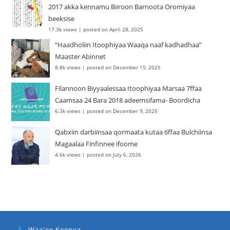
2017 akka kennamu Biiroon Barnoota Oromiyaa
beeksise
17.3k views
|
posted on April 28, 2025
“Haadholiin Itoophiyaa Waaqa naaf kadhadhaa”
Maaster Abinnet
8.8k views
|
posted on December 15, 2025
Filannoon Biyyaalessaa Itoophiyaa Marsaa 7ffaa
Caamsaa 24 Bara 2018 adeemsifama- Boordicha
6.3k views
|
posted on December 9, 2025
Qabxiin darbiinsaa qormaata kutaa 6ffaa Bulchiinsa
Magaalaa Finfinnee ifoome
4.6k views
|
posted on July 6, 2026
Waa'ee Keenya