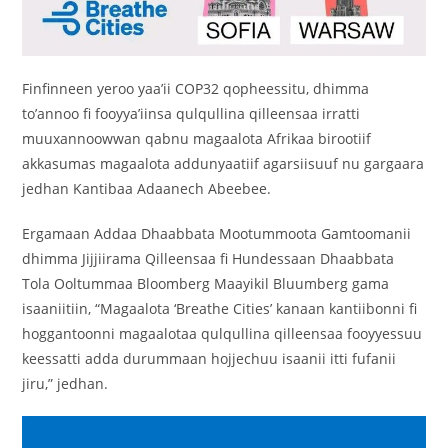
Finfinneen yeroo yaa’ii COP32 qopheessitu, dhimma
to’annoo fi fooyya’iinsa qulqullina qilleensaa irratti
muuxannoowwan qabnu magaalota Afrikaa birootiif
akkasumas magaalota addunyaatiif agarsiisuuf nu gargaara
jedhan Kantibaa Adaanech Abeebee.
Ergamaan Addaa Dhaabbata Mootummoota Gamtoomanii
dhimma Jijjiirama Qilleensaa fi Hundessaan Dhaabbata
Tola Ooltummaa Bloomberg Maayikil Bluumberg gama
isaaniitiin, “Magaalota ‘Breathe Cities’ kanaan kantiibonni fi
hoggantoonni magaalotaa qulqullina qilleensaa fooyyessuu
keessatti adda durummaan hojjechuu isaanii itti fufanii
jiru,” jedhan.