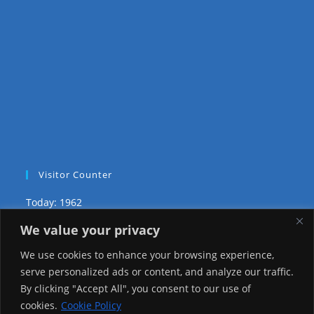
Visitor Counter
Today: 1962
We value your privacy
Yesterday: 2257
We use cookies to enhance your browsing experience,
This Week: 23175
serve personalized ads or content, and analyze our traffic.
By clicking "Accept All", you consent to our use of
This Month: 72448
cookies.
Cookie Policy