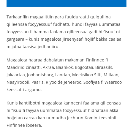
Tarkaanfiin magaalittiin gara fuulduraatti qulqullina
qilleensaa fooyyessuuf fudhattu hundi fayyaa uummataa
fooyyessuu fi hamma faalama qilleensaa gadi hir’isuuf ni
gargaara – kunis magaalota jireenyaafi hojiif bakka caalaa
mijataa taasisa jedhaniiru.
Magaalota haaraa dabalatan makaman Finfinnee fi
Maadriid cinaatti, Akraa, Baankok, Bogootaa, Biraasils,
Jakaartaa, Joohanisbarg, Landan, Meeksikoo Sitii, Miilaan,
Naayiroobii, Paaris, Riyoo de Jeneeroo, Soofiyaa fi Waarsoo
keessatti argamu.
Kunis kantiibotni magaalota kanneeni faalama qilleensaa
hir’isuu fi fayyaa uummataa fooyyessuuf hidhataan akka
hojjetan carraa kan uumudha jechuun Kominikeeshinii
Finfinnee ibseera.