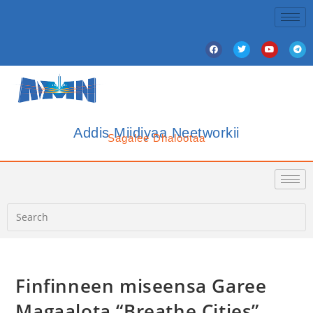
Addis Miidiyaa Neetworkii
Sagalee Dhalootaa
Finfinneen miseensa Garee
Magaalota “Breathe Cities”