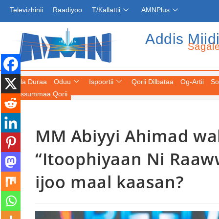
Televizhinii
Raadiyoo
T/Kallattii
AMNPlus
Addis Miid
Sagal
Fuula Duraa
Oduu
Ispoortii
Qorii Dilbataa
Og-Artii
So
Keessummaa Qorii
MM Abiyyi Ahimad walt
“Itoophiyaan Ni Raaww
ijoo maal kaasan?