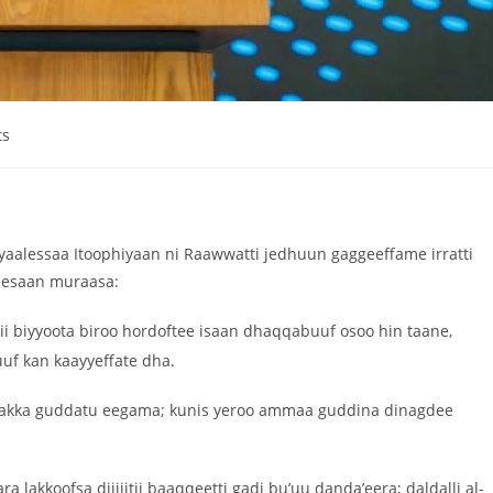
ts
yaalessaa Itoophiyaan ni Raawwatti jedhuun gaggeeffame irratti
keesaan muraasa:
dii biyyoota biroo hordoftee isaan dhaqqabuuf osoo hin taane,
uf kan kaayyeffate dha.
2 akka guddatu eegama; kunis yeroo ammaa guddina dinagdee
ra lakkoofsa diijiitii baaqqeetti gadi bu’uu danda’eera; daldalli al-