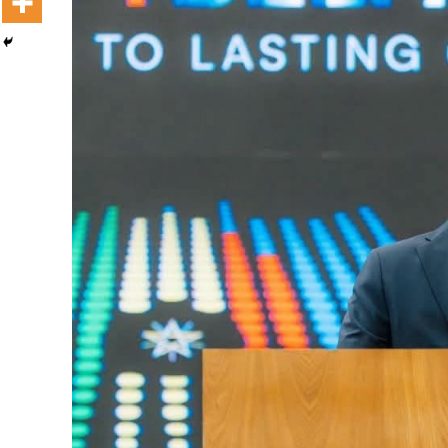
Dooktar Abiyyi Terminaala Haaraa
Buufata Xiyyaaraa Dajjaazmaach Balaay
Zallaqaa eebbisan
August 6, 2026