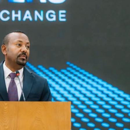
Dooktar Abiyyi Ahimad fi Giiftii Duree
Zinnaash Taayyaachoo dabalee
qondaaltootni hojii Mootummaa misooma
magaalaa Baahardaar daawwatan
August 6, 2026