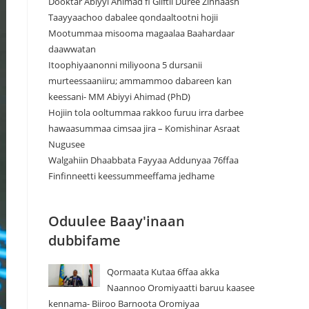
Dooktar Abiyyi Ahimad fi Giiftii Duree Zinnaash
Taayyaachoo dabalee qondaaltootni hojii
Mootummaa misooma magaalaa Baahardaar
daawwatan
Itoophiyaanonni miliyoona 5 dursanii
murteessaaniiru; ammammoo dabareen kan
keessani- MM Abiyyi Ahimad (PhD)
Hojiin tola ooltummaa rakkoo furuu irra darbee
hawaasummaa cimsaa jira – Komishinar Asraat
Nugusee
Walgahiin Dhaabbata Fayyaa Addunyaa 76ffaa
Finfinneetti keessummeeffama jedhame
Oduulee Baay'inaan
dubbifame
Qormaata Kutaa 6ffaa akka
Naannoo Oromiyaatti baruu kaasee
kennama- Biiroo Barnoota Oromiyaa