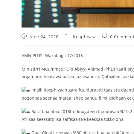
June 24, 2026
Itoophiyaa
0 Commen
AMN PLUS- Waxabajjii 17/2018
Ministirri Muummee FDRI Abiyyi Ahimad (PhD) Yaa’ii biy
argamuun haasawa bal’aa taasisaniiru. Qabxiilee ijoo 
Imalli Itoophiyaan gara fuulduraatti taasistu daan
boqonnaa seenaa mataa ishee banuu fi milkiidhaan ce’u
Bara baajataa 2018tti dinagdeen Itoophiyaa %10.
Afrikaa keessatti isa saffisaa ta’e keessaa tokko dha.
Qaala’iinsi jireenyaa %30 ol ture haalaan hir’atee ga