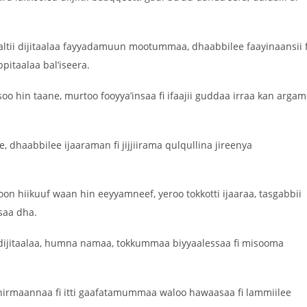
faltii dijitaalaa fayyadamuun mootummaa, dhaabbilee faayinaansii f
pitaalaa bal’iseera.
 hin taane, murtoo fooyya’insaa fi ifaajii guddaa irraa kan arga
 dhaabbilee ijaaraman fi jijjiirama qulqullina jireenya
oon hiikuuf waan hin eeyyamneef, yeroo tokkotti ijaaraa, tasgabbii
isaa dha.
dijitaalaa, humna namaa, tokkummaa biyyaalessaa fi misooma
hirmaannaa fi itti gaafatamummaa waloo hawaasaa fi lammiilee