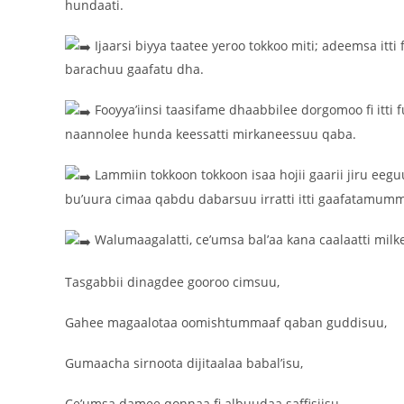
hundaati.
Ijaarsi biyya taatee yeroo tokkoo miti; adeemsa it
barachuu gaafatu dha.
Fooyya’iinsi taasifame dhaabbilee dorgomoo fi itti
naannolee hunda keessatti mirkaneessuu qaba.
Lammiin tokkoon tokkoon isaa hojii gaarii jiru eeg
bu’uura cimaa qabdu dabarsuu irratti itti gaafatamum
Walumaagalatti, ce’umsa bal’aa kana caalaatti milk
Tasgabbii dinagdee gooroo cimsuu,
Gahee magaalotaa oomishtummaaf qaban guddisuu,
Gumaacha sirnoota dijitaalaa babal’isu,
Ce’umsa damee qonnaa fi albuudaa saffisiisu,