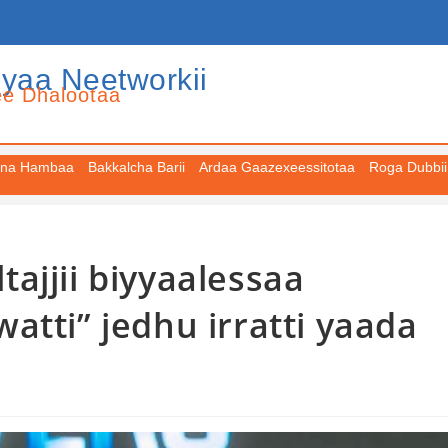
iyaa Neetworkii
ee Dhalootaa
na Hambaa
Bakkalcha Barii
Ardaa Gaazexeessitotaa
Roga Dubbii
ajjii biyyaalessaa
atti” jedhu irratti yaada