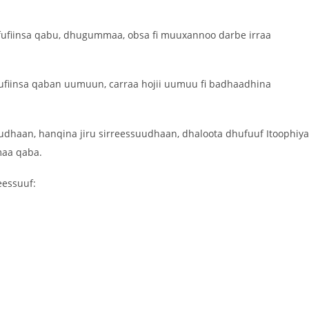
ti fufiinsa qabu, dhugummaa, obsa fi muuxannoo darbe irraa
 fufiinsa qaban uumuun, carraa hojii uumuu fi badhaadhina
uudhaan, hanqina jiru sirreessuudhaan, dhaloota dhufuuf Itoophiy
maa qaba.
eessuuf: