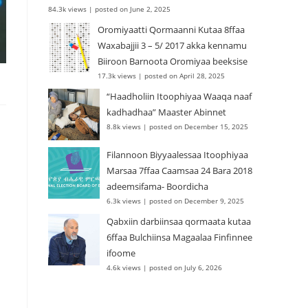
84.3k views
|
posted on June 2, 2025
Oromiyaatti Qormaanni Kutaa 8ffaa
Waxabajjii 3 – 5/ 2017 akka kennamu
Biiroon Barnoota Oromiyaa beeksise
17.3k views
|
posted on April 28, 2025
“Haadholiin Itoophiyaa Waaqa naaf
kadhadhaa” Maaster Abinnet
8.8k views
|
posted on December 15, 2025
Filannoon Biyyaalessaa Itoophiyaa
Marsaa 7ffaa Caamsaa 24 Bara 2018
adeemsifama- Boordicha
6.3k views
|
posted on December 9, 2025
Qabxiin darbiinsaa qormaata kutaa
6ffaa Bulchiinsa Magaalaa Finfinnee
ifoome
4.6k views
|
posted on July 6, 2026