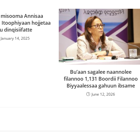
 misooma Annisaa
Itoophiyaan hojjetaa
tu dinqisiifatte
January 14, 2025
Bu’aan sagalee naannolee
filannoo 1,131 Boordii Filannoo
Biyyaalessaa gahuun ibsame
June 12, 2026