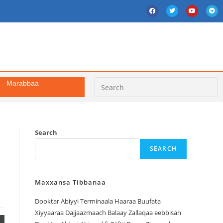
Marabbaa
Search
SEARCH
Maxxansa Tibbanaa
Dooktar Abiyyi Terminaala Haaraa Buufata
Xiyyaaraa Dajjaazmaach Balaay Zallaqaa eebbisan