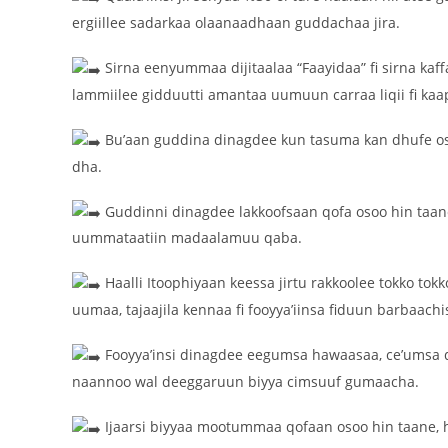
ergiillee sadarkaa olaanaadhaan guddachaa jira.
Sirna eenyummaa dijitaalaa “Faayidaa” fi sirna kaf
lammiilee gidduutti amantaa uumuun carraa liqii fi kaap
Bu’aan guddina dinagdee kun tasuma kan dhufe osoo
dha.
Guddinni dinagdee lakkoofsaan qofa osoo hin taane,
uummataatiin madaalamuu qaba.
Haalli Itoophiyaan keessa jirtu rakkoolee tokko tokk
uumaa, tajaajila kennaa fi fooyya’iinsa fiduun barbaach
Fooyya’insi dinagdee eegumsa hawaasaa, ce’umsa 
naannoo wal deeggaruun biyya cimsuuf gumaacha.
Ijaarsi biyyaa mootummaa qofaan osoo hin taane, 