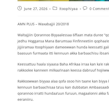
June 27, 2026
Itoophiyaa
0 Commen
AMN PLUS – Waxabajjii 20/2018
Waltajjiin Qorannoo Biyyaalessaa 6ffaan mata duree “qo
jedhu Hoggansa Mana Barumsaa Finfinneetiin qophaa’e
jijjiiramaa Itoophiyaan dameewwan hunda keessatti gal
baasuun furmaata itti kennuun akka barbaachisu ibsani
Keessattuu haala siyaasa Baha Afrikaa irraa kan ka’e r
rakkoolee kanneen milkaa’inaan keessa dabruuf hojiiww
Rakkoowwan biyyaa alaa qofa osoo hin taane kan biyya 
kennuun barbaachisaa ta’uu kan dubbatan Ambaasaadda
qorannoo irratti hundaa’uun furuun, magaalonni akka 
eeraniiru.