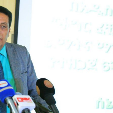
Dooktar Abiyyi Ahimad fi Giiftii Duree
Zinnaash Taayyaachoo dabalee
qondaaltootni hojii Mootummaa misooma
magaalaa Baahardaar daawwatan
August 6, 2026