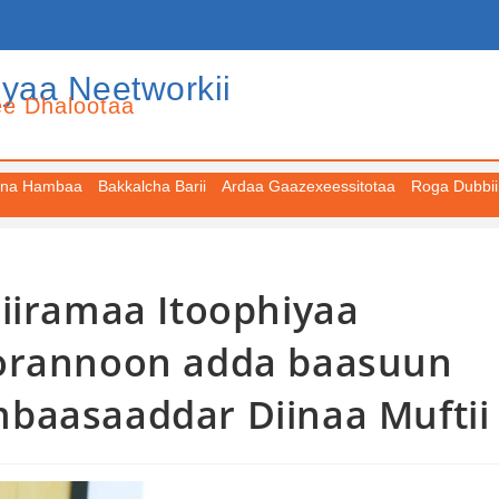
iyaa Neetworkii
ee Dhalootaa
na Hambaa
Bakkalcha Barii
Ardaa Gaazexeessitotaa
Roga Dubbii
jiiramaa Itoophiyaa
qorannoon adda baasuun
baasaaddar Diinaa Muftii