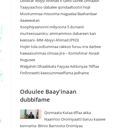
Dooktar Abiyyi Ahimad fi Giiftii Duree Zinnaash
Taayyaachoo dabalee qondaaltootni hojii
Mootummaa misooma magaalaa Baahardaar
daawwatan
Itoophiyaanonni miliyoona 5 dursanii
murteessaaniiru; ammammoo dabareen kan
keessani- MM Abiyyi Ahimad (PhD)
Hojiin tola ooltummaa rakkoo furuu irra darbee
hawaasummaa cimsaa jira – Komishinar Asraat
Nugusee
Walgahiin Dhaabbata Fayyaa Addunyaa 76ffaa
Finfinneetti keessummeeffama jedhame
Oduulee Baay'inaan
dubbifame
Qormaata Kutaa 6ffaa akka
Naannoo Oromiyaatti baruu kaasee
kennama- Biiroo Barnoota Oromiyaa