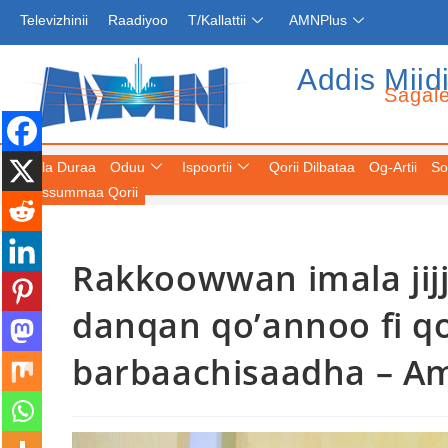
Televizhinii
Raadiyoo
T/Kallattii
AMNPlus
Addis Miid
Sagal
Fuula Duraa
Oduu
Ispoortii
Qorii Dilbataa
Og-Artii
So
Keessummaa Qorii
Rakkoowwan imala jij
danqan qo’annoo fi 
barbaachisaadha – Am