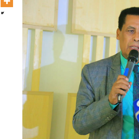
Dooktar Abiyyi Terminaala Haaraa
Buufata Xiyyaaraa Dajjaazmaach Balaay
Zallaqaa eebbisan
August 6, 2026