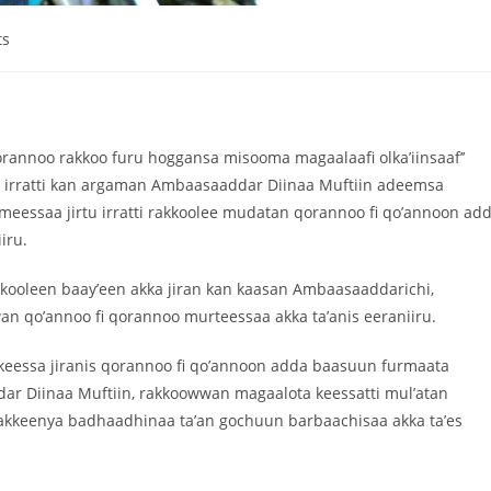
ts
rannoo rakkoo furu hoggansa misooma magaalaafi olka’iinsaaf’’
 irratti kan argaman Ambaasaaddar Diinaa Muftiin adeemsa
meessaa jirtu irratti rakkoolee mudatan qorannoo fi qo’annoon ad
iru.
akkooleen baay’een akka jiran kan kaasan Ambaasaaddarichi,
an qo’annoo fi qorannoo murteessaa akka ta’anis eeraniiru.
keessa jiranis qorannoo fi qo’annoon adda baasuun furmaata
r Diinaa Muftiin, rakkoowwan magaalota keessatti mul’atan
fakkeenya badhaadhinaa ta’an gochuun barbaachisaa akka ta’es