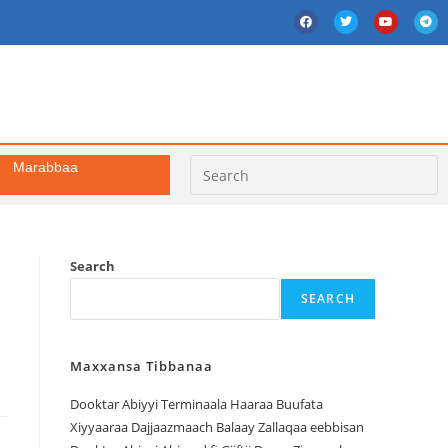
Marabbaa
Search
SEARCH
Maxxansa Tibbanaa
Dooktar Abiyyi Terminaala Haaraa Buufata
Xiyyaaraa Dajjaazmaach Balaay Zallaqaa eebbisan