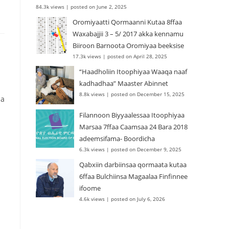
84.3k views
|
posted on June 2, 2025
Oromiyaatti Qormaanni Kutaa 8ffaa
Waxabajjii 3 – 5/ 2017 akka kennamu
Biiroon Barnoota Oromiyaa beeksise
17.3k views
|
posted on April 28, 2025
“Haadholiin Itoophiyaa Waaqa naaf
kadhadhaa” Maaster Abinnet
8.8k views
|
posted on December 15, 2025
da
Filannoon Biyyaalessaa Itoophiyaa
Marsaa 7ffaa Caamsaa 24 Bara 2018
adeemsifama- Boordicha
6.3k views
|
posted on December 9, 2025
Qabxiin darbiinsaa qormaata kutaa
6ffaa Bulchiinsa Magaalaa Finfinnee
ifoome
4.6k views
|
posted on July 6, 2026