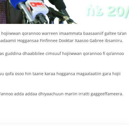
 hojiiwwan qorannoo warreen imaammata baasaaniif galtee ta’an
kaadaamii Hoggansaa Finfinnee Dooktar Xaasoo Gabree ibsaniiru.
mas guddina dhaabbilee cimsuuf hojiiwwan qorannoo fi qo’annoo
 qofa osoo hin taane karaa hoggansa magaalaatiin gara hojii
qo’annoo adda addaa dhiyaachuun mariin irratti gaggeeffameera.