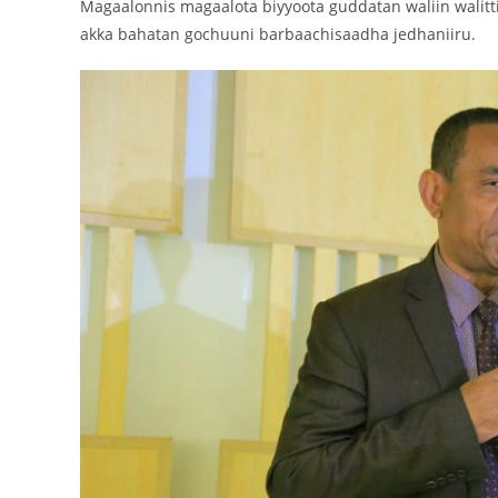
Magaalonnis magaalota biyyoota guddatan waliin walitt
akka bahatan gochuuni barbaachisaadha jedhaniiru.