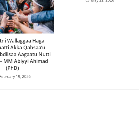
May 22, 2026
ni Wallaggaa Haga
aatti Akka Qabsaa’u
bdiisaa Aagaatu Nutti
 – MM Abiyyi Ahimad
(PhD)
February 19, 2026