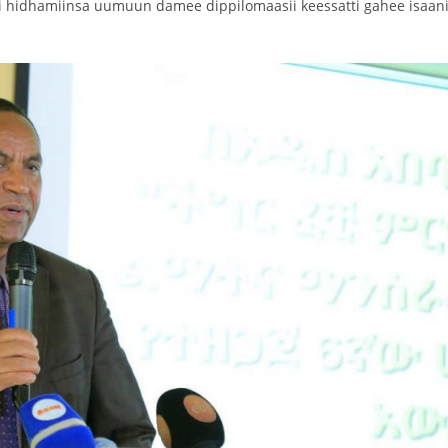
i hidhamiinsa uumuun damee dippilomaasii keessatti gahee isaani