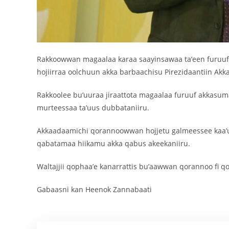
Rakkoowwan magaalaa karaa saayinsawaa ta’een furuuf
hojiirraa oolchuun akka barbaachisu Pirezidaantiin Ak
Rakkoolee bu’uuraa jiraattota magaalaa furuuf akkasu
murteessaa ta’uus dubbataniiru.
Akkaadaamichi qorannoowwan hojjetu galmeessee kaa’uu
qabatamaa hiikamu akka qabus akeekaniiru.
Waltajjii qophaa’e kanarrattis bu’aawwan qorannoo fi 
Gabaasni kan Heenok Zannabaati