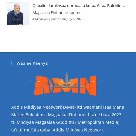
Qabxiin darbiinsaa qormaata kutaa 6ffaa Bulchiinsa
Magaalaa Finfinnee ifoome
4.6k views
|
posted on July 6, 2026
Waa'ee Keenya
Addis Miidiyaa Neetwork (AMN) itti waamani isaa Mana
Maree Bulchiinsa Magaalaa Finfinneef ta’ee bara 2023
tti Miidiyaa Magaalaa Guddittii ( Metropolitan Media)
ta’uuf mul’ata qaba. Addis Miidiyaa Neetwork