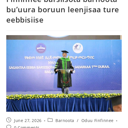
bu’uura boruun leenjisaa ture
eebbisiise
June 27, 2026
Barnoota
/
Oduu Finfinnee
0 Comments