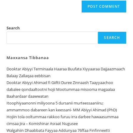
Search
SEARCH
Maxxansa Tibbanaa
Dooktar Abiyyi Terminaala Haaraa Buufata Xiyyaaraa Dajjaazmaach
Balaay Zallaqaa eebbisan
Dooktar Abiyyi Ahimad fi Giiftii Duree Zinnaash Taayyaachoo
dabalee qondaaltootni hojii Mootummaa misooma magaalaa
Baahardaar daawwatan
Itoophiyaanonni miliyoona 5 dursanii murteessaaniiru;
ammammoo dabareen kan keessani- MM Abiyyi Ahimad (PhD)
Hojiin tola ooltummaa rakkoo furuu irra darbee hawaasummaa
cimsaa jira – Komishinar Asraat Nugusee
Walgahiin Dhaabbata Fayyaa Addunyaa 76ffaa Finfinneetti