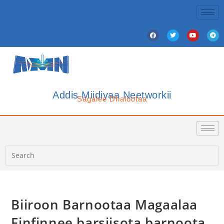
Addis Miidiyaa Neetworkii
Sagalee Dhalootaa
Biiroon Barnootaa Magaalaa
Finfinnee barsiisota barnoota