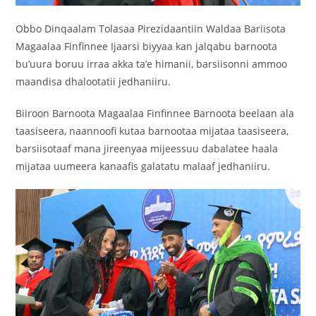
Obbo Dinqaalam Tolasaa Pirezidaantiin Waldaa Bariisota
Magaalaa Finfinnee Ijaarsi biyyaa kan jalqabu barnoota
bu’uura boruu irraa akka ta’e himanii, barsiisonni ammoo
maandisa dhalootatii jedhaniiru.
Biiroon Barnoota Magaalaa Finfinnee Barnoota beelaan ala
taasiseera, naannoofi kutaa barnootaa mijataa taasiseera,
barsiisotaaf mana jireenyaa mijeessuu dabalatee haala
mijataa uumeera kanaafis galatatu malaaf jedhaniiru.