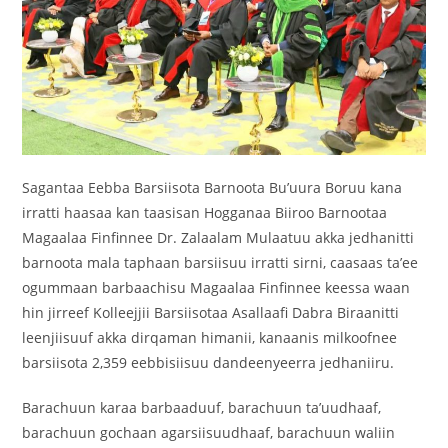
Sagantaa Eebba Barsiisota Barnoota Bu’uura Boruu kana
irratti haasaa kan taasisan Hogganaa Biiroo Barnootaa
Magaalaa Finfinnee Dr. Zalaalam Mulaatuu akka jedhanitti
barnoota mala taphaan barsiisuu irratti sirni, caasaas ta’ee
ogummaan barbaachisu Magaalaa Finfinnee keessa waan
hin jirreef Kolleejjii Barsiisotaa Asallaafi Dabra Biraanitti
leenjiisuuf akka dirqaman himanii, kanaanis milkoofnee
barsiisota 2,359 eebbisiisuu dandeenyeerra jedhaniiru.
Barachuun karaa barbaaduuf, barachuun ta’uudhaaf,
barachuun gochaan agarsiisuudhaaf, barachuun waliin