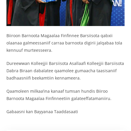
Biiroon Barnoota Magaalaa Finfinnee Barsiisota qabxii
olaanaa galmeessaniif carraa barnoota digirii jalqabaa tola
kennuuf murteesseera.
Dureewwan Kolleejjii Barsiisota Asallaafi Kolleejjii Barsiisota
Dabra Biraan dabalatee qaamolee gumaacha taasisaniif
badhaasniifi beekamtiin kennameera.
Qaamoleen milkaa’ina kanaaf tumsan hundis Biiroo
Barnoota Magaalaa Finfinneetiin galateeffatamaniiru.
Gabaasni kan Bayyanaa Taaddasaati