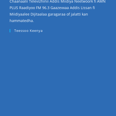
Chaanaalii Televizhinii Addis Miidiya Neetwoork fi AMN
PLUS Raadiyoo FM 96.3 Gaazexxaa Addis Lissan fi
Miidiyaalee Dijitaalaa garagaraa of jalatti kan
hammatedha.
Teessoo Keenya