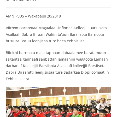
AMN PLUS – Waxabajjii 20/2018
Biiroon Barnootaa Magaalaa Finfinnee Kolleejjii Barsiisota
Asallaafi Dabra Biraan Waliin ta’uun Barsiisota Barnoota
bu’uura Boruu leenjisaa ture har’a eebbisiise
Biirichi barnoota mala taphaan dabaalamee baratamuun
sagantaa gannaafi sanbattan lamaaniin waggoota Lamaan
darbaniif Kolleejjii Barsiisota Asallaafi kolleejjii Barsiisota
Dabra Biraanitti leenjisiisaa ture Sadarkaa Dippiloomaatiin
Eebbisiiseera.