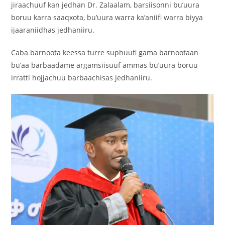
jiraachuuf kan jedhan Dr. Zalaalam, barsiisonni bu’uura
boruu karra saaqxota, bu’uura warra ka’aniifi warra biyya
ijaaraniidhas jedhaniiru.
Caba barnoota keessa turre suphuufi gama barnootaan
bu’aa barbaadame argamsiisuuf ammas bu’uura boruu
irratti hojjachuu barbaachisas jedhaniiru.