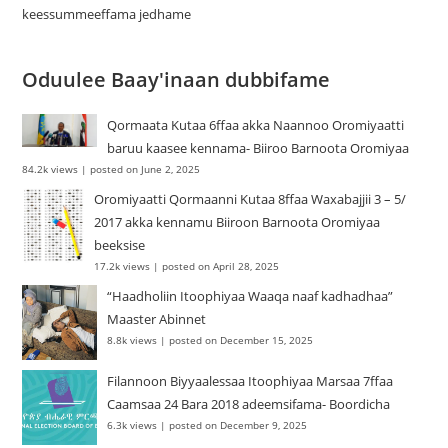
keessummeeffama jedhame
Oduulee Baay'inaan dubbifame
Qormaata Kutaa 6ffaa akka Naannoo Oromiyaatti
baruu kaasee kennama- Biiroo Barnoota Oromiyaa
84.2k views
|
posted on June 2, 2025
Oromiyaatti Qormaanni Kutaa 8ffaa Waxabajjii 3 – 5/
2017 akka kennamu Biiroon Barnoota Oromiyaa
beeksise
17.2k views
|
posted on April 28, 2025
“Haadholiin Itoophiyaa Waaqa naaf kadhadhaa”
Maaster Abinnet
8.8k views
|
posted on December 15, 2025
Filannoon Biyyaalessaa Itoophiyaa Marsaa 7ffaa
Caamsaa 24 Bara 2018 adeemsifama- Boordicha
6.3k views
|
posted on December 9, 2025